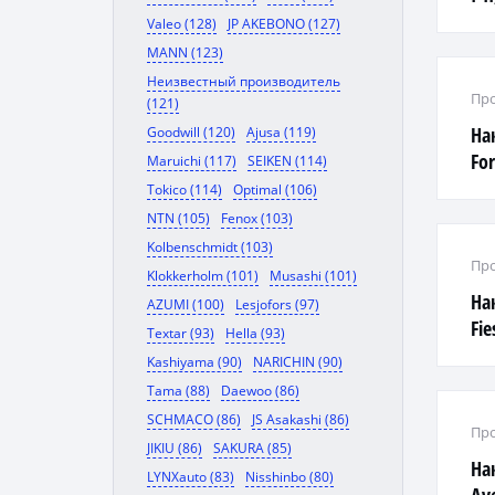
Valeo (128)
JP AKEBONO (127)
MANN (123)
Неизвестный производитель
Про
(121)
На
Goodwill (120)
Ajusa (119)
For
Maruichi (117)
SEIKEN (114)
01>
Tokico (114)
Optimal (106)
NTN (105)
Fenox (103)
Kolbenschmidt (103)
Про
Klokkerholm (101)
Musashi (101)
Hа
AZUMI (100)
Lesjofors (97)
Fie
Textar (93)
Hella (93)
Maz
Kashiyama (90)
NARICHIN (90)
Tama (88)
Daewoo (86)
SCHMACO (86)
JS Asakashi (86)
Про
JIKIU (86)
SAKURA (85)
На
LYNXauto (83)
Nisshinbo (80)