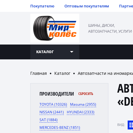
Покупателю
Оптовым покупателям
Партн
ШИНЫ, ДИСКИ,
АВТОЗАПЧАСТИ, УСЛУГИ
КАТАЛОГ
Главная
Каталог
Автозапчасти на иномарк
●
●
АВ
ПРОИЗВОДИТЕЛИ
СБРОСИТЬ
«D
TOYOTA (10326)
Masuma (2955)
NISSAN (2441)
HYUNDAI (2333)
SAT (1884)
ВИД:
MERCEDES-BENZ (1851)