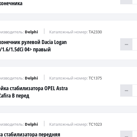
конечника
изводитель:
Delphi
Каталожный номер:
TA2330
конечник рулевой Dacia Logan
4/1.6/1.5dCi 04> правый
изводитель:
Delphi
Каталожный номер:
TC1375
ойка стабилизатора OPEL Astra
afira B перед
изводитель:
Delphi
Каталожный номер:
TC1023
га стабилизатора передняя