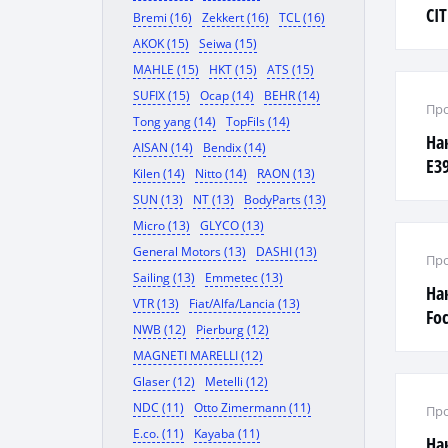
CI
Bremi (16)
Zekkert (16)
TCL (16)
AKOK (15)
Seiwa (15)
MAHLE (15)
HKT (15)
ATS (15)
SUFIX (15)
Ocap (14)
BEHR (14)
Про
Tong yang (14)
TopFils (14)
На
AISAN (14)
Bendix (14)
E3
Kilen (14)
Nitto (14)
RAON (13)
SUN (13)
NT (13)
BodyParts (13)
Micro (13)
GLYCO (13)
General Motors (13)
DASHI (13)
Про
Sailing (13)
Emmetec (13)
На
VTR (13)
Fiat/Alfa/Lancia (13)
Foc
NWB (12)
Pierburg (12)
MAGNETI MARELLI (12)
Glaser (12)
Metelli (12)
NDC (11)
Otto Zimermann (11)
Про
E.co. (11)
Kayaba (11)
На