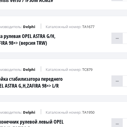
ensis Verso / IPSUM ACM2#
авый
изводитель:
Delphi
Каталожный номер:
TA1677
га рулевая OPEL ASTRA G/H,
FIRA 98=> (версия TRW)
изводитель:
Delphi
Каталожный номер:
TC879
ойка стабилизатора переднего
EL ASTRA G,H,ZAFIRA 98=> L/R
2x1.5 пластик 340мм
изводитель:
Delphi
Каталожный номер:
TA1950
конечник рулевой левый OPEL