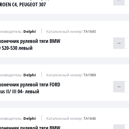
TROEN C4, PEUGEOT 307
изводитель:
Delphi
Каталожный номер:
TA1645
конечник рулевой тяги BMW
9 520-530 левый
изводитель:
Delphi
Каталожный номер:
TA1989
конечник рулевой тяги FORD
us II/ III 04- левый
изводитель:
Delphi
Каталожный номер:
TA1646
конечник рулевой тяги BMW