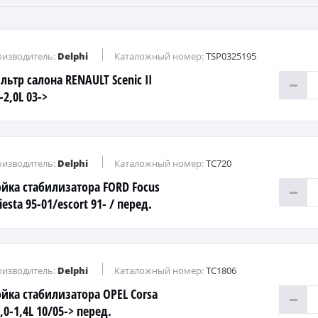
изводитель:
Delphi
Каталожный номер:
TSP0325195
льтр салона RENAULT Scenic II
-2,0L 03->
изводитель:
Delphi
Каталожный номер:
TC720
ойка стабилизатора FORD Focus
Fiesta 95-01/escort 91- / перед.
аль)
изводитель:
Delphi
Каталожный номер:
TC1806
ойка стабилизатора OPEL Corsa
,0-1,4L 10/05-> перед.