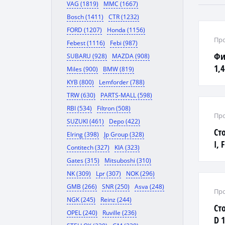
VAG (1819)
MMC (1667)
Bosch (1411)
CTR (1232)
FORD (1207)
Honda (1156)
Про
Febest (1116)
Febi (987)
Фи
SUBARU (928)
MAZDA (908)
1,4
Miles (900)
BMW (819)
KYB (800)
Lemforder (788)
TRW (630)
PARTS-MALL (598)
RBI (534)
Filtron (508)
Про
SUZUKI (461)
Depo (422)
Ст
Elring (398)
Jp Group (328)
I, 
Contitech (327)
KIA (323)
(ст
Gates (315)
Mitsuboshi (310)
NK (309)
Lpr (307)
NOK (296)
GMB (266)
SNR (250)
Asva (248)
Про
NGK (245)
Reinz (244)
Ст
OPEL (240)
Ruville (236)
D 1