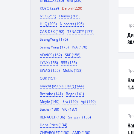
STELLOX (230)
GM (230)
KOYO (229)
Delphi (220)
NSK (211)
Denso (206)
HI-Q (203)
Nipparts (196)
Про
CAR-DEX (192)
TENACITY (177)
Ди
SsangYong (176)
80/
Ssang Yong (175)
INA (170)
ADVICS (162)
SKF (158)
LYNX (158)
555 (155)
Про
SWAG (155)
Mobis (153)
OBK (151)
На
Knecht (Mahle Filter) (144)
1.4
Brembo (141)
Boge (141)
Meyle (140)
Era (140)
Api (140)
Sachs (138)
VIC (137)
Про
RENAULT (136)
Sangsin (135)
На
Hans Pries (134)
I-
CHEVROLET (130)
AMD (130)