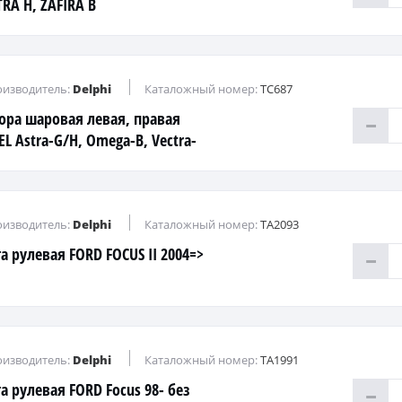
TRA H, ZAFIRA B
изводитель:
Delphi
Каталожный номер:
TC687
ора шаровая левая, правая
EL Astra-G/H, Omega-B, Vectra-
Zafira-A/B
изводитель:
Delphi
Каталожный номер:
TA2093
га рулевая FORD FOCUS II 2004=>
изводитель:
Delphi
Каталожный номер:
TA1991
га рулевая FORD Focus 98- без