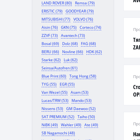
Av
LAND ROVER (80)
Remsa (79)
пр
ERISTIC (79)
GOODYEAR (79)
MITSUBISHI (77)
VOLVO (76)
Aisin (76)
GKN (75)
Corteco (74)
Про
ZZVF (73)
Avantech (73)
Тя
Bosal (69)
Dolz (68)
FAG (68)
ZA
BERU (66)
Novline (66)
HDK (62)
Starke (62)
Luk (62)
Seinsa/Autofren (61)
Blue Print (60)
Tong Hong (58)
Про
TYG (55)
EGR (55)
Ст
Van Wezel (55)
Asam (53)
OP
Lucas/TRW (53)
Mando (53)
M1
Nissens (53)
GM Daewoo (52)
SAT PREMIUM (52)
Taiho (50)
Про
NiBK (49)
Wahler (49)
Ate (49)
SB Nagamochi (48)
На