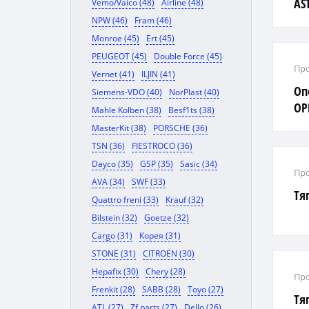
AS
Vemo/Vaico (48)
Airline (48)
NPW (46)
Fram (46)
Monroe (45)
Ert (45)
PEUGEOT (45)
Double Force (45)
Про
Vernet (41)
ILJIN (41)
Оп
Siemens-VDO (40)
NorPlast (40)
OP
Mahle Kolben (38)
Besf1ts (38)
B, 
MasterKit (38)
PORSCHE (36)
TSN (36)
FIESTROCO (36)
Dayco (35)
GSP (35)
Sasic (34)
Про
AVA (34)
SWF (33)
Тя
Quattro freni (33)
Krauf (32)
Bilstein (32)
Goetze (32)
Cargo (31)
Корея (31)
STONE (31)
CITROEN (30)
Hepafix (30)
Chery (28)
Про
Frenkit (28)
SABB (28)
Toyo (27)
Тя
ATL (27)
Zf parts (27)
Dello (26)