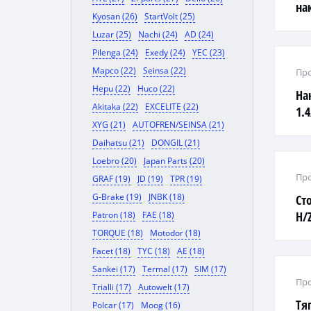
на
Kyosan (26)
StartVolt (25)
Luzar (25)
Nachi (24)
AD (24)
Pilenga (24)
Exedy (24)
YEC (23)
Mapco (22)
Seinsa (22)
Про
Hepu (22)
Huco (22)
На
Akitaka (22)
EXCELITE (22)
1.
XYG (21)
AUTOFREN/SEINSA (21)
Daihatsu (21)
DONGIL (21)
Loebro (20)
Japan Parts (20)
Про
GRAF (19)
JD (19)
TPR (19)
G-Brake (19)
JNBK (18)
Ст
H/Z
Patron (18)
FAE (18)
TORQUE (18)
Motodor (18)
Facet (18)
TYC (18)
AE (18)
Sankei (17)
Termal (17)
SIM (17)
Про
Trialli (17)
Autowelt (17)
Тя
Polcar (17)
Moog (16)