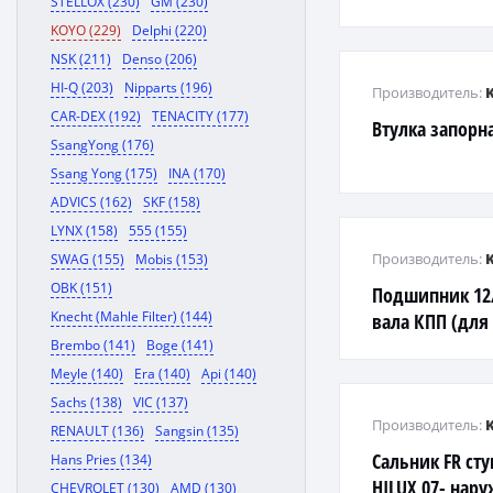
STELLOX (230)
GM (230)
KOYO (229)
Delphi (220)
NSK (211)
Denso (206)
HI-Q (203)
Nipparts (196)
Производитель:
CAR-DEX (192)
TENACITY (177)
Втулка запорн
SsangYong (176)
Ssang Yong (175)
INA (170)
ADVICS (162)
SKF (158)
LYNX (158)
555 (155)
Производитель:
SWAG (155)
Mobis (153)
OBK (151)
Подшипник 12/
Knecht (Mahle Filter) (144)
вала КПП (для 
Brembo (141)
Boge (141)
Meyle (140)
Era (140)
Api (140)
Sachs (138)
VIC (137)
Производитель:
RENAULT (136)
Sangsin (135)
Сальник FR ст
Hans Pries (134)
HILUX 07- нар
CHEVROLET (130)
AMD (130)