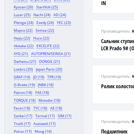
IN
Kyosan (26)
StartVolt (25)
Luzar (25)
Nachi (24)
AD (24)
Pilenga (24)
Exedy (24)
YEC (23)
Mapco (22)
Seinsa (22)
Производитель:
Hepu (22)
Huco (22)
Сальник ступиц
Akitaka (22)
EXCELITE (22)
LCR Prado 9# (
XYG (21)
AUTOFREN/SEINSA (21)
Daihatsu (21)
DONGIL (21)
Loebro (20)
Japan Parts (20)
Производитель:
GRAF (19)
JD (19)
TPR (19)
G-Brake (19)
JNBK (18)
Ролик холостой
Patron (18)
FAE (18)
TORQUE (18)
Motodor (18)
Facet (18)
TYC (18)
AE (18)
Sankei (17)
Termal (17)
SIM (17)
Производитель:
Trialli (17)
Autowelt (17)
Подшипник
Polcar (17)
Moog (16)