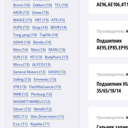
AE96,AE106,#T
Bremi (16)
Zekkert (16)
TCL (16)
AKOK (15)
Seiwa (15)
MAHLE (15)
HKT (15)
ATS (15)
SUFIX (15)
Ocap (14)
BEHR (14)
Производитель:
Tong yang (14)
TopFils (14)
Подшипник
AISAN (14)
Bendix (14)
AE95,EP85,EP95
Kilen (14)
Nitto (14)
RAON (13)
SUN (13)
NT (13)
BodyParts (13)
Micro (13)
GLYCO (13)
General Motors (13)
DASHI (13)
Производитель:
Sailing (13)
Emmetec (13)
Подшипник HIA
VTR (13)
Fiat/Alfa/Lancia (13)
35/65/18/14
NWB (12)
Pierburg (12)
MAGNETI MARELLI (12)
Glaser (12)
Metelli (12)
NDC (11)
Otto Zimermann (11)
Производитель:
E.co. (11)
Kayaba (11)
Сальник задне