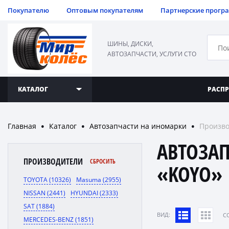
Покупателю
Оптовым покупателям
Партнерские прогр
ШИНЫ, ДИСКИ,
АВТОЗАПЧАСТИ, УСЛУГИ СТО
КАТАЛОГ
РАСП
Главная
Каталог
Автозапчасти на иномарки
Произв
●
●
●
АВТОЗА
ПРОИЗВОДИТЕЛИ
СБРОСИТЬ
«KOYO»
TOYOTA (10326)
Masuma (2955)
NISSAN (2441)
HYUNDAI (2333)
SAT (1884)
ВИД:
C
MERCEDES-BENZ (1851)