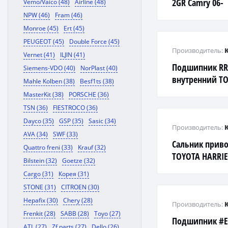
2GR Camry 06-
Vemo/Vaico (48)
Airline (48)
NPW (46)
Fram (46)
Monroe (45)
Ert (45)
PEUGEOT (45)
Double Force (45)
Производитель:
Vernet (41)
ILJIN (41)
Подшипник RR
Siemens-VDO (40)
NorPlast (40)
внутренний TOY
Mahle Kolben (38)
Besf1ts (38)
Tercel / Corsa 9
MasterKit (38)
PORSCHE (36)
TSN (36)
FIESTROCO (36)
Dayco (35)
GSP (35)
Sasic (34)
Производитель:
AVA (34)
SWF (33)
Сальник приво
Quattro freni (33)
Krauf (32)
TOYOTA HARRI
Bilstein (32)
Goetze (32)
Cargo (31)
Корея (31)
STONE (31)
CITROEN (30)
Hepafix (30)
Chery (28)
Производитель:
Frenkit (28)
SABB (28)
Toyo (27)
Подшипник #E9
ATL (27)
Zf parts (27)
Dello (26)