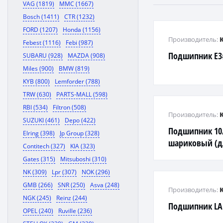
VAG (1819)
MMC (1667)
Bosch (1411)
CTR (1232)
FORD (1207)
Honda (1156)
Производитель:
Febest (1116)
Febi (987)
Подшипник E3
SUBARU (928)
MAZDA (908)
Miles (900)
BMW (819)
KYB (800)
Lemforder (788)
TRW (630)
PARTS-MALL (598)
RBI (534)
Filtron (508)
Производитель:
SUZUKI (461)
Depo (422)
Подшипник 10/
Elring (398)
Jp Group (328)
шариковый (д
Contitech (327)
KIA (323)
Gates (315)
Mitsuboshi (310)
NK (309)
Lpr (307)
NOK (296)
GMB (266)
SNR (250)
Asva (248)
Производитель:
NGK (245)
Reinz (244)
Подшипник LAN
OPEL (240)
Ruville (236)