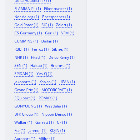
Delta Autotechnik (1)
FLAMMA-PL (1)
Filter master (1)
Nor Aalorg (1)
Eberspecher (1)
Gold Rotor (1)
SIC (1)
Zolert (1)
CS Germany (1)
Geri (1)
VFM (1)
CUMMINS (1)
Daikin (1)
RBLT (1)
Ferroz (1)
Sibтэк (1)
NHK (1)
Firad (1)
Delco Remy (1)
ZEN (1)
Haituo (1)
Япония (1)
SPIDAN (1)
Yes-Q (1)
Jakoparts (1)
Камаз (1)
LIFAN (1)
Grand Prix (1)
MOTORCRAFT (1)
EQuipart (1)
POMAX (1)
GUNYOUNG (1)
Westfalia (1)
BFK Group (1)
Nippon Denso (1)
Walker (1)
Garrett (1)
CF (1)
Fte (1)
Janmor (1)
KOJIN (1)
Autopart (1)
Mfilter (1)