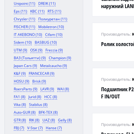
Unipoint (11)
DREIK (11)
наружний LAND
Eps (11)
KBC (11)
RTS (11)
62/81/7/17
Chrysler (11)
Полиуретан (11)
FISCHER (11)
Mobiletron (10)
Производитель:
IT AKEBONO (10)
Cifam (10)
Sidem (10)
BASBUG (10)
Ролик холосто
UTM (9)
OSK (9)
Freccia (9)
ВАЗ (Тольятти) (9)
Champion (9)
Japan Cars (9)
Metalcaucho (9)
K&F (9)
FRANCECAR (9)
Производитель:
HOSU (9)
Brisk (9)
Подшипник P2
RoersParts (9)
LAVR (9)
WAI (8)
F IN/OUT
FA1 (8)
Jurid (8)
HCC (8)
Vika (8)
Stabilus (8)
Auto-GUR (8)
BFK-TEX (8)
GTR (8)
RIK (8)
UAZ (8)
Gelly (8)
Производитель:
FBJ (7)
V-Star (7)
Hanse (7)