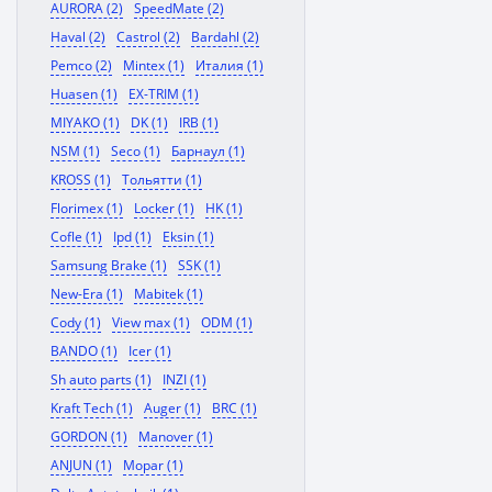
AURORA (2)
SpeedMate (2)
Haval (2)
Castrol (2)
Bardahl (2)
Pemco (2)
Mintex (1)
Италия (1)
Huasen (1)
EX-TRIM (1)
MIYAKO (1)
DK (1)
IRB (1)
NSM (1)
Seco (1)
Барнаул (1)
KROSS (1)
Тольятти (1)
Florimex (1)
Locker (1)
HK (1)
Cofle (1)
Ipd (1)
Eksin (1)
Samsung Brake (1)
SSK (1)
New-Era (1)
Mabitek (1)
Cody (1)
View max (1)
ODM (1)
BANDO (1)
Icer (1)
Sh auto parts (1)
INZI (1)
Kraft Tech (1)
Auger (1)
BRC (1)
GORDON (1)
Manover (1)
ANJUN (1)
Mopar (1)