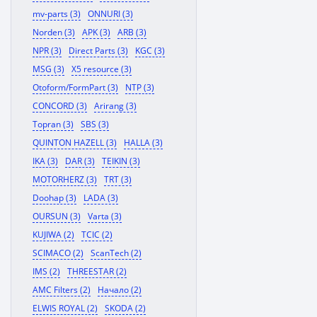
mv-parts (3)
ONNURI (3)
Norden (3)
APK (3)
ARB (3)
NPR (3)
Direct Parts (3)
KGC (3)
MSG (3)
X5 resource (3)
Otoform/FormPart (3)
NTP (3)
CONCORD (3)
Arirang (3)
Topran (3)
SBS (3)
QUINTON HAZELL (3)
HALLA (3)
IKA (3)
DAR (3)
TEIKIN (3)
MOTORHERZ (3)
TRT (3)
Doohap (3)
LADA (3)
OURSUN (3)
Varta (3)
KUJIWA (2)
TCIC (2)
SCIMACO (2)
ScanTech (2)
IMS (2)
THREESTAR (2)
AMC Filters (2)
Начало (2)
ELWIS ROYAL (2)
SKODA (2)