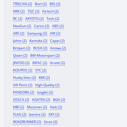
TRISCAN (2)
Bort (2)
BIG (2)
NKK (2)
TGC (2)
Airtech (2)
RC (2)
AKYOTO (2)
Tesh (2)
NewSun (2)
Carico (2)
ABS (2)
ARS (2)
Samyung (2)
AW (2)
Johns (2)
Kamoka (2)
Capat (2)
Britpart (2)
RUSH (2)
Amiwa (2)
Qsten (2)
BM-Motorsport (2)
JINYOO (2)
INFAC (2)
Arnott (2)
KOS/POS (2)
SYC (2)
Husky lines (2)
KKK (2)
Alfi Parts (2)
High Quality (2)
PANDORA (2)
longfei (2)
OSSCA (2)
AGATEK (2)
BGA (2)
KIBI (2)
Messmer (2)
Atek (2)
FLAG (2)
Jeenice (2)
SKY (2)
ROADRUNNER (2)
Stron (2)