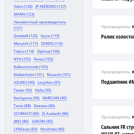
Valeo (128)
JP AKEBONO (127)
MANN (123)
Неизвестный производитель
Производитель:
(121)
Ролик холосто
Goodwill (120)
Ajusa (119)
Maruichi (117)
SEIKEN (114)
Tokico (114)
Optimal (106)
NTN (105)
Fenox (103)
Kolbenschmidt (103)
Производитель:
Klokkerholm (101)
Musashi (101)
Подшипник #M
AZUMI (100)
Lesjofors (97)
Textar (93)
Hella (93)
Kashiyama (90)
NARICHIN (90)
Tama (88)
Daewoo (86)
SCHMACO (86)
JS Asakashi (86)
Производитель:
JIKIU (86)
SAKURA (85)
Сальник FR ст
LYNXauto (83)
Nisshinbo (80)