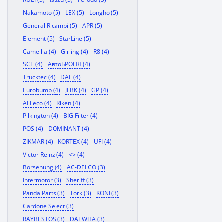
Nakamoto (5)
LEX (5)
Longho (5)
General Ricambi (5)
APR (5)
Element (5)
StarLine (5)
Camellia (4)
Girling (4)
R8 (4)
SCT (4)
АвтоБРОНЯ (4)
Trucktec (4)
DAF (4)
Eurobump (4)
JFBK (4)
GP (4)
ALFeco (4)
Riken (4)
Pilkington (4)
BIG Filter (4)
POS (4)
DOMINANT (4)
ZIKMAR (4)
KORTEX (4)
UFI (4)
Victor Reinz (4)
<> (4)
Borsehung (4)
AC-DELCO (3)
Intermotor (3)
Sheriff (3)
Panda Parts (3)
Tork (3)
KONI (3)
Cardone Select (3)
RAYBESTOS (3)
DAEWHA (3)