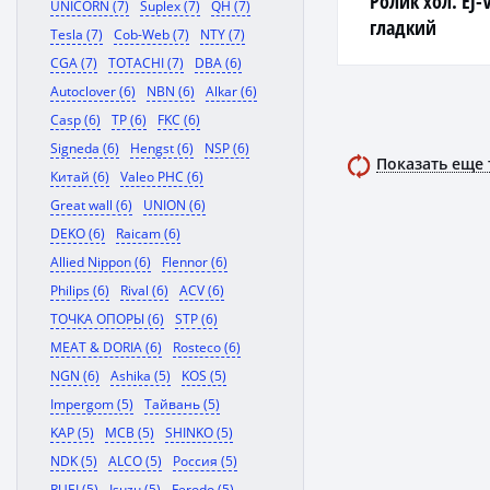
Ролик хол. EJ-V
UNICORN (7)
Suplex (7)
QH (7)
гладкий
Tesla (7)
Cob-Web (7)
NTY (7)
CGA (7)
TOTACHI (7)
DBA (6)
Autoclover (6)
NBN (6)
Alkar (6)
Casp (6)
TP (6)
FKC (6)
Signeda (6)
Hengst (6)
NSP (6)
Показать еще
Китай (6)
Valeo PHC (6)
Great wall (6)
UNION (6)
DEKO (6)
Raicam (6)
Allied Nippon (6)
Flennor (6)
Philips (6)
Rival (6)
ACV (6)
ТОЧКА ОПОРЫ (6)
STP (6)
MEAT & DORIA (6)
Rosteco (6)
NGN (6)
Ashika (5)
KOS (5)
Impergom (5)
Тайвань (5)
KAP (5)
MCB (5)
SHINKO (5)
NDK (5)
ALCO (5)
Россия (5)
RUEI (5)
Isuzu (5)
Ferodo (5)