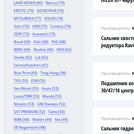
HILUX 07- нар
LAND ROVER (80)
Remsa (79)
ERISTIC (79)
GOODYEAR (79)
MITSUBISHI (77)
VOLVO (76)
Aisin (76)
GKN (75)
Corteco (74)
Производитель:
ZZVF (73)
Avantech (73)
Сальник хвост
Bosal (69)
Dolz (68)
FAG (68)
редуктора Rav4 
BERU (66)
Novline (66)
HDK (62)
Starke (62)
Luk (62)
Seinsa/Autofren (61)
Blue Print (60)
Tong Hong (58)
Производитель:
TYG (55)
EGR (55)
Подшипник к
Van Wezel (55)
Asam (53)
30/47/18 цент
Lucas/TRW (53)
Mando (53)
Nissens (53)
GM Daewoo (52)
SAT PREMIUM (52)
Taiho (50)
Производитель:
NiBK (49)
Wahler (49)
Ate (49)
SB Nagamochi (48)
Сальник гидр