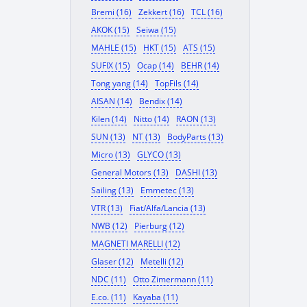
Bremi (16)
Zekkert (16)
TCL (16)
AKOK (15)
Seiwa (15)
MAHLE (15)
HKT (15)
ATS (15)
SUFIX (15)
Ocap (14)
BEHR (14)
Tong yang (14)
TopFils (14)
AISAN (14)
Bendix (14)
Kilen (14)
Nitto (14)
RAON (13)
SUN (13)
NT (13)
BodyParts (13)
Micro (13)
GLYCO (13)
General Motors (13)
DASHI (13)
Sailing (13)
Emmetec (13)
VTR (13)
Fiat/Alfa/Lancia (13)
NWB (12)
Pierburg (12)
MAGNETI MARELLI (12)
Glaser (12)
Metelli (12)
NDC (11)
Otto Zimermann (11)
E.co. (11)
Kayaba (11)