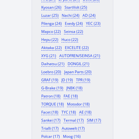
Kyosan (26)
StartVolt (25)
Luzar (25)
Nachi (24)
AD (24)
Pilenga (24)
Exedy (24)
YEC (23)
Mapco (22)
Seinsa (22)
Hepu (22)
Huco (22)
Akitaka (22)
EXCELITE (22)
XYG (21)
AUTOFREN/SEINSA (21)
Daihatsu (21)
DONGIL (21)
Loebro (20)
Japan Parts (20)
GRAF (19)
JD (19)
TPR (19)
G-Brake (19)
JNBK (18)
Patron (18)
FAE (18)
TORQUE (18)
Motodor (18)
Facet (18)
TYC (18)
AE (18)
Sankei (17)
Termal (17)
SIM (17)
Trialli (17)
Autowelt (17)
Polcar (17)
Moog (16)