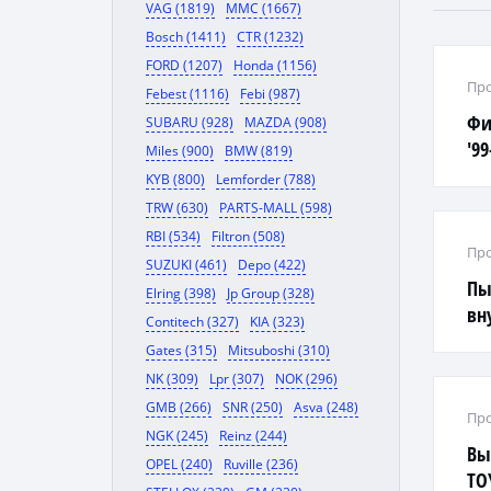
VAG (1819)
MMC (1667)
Bosch (1411)
CTR (1232)
FORD (1207)
Honda (1156)
Про
Febest (1116)
Febi (987)
Фи
SUBARU (928)
MAZDA (908)
'99
Miles (900)
BMW (819)
KYB (800)
Lemforder (788)
TRW (630)
PARTS-MALL (598)
RBI (534)
Filtron (508)
Про
SUZUKI (461)
Depo (422)
Пы
Elring (398)
Jp Group (328)
вн
Contitech (327)
KIA (323)
GR
Gates (315)
Mitsuboshi (310)
NK (309)
Lpr (307)
NOK (296)
GMB (266)
SNR (250)
Asva (248)
Про
NGK (245)
Reinz (244)
Вы
OPEL (240)
Ruville (236)
TO