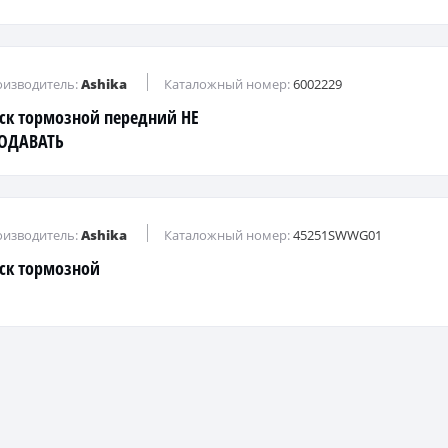
LLEX / LC70 / HARRIER 97-
изводитель:
Ashika
Каталожный номер:
6002229
ск тормозной передний НЕ
ОДАВАТЬ
изводитель:
Ashika
Каталожный номер:
45251SWWG01
ск тормозной