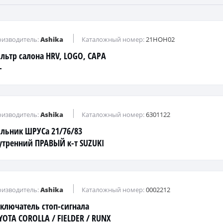
изводитель:
Ashika
Каталожный номер:
21HOH02
льтр салона HRV, LOGO, CAPA
-
изводитель:
Ashika
Каталожный номер:
6301122
льник ШРУСа 21/76/83
утренний ПРАВЫЙ к-т SUZUKI
AND VITARA (2006>)
изводитель:
Ashika
Каталожный номер:
0002212
ключатель стоп-сигнала
YOTA COROLLA / FIELDER / RUNX