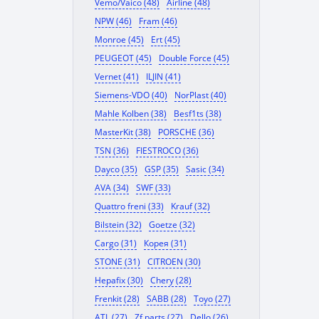
Vemo/Vaico (48)
Airline (48)
NPW (46)
Fram (46)
Monroe (45)
Ert (45)
PEUGEOT (45)
Double Force (45)
Vernet (41)
ILJIN (41)
Siemens-VDO (40)
NorPlast (40)
Mahle Kolben (38)
Besf1ts (38)
MasterKit (38)
PORSCHE (36)
TSN (36)
FIESTROCO (36)
Dayco (35)
GSP (35)
Sasic (34)
AVA (34)
SWF (33)
Quattro freni (33)
Krauf (32)
Bilstein (32)
Goetze (32)
Cargo (31)
Корея (31)
STONE (31)
CITROEN (30)
Hepafix (30)
Chery (28)
Frenkit (28)
SABB (28)
Toyo (27)
ATL (27)
Zf parts (27)
Dello (26)