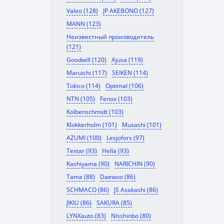
Valeo (128)
JP AKEBONO (127)
MANN (123)
Неизвестный производитель
(121)
Goodwill (120)
Ajusa (119)
Maruichi (117)
SEIKEN (114)
Tokico (114)
Optimal (106)
NTN (105)
Fenox (103)
Kolbenschmidt (103)
Klokkerholm (101)
Musashi (101)
AZUMI (100)
Lesjofors (97)
Textar (93)
Hella (93)
Kashiyama (90)
NARICHIN (90)
Tama (88)
Daewoo (86)
SCHMACO (86)
JS Asakashi (86)
JIKIU (86)
SAKURA (85)
LYNXauto (83)
Nisshinbo (80)