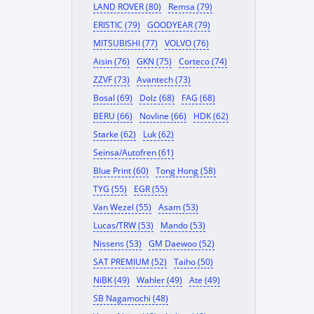
LAND ROVER (80)
Remsa (79)
ERISTIC (79)
GOODYEAR (79)
MITSUBISHI (77)
VOLVO (76)
Aisin (76)
GKN (75)
Corteco (74)
ZZVF (73)
Avantech (73)
Bosal (69)
Dolz (68)
FAG (68)
BERU (66)
Novline (66)
HDK (62)
Starke (62)
Luk (62)
Seinsa/Autofren (61)
Blue Print (60)
Tong Hong (58)
TYG (55)
EGR (55)
Van Wezel (55)
Asam (53)
Lucas/TRW (53)
Mando (53)
Nissens (53)
GM Daewoo (52)
SAT PREMIUM (52)
Taiho (50)
NiBK (49)
Wahler (49)
Ate (49)
SB Nagamochi (48)