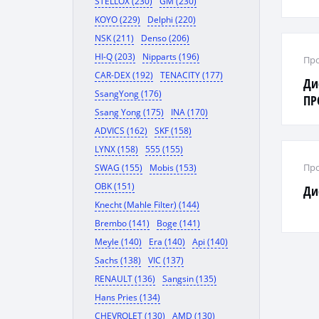
STELLOX (230)
GM (230)
/ A
KOYO (229)
Delphi (220)
NSK (211)
Denso (206)
HI-Q (203)
Nipparts (196)
Про
CAR-DEX (192)
TENACITY (177)
Ди
SsangYong (176)
ПР
Ssang Yong (175)
INA (170)
ADVICS (162)
SKF (158)
LYNX (158)
555 (155)
Про
SWAG (155)
Mobis (153)
OBK (151)
Ди
Knecht (Mahle Filter) (144)
Brembo (141)
Boge (141)
Meyle (140)
Era (140)
Api (140)
Sachs (138)
VIC (137)
RENAULT (136)
Sangsin (135)
Hans Pries (134)
CHEVROLET (130)
AMD (130)