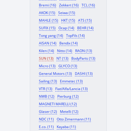
Bremi (16)
Zekkert (16)
TCL (16)
AKOK (15)
Seiwa (15)
MAHLE (15)
HKT (15)
ATS (15)
SUFIX (15)
Ocap (14)
BEHR (14)
Tong yang (14)
TopFils (14)
AISAN (14)
Bendix (14)
Kilen (14)
Nitto (14)
RAON (13)
SUN (13)
NT (13)
BodyParts (13)
Micro (13)
GLYCO (13)
General Motors (13)
DASHI (13)
Sailing (13)
Emmetec (13)
VTR (13)
Fiat/Alfa/Lancia (13)
NWB (12)
Pierburg (12)
MAGNETI MARELLI (12)
Glaser (12)
Metelli (12)
NDC (11)
Otto Zimermann (11)
E.co. (11)
Kayaba (11)