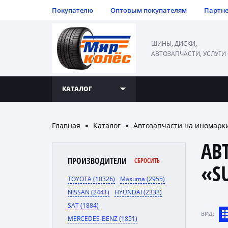
Покупателю
Оптовым покупателям
Партн
ШИНЫ, ДИСКИ,
АВТОЗАПЧАСТИ, УСЛУГИ
КАТАЛОГ
Главная
Каталог
Автозапчасти на иномарк
●
●
АВ
ПРОИЗВОДИТЕЛИ
СБРОСИТЬ
«S
TOYOTA (10326)
Masuma (2955)
NISSAN (2441)
HYUNDAI (2333)
SAT (1884)
ВИД:
MERCEDES-BENZ (1851)