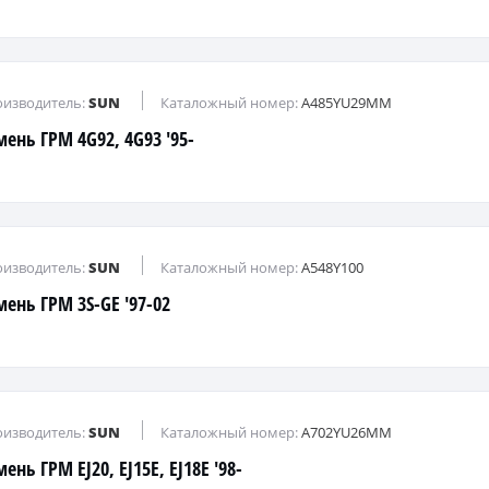
изводитель:
SUN
Каталожный номер:
A485YU29MM
мень ГРМ 4G92, 4G93 '95-
изводитель:
SUN
Каталожный номер:
A548Y100
мень ГРМ 3S-GE '97-02
изводитель:
SUN
Каталожный номер:
A702YU26MM
ень ГРМ EJ20, EJ15E, EJ18E '98-