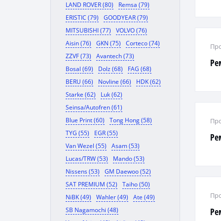
LAND ROVER (80)
Remsa (79)
ERISTIC (79)
GOODYEAR (79)
MITSUBISHI (77)
VOLVO (76)
Aisin (76)
GKN (75)
Corteco (74)
Про
ZZVF (73)
Avantech (73)
Ре
Bosal (69)
Dolz (68)
FAG (68)
BERU (66)
Novline (66)
HDK (62)
Starke (62)
Luk (62)
Seinsa/Autofren (61)
Blue Print (60)
Tong Hong (58)
Про
TYG (55)
EGR (55)
Ре
Van Wezel (55)
Asam (53)
Lucas/TRW (53)
Mando (53)
Nissens (53)
GM Daewoo (52)
SAT PREMIUM (52)
Taiho (50)
Про
NiBK (49)
Wahler (49)
Ate (49)
SB Nagamochi (48)
Рем