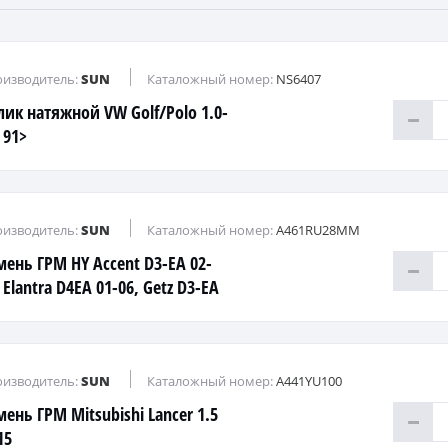
изводитель:
SUN
Каталожный номер:
NS6407
лик натяжной VW Golf/Polo 1.0-
 91>
изводитель:
SUN
Каталожный номер:
A461RU28MM
мень ГРМ HY Accent D3-EA 02-
 Elantra D4EA 01-06, Getz D3-EA
, Santa Fe 01-, Tucson 04; KI Sp
изводитель:
SUN
Каталожный номер:
A441YU100
ень ГРМ Mitsubishi Lancer 1.5
15