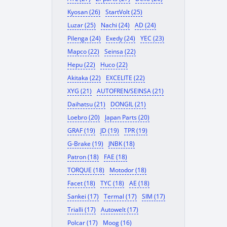
Kyosan (26)
StartVolt (25)
Luzar (25)
Nachi (24)
AD (24)
Pilenga (24)
Exedy (24)
YEC (23)
Mapco (22)
Seinsa (22)
Hepu (22)
Huco (22)
Akitaka (22)
EXCELITE (22)
XYG (21)
AUTOFREN/SEINSA (21)
Daihatsu (21)
DONGIL (21)
Loebro (20)
Japan Parts (20)
GRAF (19)
JD (19)
TPR (19)
G-Brake (19)
JNBK (18)
Patron (18)
FAE (18)
TORQUE (18)
Motodor (18)
Facet (18)
TYC (18)
AE (18)
Sankei (17)
Termal (17)
SIM (17)
Trialli (17)
Autowelt (17)
Polcar (17)
Moog (16)