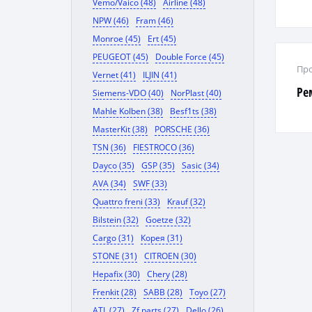
Vemo/Vaico (48)
Airline (48)
NPW (46)
Fram (46)
Monroe (45)
Ert (45)
PEUGEOT (45)
Double Force (45)
Про
Vernet (41)
ILJIN (41)
Ре
Siemens-VDO (40)
NorPlast (40)
Mahle Kolben (38)
Besf1ts (38)
MasterKit (38)
PORSCHE (36)
TSN (36)
FIESTROCO (36)
Dayco (35)
GSP (35)
Sasic (34)
AVA (34)
SWF (33)
Quattro freni (33)
Krauf (32)
Bilstein (32)
Goetze (32)
Cargo (31)
Корея (31)
STONE (31)
CITROEN (30)
Hepafix (30)
Chery (28)
Frenkit (28)
SABB (28)
Toyo (27)
ATL (27)
Zf parts (27)
Dello (26)