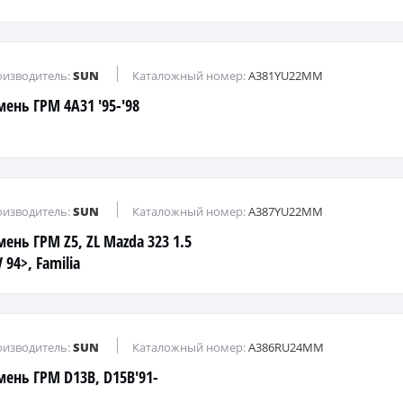
изводитель:
SUN
Каталожный номер:
A381YU22MM
мень ГРМ 4A31 '95-'98
изводитель:
SUN
Каталожный номер:
A387YU22MM
мень ГРМ Z5, ZL Mazda 323 1.5
 94>, Familia
изводитель:
SUN
Каталожный номер:
A386RU24MM
мень ГРМ D13B, D15B'91-