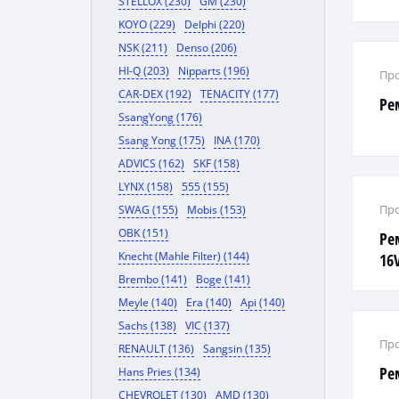
STELLOX (230)
GM (230)
KOYO (229)
Delphi (220)
NSK (211)
Denso (206)
HI-Q (203)
Nipparts (196)
Про
CAR-DEX (192)
TENACITY (177)
Ре
SsangYong (176)
Ssang Yong (175)
INA (170)
ADVICS (162)
SKF (158)
LYNX (158)
555 (155)
Про
SWAG (155)
Mobis (153)
OBK (151)
Ре
Knecht (Mahle Filter) (144)
16V
Brembo (141)
Boge (141)
Meyle (140)
Era (140)
Api (140)
Sachs (138)
VIC (137)
Про
RENAULT (136)
Sangsin (135)
Ре
Hans Pries (134)
CHEVROLET (130)
AMD (130)