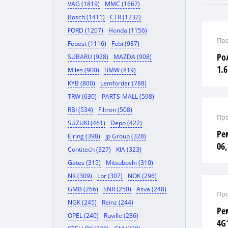
VAG (1819)
MMC (1667)
Bosch (1411)
CTR (1232)
FORD (1207)
Honda (1156)
Про
Febest (1116)
Febi (987)
Ро
SUBARU (928)
MAZDA (908)
1.6
Miles (900)
BMW (819)
KYB (800)
Lemforder (788)
TRW (630)
PARTS-MALL (598)
RBI (534)
Filtron (508)
Про
SUZUKI (461)
Depo (422)
Ре
Elring (398)
Jp Group (328)
06,
Contitech (327)
KIA (323)
03-
Gates (315)
Mitsuboshi (310)
NK (309)
Lpr (307)
NOK (296)
GMB (266)
SNR (250)
Asva (248)
Про
NGK (245)
Reinz (244)
Рем
OPEL (240)
Ruville (236)
4G