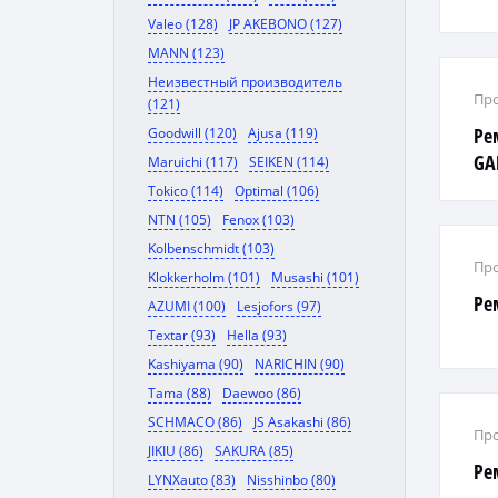
Valeo (128)
JP AKEBONO (127)
MANN (123)
Неизвестный производитель
Про
(121)
Ре
Goodwill (120)
Ajusa (119)
GA
Maruichi (117)
SEIKEN (114)
Tokico (114)
Optimal (106)
NTN (105)
Fenox (103)
Kolbenschmidt (103)
Про
Klokkerholm (101)
Musashi (101)
Ре
AZUMI (100)
Lesjofors (97)
Textar (93)
Hella (93)
Kashiyama (90)
NARICHIN (90)
Tama (88)
Daewoo (86)
SCHMACO (86)
JS Asakashi (86)
Про
JIKIU (86)
SAKURA (85)
Ре
LYNXauto (83)
Nisshinbo (80)