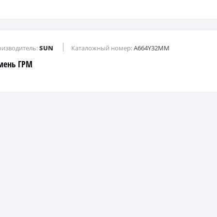
изводитель:
SUN
Каталожный номер:
A664Y32MM
мень ГРМ