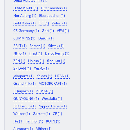
Delta Autotechnik (1)
FLAMMA-PL (1)
Filter master (1)
Nor Aalorg (1)
Eberspecher (1)
Gold Rotor (1)
SIC (1)
Zolert (1)
CS Germany (1)
Geri (1)
VFM (1)
CUMMINS (1)
Daikin (1)
RBLT (1)
Ferroz (1)
Sibтэк (1)
NHK (1)
Firad (1)
Delco Remy (1)
ZEN (1)
Haituo (1)
Япония (1)
SPIDAN (1)
Yes-Q (1)
Jakoparts (1)
Камаз (1)
LIFAN (1)
Grand Prix (1)
MOTORCRAFT (1)
EQuipart (1)
POMAX (1)
GUNYOUNG (1)
Westfalia (1)
BFK Group (1)
Nippon Denso (1)
Walker (1)
Garrett (1)
CF (1)
Fte (1)
Janmor (1)
KOJIN (1)
Autopart (1)
Mfilter (1)