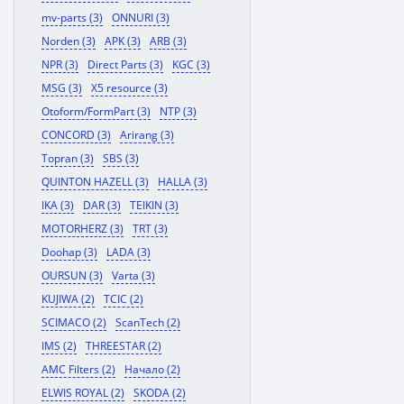
mv-parts (3)
ONNURI (3)
Norden (3)
APK (3)
ARB (3)
NPR (3)
Direct Parts (3)
KGC (3)
MSG (3)
X5 resource (3)
Otoform/FormPart (3)
NTP (3)
CONCORD (3)
Arirang (3)
Topran (3)
SBS (3)
QUINTON HAZELL (3)
HALLA (3)
IKA (3)
DAR (3)
TEIKIN (3)
MOTORHERZ (3)
TRT (3)
Doohap (3)
LADA (3)
OURSUN (3)
Varta (3)
KUJIWA (2)
TCIC (2)
SCIMACO (2)
ScanTech (2)
IMS (2)
THREESTAR (2)
AMC Filters (2)
Начало (2)
ELWIS ROYAL (2)
SKODA (2)