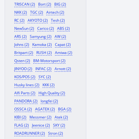
TRISCAN (2)
Bort (2)
BIG (2)
NKK (2)
TGC (2)
Airtech (2)
RC (2)
AKYOTO (2)
Tesh (2)
NewSun (2)
Carico (2)
ABS (2)
ARS (2)
Samyung (2)
AW (2)
Johns (2)
Kamoka (2)
Capat (2)
Britpart (2)
RUSH (2)
Amiwa (2)
Qsten (2)
BM-Motorsport (2)
JINYOO (2)
INFAC (2)
Arnott (2)
KOS/POS (2)
SYC (2)
Husky lines (2)
KKK (2)
Alfi Parts (2)
High Quality (2)
PANDORA (2)
longfei (2)
OSSCA (2)
AGATEK (2)
BGA (2)
KIBI (2)
Messmer (2)
Atek (2)
FLAG (2)
Jeenice (2)
SKY (2)
ROADRUNNER (2)
Stron (2)