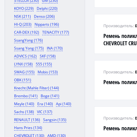
STELLOX (230)
GM (230)
KOYO (229)
Delphi (220)
NSK (211)
Denso (206)
HI-Q (203)
Nipparts (196)
Производитель:
CAR-DEX (192)
TENACITY (177)
Ремень полик
SsangYong (176)
CHEVROLET CRU
Ssang Yong (175)
INA (170)
/ SUZUKI WAGO
ADVICS (162)
SKF (158)
LYNX (158)
555 (155)
Производитель:
SWAG (155)
Mobis (153)
OBK (151)
Ремень полик
Knecht (Mahle Filter) (144)
Brembo (141)
Boge (141)
Meyle (140)
Era (140)
Api (140)
Sachs (138)
VIC (137)
Производитель:
RENAULT (136)
Sangsin (135)
Ремень полик
Hans Pries (134)
CHEVROLET (130)
AMD (130)