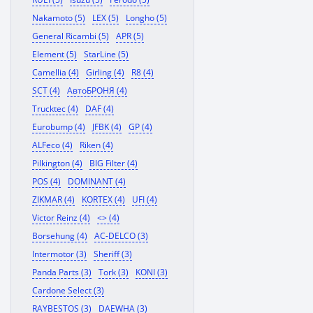
Nakamoto (5)
LEX (5)
Longho (5)
General Ricambi (5)
APR (5)
Element (5)
StarLine (5)
Camellia (4)
Girling (4)
R8 (4)
SCT (4)
АвтоБРОНЯ (4)
Trucktec (4)
DAF (4)
Eurobump (4)
JFBK (4)
GP (4)
ALFeco (4)
Riken (4)
Pilkington (4)
BIG Filter (4)
POS (4)
DOMINANT (4)
ZIKMAR (4)
KORTEX (4)
UFI (4)
Victor Reinz (4)
<> (4)
Borsehung (4)
AC-DELCO (3)
Intermotor (3)
Sheriff (3)
Panda Parts (3)
Tork (3)
KONI (3)
Cardone Select (3)
RAYBESTOS (3)
DAEWHA (3)