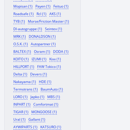
Mopisan (1)
Payen (1)
Feituo (1)
Roadsafe (1)
Rcl (1)
AKS (1)
TYB (1)
Morse/Friction Master (1)
Dl-autogruppe (1)
Seintex (1)
MRK (1)
DONALDSON (1)
O.S.K. (1)
Autopartner (1)
BALTEX (1)
Osram (1)
DODA (1)
KOITO (1)
IZUMI (1)
Kixx (1)
HILLPORT (1)
FAW Tokico (1)
Delta (1)
Devers (1)
Nakayama (1)
HDE (1)
Termotrans (1)
BaumAuto (1)
LORO (1)
Japko (1)
MBS (1)
INPART (1)
Comfortmat (1)
TIGAR (1)
MONGOOSE (1)
Ural (1)
Gallant (1)
AYWIPARTS (1)
KATSURO (1)