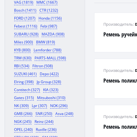
VAG (1819)
MMC (1667)
Bosch (1411)
CTR (1232)
FORD (1207)
Honda (1156)
Производитель:
Febest (1116)
Febi (987)
Ремень ручей
SUBARU (928)
MAZDA (908)
Miles (900)
BMW (819)
KYB (800)
Lemforder (788)
TRW (630)
PARTS-MALL (598)
RBI (534)
Filtron (508)
Производитель:
SUZUKI (461)
Depo (422)
Ремень полик
Elring (398)
Jp Group (328)
Contitech (327)
KIA (323)
Gates (315)
Mitsuboshi (310)
NK (309)
Lpr (307)
NOK (296)
GMB (266)
SNR (250)
Asva (248)
Производитель:
NGK (245)
Reinz (244)
Ремень полик
OPEL (240)
Ruville (236)