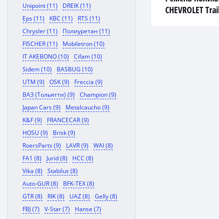
Unipoint (11)
DREIK (11)
CHEVROLET Trail
Eps (11)
KBC (11)
RTS (11)
Chrysler (11)
Полиуретан (11)
FISCHER (11)
Mobiletron (10)
IT AKEBONO (10)
Cifam (10)
Sidem (10)
BASBUG (10)
UTM (9)
OSK (9)
Freccia (9)
ВАЗ (Тольятти) (9)
Champion (9)
Japan Cars (9)
Metalcaucho (9)
K&F (9)
FRANCECAR (9)
HOSU (9)
Brisk (9)
RoersParts (9)
LAVR (9)
WAI (8)
FA1 (8)
Jurid (8)
HCC (8)
Vika (8)
Stabilus (8)
Auto-GUR (8)
BFK-TEX (8)
GTR (8)
RIK (8)
UAZ (8)
Gelly (8)
FBJ (7)
V-Star (7)
Hanse (7)