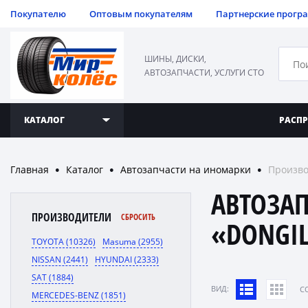
Покупателю
Оптовым покупателям
Партнерские прогр
ШИНЫ, ДИСКИ,
АВТОЗАПЧАСТИ, УСЛУГИ СТО
КАТАЛОГ
РАСП
Главная
Каталог
Автозапчасти на иномарки
Произво
●
●
●
АВТОЗА
ПРОИЗВОДИТЕЛИ
СБРОСИТЬ
«DONGI
TOYOTA (10326)
Masuma (2955)
NISSAN (2441)
HYUNDAI (2333)
SAT (1884)
ВИД:
C
MERCEDES-BENZ (1851)