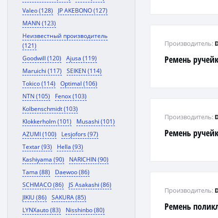
Valeo (128)
JP AKEBONO (127)
MANN (123)
Неизвестный производитель
Производитель:
(121)
Ремень ручей
Goodwill (120)
Ajusa (119)
Maruichi (117)
SEIKEN (114)
Tokico (114)
Optimal (106)
NTN (105)
Fenox (103)
Kolbenschmidt (103)
Производитель:
Klokkerholm (101)
Musashi (101)
Ремень ручей
AZUMI (100)
Lesjofors (97)
Textar (93)
Hella (93)
Kashiyama (90)
NARICHIN (90)
Tama (88)
Daewoo (86)
SCHMACO (86)
JS Asakashi (86)
Производитель:
JIKIU (86)
SAKURA (85)
Ремень полик
LYNXauto (83)
Nisshinbo (80)