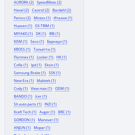
AURORA (2)
SpeedMate (2)
Haval (2)
Castrol (2)
Bardahl (2)
Pemco (2)
Mintex (1)
Италия (1)
Huasen (1)
EX-TRIM (1)
MIYAKO (1)
DK (1)
IRB (1)
NSM (1)
Seco (1)
Барнаул (1)
KROSS (1)
Тольятти (1)
Florimex (1)
Locker (1)
HK (1)
Cofle (1)
Ipd (1)
Eksin (1)
Samsung Brake (1)
SSK (1)
New-Era (1)
Mabitek (1)
Cody (1)
View max (1)
ODM (1)
BANDO (1)
Icer (1)
Sh auto parts (1)
INZI (1)
Kraft Tech (1)
Auger (1)
BRC (1)
GORDON (1)
Manover (1)
ANJUN (1)
Mopar (1)