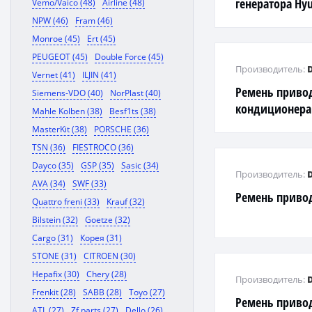
генератора Hyu
Vemo/Vaico (48)
Airline (48)
NPW (46)
Fram (46)
Monroe (45)
Ert (45)
PEUGEOT (45)
Double Force (45)
Производитель:
Vernet (41)
ILJIN (41)
Ремень приво
Siemens-VDO (40)
NorPlast (40)
кондиционера 
Mahle Kolben (38)
Besf1ts (38)
MasterKit (38)
PORSCHE (36)
TSN (36)
FIESTROCO (36)
Dayco (35)
GSP (35)
Sasic (34)
Производитель:
AVA (34)
SWF (33)
Ремень приво
Quattro freni (33)
Krauf (32)
Bilstein (32)
Goetze (32)
Cargo (31)
Корея (31)
STONE (31)
CITROEN (30)
Hepafix (30)
Chery (28)
Производитель:
Frenkit (28)
SABB (28)
Toyo (27)
Ремень приво
ATL (27)
Zf parts (27)
Dello (26)