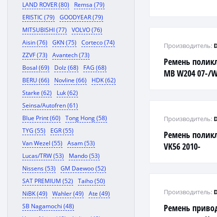
LAND ROVER (80)
Remsa (79)
ERISTIC (79)
GOODYEAR (79)
MITSUBISHI (77)
VOLVO (76)
Aisin (76)
GKN (75)
Corteco (74)
Производитель:
ZZVF (73)
Avantech (73)
Ремень полик
Bosal (69)
Dolz (68)
FAG (68)
MB W204 07-/W2
BERU (66)
Novline (66)
HDK (62)
3.0L
Starke (62)
Luk (62)
Seinsa/Autofren (61)
Blue Print (60)
Tong Hong (58)
Производитель:
TYG (55)
EGR (55)
Ремень полик
Van Wezel (55)
Asam (53)
VK56 2010-
Lucas/TRW (53)
Mando (53)
Nissens (53)
GM Daewoo (52)
SAT PREMIUM (52)
Taiho (50)
Производитель:
NiBK (49)
Wahler (49)
Ate (49)
SB Nagamochi (48)
Ремень приво