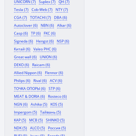
UNICORN (7)
Suplex (7)
QH (7)
Tesla (7)
Cob-Web (7)
NTY (7)
CGA (7)
TOTACHI (7)
DBA (6)
Autoclover (6)
NBN (6)
Alkar (6)
Casp (6)
TP (6)
FKC (6)
Signeda (6)
Hengst (6)
NSP (6)
Китай (6)
Valeo PHC (6)
Great wall (6)
UNION (6)
DEKO (6)
Raicam (6)
Allied Nippon (6)
Flennor (6)
Philips (6)
Rival (6)
ACV (6)
ТОЧКА ОПОРЫ (6)
STP (6)
MEAT & DORIA (6)
Rosteco (6)
NGN (6)
Ashika (5)
KOS (5)
Impergom (5)
Тайвань (5)
KAP (5)
MCB (5)
SHINKO (5)
NDK (5)
ALCO (5)
Россия (5)
RUEI (5)
Isuzu (5)
Ferodo (5)