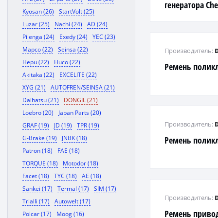
генератора Chev
Kyosan (26)
StartVolt (25)
Luzar (25)
Nachi (24)
AD (24)
Pilenga (24)
Exedy (24)
YEC (23)
Mapco (22)
Seinsa (22)
Производитель:
Hepu (22)
Huco (22)
Ремень полик
Akitaka (22)
EXCELITE (22)
XYG (21)
AUTOFREN/SEINSA (21)
Daihatsu (21)
DONGIL (21)
Loebro (20)
Japan Parts (20)
Производитель:
GRAF (19)
JD (19)
TPR (19)
G-Brake (19)
JNBK (18)
Ремень полик
Patron (18)
FAE (18)
TORQUE (18)
Motodor (18)
Facet (18)
TYC (18)
AE (18)
Sankei (17)
Termal (17)
SIM (17)
Производитель:
Trialli (17)
Autowelt (17)
Ремень приво
Polcar (17)
Moog (16)