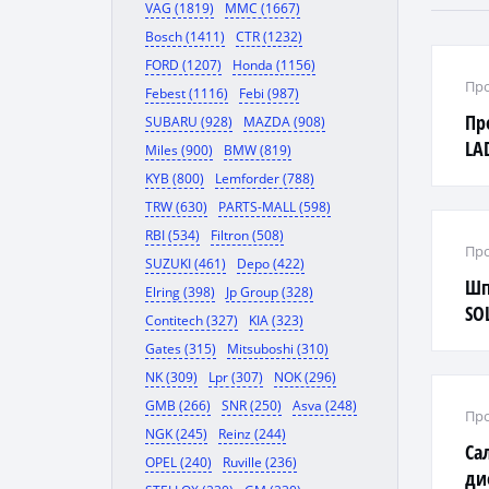
VAG (1819)
MMC (1667)
Bosch (1411)
CTR (1232)
FORD (1207)
Honda (1156)
Про
Febest (1116)
Febi (987)
Пр
SUBARU (928)
MAZDA (908)
LA
Miles (900)
BMW (819)
KYB (800)
Lemforder (788)
TRW (630)
PARTS-MALL (598)
RBI (534)
Filtron (508)
Про
SUZUKI (461)
Depo (422)
Шп
Elring (398)
Jp Group (328)
SO
Contitech (327)
KIA (323)
Gates (315)
Mitsuboshi (310)
NK (309)
Lpr (307)
NOK (296)
GMB (266)
SNR (250)
Asva (248)
Про
NGK (245)
Reinz (244)
Са
OPEL (240)
Ruville (236)
ди