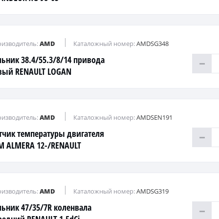
изводитель:
AMD
Каталожный номер:
AMDSG348
льник 38.4/55.3/8/14 привода
вый RENAULT LOGAN
-/CLIO/LAGUNA II
изводитель:
AMD
Каталожный номер:
AMDSEN191
тчик температуры двигателя
M ALMERA 12-/RENAULT
GAN/MEGANE/LADA Largus
изводитель:
AMD
Каталожный номер:
AMDSG319
льник 47/35/7R коленвала