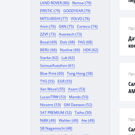
пе
LAND ROVER (80)
Remsa (79)
ERISTIC (79)
GOODYEAR (79)
MITSUBISHI (77)
VOLVO (76)
Aisin (76)
GKN (75)
Corteco (74)
Про
ZZVF (73)
Avantech (73)
Да
Bosal (69)
Dolz (68)
FAG (68)
ко
BERU (66)
Novline (66)
HDK (62)
Starke (62)
Luk (62)
Seinsa/Autofren (61)
Blue Print (60)
Tong Hong (58)
Про
TYG (55)
EGR (55)
Са
Van Wezel (55)
Asam (53)
AM
Lucas/TRW (53)
Mando (53)
Nissens (53)
GM Daewoo (52)
SAT PREMIUM (52)
Taiho (50)
Про
NiBK (49)
Wahler (49)
Ate (49)
SB Nagamochi (48)
Са