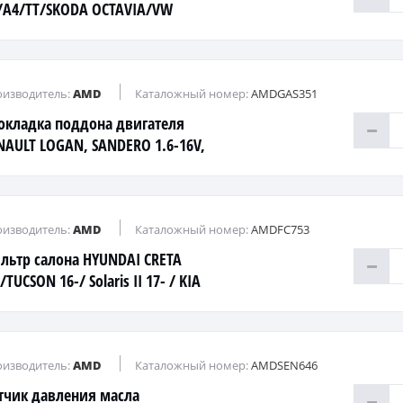
/A4/TT/SKODA OCTAVIA/VW
PASSAT 2.0/2.5 03-
изводитель:
AMD
Каталожный номер:
AMDGAS351
окладка поддона двигателя
NAULT LOGAN, SANDERO 1.6-16V,
dCi
изводитель:
AMD
Каталожный номер:
AMDFC753
льтр салона HYUNDAI CRETA
/TUCSON 16-/ Solaris II 17- / KIA
 17-
изводитель:
AMD
Каталожный номер:
AMDSEN646
тчик давления масла