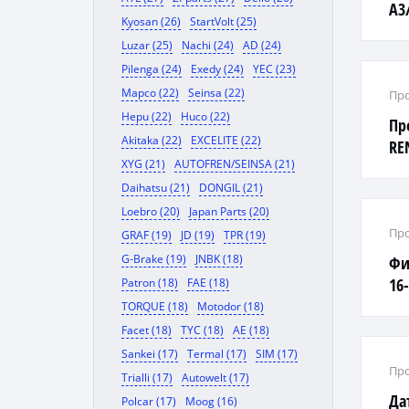
A3
Kyosan (26)
StartVolt (25)
G5/
Luzar (25)
Nachi (24)
AD (24)
Pilenga (24)
Exedy (24)
YEC (23)
Mapco (22)
Seinsa (22)
Про
Hepu (22)
Huco (22)
Пр
Akitaka (22)
EXCELITE (22)
RE
XYG (21)
AUTOFREN/SEINSA (21)
1.5
Daihatsu (21)
DONGIL (21)
Loebro (20)
Japan Parts (20)
Про
GRAF (19)
JD (19)
TPR (19)
G-Brake (19)
JNBK (18)
Фи
16-
Patron (18)
FAE (18)
RIO
TORQUE (18)
Motodor (18)
Facet (18)
TYC (18)
AE (18)
Sankei (17)
Termal (17)
SIM (17)
Про
Trialli (17)
Autowelt (17)
Да
Polcar (17)
Moog (16)