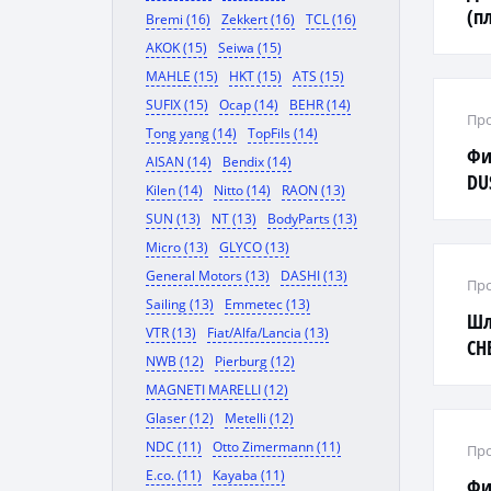
(п
Bremi (16)
Zekkert (16)
TCL (16)
AKOK (15)
Seiwa (15)
MAHLE (15)
HKT (15)
ATS (15)
SUFIX (15)
Ocap (14)
BEHR (14)
Про
Tong yang (14)
TopFils (14)
Фи
AISAN (14)
Bendix (14)
DU
Kilen (14)
Nitto (14)
RAON (13)
SUN (13)
NT (13)
BodyParts (13)
Micro (13)
GLYCO (13)
General Motors (13)
DASHI (13)
Про
Sailing (13)
Emmetec (13)
Шл
VTR (13)
Fiat/Alfa/Lancia (13)
CH
NWB (12)
Pierburg (12)
MAGNETI MARELLI (12)
Glaser (12)
Metelli (12)
NDC (11)
Otto Zimermann (11)
Про
E.co. (11)
Kayaba (11)
Фи