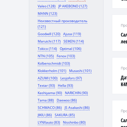
Valeo (128)
JP AKEBONO (127)
MANN (123)
Неизвестный производитель
Про
(121)
Са
Goodwill (120)
Ajusa (119)
ле
Maruichi (117)
SEIKEN (114)
04
Tokico (114)
Optimal (106)
NTN (105)
Fenox (103)
Kolbenschmidt (103)
Про
Klokkerholm (101)
Musashi (101)
Да
AZUMI (100)
Lesjofors (97)
K4
Textar (93)
Hella (93)
LO
Kashiyama (90)
NARICHIN (90)
Tama (88)
Daewoo (86)
SCHMACO (86)
JS Asakashi (86)
Про
JIKIU (86)
SAKURA (85)
Са
LYNXauto (83)
Nisshinbo (80)