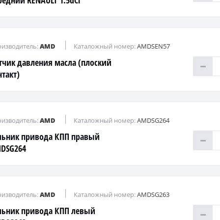
редний RENAULT 1.5dCi
изводитель:
AMD
Каталожный номер:
AMDSEN57
тчик давления масла (плоский
нтакт)
изводитель:
AMD
Каталожный номер:
AMDSG264
льник привода КПП правый
DSG264
изводитель:
AMD
Каталожный номер:
AMDSG263
льник привода КПП левый