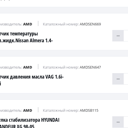
изводитель:
AMD
Каталожный номер:
AMDSEN669
тчик температуры
л.жидк.Nissan Almera 1.4-
2.0D 95> Primera 1.6i2.02.0D 93>
изводитель:
AMD
Каталожный номер:
AMDSEN647
тчик давления масла VAG 1.6i-
i
изводитель:
AMD
Каталожный номер:
AMDSB115
улка стабилизатора HYUNDAI
ANDEUR XG 98-05