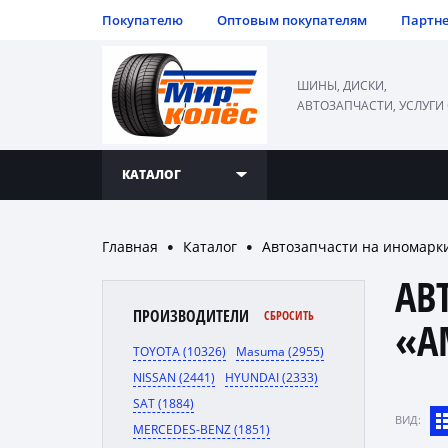
Покупателю
Оптовым покупателям
Партн
ШИНЫ, ДИСКИ,
АВТОЗАПЧАСТИ, УСЛУГИ
КАТАЛОГ
Главная
Каталог
Автозапчасти на иномарк
●
●
АВ
ПРОИЗВОДИТЕЛИ
СБРОСИТЬ
«A
TOYOTA (10326)
Masuma (2955)
NISSAN (2441)
HYUNDAI (2333)
SAT (1884)
ВИД:
MERCEDES-BENZ (1851)