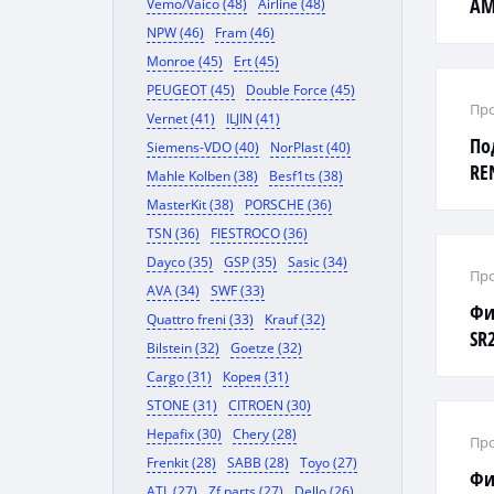
AM
Vemo/Vaico (48)
Airline (48)
NPW (46)
Fram (46)
Monroe (45)
Ert (45)
PEUGEOT (45)
Double Force (45)
Про
Vernet (41)
ILJIN (41)
По
Siemens-VDO (40)
NorPlast (40)
RE
Mahle Kolben (38)
Besf1ts (38)
DU
MasterKit (38)
PORSCHE (36)
TSN (36)
FIESTROCO (36)
Dayco (35)
GSP (35)
Sasic (34)
Про
AVA (34)
SWF (33)
Фи
Quattro freni (33)
Krauf (32)
SR
Bilstein (32)
Goetze (32)
KA
Cargo (31)
Корея (31)
STONE (31)
CITROEN (30)
Hepafix (30)
Chery (28)
Про
Frenkit (28)
SABB (28)
Toyo (27)
Фи
ATL (27)
Zf parts (27)
Dello (26)