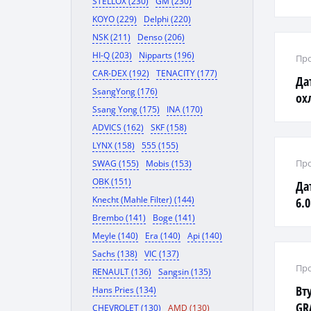
STELLOX (230)
GM (230)
KOYO (229)
Delphi (220)
NSK (211)
Denso (206)
HI-Q (203)
Nipparts (196)
Про
CAR-DEX (192)
TENACITY (177)
Да
SsangYong (176)
ох
Ssang Yong (175)
INA (170)
2.2
ADVICS (162)
SKF (158)
LYNX (158)
555 (155)
Про
SWAG (155)
Mobis (153)
OBK (151)
Да
Knecht (Mahle Filter) (144)
6.0
Brembo (141)
Boge (141)
Meyle (140)
Era (140)
Api (140)
Sachs (138)
VIC (137)
Про
RENAULT (136)
Sangsin (135)
Вт
Hans Pries (134)
GR
CHEVROLET (130)
AMD (130)