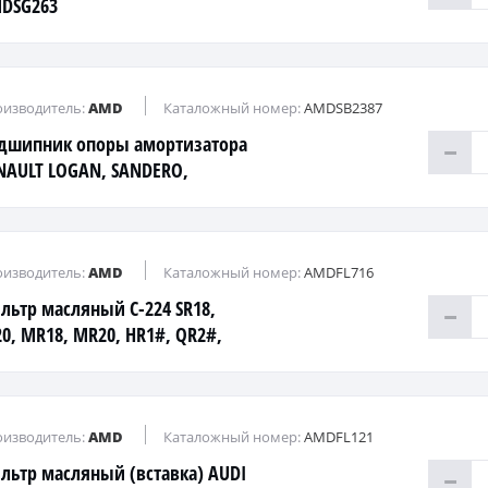
DSG263
изводитель:
AMD
Каталожный номер:
AMDSB2387
дшипник опоры амортизатора
NAULT LOGAN, SANDERO,
STER
изводитель:
AMD
Каталожный номер:
AMDFL716
льтр масляный C-224 SR18,
20, MR18, MR20, HR1#, QR2#,
20, QG1#
изводитель:
AMD
Каталожный номер:
AMDFL121
льтр масляный (вставка) AUDI