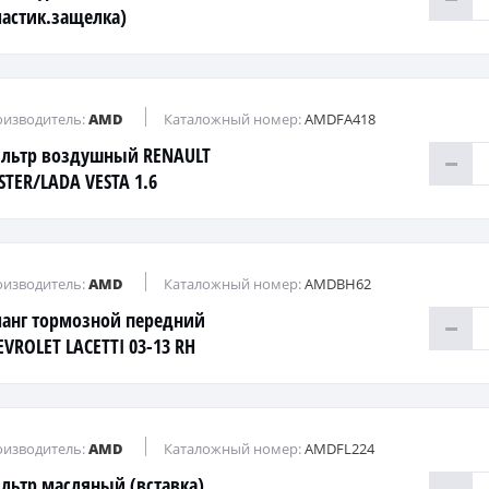
ластик.защелка)
изводитель:
AMD
Каталожный номер:
AMDFA418
льтр воздушный RENAULT
STER/LADA VESTA 1.6
изводитель:
AMD
Каталожный номер:
AMDBH62
анг тормозной передний
EVROLET LACETTI 03-13 RH
изводитель:
AMD
Каталожный номер:
AMDFL224
льтр масляный (вставка)