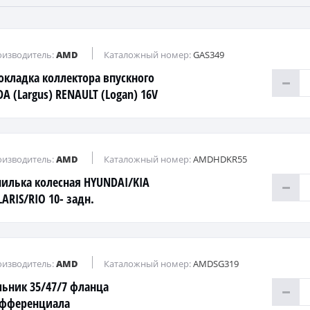
изводитель:
AMD
Каталожный номер:
GAS349
окладка коллектора впускного
DA (Largus) RENAULT (Logan) 16V
изводитель:
AMD
Каталожный номер:
AMDHDKR55
илька колесная HYUNDAI/KIA
LARIS/RIO 10- задн.
изводитель:
AMD
Каталожный номер:
AMDSG319
льник 35/47/7 фланца
фференциала