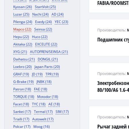
FABIA/ROOMSTE
Kyosan (26)
StartVolt (25)
нар.
Luzar (25)
Nachi (24)
AD (24)
Pilenga (24)
Exedy (24)
YEC (23)
Mapco (22)
Seinsa (22)
Производитель:
Hepu (22)
Huco (22)
Подшипник ст
Akitaka (22)
EXCELITE (22)
XYG (21)
AUTOFREN/SEINSA (21)
Daihatsu (21)
DONGIL (21)
Loebro (20)
Japan Parts (20)
Производитель:
GRAF (19)
JD (19)
TPR (19)
G-Brake (19)
JNBK (18)
Электробензон
80/100/A6 1.6-4
Patron (18)
FAE (18)
TORQUE (18)
Motodor (18)
Facet (18)
TYC (18)
AE (18)
Sankei (17)
Termal (17)
SIM (17)
Производитель:
Trialli (17)
Autowelt (17)
Рычаг задней
Polcar (17)
Moog (16)