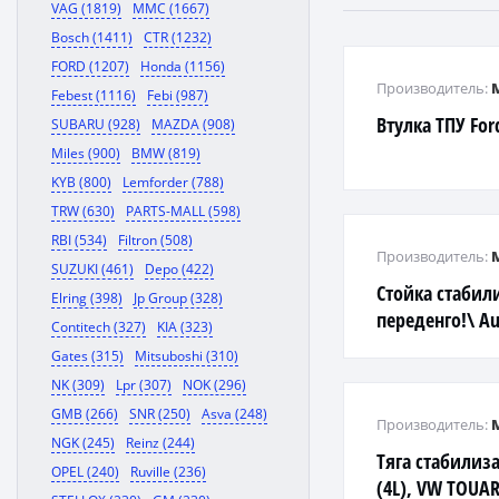
VAG (1819)
MMC (1667)
Bosch (1411)
CTR (1232)
FORD (1207)
Honda (1156)
Производитель:
Febest (1116)
Febi (987)
Втулка ТПУ Fo
SUBARU (928)
MAZDA (908)
Miles (900)
BMW (819)
KYB (800)
Lemforder (788)
TRW (630)
PARTS-MALL (598)
RBI (534)
Filtron (508)
Производитель:
SUZUKI (461)
Depo (422)
Стойка стабил
Elring (398)
Jp Group (328)
переденго!\ Au
Contitech (327)
KIA (323)
Gates (315)
Mitsuboshi (310)
NK (309)
Lpr (307)
NOK (296)
GMB (266)
SNR (250)
Asva (248)
Производитель:
NGK (245)
Reinz (244)
Тяга стабилиз
OPEL (240)
Ruville (236)
(4L), VW TOUAR