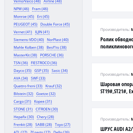
Vemo/Vaico (48)
Airline (48)
NPW (46)
Fram (46)
Monroe (45)
Ert (45)
PEUGEOT (45)
Double Force (45)
Производитель:
Vernet (41)
ILJIN (41)
Ролик обводн
Siemens-VDO (40)
NorPlast (40)
поликлинового
Mahle Kolben (38)
Besf1ts (38)
2.5L VW LT/T4 
MasterKit (38)
PORSCHE (36)
TSN (36)
FIESTROCO (36)
Dayco (35)
GSP (35)
Sasic (34)
Производитель:
AVA (34)
SWF (33)
Шаровая опора
Quattro freni (33)
Krauf (32)
ST19#,ST21#, Ex
Bilstein (32)
Goetze (32)
'92- LOW (CBT-4
Cargo (31)
Корея (31)
STONE (31)
CITROEN (30)
Hepafix (30)
Chery (28)
Производитель:
Frenkit (28)
SABB (28)
Toyo (27)
ШРУС AUDI A2
ATL (27)
Zf parts (27)
Dello (26)