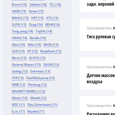
задн. верхни
Bremi (16)
Zekkert (16)
TCL (16)
AKOK (15)
Seiwa (15)
MAHLE (15)
HKT (15)
ATS (15)
SUFIX (15)
Ocap (14)
BEHR (14)
Производитель:
Tong yang (14)
TopFils (14)
Тяга рулевая 
AISAN (14)
Bendix (14)
Kilen (14)
Nitto (14)
RAON (13)
SUN (13)
NT (13)
BodyParts (13)
Micro (13)
GLYCO (13)
General Motors (13)
DASHI (13)
Производитель:
Sailing (13)
Emmetec (13)
Датчик массов
VTR (13)
Fiat/Alfa/Lancia (13)
воздуха
NWB (12)
Pierburg (12)
MAGNETI MARELLI (12)
Glaser (12)
Metelli (12)
NDC (11)
Otto Zimermann (11)
Производитель:
E.co. (11)
Kayaba (11)
Расходомер в