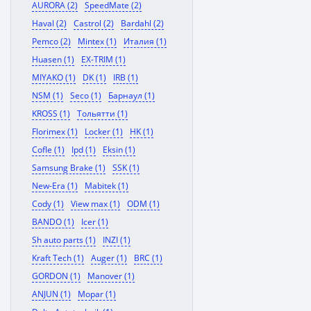
AURORA (2)
SpeedMate (2)
Haval (2)
Castrol (2)
Bardahl (2)
Pemco (2)
Mintex (1)
Италия (1)
Huasen (1)
EX-TRIM (1)
MIYAKO (1)
DK (1)
IRB (1)
NSM (1)
Seco (1)
Барнаул (1)
KROSS (1)
Тольятти (1)
Florimex (1)
Locker (1)
HK (1)
Cofle (1)
Ipd (1)
Eksin (1)
Samsung Brake (1)
SSK (1)
New-Era (1)
Mabitek (1)
Cody (1)
View max (1)
ODM (1)
BANDO (1)
Icer (1)
Sh auto parts (1)
INZI (1)
Kraft Tech (1)
Auger (1)
BRC (1)
GORDON (1)
Manover (1)
ANJUN (1)
Mopar (1)