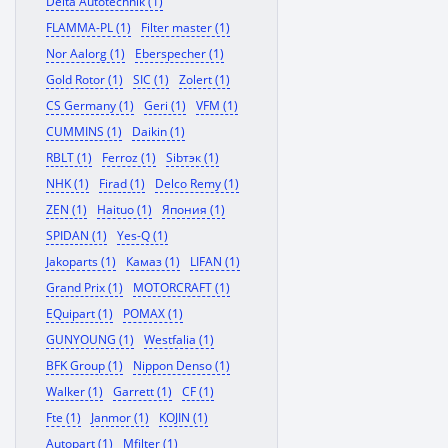
Delta Autotechnik (1)
FLAMMA-PL (1)
Filter master (1)
Nor Aalorg (1)
Eberspecher (1)
Gold Rotor (1)
SIC (1)
Zolert (1)
CS Germany (1)
Geri (1)
VFM (1)
CUMMINS (1)
Daikin (1)
RBLT (1)
Ferroz (1)
Sibтэк (1)
NHK (1)
Firad (1)
Delco Remy (1)
ZEN (1)
Haituo (1)
Япония (1)
SPIDAN (1)
Yes-Q (1)
Jakoparts (1)
Камаз (1)
LIFAN (1)
Grand Prix (1)
MOTORCRAFT (1)
EQuipart (1)
POMAX (1)
GUNYOUNG (1)
Westfalia (1)
BFK Group (1)
Nippon Denso (1)
Walker (1)
Garrett (1)
CF (1)
Fte (1)
Janmor (1)
KOJIN (1)
Autopart (1)
Mfilter (1)