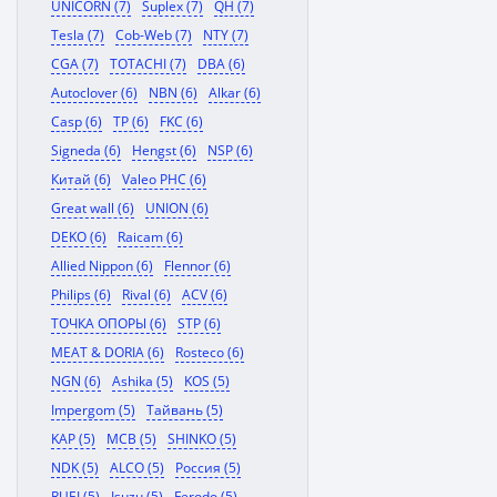
UNICORN (7)
Suplex (7)
QH (7)
Tesla (7)
Cob-Web (7)
NTY (7)
CGA (7)
TOTACHI (7)
DBA (6)
Autoclover (6)
NBN (6)
Alkar (6)
Casp (6)
TP (6)
FKC (6)
Signeda (6)
Hengst (6)
NSP (6)
Китай (6)
Valeo PHC (6)
Great wall (6)
UNION (6)
DEKO (6)
Raicam (6)
Allied Nippon (6)
Flennor (6)
Philips (6)
Rival (6)
ACV (6)
ТОЧКА ОПОРЫ (6)
STP (6)
MEAT & DORIA (6)
Rosteco (6)
NGN (6)
Ashika (5)
KOS (5)
Impergom (5)
Тайвань (5)
KAP (5)
MCB (5)
SHINKO (5)
NDK (5)
ALCO (5)
Россия (5)
RUEI (5)
Isuzu (5)
Ferodo (5)