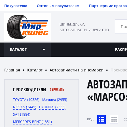
Покупателю
Оптовым покупателям
Партнерские прогр
ШИНЫ, ДИСКИ,
АВТОЗАПЧАСТИ, УСЛУГИ СТО
КАТАЛОГ
РАСП
Главная
Каталог
Автозапчасти на иномарки
Произво
●
●
●
АВТОЗА
ПРОИЗВОДИТЕЛИ
СБРОСИТЬ
«MAPCO
TOYOTA (10326)
Masuma (2955)
NISSAN (2441)
HYUNDAI (2333)
SAT (1884)
ВИД:
C
MERCEDES-BENZ (1851)