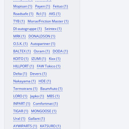
Mopisan (1)
Payen (1)
Feituo (1)
Roadsafe (1)
Rcl (1)
AKS (1)
TYB (1)
Morse/Friction Master (1)
Dl-autogruppe (1)
Seintex (1)
MRK (1)
DONALDSON (1)
O.S.K. (1)
Autopartner (1)
BALTEX (1)
Osram (1)
DODA (1)
KOITO (1)
IZUMI (1)
Kixx (1)
HILLPORT (1)
FAW Tokico (1)
Delta (1)
Devers (1)
Nakayama (1)
HDE (1)
Termotrans (1)
BaumAuto (1)
LORO (1)
Japko (1)
MBS (1)
INPART (1)
Comfortmat (1)
TIGAR (1)
MONGOOSE (1)
Ural (1)
Gallant (1)
AYWIPARTS (1)
KATSURO (1)