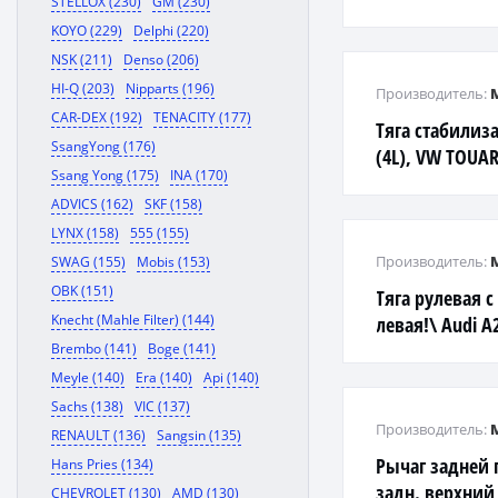
STELLOX (230)
GM (230)
KOYO (229)
Delphi (220)
NSK (211)
Denso (206)
HI-Q (203)
Nipparts (196)
Производитель:
CAR-DEX (192)
TENACITY (177)
Тяга стабилиз
SsangYong (176)
(4L), VW TOUAR
Ssang Yong (175)
INA (170)
ADVICS (162)
SKF (158)
LYNX (158)
555 (155)
Производитель:
SWAG (155)
Mobis (153)
OBK (151)
Тяга рулевая 
Knecht (Mahle Filter) (144)
левая!\ Audi A2
02>
Brembo (141)
Boge (141)
Meyle (140)
Era (140)
Api (140)
Sachs (138)
VIC (137)
Производитель:
RENAULT (136)
Sangsin (135)
Рычаг задней
Hans Pries (134)
задн. верхний
CHEVROLET (130)
AMD (130)