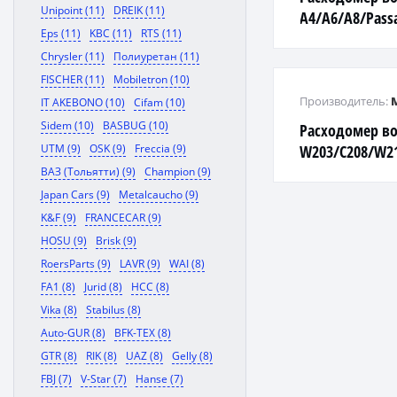
Unipoint (11)
DREIK (11)
A4/A6/A8/Passa
Eps (11)
KBC (11)
RTS (11)
Superb 2,4…2,
Chrysler (11)
Полиуретан (11)
96-> (see OE)
FISCHER (11)
Mobiletron (10)
Производитель:
IT AKEBONO (10)
Cifam (10)
Sidem (10)
BASBUG (10)
Расходомер в
UTM (9)
OSK (9)
Freccia (9)
W203/C208/W210
ВАЗ (Тольятти) (9)
Champion (9)
Japan Cars (9)
Metalcaucho (9)
K&F (9)
FRANCECAR (9)
HOSU (9)
Brisk (9)
RoersParts (9)
LAVR (9)
WAI (8)
FA1 (8)
Jurid (8)
HCC (8)
Vika (8)
Stabilus (8)
Auto-GUR (8)
BFK-TEX (8)
GTR (8)
RIK (8)
UAZ (8)
Gelly (8)
FBJ (7)
V-Star (7)
Hanse (7)