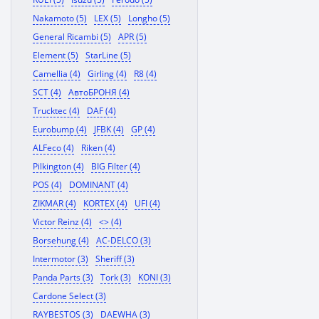
Nakamoto (5)
LEX (5)
Longho (5)
General Ricambi (5)
APR (5)
Element (5)
StarLine (5)
Camellia (4)
Girling (4)
R8 (4)
SCT (4)
АвтоБРОНЯ (4)
Trucktec (4)
DAF (4)
Eurobump (4)
JFBK (4)
GP (4)
ALFeco (4)
Riken (4)
Pilkington (4)
BIG Filter (4)
POS (4)
DOMINANT (4)
ZIKMAR (4)
KORTEX (4)
UFI (4)
Victor Reinz (4)
<> (4)
Borsehung (4)
AC-DELCO (3)
Intermotor (3)
Sheriff (3)
Panda Parts (3)
Tork (3)
KONI (3)
Cardone Select (3)
RAYBESTOS (3)
DAEWHA (3)