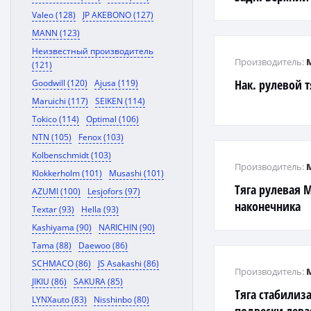
Valeo (128)
JP AKEBONO (127)
MANN (123)
Неизвестный производитель
Производитель:
(121)
Нак. рулевой 
Goodwill (120)
Ajusa (119)
Maruichi (117)
SEIKEN (114)
Tokico (114)
Optimal (106)
NTN (105)
Fenox (103)
Kolbenschmidt (103)
Производитель:
Klokkerholm (101)
Musashi (101)
Тяга рулевая 
AZUMI (100)
Lesjofors (97)
наконечника
Textar (93)
Hella (93)
Kashiyama (90)
NARICHIN (90)
Tama (88)
Daewoo (86)
SCHMACO (86)
JS Asakashi (86)
Производитель:
JIKIU (86)
SAKURA (85)
Тяга стабилиз
LYNXauto (83)
Nisshinbo (80)