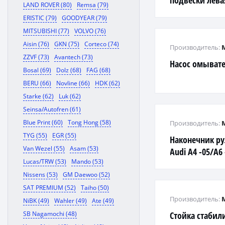
подвески лева
LAND ROVER (80)
Remsa (79)
RAV 4 00-
ERISTIC (79)
GOODYEAR (79)
MITSUBISHI (77)
VOLVO (76)
Aisin (76)
GKN (75)
Corteco (74)
Производитель:
ZZVF (73)
Avantech (73)
Насос омывате
Bosal (69)
Dolz (68)
FAG (68)
BERU (66)
Novline (66)
HDK (62)
Starke (62)
Luk (62)
Seinsa/Autofren (61)
Blue Print (60)
Tong Hong (58)
Производитель:
TYG (55)
EGR (55)
Наконечник ру
Van Wezel (55)
Asam (53)
Audi A4 -05/A6
Lucas/TRW (53)
Mando (53)
Passat B5
Nissens (53)
GM Daewoo (52)
SAT PREMIUM (52)
Taiho (50)
Производитель:
NiBK (49)
Wahler (49)
Ate (49)
SB Nagamochi (48)
Стойка стабил