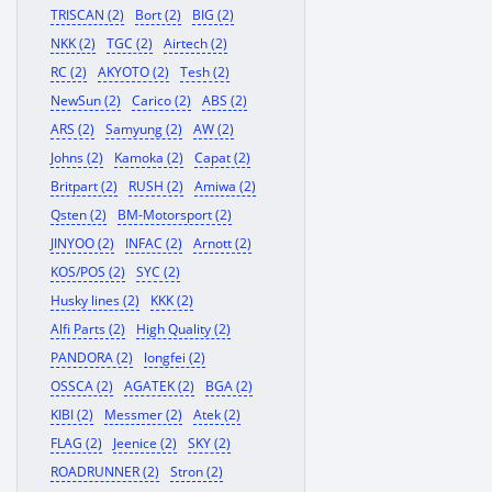
TRISCAN (2)
Bort (2)
BIG (2)
NKK (2)
TGC (2)
Airtech (2)
RC (2)
AKYOTO (2)
Tesh (2)
NewSun (2)
Carico (2)
ABS (2)
ARS (2)
Samyung (2)
AW (2)
Johns (2)
Kamoka (2)
Capat (2)
Britpart (2)
RUSH (2)
Amiwa (2)
Qsten (2)
BM-Motorsport (2)
JINYOO (2)
INFAC (2)
Arnott (2)
KOS/POS (2)
SYC (2)
Husky lines (2)
KKK (2)
Alfi Parts (2)
High Quality (2)
PANDORA (2)
longfei (2)
OSSCA (2)
AGATEK (2)
BGA (2)
KIBI (2)
Messmer (2)
Atek (2)
FLAG (2)
Jeenice (2)
SKY (2)
ROADRUNNER (2)
Stron (2)