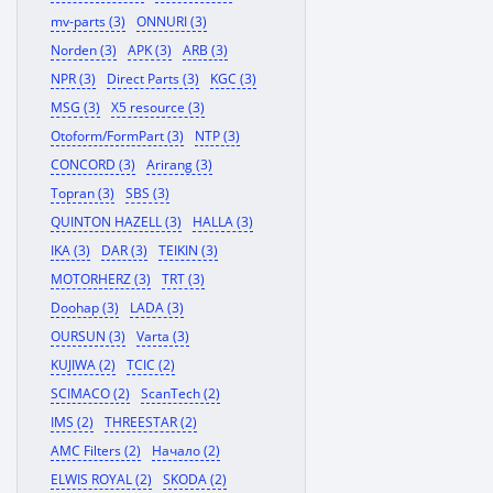
mv-parts (3)
ONNURI (3)
Norden (3)
APK (3)
ARB (3)
NPR (3)
Direct Parts (3)
KGC (3)
MSG (3)
X5 resource (3)
Otoform/FormPart (3)
NTP (3)
CONCORD (3)
Arirang (3)
Topran (3)
SBS (3)
QUINTON HAZELL (3)
HALLA (3)
IKA (3)
DAR (3)
TEIKIN (3)
MOTORHERZ (3)
TRT (3)
Doohap (3)
LADA (3)
OURSUN (3)
Varta (3)
KUJIWA (2)
TCIC (2)
SCIMACO (2)
ScanTech (2)
IMS (2)
THREESTAR (2)
AMC Filters (2)
Начало (2)
ELWIS ROYAL (2)
SKODA (2)