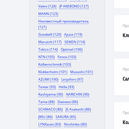
Valeo (128)
JP AKEBONO (127)
MANN (123)
Неизвестный производитель
Про
(121)
Кл
Goodwill (120)
Ajusa (119)
Maruichi (117)
SEIKEN (114)
Tokico (114)
Optimal (106)
NTN (105)
Fenox (103)
Kolbenschmidt (103)
Про
Klokkerholm (101)
Musashi (101)
Са
AZUMI (100)
Lesjofors (97)
Textar (93)
Hella (93)
Kashiyama (90)
NARICHIN (90)
Tama (88)
Daewoo (86)
SCHMACO (86)
JS Asakashi (86)
Про
JIKIU (86)
SAKURA (85)
Ко
LYNXauto (83)
Nisshinbo (80)