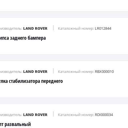
изводитель:
LAND ROVER
Каталожный номер:
LR012844
ипса заднего бампера
изводитель:
LAND ROVER
Каталожный номер:
RBX000010
улка стабилизатора переднего
изводитель:
LAND ROVER
Каталожный номер:
RDI000034
лт развальный