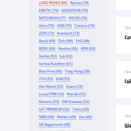
LAND ROVER (80)
Remsa (79)
ERISTIC (79)
GOODYEAR (79)
MITSUBISHI (77)
VOLVO (76)
Aisin (76)
GKN (75)
Corteco (74)
Про
ZZVF (73)
Avantech (73)
Са
Bosal (69)
Dolz (68)
FAG (68)
BERU (66)
Novline (66)
HDK (62)
Starke (62)
Luk (62)
Seinsa/Autofren (61)
Blue Print (60)
Tong Hong (58)
Про
TYG (55)
EGR (55)
Га
Van Wezel (55)
Asam (53)
Lucas/TRW (53)
Mando (53)
Nissens (53)
GM Daewoo (52)
SAT PREMIUM (52)
Taiho (50)
Про
NiBK (49)
Wahler (49)
Ate (49)
SB Nagamochi (48)
Ша