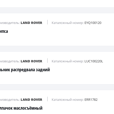
изводитель:
LAND ROVER
Каталожный номер:
EYQ100120
ипса
изводитель:
LAND ROVER
Каталожный номер:
LUC100220L
льник распредвала задний
изводитель:
LAND ROVER
Каталожный номер:
ERR1782
лпачок маслосъёмный