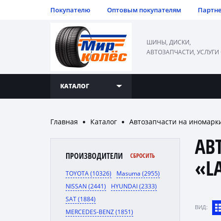
Покупателю
Оптовым покупателям
Партн
ШИНЫ, ДИСКИ,
АВТОЗАПЧАСТИ, УСЛУГИ
КАТАЛОГ
Главная
Каталог
Автозапчасти на иномарк
●
●
АВ
ПРОИЗВОДИТЕЛИ
СБРОСИТЬ
«L
TOYOTA (10326)
Masuma (2955)
NISSAN (2441)
HYUNDAI (2333)
SAT (1884)
ВИД:
MERCEDES-BENZ (1851)