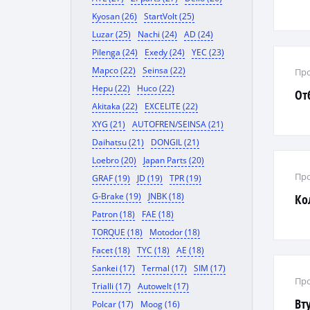
Kyosan (26)
StartVolt (25)
Luzar (25)
Nachi (24)
AD (24)
Pilenga (24)
Exedy (24)
YEC (23)
Mapco (22)
Seinsa (22)
Про
Hepu (22)
Huco (22)
От
Akitaka (22)
EXCELITE (22)
XYG (21)
AUTOFREN/SEINSA (21)
Daihatsu (21)
DONGIL (21)
Loebro (20)
Japan Parts (20)
Про
GRAF (19)
JD (19)
TPR (19)
G-Brake (19)
JNBK (18)
Ко
Patron (18)
FAE (18)
TORQUE (18)
Motodor (18)
Facet (18)
TYC (18)
AE (18)
Sankei (17)
Termal (17)
SIM (17)
Про
Trialli (17)
Autowelt (17)
Вт
Polcar (17)
Moog (16)