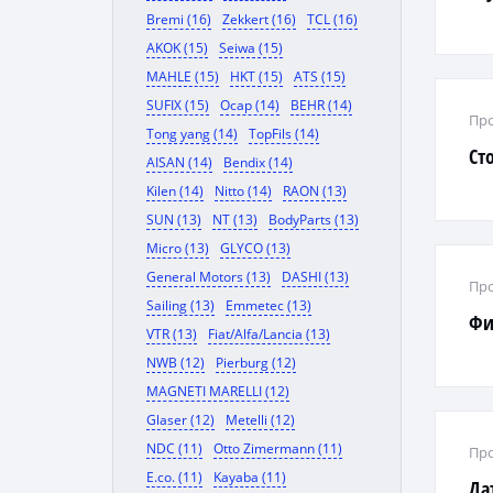
Bremi (16)
Zekkert (16)
TCL (16)
AKOK (15)
Seiwa (15)
MAHLE (15)
HKT (15)
ATS (15)
SUFIX (15)
Ocap (14)
BEHR (14)
Про
Tong yang (14)
TopFils (14)
Ст
AISAN (14)
Bendix (14)
Kilen (14)
Nitto (14)
RAON (13)
SUN (13)
NT (13)
BodyParts (13)
Micro (13)
GLYCO (13)
General Motors (13)
DASHI (13)
Про
Sailing (13)
Emmetec (13)
Фи
VTR (13)
Fiat/Alfa/Lancia (13)
NWB (12)
Pierburg (12)
MAGNETI MARELLI (12)
Glaser (12)
Metelli (12)
NDC (11)
Otto Zimermann (11)
Про
E.co. (11)
Kayaba (11)
Да