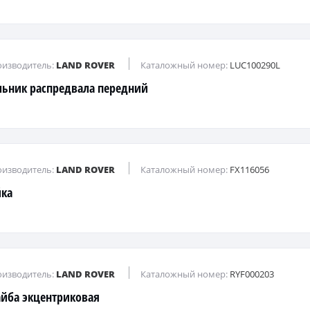
изводитель:
LAND ROVER
Каталожный номер:
LUC100290L
льник распредвала передний
изводитель:
LAND ROVER
Каталожный номер:
FX116056
йка
изводитель:
LAND ROVER
Каталожный номер:
RYF000203
йба экцентриковая