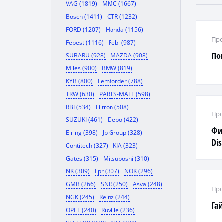
VAG (1819)
MMC (1667)
Bosch (1411)
CTR (1232)
FORD (1207)
Honda (1156)
Про
Febest (1116)
Febi (987)
По
SUBARU (928)
MAZDA (908)
Miles (900)
BMW (819)
KYB (800)
Lemforder (788)
TRW (630)
PARTS-MALL (598)
RBI (534)
Filtron (508)
Про
SUZUKI (461)
Depo (422)
Фи
Elring (398)
Jp Group (328)
Dis
Contitech (327)
KIA (323)
Spo
Gates (315)
Mitsuboshi (310)
NK (309)
Lpr (307)
NOK (296)
GMB (266)
SNR (250)
Asva (248)
Про
NGK (245)
Reinz (244)
Га
OPEL (240)
Ruville (236)