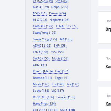
STELLOX (230)
GM (230)
KOYO (229)
Delphi (220)
NSK (211)
Denso (206)
HI-Q (203)
Nipparts (196)
Про
CAR-DEX (192)
TENACITY (177)
Ог
SsangYong (176)
Ssang Yong (175)
INA (170)
ADVICS (162)
SKF (158)
LYNX (158)
555 (155)
Про
SWAG (155)
Mobis (153)
OBK (151)
Кл
Knecht (Mahle Filter) (144)
Brembo (141)
Boge (141)
Meyle (140)
Era (140)
Api (140)
Sachs (138)
VIC (137)
Про
RENAULT (136)
Sangsin (135)
Кл
Hans Pries (134)
CHEVROLET (130)
AMD (130)