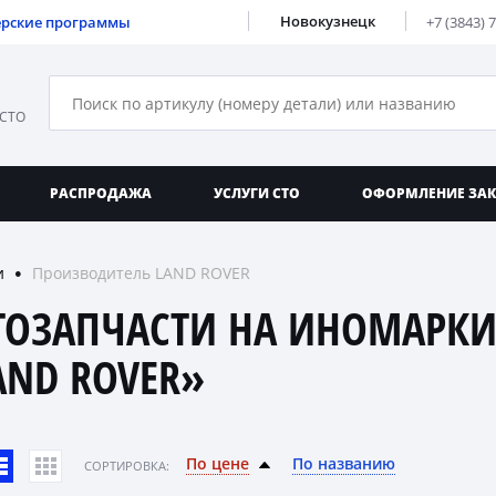
Новокузнецк
ерские программы
+7 (3843) 
 СТО
РАСПРОДАЖА
УСЛУГИ СТО
ОФОРМЛЕНИЕ ЗА
и
Производитель LAND ROVER
●
ТОЗАПЧАСТИ НА ИНОМАРКИ
AND ROVER»
По цене
По названию
CОРТИРОВКА: