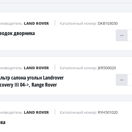
изводитель:
LAND ROVER
Каталожный номер:
DKB103030
водок дворника
изводитель:
LAND ROVER
Каталожный номер:
JKR500020
льтр салона угольн Landrover
covery III 04->, Range Rover
rt 05->
изводитель:
LAND ROVER
Каталожный номер:
RYH501020
йка