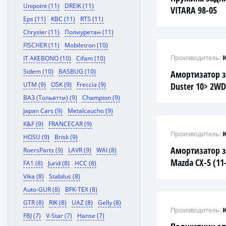
Unipoint (11)
DREIK (11)
VITARA 98-05
Eps (11)
KBC (11)
RTS (11)
Chrysler (11)
Полиуретан (11)
FISCHER (11)
Mobiletron (10)
Производитель:
IT AKEBONO (10)
Cifam (10)
Sidem (10)
BASBUG (10)
Амортизатор з
UTM (9)
OSK (9)
Freccia (9)
Duster 10> 2W
ВАЗ (Тольятти) (9)
Champion (9)
Japan Cars (9)
Metalcaucho (9)
K&F (9)
FRANCECAR (9)
Производитель:
HOSU (9)
Brisk (9)
Амортизатор з
RoersParts (9)
LAVR (9)
WAI (8)
Mazda CX-5 (11
FA1 (8)
Jurid (8)
HCC (8)
Vika (8)
Stabilus (8)
Auto-GUR (8)
BFK-TEX (8)
GTR (8)
RIK (8)
UAZ (8)
Gelly (8)
Производитель:
FBJ (7)
V-Star (7)
Hanse (7)