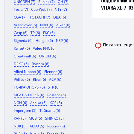
Подшипник о
UNICORN (7)
Suplex (7)
QH (7)
VITARA XL-7 '03
Tesla (7)
Cob-Web (7)
NTY (7)
CGA (7)
TOTACHI (7)
DBA (6)
Autoclover (6)
NBN (6)
Alkar (6)
Casp (6)
TP (6)
FKC (6)
Signeda (6)
Hengst (6)
NSP (6)
Показать еще
Китай (6)
Valeo PHC (6)
Great wall (6)
UNION (6)
DEKO (6)
Raicam (6)
Allied Nippon (6)
Flennor (6)
Philips (6)
Rival (6)
ACV (6)
ТОЧКА ОПОРЫ (6)
STP (6)
MEAT & DORIA (6)
Rosteco (6)
NGN (6)
Ashika (5)
KOS (5)
Impergom (5)
Тайвань (5)
KAP (5)
MCB (5)
SHINKO (5)
NDK (5)
ALCO (5)
Россия (5)
RUEI (5)
Isuzu (5)
Ferodo (5)