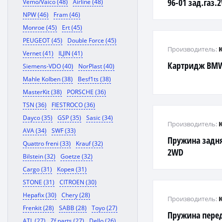
96-01 зад.газ.
Vemo/Vaico (48)
Airline (48)
NPW (46)
Fram (46)
Monroe (45)
Ert (45)
PEUGEOT (45)
Double Force (45)
Производитель:
Vernet (41)
ILJIN (41)
Картридж BMW 
Siemens-VDO (40)
NorPlast (40)
Mahle Kolben (38)
Besf1ts (38)
MasterKit (38)
PORSCHE (36)
TSN (36)
FIESTROCO (36)
Dayco (35)
GSP (35)
Sasic (34)
Производитель:
AVA (34)
SWF (33)
Пружина задня
Quattro freni (33)
Krauf (32)
2WD
Bilstein (32)
Goetze (32)
Cargo (31)
Корея (31)
STONE (31)
CITROEN (30)
Hepafix (30)
Chery (28)
Производитель:
Frenkit (28)
SABB (28)
Toyo (27)
Пружина пере
ATL (27)
Zf parts (27)
Dello (26)