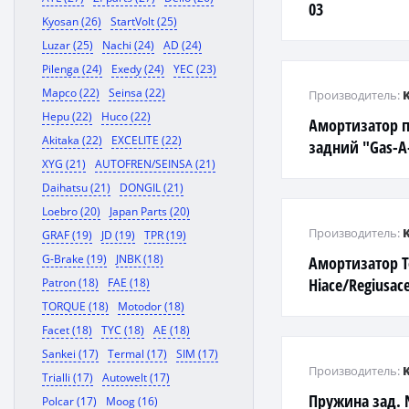
03
Kyosan (26)
StartVolt (25)
Luzar (25)
Nachi (24)
AD (24)
Pilenga (24)
Exedy (24)
YEC (23)
Mapco (22)
Seinsa (22)
Производитель:
Hepu (22)
Huco (22)
Амортизатор п
Akitaka (22)
EXCELITE (22)
задний "Gas-A
XYG (21)
AUTOFREN/SEINSA (21)
82-93
Daihatsu (21)
DONGIL (21)
Loebro (20)
Japan Parts (20)
Производитель:
GRAF (19)
JD (19)
TPR (19)
G-Brake (19)
JNBK (18)
Амортизатор T
Hiace/Regiusac
Patron (18)
FAE (18)
TORQUE (18)
Motodor (18)
Facet (18)
TYC (18)
AE (18)
Sankei (17)
Termal (17)
SIM (17)
Производитель:
Trialli (17)
Autowelt (17)
Пружина зад. 
Polcar (17)
Moog (16)