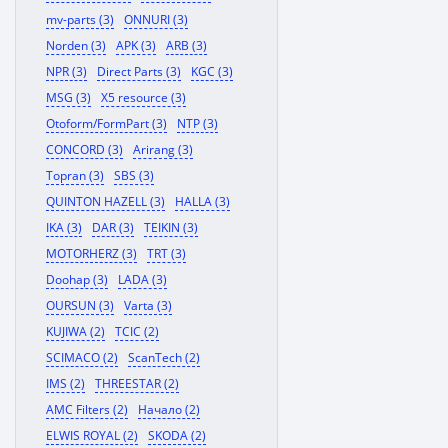
mv-parts (3)
ONNURI (3)
Norden (3)
APK (3)
ARB (3)
NPR (3)
Direct Parts (3)
KGC (3)
MSG (3)
X5 resource (3)
Otoform/FormPart (3)
NTP (3)
CONCORD (3)
Arirang (3)
Topran (3)
SBS (3)
QUINTON HAZELL (3)
HALLA (3)
IKA (3)
DAR (3)
TEIKIN (3)
MOTORHERZ (3)
TRT (3)
Doohap (3)
LADA (3)
OURSUN (3)
Varta (3)
KUJIWA (2)
TCIC (2)
SCIMACO (2)
ScanTech (2)
IMS (2)
THREESTAR (2)
AMC Filters (2)
Начало (2)
ELWIS ROYAL (2)
SKODA (2)