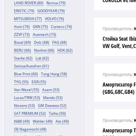
COROLLA #E10# 
LAND ROVER (80)
Remsa (79)
ERISTIC (79)
GOODYEAR (79)
MITSUBISHI (77)
VOLVO (76)
Aisin (76)
GKN (75)
Corteco (74)
Производитель:
ZZVF (73)
Avantech (73)
Стойка Seat Ibi
Bosal (69)
Dolz (68)
FAG (68)
VW Golf, Vent,C
BERU (66)
Novline (66)
HDK (62)
Passat - F
Starke (62)
Luk (62)
Seinsa/Autofren (61)
Blue Print (60)
Tong Hong (58)
Производитель:
TYG (55)
EGR (55)
Амортизатор Fo
Van Wezel (55)
Asam (53)
(GBG,GBC,GB4)
Lucas/TRW (53)
Mando (53)
Nissens (53)
GM Daewoo (52)
SAT PREMIUM (52)
Taiho (50)
Производитель:
NiBK (49)
Wahler (49)
Ate (49)
SB Nagamochi (48)
Амортизатор 