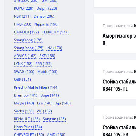
STELLOX (230)
GM (230)
KOYO (229)
Delphi (220)
NSK (211)
Denso (206)
HI-Q (203)
Nipparts (196)
Производитель:
CAR-DEX (192)
TENACITY (177)
Амортизатор за
SsangYong (176)
R
Ssang Yong (175)
INA (170)
ADVICS (162)
SKF (158)
LYNX (158)
555 (155)
Производитель:
SWAG (155)
Mobis (153)
OBK (151)
Стойка стабили
Knecht (Mahle Filter) (144)
KB4T '05- FL
Brembo (141)
Boge (141)
Meyle (140)
Era (140)
Api (140)
Sachs (138)
VIC (137)
Производитель:
RENAULT (136)
Sangsin (135)
Стойка стабили
Hans Pries (134)
KB4T '05- FR
CHEVROLET (130)
AMD (130)