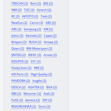
TRISCAN (2)
Bort (2)
BIG (2)
NKK (2)
TGC (2)
Airtech (2)
RC (2)
AKYOTO (2)
Tesh (2)
NewSun (2)
Carico (2)
ABS (2)
ARS (2)
Samyung (2)
AW (2)
Johns (2)
Kamoka (2)
Capat (2)
Britpart (2)
RUSH (2)
Amiwa (2)
Qsten (2)
BM-Motorsport (2)
JINYOO (2)
INFAC (2)
Arnott (2)
KOS/POS (2)
SYC (2)
Husky lines (2)
KKK (2)
Alfi Parts (2)
High Quality (2)
PANDORA (2)
longfei (2)
OSSCA (2)
AGATEK (2)
BGA (2)
KIBI (2)
Messmer (2)
Atek (2)
FLAG (2)
Jeenice (2)
SKY (2)
ROADRUNNER (2)
Stron (2)