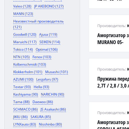
Valeo (128)
JP AKEBONO (127)
MANN (123)
Неизвестный производитель
Производитель:
(121)
Амортизатор 
Goodwill (120)
Ajusa (119)
MURANO 05-
Maruichi (117)
SEIKEN (114)
Tokico (114)
Optimal (106)
NTN (105)
Fenox (103)
Kolbenschmidt (103)
Производитель:
Klokkerholm (101)
Musashi (101)
Пружина передн
AZUMI (100)
Lesjofors (97)
2,7T / 2,8 / 3,0
Textar (93)
Hella (93)
Kashiyama (90)
NARICHIN (90)
Tama (88)
Daewoo (86)
SCHMACO (86)
JS Asakashi (86)
Производитель:
JIKIU (86)
SAKURA (85)
Амортизатор 
LYNXauto (83)
Nisshinbo (80)