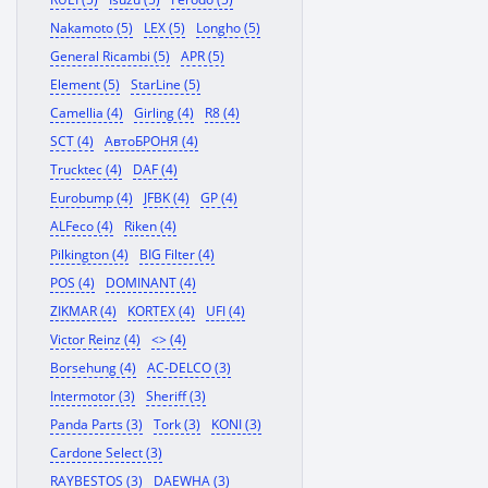
Nakamoto (5)
LEX (5)
Longho (5)
General Ricambi (5)
APR (5)
Element (5)
StarLine (5)
Camellia (4)
Girling (4)
R8 (4)
SCT (4)
АвтоБРОНЯ (4)
Trucktec (4)
DAF (4)
Eurobump (4)
JFBK (4)
GP (4)
ALFeco (4)
Riken (4)
Pilkington (4)
BIG Filter (4)
POS (4)
DOMINANT (4)
ZIKMAR (4)
KORTEX (4)
UFI (4)
Victor Reinz (4)
<> (4)
Borsehung (4)
AC-DELCO (3)
Intermotor (3)
Sheriff (3)
Panda Parts (3)
Tork (3)
KONI (3)
Cardone Select (3)
RAYBESTOS (3)
DAEWHA (3)