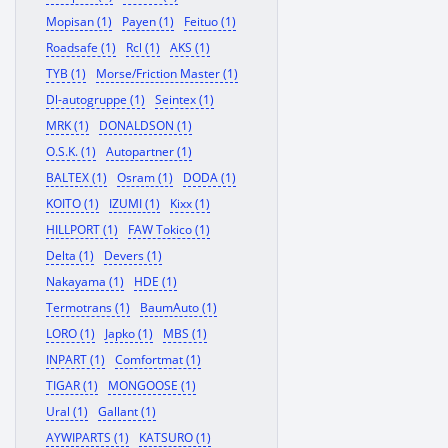
Mopisan (1)
Payen (1)
Feituo (1)
Roadsafe (1)
Rcl (1)
AKS (1)
TYB (1)
Morse/Friction Master (1)
Dl-autogruppe (1)
Seintex (1)
MRK (1)
DONALDSON (1)
O.S.K. (1)
Autopartner (1)
BALTEX (1)
Osram (1)
DODA (1)
KOITO (1)
IZUMI (1)
Kixx (1)
HILLPORT (1)
FAW Tokico (1)
Delta (1)
Devers (1)
Nakayama (1)
HDE (1)
Termotrans (1)
BaumAuto (1)
LORO (1)
Japko (1)
MBS (1)
INPART (1)
Comfortmat (1)
TIGAR (1)
MONGOOSE (1)
Ural (1)
Gallant (1)
AYWIPARTS (1)
KATSURO (1)