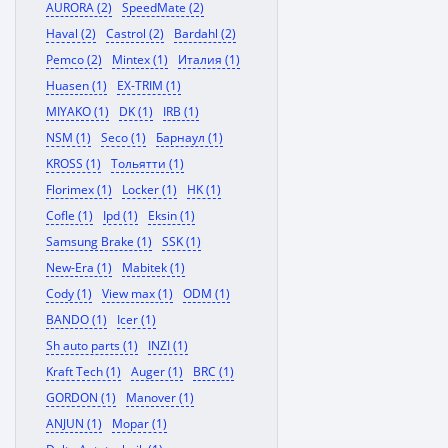
AURORA (2)
SpeedMate (2)
Haval (2)
Castrol (2)
Bardahl (2)
Pemco (2)
Mintex (1)
Италия (1)
Huasen (1)
EX-TRIM (1)
MIYAKO (1)
DK (1)
IRB (1)
NSM (1)
Seco (1)
Барнаул (1)
KROSS (1)
Тольятти (1)
Florimex (1)
Locker (1)
HK (1)
Cofle (1)
Ipd (1)
Eksin (1)
Samsung Brake (1)
SSK (1)
New-Era (1)
Mabitek (1)
Cody (1)
View max (1)
ODM (1)
BANDO (1)
Icer (1)
Sh auto parts (1)
INZI (1)
Kraft Tech (1)
Auger (1)
BRC (1)
GORDON (1)
Manover (1)
ANJUN (1)
Mopar (1)