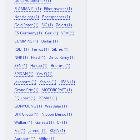
Delta Autotechnik (1)
FLAMMA-PL (1)
Filter master (1)
Nor Aalorg (1)
Eberspecher (1)
Gold Rotor (1)
SIC (1)
Zolert (1)
CS Germany (1)
Geri (1)
VFM (1)
CUMMINS (1)
Daikin (1)
RBLT (1)
Ferroz (1)
Sibтэк (1)
NHK (1)
Firad (1)
Delco Remy (1)
ZEN (1)
Haituo (1)
Япония (1)
SPIDAN (1)
Yes-Q (1)
Jakoparts (1)
Камаз (1)
LIFAN (1)
Grand Prix (1)
MOTORCRAFT (1)
EQuipart (1)
POMAX (1)
GUNYOUNG (1)
Westfalia (1)
BFK Group (1)
Nippon Denso (1)
Walker (1)
Garrett (1)
CF (1)
Fte (1)
Janmor (1)
KOJIN (1)
Autopart (1)
Mfilter (1)