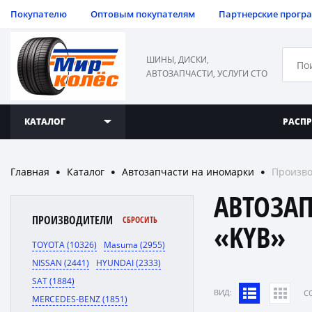
Покупателю
Оптовым покупателям
Партнерские прогр
ШИНЫ, ДИСКИ,
АВТОЗАПЧАСТИ, УСЛУГИ СТО
КАТАЛОГ
РАСП
Главная
Каталог
Автозапчасти на иномарки
Произво
●
●
●
АВТОЗА
ПРОИЗВОДИТЕЛИ
СБРОСИТЬ
«KYB»
TOYOTA (10326)
Masuma (2955)
NISSAN (2441)
HYUNDAI (2333)
SAT (1884)
ВИД:
C
MERCEDES-BENZ (1851)