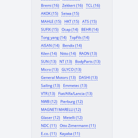
Bremi (16)
Zekkert (16)
TCL (16)
AKOK (15)
Seiwa (15)
MAHLE (15)
HKT (15)
ATS (15)
SUFIX (15)
Ocap (14)
BEHR (14)
Tong yang (14)
TopFils (14)
AISAN (14)
Bendix (14)
Kilen (14)
Nitto (14)
RAON (13)
SUN (13)
NT (13)
BodyParts (13)
Micro (13)
GLYCO (13)
General Motors (13)
DASHI (13)
Sailing (13)
Emmetec (13)
VTR (13)
Fiat/Alfa/Lancia (13)
NWB (12)
Pierburg (12)
MAGNETI MARELLI (12)
Glaser (12)
Metelli (12)
NDC (11)
Otto Zimermann (11)
E.co. (11)
Kayaba (11)