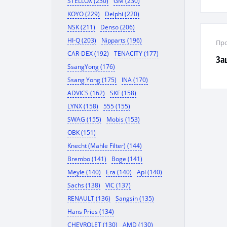
STELLOX (230)
GM (230)
KOYO (229)
Delphi (220)
NSK (211)
Denso (206)
HI-Q (203)
Nipparts (196)
Про
CAR-DEX (192)
TENACITY (177)
За
SsangYong (176)
Ssang Yong (175)
INA (170)
ADVICS (162)
SKF (158)
LYNX (158)
555 (155)
SWAG (155)
Mobis (153)
OBK (151)
Knecht (Mahle Filter) (144)
Brembo (141)
Boge (141)
Meyle (140)
Era (140)
Api (140)
Sachs (138)
VIC (137)
RENAULT (136)
Sangsin (135)
Hans Pries (134)
CHEVROLET (130)
AMD (130)