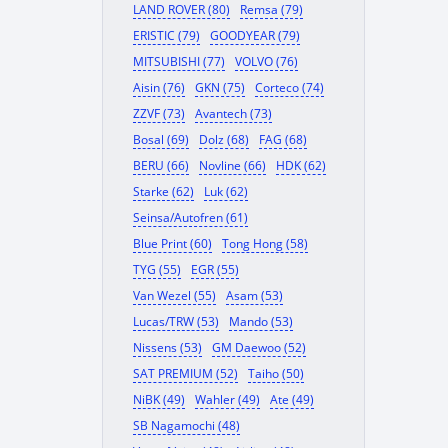
LAND ROVER (80)
Remsa (79)
ERISTIC (79)
GOODYEAR (79)
MITSUBISHI (77)
VOLVO (76)
Aisin (76)
GKN (75)
Corteco (74)
ZZVF (73)
Avantech (73)
Bosal (69)
Dolz (68)
FAG (68)
BERU (66)
Novline (66)
HDK (62)
Starke (62)
Luk (62)
Seinsa/Autofren (61)
Blue Print (60)
Tong Hong (58)
TYG (55)
EGR (55)
Van Wezel (55)
Asam (53)
Lucas/TRW (53)
Mando (53)
Nissens (53)
GM Daewoo (52)
SAT PREMIUM (52)
Taiho (50)
NiBK (49)
Wahler (49)
Ate (49)
SB Nagamochi (48)