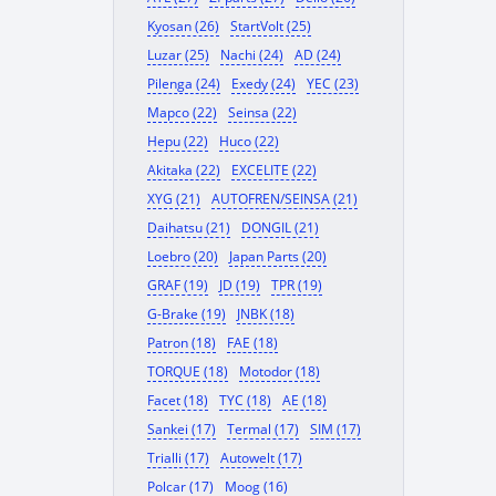
Kyosan (26)
StartVolt (25)
Luzar (25)
Nachi (24)
AD (24)
Pilenga (24)
Exedy (24)
YEC (23)
Mapco (22)
Seinsa (22)
Hepu (22)
Huco (22)
Akitaka (22)
EXCELITE (22)
XYG (21)
AUTOFREN/SEINSA (21)
Daihatsu (21)
DONGIL (21)
Loebro (20)
Japan Parts (20)
GRAF (19)
JD (19)
TPR (19)
G-Brake (19)
JNBK (18)
Patron (18)
FAE (18)
TORQUE (18)
Motodor (18)
Facet (18)
TYC (18)
AE (18)
Sankei (17)
Termal (17)
SIM (17)
Trialli (17)
Autowelt (17)
Polcar (17)
Moog (16)