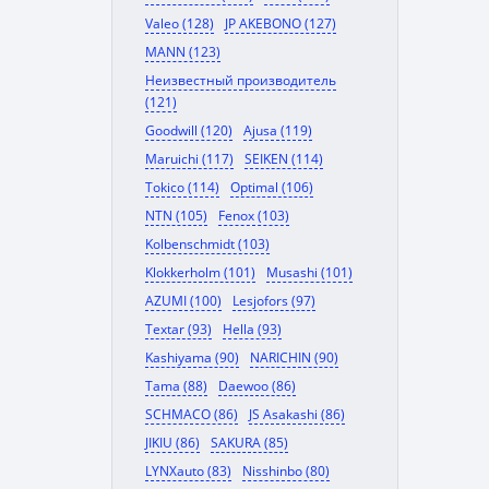
Valeo (128)
JP AKEBONO (127)
MANN (123)
Неизвестный производитель
(121)
Goodwill (120)
Ajusa (119)
Maruichi (117)
SEIKEN (114)
Tokico (114)
Optimal (106)
NTN (105)
Fenox (103)
Kolbenschmidt (103)
Klokkerholm (101)
Musashi (101)
AZUMI (100)
Lesjofors (97)
Textar (93)
Hella (93)
Kashiyama (90)
NARICHIN (90)
Tama (88)
Daewoo (86)
SCHMACO (86)
JS Asakashi (86)
JIKIU (86)
SAKURA (85)
LYNXauto (83)
Nisshinbo (80)