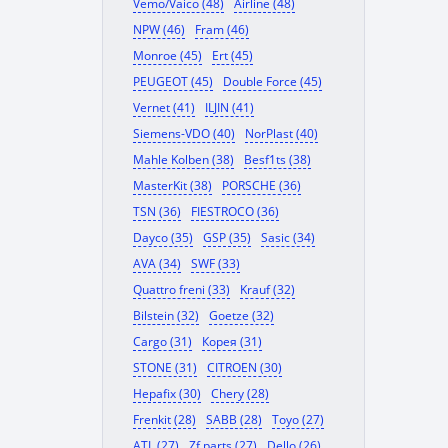
Vemo/Vaico (48)
Airline (48)
NPW (46)
Fram (46)
Monroe (45)
Ert (45)
PEUGEOT (45)
Double Force (45)
Vernet (41)
ILJIN (41)
Siemens-VDO (40)
NorPlast (40)
Mahle Kolben (38)
Besf1ts (38)
MasterKit (38)
PORSCHE (36)
TSN (36)
FIESTROCO (36)
Dayco (35)
GSP (35)
Sasic (34)
AVA (34)
SWF (33)
Quattro freni (33)
Krauf (32)
Bilstein (32)
Goetze (32)
Cargo (31)
Корея (31)
STONE (31)
CITROEN (30)
Hepafix (30)
Chery (28)
Frenkit (28)
SABB (28)
Toyo (27)
ATL (27)
Zf parts (27)
Dello (26)