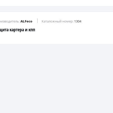
изводитель:
ALFeco
Каталожный номер:
1304
щита картера и кпп