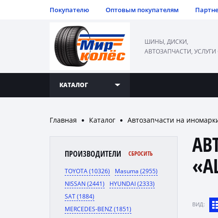
Покупателю
Оптовым покупателям
Партн
ШИНЫ, ДИСКИ,
АВТОЗАПЧАСТИ, УСЛУГИ
КАТАЛОГ
Главная
Каталог
Автозапчасти на иномарк
●
●
АВ
ПРОИЗВОДИТЕЛИ
СБРОСИТЬ
«A
TOYOTA (10326)
Masuma (2955)
NISSAN (2441)
HYUNDAI (2333)
SAT (1884)
ВИД:
MERCEDES-BENZ (1851)