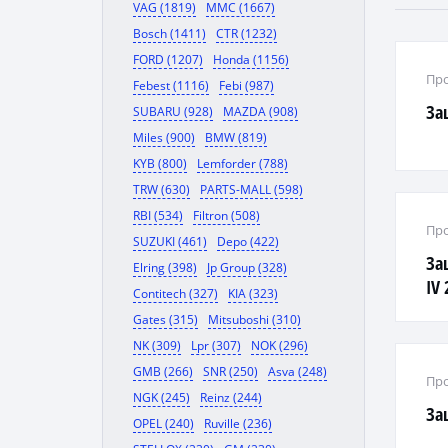
VAG (1819)
MMC (1667)
Bosch (1411)
CTR (1232)
FORD (1207)
Honda (1156)
Про
Febest (1116)
Febi (987)
За
SUBARU (928)
MAZDA (908)
Miles (900)
BMW (819)
KYB (800)
Lemforder (788)
TRW (630)
PARTS-MALL (598)
RBI (534)
Filtron (508)
Про
SUZUKI (461)
Depo (422)
За
Elring (398)
Jp Group (328)
IV 
Contitech (327)
KIA (323)
Gates (315)
Mitsuboshi (310)
NK (309)
Lpr (307)
NOK (296)
GMB (266)
SNR (250)
Asva (248)
Про
NGK (245)
Reinz (244)
За
OPEL (240)
Ruville (236)