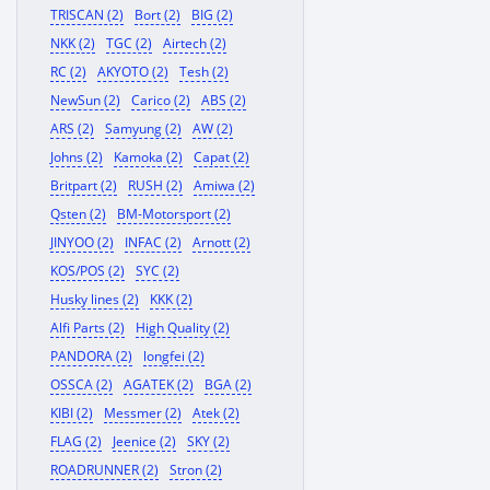
TRISCAN (2)
Bort (2)
BIG (2)
NKK (2)
TGC (2)
Airtech (2)
RC (2)
AKYOTO (2)
Tesh (2)
NewSun (2)
Carico (2)
ABS (2)
ARS (2)
Samyung (2)
AW (2)
Johns (2)
Kamoka (2)
Capat (2)
Britpart (2)
RUSH (2)
Amiwa (2)
Qsten (2)
BM-Motorsport (2)
JINYOO (2)
INFAC (2)
Arnott (2)
KOS/POS (2)
SYC (2)
Husky lines (2)
KKK (2)
Alfi Parts (2)
High Quality (2)
PANDORA (2)
longfei (2)
OSSCA (2)
AGATEK (2)
BGA (2)
KIBI (2)
Messmer (2)
Atek (2)
FLAG (2)
Jeenice (2)
SKY (2)
ROADRUNNER (2)
Stron (2)