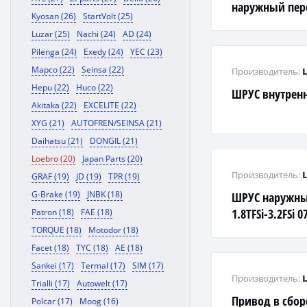
наружный пер
Kyosan (26)
StartVolt (25)
(E53)
Luzar (25)
Nachi (24)
AD (24)
Pilenga (24)
Exedy (24)
YEC (23)
Mapco (22)
Seinsa (22)
Производитель:
Hepu (22)
Huco (22)
ШРУС внутрен
Akitaka (22)
EXCELITE (22)
XYG (21)
AUTOFREN/SEINSA (21)
Daihatsu (21)
DONGIL (21)
Loebro (20)
Japan Parts (20)
Производитель:
GRAF (19)
JD (19)
TPR (19)
G-Brake (19)
JNBK (18)
ШРУС наружный
1.8TFSi-3.2FSi
Patron (18)
FAE (18)
TORQUE (18)
Motodor (18)
Facet (18)
TYC (18)
AE (18)
Sankei (17)
Termal (17)
SIM (17)
Производитель:
Trialli (17)
Autowelt (17)
Привод в сбо
Polcar (17)
Moog (16)