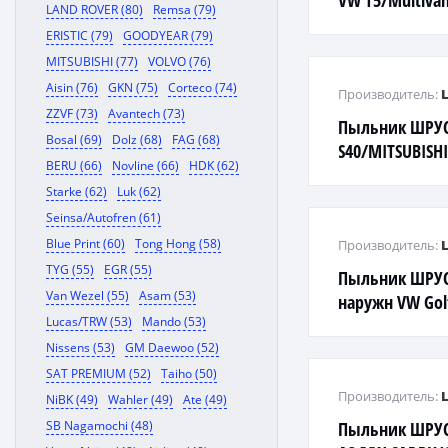
VW T5/Multivan
LAND ROVER (80)
Remsa (79)
ERISTIC (79)
GOODYEAR (79)
MITSUBISHI (77)
VOLVO (76)
Aisin (76)
GKN (75)
Corteco (74)
Производитель:
ZZVF (73)
Avantech (73)
Пыльник ШРУС
Bosal (69)
Dolz (68)
FAG (68)
S40/MITSUBISHI
BERU (66)
Novline (66)
HDK (62)
99>03 нар.
Starke (62)
Luk (62)
Seinsa/Autofren (61)
Blue Print (60)
Tong Hong (58)
Производитель:
TYG (55)
EGR (55)
Пыльник ШРУС
Van Wezel (55)
Asam (53)
наружн VW Golf
Lucas/TRW (53)
Mando (53)
170ps 05- Out
Nissens (53)
GM Daewoo (52)
SAT PREMIUM (52)
Taiho (50)
Производитель:
NiBK (49)
Wahler (49)
Ate (49)
SB Nagamochi (48)
Пыльник ШРУСа