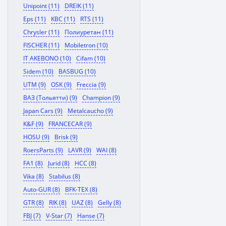
Unipoint (11)
DREIK (11)
Eps (11)
KBC (11)
RTS (11)
Chrysler (11)
Полиуретан (11)
FISCHER (11)
Mobiletron (10)
IT AKEBONO (10)
Cifam (10)
Sidem (10)
BASBUG (10)
UTM (9)
OSK (9)
Freccia (9)
ВАЗ (Тольятти) (9)
Champion (9)
Japan Cars (9)
Metalcaucho (9)
K&F (9)
FRANCECAR (9)
HOSU (9)
Brisk (9)
RoersParts (9)
LAVR (9)
WAI (8)
FA1 (8)
Jurid (8)
HCC (8)
Vika (8)
Stabilus (8)
Auto-GUR (8)
BFK-TEX (8)
GTR (8)
RIK (8)
UAZ (8)
Gelly (8)
FBJ (7)
V-Star (7)
Hanse (7)