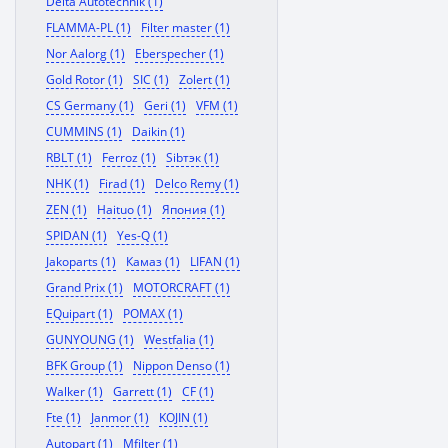
Delta Autotechnik (1)
FLAMMA-PL (1)
Filter master (1)
Nor Aalorg (1)
Eberspecher (1)
Gold Rotor (1)
SIC (1)
Zolert (1)
CS Germany (1)
Geri (1)
VFM (1)
CUMMINS (1)
Daikin (1)
RBLT (1)
Ferroz (1)
Sibтэк (1)
NHK (1)
Firad (1)
Delco Remy (1)
ZEN (1)
Haituo (1)
Япония (1)
SPIDAN (1)
Yes-Q (1)
Jakoparts (1)
Камаз (1)
LIFAN (1)
Grand Prix (1)
MOTORCRAFT (1)
EQuipart (1)
POMAX (1)
GUNYOUNG (1)
Westfalia (1)
BFK Group (1)
Nippon Denso (1)
Walker (1)
Garrett (1)
CF (1)
Fte (1)
Janmor (1)
KOJIN (1)
Autopart (1)
Mfilter (1)