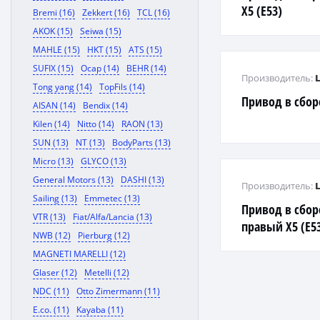
X5 (E53)
Bremi (16)
Zekkert (16)
TCL (16)
AKOK (15)
Seiwa (15)
MAHLE (15)
HKT (15)
ATS (15)
SUFIX (15)
Ocap (14)
BEHR (14)
Производитель:
Tong yang (14)
TopFils (14)
Привод в сбор
AISAN (14)
Bendix (14)
Kilen (14)
Nitto (14)
RAON (13)
SUN (13)
NT (13)
BodyParts (13)
Micro (13)
GLYCO (13)
General Motors (13)
DASHI (13)
Производитель:
Sailing (13)
Emmetec (13)
Привод в сбор
VTR (13)
Fiat/Alfa/Lancia (13)
правый X5 (E5
NWB (12)
Pierburg (12)
MAGNETI MARELLI (12)
Glaser (12)
Metelli (12)
NDC (11)
Otto Zimermann (11)
E.co. (11)
Kayaba (11)