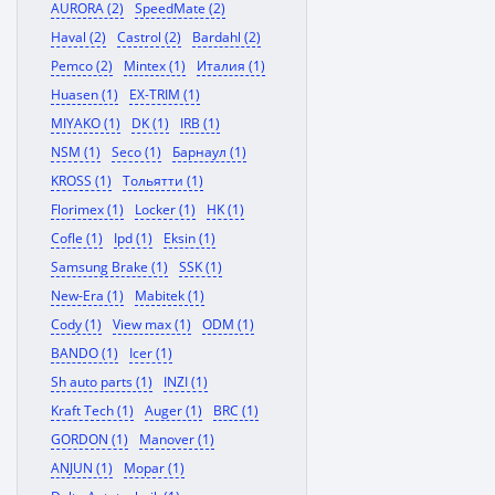
AURORA (2)
SpeedMate (2)
Haval (2)
Castrol (2)
Bardahl (2)
Pemco (2)
Mintex (1)
Италия (1)
Huasen (1)
EX-TRIM (1)
MIYAKO (1)
DK (1)
IRB (1)
NSM (1)
Seco (1)
Барнаул (1)
KROSS (1)
Тольятти (1)
Florimex (1)
Locker (1)
HK (1)
Cofle (1)
Ipd (1)
Eksin (1)
Samsung Brake (1)
SSK (1)
New-Era (1)
Mabitek (1)
Cody (1)
View max (1)
ODM (1)
BANDO (1)
Icer (1)
Sh auto parts (1)
INZI (1)
Kraft Tech (1)
Auger (1)
BRC (1)
GORDON (1)
Manover (1)
ANJUN (1)
Mopar (1)