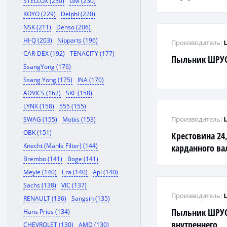
STELLOX (230)
GM (230)
KOYO (229)
Delphi (220)
NSK (211)
Denso (206)
HI-Q (203)
Nipparts (196)
Производитель:
CAR-DEX (192)
TENACITY (177)
Пыльник ШРУС
SsangYong (176)
Ssang Yong (175)
INA (170)
ADVICS (162)
SKF (158)
LYNX (158)
555 (155)
Производитель:
SWAG (155)
Mobis (153)
OBK (151)
Крестовина 24,
Knecht (Mahle Filter) (144)
карданного ва
MB208/310/41
Brembo (141)
Boge (141)
Meyle (140)
Era (140)
Api (140)
Sachs (138)
VIC (137)
Производитель:
RENAULT (136)
Sangsin (135)
Пыльник ШРУС
Hans Pries (134)
внутреннего
CHEVROLET (130)
AMD (130)