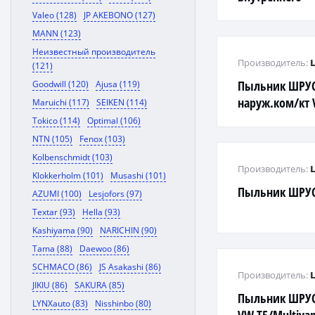
Valeo (128)
JP AKEBONO (127)
MANN (123)
Неизвестный производитель
Производитель:
(121)
Пыльник ШРУС
Goodwill (120)
Ajusa (119)
наруж.ком/кт V
Maruichi (117)
SEIKEN (114)
2,5TDI/3,2L 03-
Tokico (114)
Optimal (106)
NTN (105)
Fenox (103)
Kolbenschmidt (103)
Производитель:
Klokkerholm (101)
Musashi (101)
Пыльник ШРУ
AZUMI (100)
Lesjofors (97)
Textar (93)
Hella (93)
Kashiyama (90)
NARICHIN (90)
Tama (88)
Daewoo (86)
SCHMACO (86)
JS Asakashi (86)
Производитель:
JIKIU (86)
SAKURA (85)
Пыльник ШРУСа
LYNXauto (83)
Nisshinbo (80)