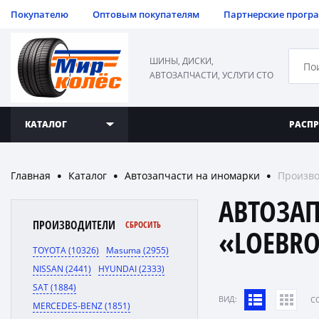
Покупателю
Оптовым покупателям
Партнерские прогр
ШИНЫ, ДИСКИ,
АВТОЗАПЧАСТИ, УСЛУГИ СТО
КАТАЛОГ
РАСП
Главная
Каталог
Автозапчасти на иномарки
Произво
●
●
●
АВТОЗА
ПРОИЗВОДИТЕЛИ
СБРОСИТЬ
«LOEBR
TOYOTA (10326)
Masuma (2955)
NISSAN (2441)
HYUNDAI (2333)
SAT (1884)
ВИД:
C
MERCEDES-BENZ (1851)