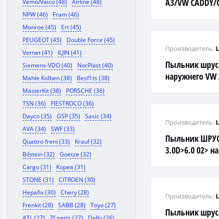
A3/VW CADDY/
Vemo/Vaico (48)
Airline (48)
1.4>2.0 03> нар
NPW (46)
Fram (46)
Monroe (45)
Ert (45)
PEUGEOT (45)
Double Force (45)
Производитель:
Vernet (41)
ILJIN (41)
Пыльник шруса
Siemens-VDO (40)
NorPlast (40)
наружнего VW 
Mahle Kolben (38)
Besf1ts (38)
MasterKit (38)
PORSCHE (36)
TSN (36)
FIESTROCO (36)
Dayco (35)
GSP (35)
Sasic (34)
Производитель:
AVA (34)
SWF (33)
Пыльник ШРУС
Quattro freni (33)
Krauf (32)
3.0D>6.0 02> на
Bilstein (32)
Goetze (32)
Cargo (31)
Корея (31)
STONE (31)
CITROEN (30)
Hepafix (30)
Chery (28)
Производитель:
Frenkit (28)
SABB (28)
Toyo (27)
Пыльник шруса
ATL (27)
Zf parts (27)
Dello (26)