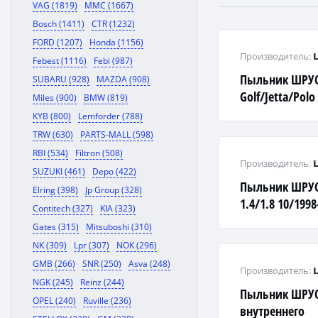
VAG (1819)
MMC (1667)
Bosch (1411)
CTR (1232)
FORD (1207)
Honda (1156)
Производитель:
Febest (1116)
Febi (987)
Пыльник ШРУС
SUBARU (928)
MAZDA (908)
Golf/Jetta/Polo 
Miles (900)
BMW (819)
KYB (800)
Lemforder (788)
TRW (630)
PARTS-MALL (598)
RBI (534)
Filtron (508)
Производитель:
SUZUKI (461)
Depo (422)
Пыльник ШРУС
Elring (398)
Jp Group (328)
1.4/1.8 10/1998
Contitech (327)
KIA (323)
Gates (315)
Mitsuboshi (310)
NK (309)
Lpr (307)
NOK (296)
GMB (266)
SNR (250)
Asva (248)
Производитель:
NGK (245)
Reinz (244)
Пыльник ШРУС
OPEL (240)
Ruville (236)
внутреннего