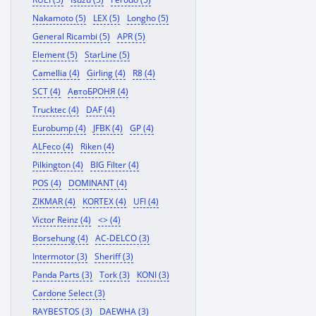
Nakamoto (5)
LEX (5)
Longho (5)
General Ricambi (5)
APR (5)
Element (5)
StarLine (5)
Camellia (4)
Girling (4)
R8 (4)
SCT (4)
АвтоБРОНЯ (4)
Trucktec (4)
DAF (4)
Eurobump (4)
JFBK (4)
GP (4)
ALFeco (4)
Riken (4)
Pilkington (4)
BIG Filter (4)
POS (4)
DOMINANT (4)
ZIKMAR (4)
KORTEX (4)
UFI (4)
Victor Reinz (4)
<> (4)
Borsehung (4)
AC-DELCO (3)
Intermotor (3)
Sheriff (3)
Panda Parts (3)
Tork (3)
KONI (3)
Cardone Select (3)
RAYBESTOS (3)
DAEWHA (3)