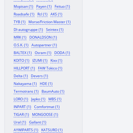
Mopisan (1)
Payen (1)
Feituo (1)
Roadsafe (1)
Rcl (1)
AKS (1)
TYB (1)
Morse/Friction Master (1)
Dl-autogruppe (1)
Seintex (1)
MRK (1)
DONALDSON (1)
O.S.K. (1)
Autopartner (1)
BALTEX (1)
Osram (1)
DODA (1)
KOITO (1)
IZUMI (1)
Kixx (1)
HILLPORT (1)
FAW Tokico (1)
Delta (1)
Devers (1)
Nakayama (1)
HDE (1)
Termotrans (1)
BaumAuto (1)
LORO (1)
Japko (1)
MBS (1)
INPART (1)
Comfortmat (1)
TIGAR (1)
MONGOOSE (1)
Ural (1)
Gallant (1)
AYWIPARTS (1)
KATSURO (1)