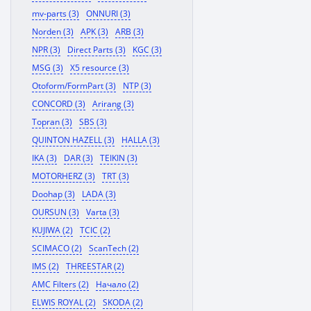
mv-parts (3)
ONNURI (3)
Norden (3)
APK (3)
ARB (3)
NPR (3)
Direct Parts (3)
KGC (3)
MSG (3)
X5 resource (3)
Otoform/FormPart (3)
NTP (3)
CONCORD (3)
Arirang (3)
Topran (3)
SBS (3)
QUINTON HAZELL (3)
HALLA (3)
IKA (3)
DAR (3)
TEIKIN (3)
MOTORHERZ (3)
TRT (3)
Doohap (3)
LADA (3)
OURSUN (3)
Varta (3)
KUJIWA (2)
TCIC (2)
SCIMACO (2)
ScanTech (2)
IMS (2)
THREESTAR (2)
AMC Filters (2)
Начало (2)
ELWIS ROYAL (2)
SKODA (2)