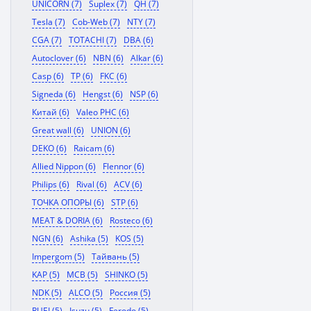
UNICORN (7)
Suplex (7)
QH (7)
Tesla (7)
Cob-Web (7)
NTY (7)
CGA (7)
TOTACHI (7)
DBA (6)
Autoclover (6)
NBN (6)
Alkar (6)
Casp (6)
TP (6)
FKC (6)
Signeda (6)
Hengst (6)
NSP (6)
Китай (6)
Valeo PHC (6)
Great wall (6)
UNION (6)
DEKO (6)
Raicam (6)
Allied Nippon (6)
Flennor (6)
Philips (6)
Rival (6)
ACV (6)
ТОЧКА ОПОРЫ (6)
STP (6)
MEAT & DORIA (6)
Rosteco (6)
NGN (6)
Ashika (5)
KOS (5)
Impergom (5)
Тайвань (5)
KAP (5)
MCB (5)
SHINKO (5)
NDK (5)
ALCO (5)
Россия (5)
RUEI (5)
Isuzu (5)
Ferodo (5)