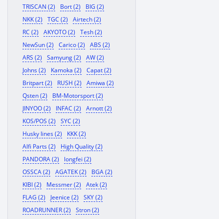
TRISCAN (2)
Bort (2)
BIG (2)
NKK (2)
TGC (2)
Airtech (2)
RC (2)
AKYOTO (2)
Tesh (2)
NewSun (2)
Carico (2)
ABS (2)
ARS (2)
Samyung (2)
AW (2)
Johns (2)
Kamoka (2)
Capat (2)
Britpart (2)
RUSH (2)
Amiwa (2)
Qsten (2)
BM-Motorsport (2)
JINYOO (2)
INFAC (2)
Arnott (2)
KOS/POS (2)
SYC (2)
Husky lines (2)
KKK (2)
Alfi Parts (2)
High Quality (2)
PANDORA (2)
longfei (2)
OSSCA (2)
AGATEK (2)
BGA (2)
KIBI (2)
Messmer (2)
Atek (2)
FLAG (2)
Jeenice (2)
SKY (2)
ROADRUNNER (2)
Stron (2)