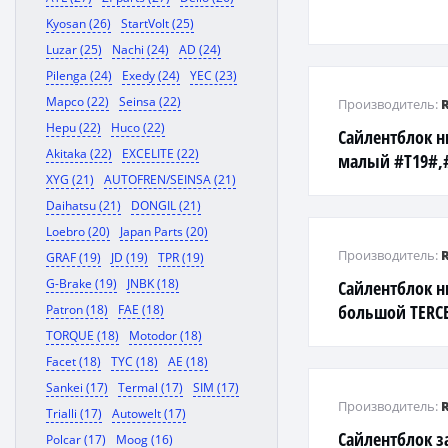
Kyosan (26)
StartVolt (25)
Luzar (25)
Nachi (24)
AD (24)
Pilenga (24)
Exedy (24)
YEC (23)
Mapco (22)
Seinsa (22)
Производитель:
Hepu (22)
Huco (22)
Сайлентблок н
Akitaka (22)
EXCELITE (22)
малый #T19#,#
XYG (21)
AUTOFREN/SEINSA (21)
(RU-023)
Daihatsu (21)
DONGIL (21)
Loebro (20)
Japan Parts (20)
Производитель:
GRAF (19)
JD (19)
TPR (19)
G-Brake (19)
JNBK (18)
Сайлентблок н
большой TERCEL
Patron (18)
FAE (18)
rear
TORQUE (18)
Motodor (18)
Facet (18)
TYC (18)
AE (18)
Sankei (17)
Termal (17)
SIM (17)
Производитель:
Trialli (17)
Autowelt (17)
Сайлентблок з
Polcar (17)
Moog (16)