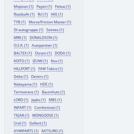
Mopisan (1)
Payen (1)
Feituo (1)
Roadsafe (1)
Rcl (1)
AKS (1)
TYB (1)
Morse/Friction Master (1)
Dl-autogruppe (1)
Seintex (1)
MRK (1)
DONALDSON (1)
O.S.K. (1)
Autopartner (1)
BALTEX (1)
Osram (1)
DODA (1)
KOITO (1)
IZUMI (1)
Kixx (1)
HILLPORT (1)
FAW Tokico (1)
Delta (1)
Devers (1)
Nakayama (1)
HDE (1)
Termotrans (1)
BaumAuto (1)
LORO (1)
Japko (1)
MBS (1)
INPART (1)
Comfortmat (1)
TIGAR (1)
MONGOOSE (1)
Ural (1)
Gallant (1)
AYWIPARTS (1)
KATSURO (1)