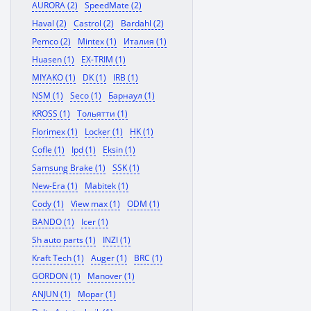
AURORA (2)
SpeedMate (2)
Haval (2)
Castrol (2)
Bardahl (2)
Pemco (2)
Mintex (1)
Италия (1)
Huasen (1)
EX-TRIM (1)
MIYAKO (1)
DK (1)
IRB (1)
NSM (1)
Seco (1)
Барнаул (1)
KROSS (1)
Тольятти (1)
Florimex (1)
Locker (1)
HK (1)
Cofle (1)
Ipd (1)
Eksin (1)
Samsung Brake (1)
SSK (1)
New-Era (1)
Mabitek (1)
Cody (1)
View max (1)
ODM (1)
BANDO (1)
Icer (1)
Sh auto parts (1)
INZI (1)
Kraft Tech (1)
Auger (1)
BRC (1)
GORDON (1)
Manover (1)
ANJUN (1)
Mopar (1)