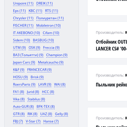
Unipoint (11)
DREIK (11)
Eps (11)
KBC (11)
RTS (11)
Chrysler (11)
Полиуретан (11)
FISCHER (11)
Mobiletron (10)
Производитель:
IT AKEBONO (10)
Cifam (10)
Sidem (10)
BASBUG (10)
Отбойник OUT
UTM (9)
OSK (9)
Freccia (9)
LANCER CS# '00-
ВАЗ (Тольятти) (9)
Champion (9)
Japan Cars (9)
Metalcaucho (9)
K&F (9)
FRANCECAR (9)
Производитель:
HOSU (9)
Brisk (9)
Пыльник рейки
RoersParts (9)
LAVR (9)
WAI (8)
FA1 (8)
Jurid (8)
HCC (8)
Vika (8)
Stabilus (8)
Auto-GUR (8)
BFK-TEX (8)
GTR (8)
RIK (8)
UAZ (8)
Gelly (8)
Производитель:
FBJ (7)
V-Star (7)
Hanse (7)