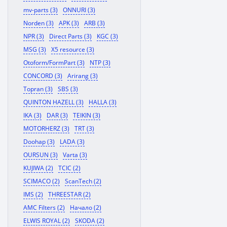
mv-parts (3)
ONNURI (3)
Norden (3)
APK (3)
ARB (3)
NPR (3)
Direct Parts (3)
KGC (3)
MSG (3)
X5 resource (3)
Otoform/FormPart (3)
NTP (3)
CONCORD (3)
Arirang (3)
Topran (3)
SBS (3)
QUINTON HAZELL (3)
HALLA (3)
IKA (3)
DAR (3)
TEIKIN (3)
MOTORHERZ (3)
TRT (3)
Doohap (3)
LADA (3)
OURSUN (3)
Varta (3)
KUJIWA (2)
TCIC (2)
SCIMACO (2)
ScanTech (2)
IMS (2)
THREESTAR (2)
AMC Filters (2)
Начало (2)
ELWIS ROYAL (2)
SKODA (2)