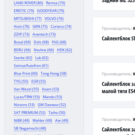
задний MZ 323
LAND ROVER (80)
Remsa (79)
ERISTIC (79)
GOODYEAR (79)
MITSUBISHI (77)
VOLVO (76)
Aisin (76)
GKN (75)
Corteco (74)
Производитель:
ZZVF (73)
Avantech (73)
Сайлентблок ST
Bosal (69)
Dolz (68)
FAG (68)
BERU (66)
Novline (66)
HDK (62)
Starke (62)
Luk (62)
Seinsa/Autofren (61)
Blue Print (60)
Tong Hong (58)
Производитель:
TYG (55)
EGR (55)
Сайлентблок з
Van Wezel (55)
Asam (53)
малой тяги E54
Lucas/TRW (53)
Mando (53)
Nissens (53)
GM Daewoo (52)
SAT PREMIUM (52)
Taiho (50)
Производитель:
NiBK (49)
Wahler (49)
Ate (49)
SB Nagamochi (48)
Сайлентблок з