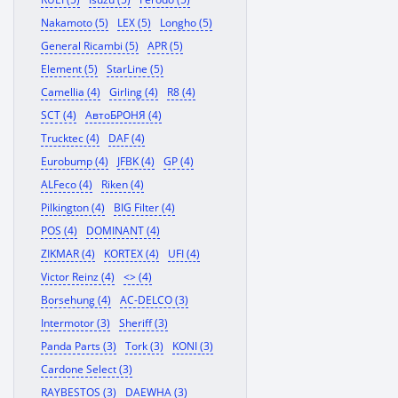
Nakamoto (5)
LEX (5)
Longho (5)
General Ricambi (5)
APR (5)
Element (5)
StarLine (5)
Camellia (4)
Girling (4)
R8 (4)
SCT (4)
АвтоБРОНЯ (4)
Trucktec (4)
DAF (4)
Eurobump (4)
JFBK (4)
GP (4)
ALFeco (4)
Riken (4)
Pilkington (4)
BIG Filter (4)
POS (4)
DOMINANT (4)
ZIKMAR (4)
KORTEX (4)
UFI (4)
Victor Reinz (4)
<> (4)
Borsehung (4)
AC-DELCO (3)
Intermotor (3)
Sheriff (3)
Panda Parts (3)
Tork (3)
KONI (3)
Cardone Select (3)
RAYBESTOS (3)
DAEWHA (3)