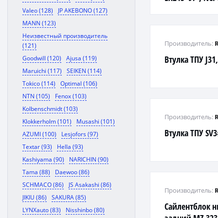
'95, EP85 '90-'9
Valeo (128)
JP AKEBONO (127)
MANN (123)
Неизвестный производитель
Производитель:
(121)
Втулка ТПУ J31,
Goodwill (120)
Ajusa (119)
Maruichi (117)
SEIKEN (114)
Tokico (114)
Optimal (106)
NTN (105)
Fenox (103)
Kolbenschmidt (103)
Производитель:
Klokkerholm (101)
Musashi (101)
Втулка ТПУ SV3
AZUMI (100)
Lesjofors (97)
Textar (93)
Hella (93)
Kashiyama (90)
NARICHIN (90)
Tama (88)
Daewoo (86)
SCHMACO (86)
JS Asakashi (86)
Производитель:
JIKIU (86)
SAKURA (85)
Сайлентблок н
LYNXauto (83)
Nisshinbo (80)