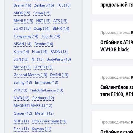
продольной тя
Bremi (16)
Zekkert (16)
TCL (16)
(AT211 - задне
AKOK (15)
Seiwa (15)
MAHLE (15)
HKT (15)
ATS (15)
SUFIX (15)
Ocap (14)
BEHR (14)
Производитель:
Tong yang (14)
TopFils (14)
Отбойник AT190
AISAN (14)
Bendix (14)
VCV10 R black
Kilen (14)
Nitto (14)
RAON (13)
SUN (13)
NT (13)
BodyParts (13)
Micro (13)
GLYCO (13)
General Motors (13)
DASHI (13)
Производитель:
Sailing (13)
Emmetec (13)
Сайлентблок з
VTR (13)
Fiat/Alfa/Lancia (13)
тяги EE100, AE
NWB (12)
Pierburg (12)
MAGNETI MARELLI (12)
Glaser (12)
Metelli (12)
NDC (11)
Otto Zimermann (11)
Производитель:
E.co. (11)
Kayaba (11)
Отбойник стойк