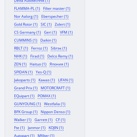
Delta Autotechnik (1)
FLAMMA-PL (1)
Filter master (1)
Nor Aalorg (1)
Eberspecher (1)
Gold Rotor (1)
SIC (1)
Zolert (1)
CS Germany (1)
Geri (1)
VFM (1)
CUMMINS (1)
Daikin (1)
RBLT (1)
Ferroz (1)
Sibтэк (1)
NHK (1)
Firad (1)
Delco Remy (1)
ZEN (1)
Haituo (1)
Япония (1)
SPIDAN (1)
Yes-Q (1)
Jakoparts (1)
Камаз (1)
LIFAN (1)
Grand Prix (1)
MOTORCRAFT (1)
EQuipart (1)
POMAX (1)
GUNYOUNG (1)
Westfalia (1)
BFK Group (1)
Nippon Denso (1)
Walker (1)
Garrett (1)
CF (1)
Fte (1)
Janmor (1)
KOJIN (1)
Autopart (1)
Mfilter (1)