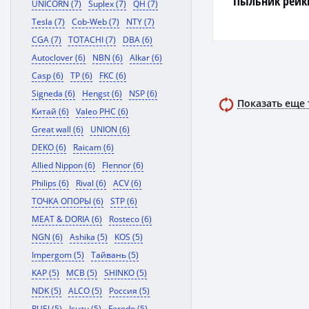
Пыльник рейк
UNICORN (7)
Suplex (7)
QH (7)
Tesla (7)
Cob-Web (7)
NTY (7)
CGA (7)
TOTACHI (7)
DBA (6)
Autoclover (6)
NBN (6)
Alkar (6)
Casp (6)
TP (6)
FKC (6)
Signeda (6)
Hengst (6)
NSP (6)
Показать еще
Китай (6)
Valeo PHC (6)
Great wall (6)
UNION (6)
DEKO (6)
Raicam (6)
Allied Nippon (6)
Flennor (6)
Philips (6)
Rival (6)
ACV (6)
ТОЧКА ОПОРЫ (6)
STP (6)
MEAT & DORIA (6)
Rosteco (6)
NGN (6)
Ashika (5)
KOS (5)
Impergom (5)
Тайвань (5)
KAP (5)
MCB (5)
SHINKO (5)
NDK (5)
ALCO (5)
Россия (5)
RUEI (5)
Isuzu (5)
Ferodo (5)