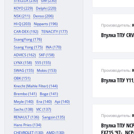
STELLOX (230)
GM (230)
KOYO (229)
Delphi (220)
NSK (211)
Denso (206)
HI-Q (203)
Nipparts (196)
Производитель:
CAR-DEX (192)
TENACITY (177)
Втулка ТПУ CRV
SsangYong (176)
Ssang Yong (175)
INA (170)
ADVICS (162)
SKF (158)
LYNX (158)
555 (155)
Производитель:
SWAG (155)
Mobis (153)
OBK (151)
Втулка ТПУ Y11,
Knecht (Mahle Filter) (144)
Brembo (141)
Boge (141)
Meyle (140)
Era (140)
Api (140)
Sachs (138)
VIC (137)
Производитель:
RENAULT (136)
Sangsin (135)
Втулка ТПУ NCP
Hans Pries (134)
EXZ15 '97-, NCP6
CHEVROLET (130)
AMD (130)