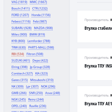
VAG (1819)
MMC (1667)
Bosch (1411)
CTR (1232)
FORD (1207)
Honda (1156)
Производитель:
Febest (1116)
Febi (987)
Втулка стабил
SUBARU (928)
MAZDA (908)
Miles (900)
BMW (819)
KYB (800)
Lemforder (788)
TRW (630)
PARTS-MALL (598)
RBI (534)
Filtron (508)
Производитель:
SUZUKI (461)
Depo (422)
Втулка ТПУ INS
Elring (398)
Jp Group (328)
Contitech (327)
KIA (323)
Gates (315)
Mitsuboshi (310)
NK (309)
Lpr (307)
NOK (296)
GMB (266)
SNR (250)
Asva (248)
Производитель:
NGK (245)
Reinz (244)
Втулка ТПУ AE1
OPEL (240)
Ruville (236)