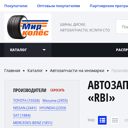
Покупателю
Оптовым покупателям
Партнерские прогр
ШИНЫ, ДИСКИ,
АВТОЗАПЧАСТИ, УСЛУГИ СТО
КАТАЛОГ
РАСП
Главная
Каталог
Автозапчасти на иномарки
Произво
●
●
●
АВТОЗА
ПРОИЗВОДИТЕЛИ
СБРОСИТЬ
«RBI»
TOYOTA (10326)
Masuma (2955)
NISSAN (2441)
HYUNDAI (2333)
SAT (1884)
ВИД:
C
MERCEDES-BENZ (1851)