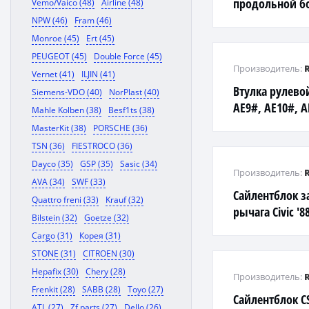
продольной б
Vemo/Vaico (48)
Airline (48)
NPW (46)
Fram (46)
Monroe (45)
Ert (45)
PEUGEOT (45)
Double Force (45)
Производитель:
Vernet (41)
ILJIN (41)
Втулка рулево
Siemens-VDO (40)
NorPlast (40)
AE9#, AE10#, 
Mahle Kolben (38)
Besf1ts (38)
MasterKit (38)
PORSCHE (36)
TSN (36)
FIESTROCO (36)
Dayco (35)
GSP (35)
Sasic (34)
Производитель:
AVA (34)
SWF (33)
Сайлентблок з
Quattro freni (33)
Krauf (32)
рычага Civic '
Bilstein (32)
Goetze (32)
Cargo (31)
Корея (31)
STONE (31)
CITROEN (30)
Hepafix (30)
Chery (28)
Производитель:
Frenkit (28)
SABB (28)
Toyo (27)
Сайлентблок CS
ATL (27)
Zf parts (27)
Dello (26)