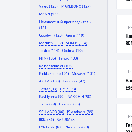
ле
Valeo (128)
JP AKEBONO (127)
MANN (123)
Неизвестный производитель
Про
(121)
На
Goodwill (120)
Ajusa (119)
REN
Maruichi (117)
SEIKEN (114)
пр
Tokico (114)
Optimal (106)
NTN (105)
Fenox (103)
Kolbenschmidt (103)
Про
Klokkerholm (101)
Musashi (101)
На
AZUMI (100)
Lesjofors (97)
E36
Textar (93)
Hella (93)
Kashiyama (90)
NARICHIN (90)
Tama (88)
Daewoo (86)
SCHMACO (86)
JS Asakashi (86)
Про
JIKIU (86)
SAKURA (85)
Тя
LYNXauto (83)
Nisshinbo (80)