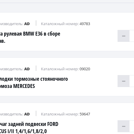
изводитель:
AD
Каталожный номер:
49783
га рулевая BMW Е36 в сборе
ав.
изводитель:
AD
Каталожный номер:
09020
лодки тормозные стояночного
рмоза MERCEDES
11/W221/R230
изводитель:
AD
Каталожный номер:
59647
чаг задней подвески FORD
US I/II 1,4/1,6/1,8/2,0