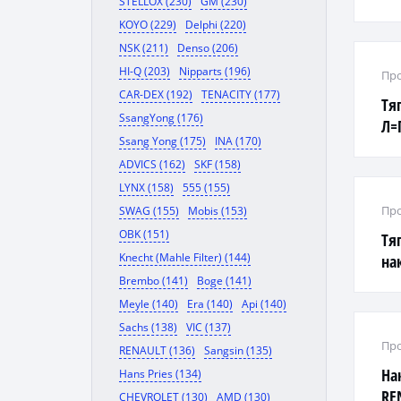
STELLOX (230)
GM (230)
по
KOYO (229)
Delphi (220)
NSK (211)
Denso (206)
HI-Q (203)
Nipparts (196)
Про
CAR-DEX (192)
TENACITY (177)
Тя
SsangYong (176)
Л=
Ssang Yong (175)
INA (170)
ADVICS (162)
SKF (158)
LYNX (158)
555 (155)
Про
SWAG (155)
Mobis (153)
OBK (151)
Тя
Knecht (Mahle Filter) (144)
на
Brembo (141)
Boge (141)
Meyle (140)
Era (140)
Api (140)
Sachs (138)
VIC (137)
Про
RENAULT (136)
Sangsin (135)
На
Hans Pries (134)
REN
CHEVROLET (130)
AMD (130)