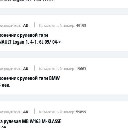
вый
изводитель:
AD
Каталожный номер:
49193
конечник рулевой тяги
AULT Logan 1, 4-1, 6L 09/ 04->
авый
изводитель:
AD
Каталожный номер:
19663
конечник рулевой тяги BMW
 лев.
изводитель:
AD
Каталожный номер:
59899
га рулевая MB W163 M-KLASSE