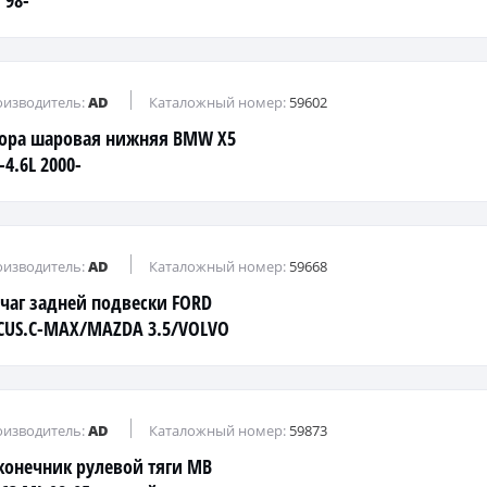
 98-
изводитель:
AD
Каталожный номер:
59602
ора шаровая нижняя BMW X5
-4.6L 2000-
изводитель:
AD
Каталожный номер:
59668
чаг задней подвески FORD
CUS.C-MAX/MAZDA 3.5/VOLVO
.V50 (косточка)
изводитель:
AD
Каталожный номер:
59873
конечник рулевой тяги MB