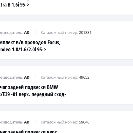
tra B 1.6i 95->
изводитель:
AD
Каталожный номер:
201881
мплект в/в проводов Focus,
deo 1.8/1.6/2.0i 95->
изводитель:
AD
Каталожный номер:
49652
чаг задней подвески BMW
8/E39 -01 верх. передний сход-
звальный
изводитель:
AD
Каталожный номер:
59646
чаг задней подвески верх.