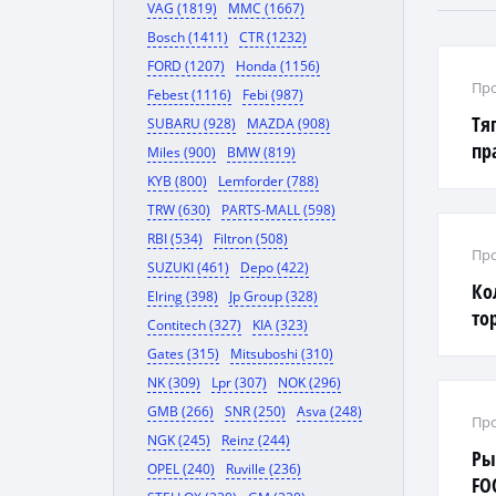
VAG (1819)
MMC (1667)
Bosch (1411)
CTR (1232)
FORD (1207)
Honda (1156)
Про
Febest (1116)
Febi (987)
Тя
SUBARU (928)
MAZDA (908)
пр
Miles (900)
BMW (819)
KYB (800)
Lemforder (788)
TRW (630)
PARTS-MALL (598)
RBI (534)
Filtron (508)
Про
SUZUKI (461)
Depo (422)
Ко
Elring (398)
Jp Group (328)
то
Contitech (327)
KIA (323)
W2
Gates (315)
Mitsuboshi (310)
NK (309)
Lpr (307)
NOK (296)
GMB (266)
SNR (250)
Asva (248)
Про
NGK (245)
Reinz (244)
Ры
OPEL (240)
Ruville (236)
FOC