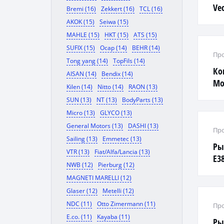
Vec
Bremi (16)
Zekkert (16)
TCL (16)
AKOK (15)
Seiwa (15)
MAHLE (15)
HKT (15)
ATS (15)
SUFIX (15)
Ocap (14)
BEHR (14)
Про
Tong yang (14)
TopFils (14)
Ко
AISAN (14)
Bendix (14)
Mon
Kilen (14)
Nitto (14)
RAON (13)
SUN (13)
NT (13)
BodyParts (13)
Micro (13)
GLYCO (13)
General Motors (13)
DASHI (13)
Про
Sailing (13)
Emmetec (13)
Ры
VTR (13)
Fiat/Alfa/Lancia (13)
E3
NWB (12)
Pierburg (12)
ра
MAGNETI MARELLI (12)
Glaser (12)
Metelli (12)
NDC (11)
Otto Zimermann (11)
Про
E.co. (11)
Kayaba (11)
Ры