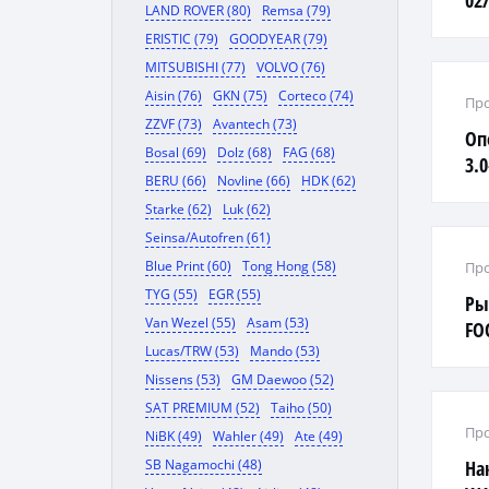
02/
LAND ROVER (80)
Remsa (79)
ERISTIC (79)
GOODYEAR (79)
MITSUBISHI (77)
VOLVO (76)
Aisin (76)
GKN (75)
Corteco (74)
Про
ZZVF (73)
Avantech (73)
Оп
Bosal (69)
Dolz (68)
FAG (68)
3.0
BERU (66)
Novline (66)
HDK (62)
Starke (62)
Luk (62)
Seinsa/Autofren (61)
Blue Print (60)
Tong Hong (58)
Про
TYG (55)
EGR (55)
Ры
Van Wezel (55)
Asam (53)
FO
Lucas/TRW (53)
Mando (53)
S40
Nissens (53)
GM Daewoo (52)
SAT PREMIUM (52)
Taiho (50)
Про
NiBK (49)
Wahler (49)
Ate (49)
SB Nagamochi (48)
На