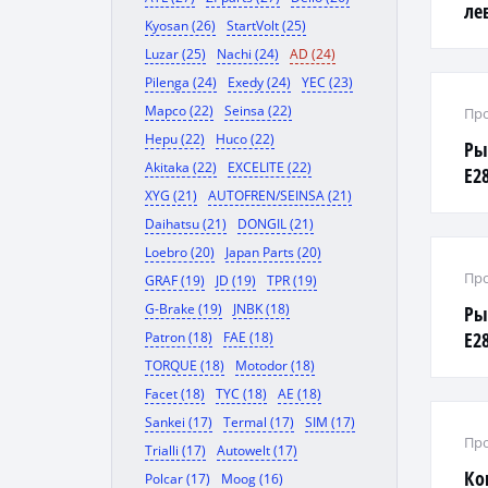
ле
Kyosan (26)
StartVolt (25)
Luzar (25)
Nachi (24)
AD (24)
Pilenga (24)
Exedy (24)
YEC (23)
Mapco (22)
Seinsa (22)
Про
Hepu (22)
Huco (22)
Ры
Akitaka (22)
EXCELITE (22)
E2
XYG (21)
AUTOFREN/SEINSA (21)
Daihatsu (21)
DONGIL (21)
Loebro (20)
Japan Parts (20)
Про
GRAF (19)
JD (19)
TPR (19)
G-Brake (19)
JNBK (18)
Ры
E2
Patron (18)
FAE (18)
TORQUE (18)
Motodor (18)
Facet (18)
TYC (18)
AE (18)
Sankei (17)
Termal (17)
SIM (17)
Про
Trialli (17)
Autowelt (17)
Ко
Polcar (17)
Moog (16)