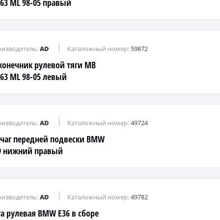
63 ML 98-05 правый
изводитель:
AD
Каталожный номер:
59872
конечник рулевой тяги MB
63 ML 98-05 левый
изводитель:
AD
Каталожный номер:
49724
чаг передней подвески BMW
9 нижний правый
изводитель:
AD
Каталожный номер:
49782
га рулевая BMW Е36 в сборе