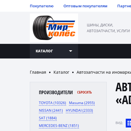
Покупателю
Оптовым покупателям
Партн
ШИНЫ, ДИСКИ,
АВТОЗАПЧАСТИ, УСЛУГИ
КАТАЛОГ
Главная
Каталог
Автозапчасти на иномарк
●
●
АВ
ПРОИЗВОДИТЕЛИ
СБРОСИТЬ
«A
TOYOTA (10326)
Masuma (2955)
NISSAN (2441)
HYUNDAI (2333)
SAT (1884)
ВИД:
MERCEDES-BENZ (1851)