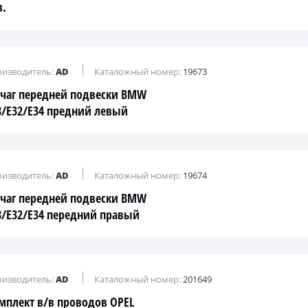
в.
изводитель:
AD
Каталожный номер:
19673
чаг передней подвески BMW
8/E32/E34 предний левый
изводитель:
AD
Каталожный номер:
19674
чаг передней подвески BMW
8/E32/E34 передний правый
изводитель:
AD
Каталожный номер:
201649
мплект в/в проводов OPEL