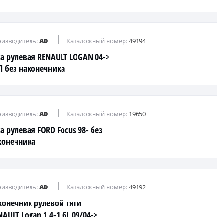
дпружинный (прямой)
изводитель:
AD
Каталожный номер:
49194
га рулевая RENAULT LOGAN 04->
П без наконечника
изводитель:
AD
Каталожный номер:
19650
га рулевая FORD Focus 98- без
конечника
изводитель:
AD
Каталожный номер:
49192
конечник рулевой тяги
AULT Logan 1,4-1,6L 09/04->