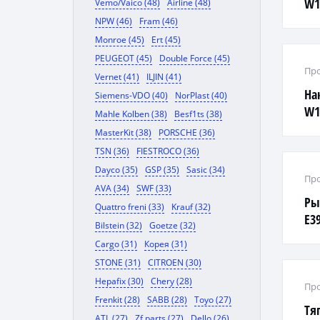
W1
Vemo/Vaico (48)
Airline (48)
NPW (46)
Fram (46)
Monroe (45)
Ert (45)
PEUGEOT (45)
Double Force (45)
Про
Vernet (41)
ILJIN (41)
На
Siemens-VDO (40)
NorPlast (40)
W1
Mahle Kolben (38)
Besf1ts (38)
MasterKit (38)
PORSCHE (36)
TSN (36)
FIESTROCO (36)
Dayco (35)
GSP (35)
Sasic (34)
Про
AVA (34)
SWF (33)
Ры
Quattro freni (33)
Krauf (32)
E3
Bilstein (32)
Goetze (32)
Cargo (31)
Корея (31)
STONE (31)
CITROEN (30)
Hepafix (30)
Chery (28)
Про
Frenkit (28)
SABB (28)
Toyo (27)
Тя
ATL (27)
Zf parts (27)
Dello (26)