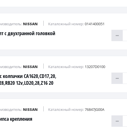
изводитель:
NISSAN
Каталожный номер:
0141400051
лт с двухгранной головкой
изводитель:
NISSAN
Каталожный номер:
13207D0100
с колпачки CA1620,CD17,20,
8,RB20 12v,LD20,28,Z16 20
изводитель:
NISSAN
Каталожный номер:
76847JG00A
ипса крепления