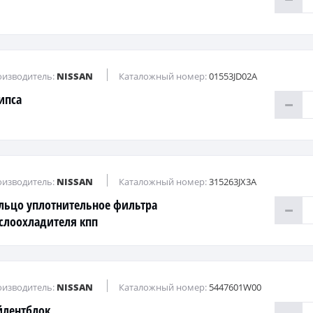
изводитель:
NISSAN
Каталожный номер:
01553JD02A
ипса
изводитель:
NISSAN
Каталожный номер:
315263JX3A
льцо уплотнительное фильтра
слоохладителя кпп
изводитель:
NISSAN
Каталожный номер:
5447601W00
йлентблок