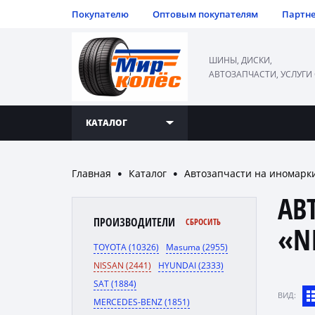
Покупателю
Оптовым покупателям
Партн
ШИНЫ, ДИСКИ,
АВТОЗАПЧАСТИ, УСЛУГИ
КАТАЛОГ
Главная
Каталог
Автозапчасти на иномарк
●
●
АВ
ПРОИЗВОДИТЕЛИ
СБРОСИТЬ
«N
TOYOTA (10326)
Masuma (2955)
NISSAN (2441)
HYUNDAI (2333)
SAT (1884)
ВИД:
MERCEDES-BENZ (1851)