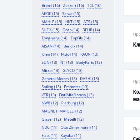
Bremi (16)
Zekkert (16)
TCL (16)
AKOK (15)
Seiwa (15)
MAHLE (15)
HKT (15)
ATS (15)
SUFIX (15)
Ocap (14)
BEHR (14)
Про
Tong yang (14)
TopFils (14)
Кл
AISAN (14)
Bendix (14)
Kilen (14)
Nitto (14)
RAON (13)
SUN (13)
NT (13)
BodyParts (13)
Micro (13)
GLYCO (13)
General Motors (13)
DASHI (13)
Про
Sailing (13)
Emmetec (13)
Ко
VTR (13)
Fiat/Alfa/Lancia (13)
ма
NWB (12)
Pierburg (12)
MAGNETI MARELLI (12)
Glaser (12)
Metelli (12)
NDC (11)
Otto Zimermann (11)
Про
E.co. (11)
Kayaba (11)
Са