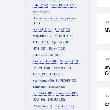
Valeo (128)
JP AKEBONO (127)
MANN (123)
Неизвестный производитель
Про
(121)
М\
Goodwill (120)
Ajusa (119)
Maruichi (117)
SEIKEN (114)
Tokico (114)
Optimal (106)
NTN (105)
Fenox (103)
Kolbenschmidt (103)
Про
Klokkerholm (101)
Musashi (101)
Вт
AZUMI (100)
Lesjofors (97)
Y61
Textar (93)
Hella (93)
Kashiyama (90)
NARICHIN (90)
Tama (88)
Daewoo (86)
SCHMACO (86)
JS Asakashi (86)
Про
JIKIU (86)
SAKURA (85)
Кл
LYNXauto (83)
Nisshinbo (80)