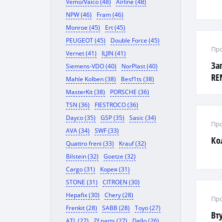
Vemo/Vaico (48)
Airline (48)
NPW (46)
Fram (46)
Monroe (45)
Ert (45)
PEUGEOT (45)
Double Force (45)
Про
Vernet (41)
ILJIN (41)
За
Siemens-VDO (40)
NorPlast (40)
RE
Mahle Kolben (38)
Besf1ts (38)
MasterKit (38)
PORSCHE (36)
TSN (36)
FIESTROCO (36)
Dayco (35)
GSP (35)
Sasic (34)
Про
AVA (34)
SWF (33)
Ко
Quattro freni (33)
Krauf (32)
Bilstein (32)
Goetze (32)
Cargo (31)
Корея (31)
STONE (31)
CITROEN (30)
Hepafix (30)
Chery (28)
Про
Frenkit (28)
SABB (28)
Toyo (27)
Вт
ATL (27)
Zf parts (27)
Dello (26)