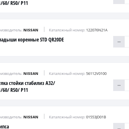
/60/ R50/ P11
изводитель:
NISSAN
Каталожный номер:
122076N21A
ладыши коренные STD QR20DE
изводитель:
NISSAN
Каталожный номер:
56112V0100
улка стойки стабилиз A32/
/60/ R50/ P11
изводитель:
NISSAN
Каталожный номер:
01553JD01B
ипса