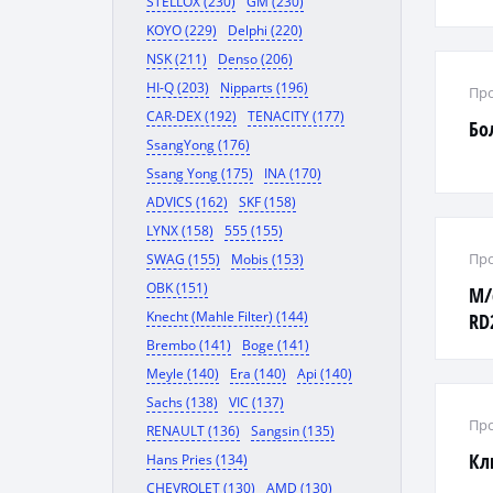
STELLOX (230)
GM (230)
KOYO (229)
Delphi (220)
NSK (211)
Denso (206)
HI-Q (203)
Nipparts (196)
Про
CAR-DEX (192)
TENACITY (177)
Бо
SsangYong (176)
Ssang Yong (175)
INA (170)
ADVICS (162)
SKF (158)
LYNX (158)
555 (155)
Про
SWAG (155)
Mobis (153)
OBK (151)
М/
Knecht (Mahle Filter) (144)
RD2
Brembo (141)
Boge (141)
Meyle (140)
Era (140)
Api (140)
Sachs (138)
VIC (137)
Про
RENAULT (136)
Sangsin (135)
Кл
Hans Pries (134)
CHEVROLET (130)
AMD (130)