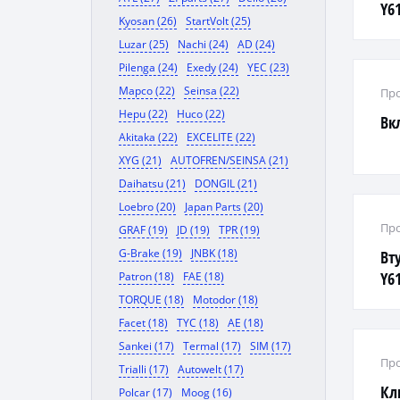
Y61
Kyosan (26)
StartVolt (25)
Luzar (25)
Nachi (24)
AD (24)
Pilenga (24)
Exedy (24)
YEC (23)
Mapco (22)
Seinsa (22)
Про
Hepu (22)
Huco (22)
Вк
Akitaka (22)
EXCELITE (22)
XYG (21)
AUTOFREN/SEINSA (21)
Daihatsu (21)
DONGIL (21)
Loebro (20)
Japan Parts (20)
Про
GRAF (19)
JD (19)
TPR (19)
G-Brake (19)
JNBK (18)
Вт
Y61
Patron (18)
FAE (18)
TORQUE (18)
Motodor (18)
Facet (18)
TYC (18)
AE (18)
Sankei (17)
Termal (17)
SIM (17)
Про
Trialli (17)
Autowelt (17)
Кл
Polcar (17)
Moog (16)