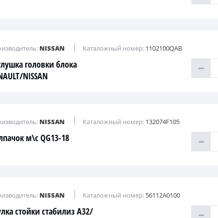
изводитель:
NISSAN
Каталожный номер:
1102100QAB
глушка головки блока
NAULT/NISSAN
изводитель:
NISSAN
Каталожный номер:
132074F105
лпачок м\с QG13-18
изводитель:
NISSAN
Каталожный номер:
56112A0100
улка стойки стабилиз A32/