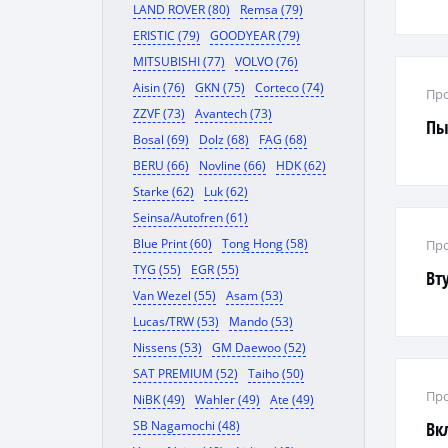
LAND ROVER (80)
Remsa (79)
ERISTIC (79)
GOODYEAR (79)
MITSUBISHI (77)
VOLVO (76)
Aisin (76)
GKN (75)
Corteco (74)
Про
ZZVF (73)
Avantech (73)
Пы
Bosal (69)
Dolz (68)
FAG (68)
BERU (66)
Novline (66)
HDK (62)
Starke (62)
Luk (62)
Seinsa/Autofren (61)
Blue Print (60)
Tong Hong (58)
Про
TYG (55)
EGR (55)
Вт
Van Wezel (55)
Asam (53)
Lucas/TRW (53)
Mando (53)
Nissens (53)
GM Daewoo (52)
SAT PREMIUM (52)
Taiho (50)
Про
NiBK (49)
Wahler (49)
Ate (49)
SB Nagamochi (48)
Вк