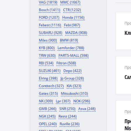
VAG (1819)
MMC (1667)
Bosch (1411)
CTR (1232)
FORD (1207)
Honda (1156)
Про
Febest (1116)
Febi (987)
Кл
SUBARU (928)
MAZDA (908)
Miles (900)
BMW (819)
KYB (800)
Lemforder (788)
TRW (630)
PARTS-MALL (598)
RBI (534)
Filtron (508)
Про
SUZUKI (461)
Depo (422)
Са
Elring (398)
Jp Group (328)
Contitech (327)
KIA (323)
Gates (315)
Mitsuboshi (310)
NK (309)
Lpr (307)
NOK (296)
GMB (266)
SNR (250)
Asva (248)
Про
NGK (245)
Reinz (244)
Пр
OPEL (240)
Ruville (236)
Nis