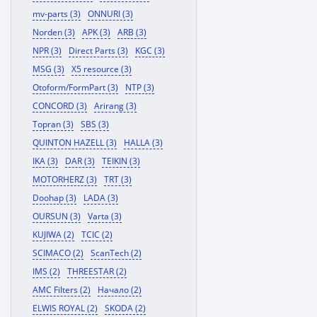
mv-parts (3)
ONNURI (3)
Norden (3)
APK (3)
ARB (3)
NPR (3)
Direct Parts (3)
KGC (3)
MSG (3)
X5 resource (3)
Otoform/FormPart (3)
NTP (3)
CONCORD (3)
Arirang (3)
Topran (3)
SBS (3)
QUINTON HAZELL (3)
HALLA (3)
IKA (3)
DAR (3)
TEIKIN (3)
MOTORHERZ (3)
TRT (3)
Doohap (3)
LADA (3)
OURSUN (3)
Varta (3)
KUJIWA (2)
TCIC (2)
SCIMACO (2)
ScanTech (2)
IMS (2)
THREESTAR (2)
AMC Filters (2)
Начало (2)
ELWIS ROYAL (2)
SKODA (2)