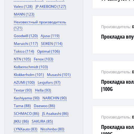
110, Passo QNG
Valeo (128)
JP AKEBONO (127)
J200 /
MANN (123)
Неизвестный производитель
Производитель:
(121)
Прокладка впу
Goodwill (120)
Ajusa (119)
Maruichi (117)
SEIKEN (114)
Tokico (114)
Optimal (106)
NTN (105)
Fenox (103)
Kolbenschmidt (103)
Производитель:
Klokkerholm (101)
Musashi (101)
Прокладка кол
AZUMI (100)
Lesjofors (97)
J100G
Textar (93)
Hella (93)
Kashiyama (90)
NARICHIN (90)
Tama (88)
Daewoo (86)
SCHMACO (86)
JS Asakashi (86)
Производитель:
JIKIU (86)
SAKURA (85)
Прокладка кол
LYNXauto (83)
Nisshinbo (80)