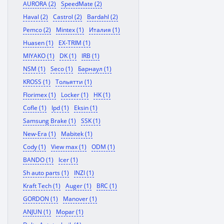
AURORA (2)
SpeedMate (2)
Haval (2)
Castrol (2)
Bardahl (2)
Pemco (2)
Mintex (1)
Италия (1)
Huasen (1)
EX-TRIM (1)
MIYAKO (1)
DK (1)
IRB (1)
NSM (1)
Seco (1)
Барнаул (1)
KROSS (1)
Тольятти (1)
Florimex (1)
Locker (1)
HK (1)
Cofle (1)
Ipd (1)
Eksin (1)
Samsung Brake (1)
SSK (1)
New-Era (1)
Mabitek (1)
Cody (1)
View max (1)
ODM (1)
BANDO (1)
Icer (1)
Sh auto parts (1)
INZI (1)
Kraft Tech (1)
Auger (1)
BRC (1)
GORDON (1)
Manover (1)
ANJUN (1)
Mopar (1)