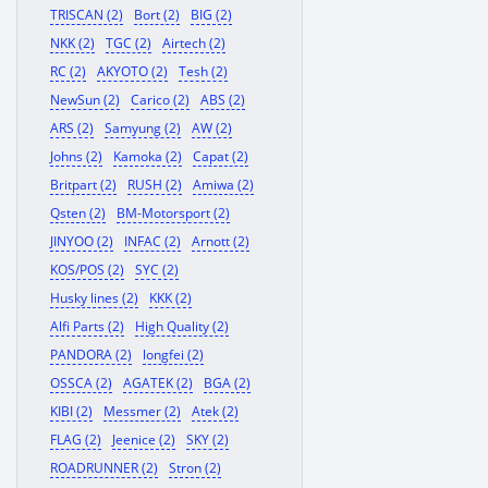
TRISCAN (2)
Bort (2)
BIG (2)
NKK (2)
TGC (2)
Airtech (2)
RC (2)
AKYOTO (2)
Tesh (2)
NewSun (2)
Carico (2)
ABS (2)
ARS (2)
Samyung (2)
AW (2)
Johns (2)
Kamoka (2)
Capat (2)
Britpart (2)
RUSH (2)
Amiwa (2)
Qsten (2)
BM-Motorsport (2)
JINYOO (2)
INFAC (2)
Arnott (2)
KOS/POS (2)
SYC (2)
Husky lines (2)
KKK (2)
Alfi Parts (2)
High Quality (2)
PANDORA (2)
longfei (2)
OSSCA (2)
AGATEK (2)
BGA (2)
KIBI (2)
Messmer (2)
Atek (2)
FLAG (2)
Jeenice (2)
SKY (2)
ROADRUNNER (2)
Stron (2)