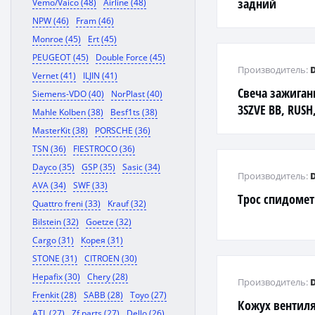
задний
Vemo/Vaico (48)
Airline (48)
NPW (46)
Fram (46)
Monroe (45)
Ert (45)
PEUGEOT (45)
Double Force (45)
Производитель:
Vernet (41)
ILJIN (41)
Свеча зажиган
Siemens-VDO (40)
NorPlast (40)
3SZVE BB, RUSH
Mahle Kolben (38)
Besf1ts (38)
MasterKit (38)
PORSCHE (36)
TSN (36)
FIESTROCO (36)
Dayco (35)
GSP (35)
Sasic (34)
Производитель:
AVA (34)
SWF (33)
Трос спидомет
Quattro freni (33)
Krauf (32)
Bilstein (32)
Goetze (32)
Cargo (31)
Корея (31)
STONE (31)
CITROEN (30)
Hepafix (30)
Chery (28)
Производитель:
Frenkit (28)
SABB (28)
Toyo (27)
Кожух вентил
ATL (27)
Zf parts (27)
Dello (26)