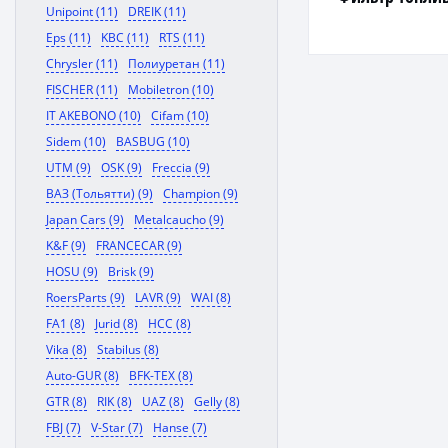
Unipoint (11)
DREIK (11)
Eps (11)
KBC (11)
RTS (11)
Chrysler (11)
Полиуретан (11)
FISCHER (11)
Mobiletron (10)
IT AKEBONO (10)
Cifam (10)
Sidem (10)
BASBUG (10)
UTM (9)
OSK (9)
Freccia (9)
ВАЗ (Тольятти) (9)
Champion (9)
Japan Cars (9)
Metalcaucho (9)
K&F (9)
FRANCECAR (9)
HOSU (9)
Brisk (9)
RoersParts (9)
LAVR (9)
WAI (8)
FA1 (8)
Jurid (8)
HCC (8)
Vika (8)
Stabilus (8)
Auto-GUR (8)
BFK-TEX (8)
GTR (8)
RIK (8)
UAZ (8)
Gelly (8)
FBJ (7)
V-Star (7)
Hanse (7)