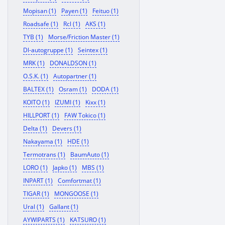
Mopisan (1)
Payen (1)
Feituo (1)
Roadsafe (1)
Rcl (1)
AKS (1)
TYB (1)
Morse/Friction Master (1)
Dl-autogruppe (1)
Seintex (1)
MRK (1)
DONALDSON (1)
O.S.K. (1)
Autopartner (1)
BALTEX (1)
Osram (1)
DODA (1)
KOITO (1)
IZUMI (1)
Kixx (1)
HILLPORT (1)
FAW Tokico (1)
Delta (1)
Devers (1)
Nakayama (1)
HDE (1)
Termotrans (1)
BaumAuto (1)
LORO (1)
Japko (1)
MBS (1)
INPART (1)
Comfortmat (1)
TIGAR (1)
MONGOOSE (1)
Ural (1)
Gallant (1)
AYWIPARTS (1)
KATSURO (1)