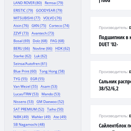
J100G
LAND ROVER (80)
Remsa (79)
ERISTIC (79)
GOODYEAR (79)
MITSUBISHI (77)
VOLVO (76)
Aisin (76)
GKN (75)
Corteco (74)
Производитель:
ZZVF (73)
Avantech (73)
Подшипник в к
Bosal (69)
Dolz (68)
FAG (68)
DUET '02-
BERU (66)
Novline (66)
HDK (62)
Starke (62)
Luk (62)
Seinsa/Autofren (61)
Blue Print (60)
Tong Hong (58)
Производитель:
TYG (55)
EGR (55)
Сальник распре
Van Wezel (55)
Asam (53)
38/52/6,2
Lucas/TRW (53)
Mando (53)
Nissens (53)
GM Daewoo (52)
SAT PREMIUM (52)
Taiho (50)
Производитель:
NiBK (49)
Wahler (49)
Ate (49)
SB Nagamochi (48)
Сайлентблок п