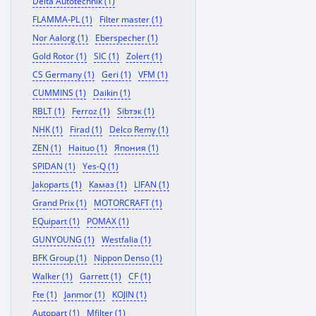
Delta Autotechnik (1)
FLAMMA-PL (1)
Filter master (1)
Nor Aalorg (1)
Eberspecher (1)
Gold Rotor (1)
SIC (1)
Zolert (1)
CS Germany (1)
Geri (1)
VFM (1)
CUMMINS (1)
Daikin (1)
RBLT (1)
Ferroz (1)
Sibтэк (1)
NHK (1)
Firad (1)
Delco Remy (1)
ZEN (1)
Haituo (1)
Япония (1)
SPIDAN (1)
Yes-Q (1)
Jakoparts (1)
Камаз (1)
LIFAN (1)
Grand Prix (1)
MOTORCRAFT (1)
EQuipart (1)
POMAX (1)
GUNYOUNG (1)
Westfalia (1)
BFK Group (1)
Nippon Denso (1)
Walker (1)
Garrett (1)
CF (1)
Fte (1)
Janmor (1)
KOJIN (1)
Autopart (1)
Mfilter (1)