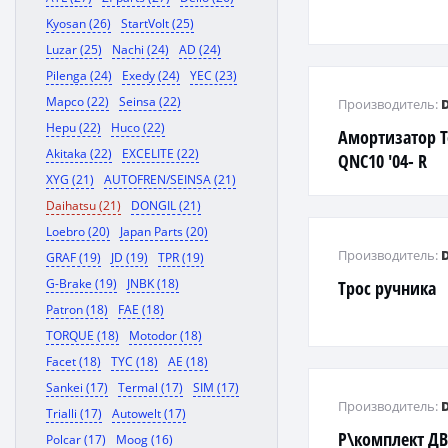
Kyosan (26)
StartVolt (25)
Luzar (25)
Nachi (24)
AD (24)
Pilenga (24)
Exedy (24)
YEC (23)
Mapco (22)
Seinsa (22)
Производитель:
Hepu (22)
Huco (22)
Амортизатор T
Akitaka (22)
EXCELITE (22)
QNC10 '04- R
XYG (21)
AUTOFREN/SEINSA (21)
Daihatsu (21)
DONGIL (21)
Loebro (20)
Japan Parts (20)
Производитель:
GRAF (19)
JD (19)
TPR (19)
G-Brake (19)
JNBK (18)
Трос ручника
Patron (18)
FAE (18)
TORQUE (18)
Motodor (18)
Facet (18)
TYC (18)
AE (18)
Sankei (17)
Termal (17)
SIM (17)
Производитель:
Trialli (17)
Autowelt (17)
Р\комплект ДВС
Polcar (17)
Moog (16)