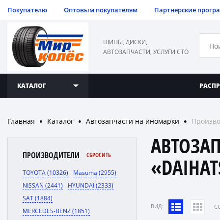
Покупателю
Оптовым покупателям
Партнерские прогр
ШИНЫ, ДИСКИ,
АВТОЗАПЧАСТИ, УСЛУГИ СТО
КАТАЛОГ
РАСП
Главная
Каталог
Автозапчасти на иномарки
Произво
●
●
●
АВТОЗА
ПРОИЗВОДИТЕЛИ
СБРОСИТЬ
«DAIHAT
TOYOTA (10326)
Masuma (2955)
NISSAN (2441)
HYUNDAI (2333)
SAT (1884)
ВИД:
C
MERCEDES-BENZ (1851)