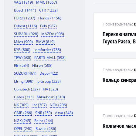
VAG (1819)
MMC (1667)
Bosch (1411)
CTR (1232)
FORD (1207)
Honda (1156)
Производитель:
Febest (1116)
Febi (987)
Переключател
SUBARU (928)
MAZDA (908)
Toyota Passo, B
Miles (900)
BMW (819)
Sirion
KYB (800)
Lemforder (788)
TRW (630)
PARTS-MALL (598)
RBI (534)
Filtron (508)
Производитель:
SUZUKI (461)
Depo (422)
Кольцо синхр
Elring (398)
Jp Group (328)
Contitech (327)
KIA (323)
Gates (315)
Mitsuboshi (310)
NK (309)
Lpr (307)
NOK (296)
GMB (266)
SNR (250)
Asva (248)
Производитель:
NGK (245)
Reinz (244)
Колпачок мас
OPEL (240)
Ruville (236)