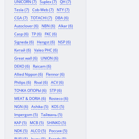
UNICORN (7)
Suplex (7)
QH (7)
Tesla (7)
Cob-Web (7)
NTY (7)
CGA (7)
TOTACHI (7)
DBA (6)
Autoclover (6)
NBN (6)
Alkar (6)
Casp (6)
TP (6)
FKC (6)
Signeda (6)
Hengst (6)
NSP (6)
Китай (6)
Valeo PHC (6)
Great wall (6)
UNION (6)
DEKO (6)
Raicam (6)
Allied Nippon (6)
Flennor (6)
Philips (6)
Rival (6)
ACV (6)
ТОЧКА ОПОРЫ (6)
STP (6)
MEAT & DORIA (6)
Rosteco (6)
NGN (6)
Ashika (5)
KOS (5)
Impergom (5)
Тайвань (5)
KAP (5)
MCB (5)
SHINKO (5)
NDK (5)
ALCO (5)
Россия (5)
RUEI (5)
Isuzu (5)
Ferodo (5)