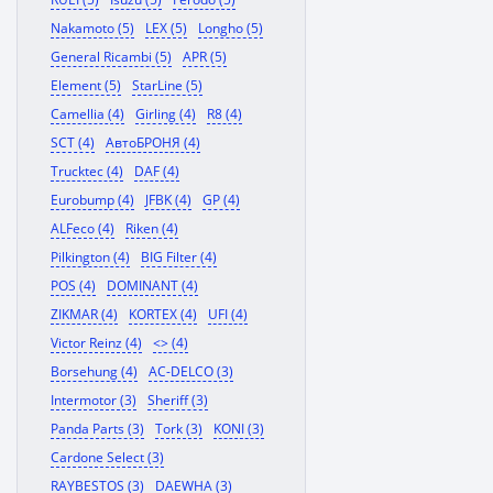
Nakamoto (5)
LEX (5)
Longho (5)
General Ricambi (5)
APR (5)
Element (5)
StarLine (5)
Camellia (4)
Girling (4)
R8 (4)
SCT (4)
АвтоБРОНЯ (4)
Trucktec (4)
DAF (4)
Eurobump (4)
JFBK (4)
GP (4)
ALFeco (4)
Riken (4)
Pilkington (4)
BIG Filter (4)
POS (4)
DOMINANT (4)
ZIKMAR (4)
KORTEX (4)
UFI (4)
Victor Reinz (4)
<> (4)
Borsehung (4)
AC-DELCO (3)
Intermotor (3)
Sheriff (3)
Panda Parts (3)
Tork (3)
KONI (3)
Cardone Select (3)
RAYBESTOS (3)
DAEWHA (3)