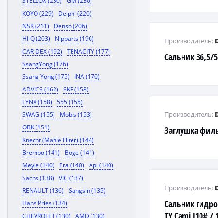
STELLOX (230)
GM (230)
KOYO (229)
Delphi (220)
NSK (211)
Denso (206)
HI-Q (203)
Nipparts (196)
Производитель:
CAR-DEX (192)
TENACITY (177)
Сальник 36,5/5
SsangYong (176)
Ssang Yong (175)
INA (170)
ADVICS (162)
SKF (158)
LYNX (158)
555 (155)
Производитель:
SWAG (155)
Mobis (153)
OBK (151)
Заглушка филь
Knecht (Mahle Filter) (144)
Brembo (141)
Boge (141)
Meyle (140)
Era (140)
Api (140)
Sachs (138)
VIC (137)
Производитель:
RENAULT (136)
Sangsin (135)
Сальник гидр
Hans Pries (134)
TY Cami J10# / 
CHEVROLET (130)
AMD (130)