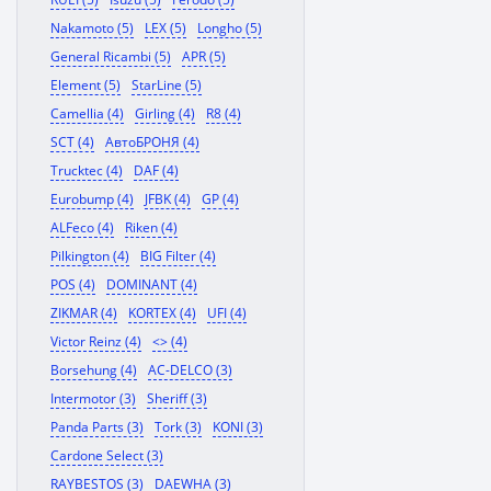
Nakamoto (5)
LEX (5)
Longho (5)
General Ricambi (5)
APR (5)
Element (5)
StarLine (5)
Camellia (4)
Girling (4)
R8 (4)
SCT (4)
АвтоБРОНЯ (4)
Trucktec (4)
DAF (4)
Eurobump (4)
JFBK (4)
GP (4)
ALFeco (4)
Riken (4)
Pilkington (4)
BIG Filter (4)
POS (4)
DOMINANT (4)
ZIKMAR (4)
KORTEX (4)
UFI (4)
Victor Reinz (4)
<> (4)
Borsehung (4)
AC-DELCO (3)
Intermotor (3)
Sheriff (3)
Panda Parts (3)
Tork (3)
KONI (3)
Cardone Select (3)
RAYBESTOS (3)
DAEWHA (3)