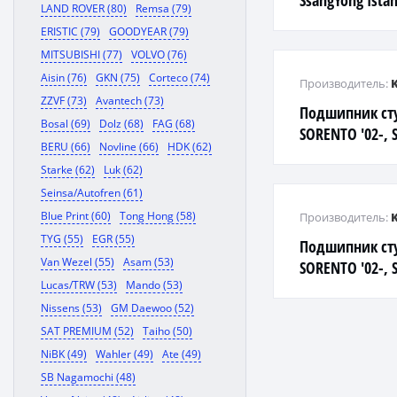
SsangYong Ista
LAND ROVER (80)
Remsa (79)
ERISTIC (79)
GOODYEAR (79)
MITSUBISHI (77)
VOLVO (76)
Aisin (76)
GKN (75)
Corteco (74)
Производитель:
ZZVF (73)
Avantech (73)
Подшипник ст
Bosal (69)
Dolz (68)
FAG (68)
SORENTO '02-, 
BERU (66)
Novline (66)
HDK (62)
Starke (62)
Luk (62)
Seinsa/Autofren (61)
Blue Print (60)
Tong Hong (58)
Производитель:
TYG (55)
EGR (55)
Подшипник ст
Van Wezel (55)
Asam (53)
SORENTO '02-, 
Lucas/TRW (53)
Mando (53)
Nissens (53)
GM Daewoo (52)
SAT PREMIUM (52)
Taiho (50)
NiBK (49)
Wahler (49)
Ate (49)
SB Nagamochi (48)