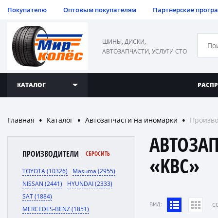
Покупателю
Оптовым покупателям
Партнерские прогр
ШИНЫ, ДИСКИ,
АВТОЗАПЧАСТИ, УСЛУГИ СТО
КАТАЛОГ
РАСП
Главная
Каталог
Автозапчасти на иномарки
Произво
●
●
●
АВТОЗА
ПРОИЗВОДИТЕЛИ
СБРОСИТЬ
«KBC»
TOYOTA (10326)
Masuma (2955)
NISSAN (2441)
HYUNDAI (2333)
SAT (1884)
ВИД:
C
MERCEDES-BENZ (1851)