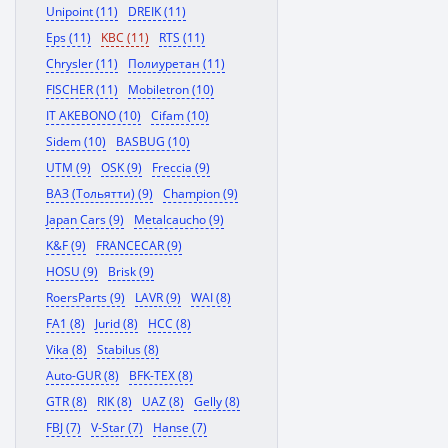
Unipoint (11)
DREIK (11)
Eps (11)
KBC (11)
RTS (11)
Chrysler (11)
Полиуретан (11)
FISCHER (11)
Mobiletron (10)
IT AKEBONO (10)
Cifam (10)
Sidem (10)
BASBUG (10)
UTM (9)
OSK (9)
Freccia (9)
ВАЗ (Тольятти) (9)
Champion (9)
Japan Cars (9)
Metalcaucho (9)
K&F (9)
FRANCECAR (9)
HOSU (9)
Brisk (9)
RoersParts (9)
LAVR (9)
WAI (8)
FA1 (8)
Jurid (8)
HCC (8)
Vika (8)
Stabilus (8)
Auto-GUR (8)
BFK-TEX (8)
GTR (8)
RIK (8)
UAZ (8)
Gelly (8)
FBJ (7)
V-Star (7)
Hanse (7)