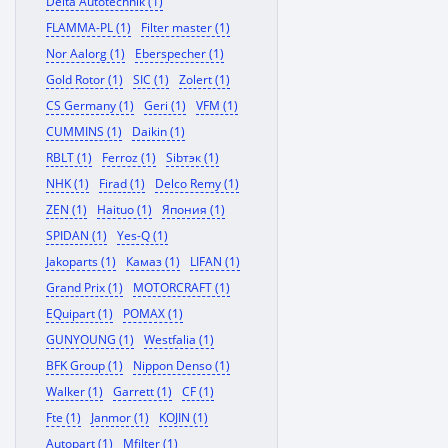
Delta Autotechnik (1)
FLAMMA-PL (1)
Filter master (1)
Nor Aalorg (1)
Eberspecher (1)
Gold Rotor (1)
SIC (1)
Zolert (1)
CS Germany (1)
Geri (1)
VFM (1)
CUMMINS (1)
Daikin (1)
RBLT (1)
Ferroz (1)
Sibтэк (1)
NHK (1)
Firad (1)
Delco Remy (1)
ZEN (1)
Haituo (1)
Япония (1)
SPIDAN (1)
Yes-Q (1)
Jakoparts (1)
Камаз (1)
LIFAN (1)
Grand Prix (1)
MOTORCRAFT (1)
EQuipart (1)
POMAX (1)
GUNYOUNG (1)
Westfalia (1)
BFK Group (1)
Nippon Denso (1)
Walker (1)
Garrett (1)
CF (1)
Fte (1)
Janmor (1)
KOJIN (1)
Autopart (1)
Mfilter (1)