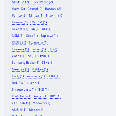
AURORA (2)
SpeedMate (2)
Haval (2)
Castrol (2)
Bardahl (2)
Pemco (2)
Mintex (1)
Италия (1)
Huasen (1)
EX-TRIM (1)
MIYAKO (1)
DK (1)
IRB (1)
NSM (1)
Seco (1)
Барнаул (1)
KROSS (1)
Тольятти (1)
Florimex (1)
Locker (1)
HK (1)
Cofle (1)
Ipd (1)
Eksin (1)
Samsung Brake (1)
SSK (1)
New-Era (1)
Mabitek (1)
Cody (1)
View max (1)
ODM (1)
BANDO (1)
Icer (1)
Sh auto parts (1)
INZI (1)
Kraft Tech (1)
Auger (1)
BRC (1)
GORDON (1)
Manover (1)
ANJUN (1)
Mopar (1)