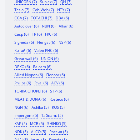
UNICORN (7)
Suplex (7)
QH (7)
Tesla (7)
Cob-Web (7)
NTY (7)
CGA (7)
TOTACHI (7)
DBA (6)
Autoclover (6)
NBN (6)
Alkar (6)
Casp (6)
TP (6)
FKC (6)
Signeda (6)
Hengst (6)
NSP (6)
Китай (6)
Valeo PHC (6)
Great wall (6)
UNION (6)
DEKO (6)
Raicam (6)
Allied Nippon (6)
Flennor (6)
Philips (6)
Rival (6)
ACV (6)
ТОЧКА ОПОРЫ (6)
STP (6)
MEAT & DORIA (6)
Rosteco (6)
NGN (6)
Ashika (5)
KOS (5)
Impergom (5)
Тайвань (5)
KAP (5)
MCB (5)
SHINKO (5)
NDK (5)
ALCO (5)
Россия (5)
RUEI (5)
Isuzu (5)
Ferodo (5)