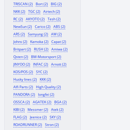
TRISCAN (2)
Bort (2)
BIG (2)
NKK (2)
TGC (2)
Airtech (2)
RC (2)
AKYOTO (2)
Tesh (2)
NewSun (2)
Carico (2)
ABS (2)
ARS (2)
Samyung (2)
AW (2)
Johns (2)
Kamoka (2)
Capat (2)
Britpart (2)
RUSH (2)
Amiwa (2)
Qsten (2)
BM-Motorsport (2)
JINYOO (2)
INFAC (2)
Arnott (2)
KOS/POS (2)
SYC (2)
Husky lines (2)
KKK (2)
Alfi Parts (2)
High Quality (2)
PANDORA (2)
longfei (2)
OSSCA (2)
AGATEK (2)
BGA (2)
KIBI (2)
Messmer (2)
Atek (2)
FLAG (2)
Jeenice (2)
SKY (2)
ROADRUNNER (2)
Stron (2)