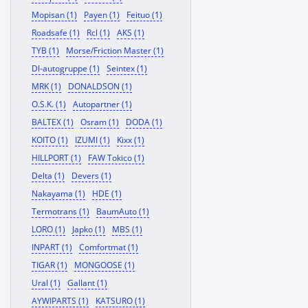
Mopisan (1)
Payen (1)
Feituo (1)
Roadsafe (1)
Rcl (1)
AKS (1)
TYB (1)
Morse/Friction Master (1)
Dl-autogruppe (1)
Seintex (1)
MRK (1)
DONALDSON (1)
O.S.K. (1)
Autopartner (1)
BALTEX (1)
Osram (1)
DODA (1)
KOITO (1)
IZUMI (1)
Kixx (1)
HILLPORT (1)
FAW Tokico (1)
Delta (1)
Devers (1)
Nakayama (1)
HDE (1)
Termotrans (1)
BaumAuto (1)
LORO (1)
Japko (1)
MBS (1)
INPART (1)
Comfortmat (1)
TIGAR (1)
MONGOOSE (1)
Ural (1)
Gallant (1)
AYWIPARTS (1)
KATSURO (1)