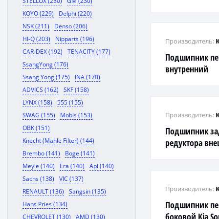
STELLOX (230)
GM (230)
KOYO (229)
Delphi (220)
NSK (211)
Denso (206)
HI-Q (203)
Nipparts (196)
Производитель:
CAR-DEX (192)
TENACITY (177)
Подшипник пе
SsangYong (176)
внутренний
Ssang Yong (175)
INA (170)
ADVICS (162)
SKF (158)
LYNX (158)
555 (155)
Производитель:
SWAG (155)
Mobis (153)
OBK (151)
Подшипник за
Knecht (Mahle Filter) (144)
редуктора вне
Grand Starex 20
Brembo (141)
Boge (141)
Meyle (140)
Era (140)
Api (140)
Sachs (138)
VIC (137)
Производитель:
RENAULT (136)
Sangsin (135)
Подшипник пе
Hans Pries (134)
боковой Kia So
CHEVROLET (130)
AMD (130)