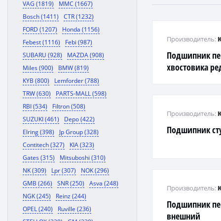
VAG (1819)
MMC (1667)
Bosch (1411)
CTR (1232)
FORD (1207)
Honda (1156)
Производитель:
Febest (1116)
Febi (987)
Подшипник пе
SUBARU (928)
MAZDA (908)
хвостовика р
Miles (900)
BMW (819)
(KSC) SsangYon
KYB (800)
Lemforder (788)
TRW (630)
PARTS-MALL (598)
RBI (534)
Filtron (508)
Производитель:
SUZUKI (461)
Depo (422)
Подшипник ст
Elring (398)
Jp Group (328)
Contitech (327)
KIA (323)
Gates (315)
Mitsuboshi (310)
NK (309)
Lpr (307)
NOK (296)
GMB (266)
SNR (250)
Asva (248)
Производитель:
NGK (245)
Reinz (244)
Подшипник пе
OPEL (240)
Ruville (236)
внешний