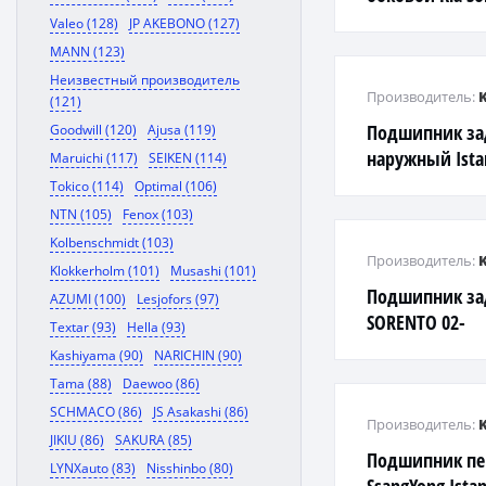
Valeo (128)
JP AKEBONO (127)
MANN (123)
Неизвестный производитель
Производитель:
(121)
Подшипник за
Goodwill (120)
Ajusa (119)
наружный Ista
Maruichi (117)
SEIKEN (114)
Tokico (114)
Optimal (106)
NTN (105)
Fenox (103)
Kolbenschmidt (103)
Производитель:
Klokkerholm (101)
Musashi (101)
Подшипник за
AZUMI (100)
Lesjofors (97)
SORENTO 02-
Textar (93)
Hella (93)
Kashiyama (90)
NARICHIN (90)
Tama (88)
Daewoo (86)
SCHMACO (86)
JS Asakashi (86)
Производитель:
JIKIU (86)
SAKURA (85)
Подшипник пе
LYNXauto (83)
Nisshinbo (80)