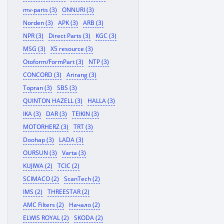
mv-parts (3)
ONNURI (3)
Norden (3)
APK (3)
ARB (3)
NPR (3)
Direct Parts (3)
KGC (3)
MSG (3)
X5 resource (3)
Otoform/FormPart (3)
NTP (3)
CONCORD (3)
Arirang (3)
Topran (3)
SBS (3)
QUINTON HAZELL (3)
HALLA (3)
IKA (3)
DAR (3)
TEIKIN (3)
MOTORHERZ (3)
TRT (3)
Doohap (3)
LADA (3)
OURSUN (3)
Varta (3)
KUJIWA (2)
TCIC (2)
SCIMACO (2)
ScanTech (2)
IMS (2)
THREESTAR (2)
AMC Filters (2)
Начало (2)
ELWIS ROYAL (2)
SKODA (2)