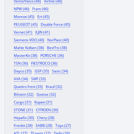
Vemo/Vaico (48)
Airline (48)
NPW (46)
Fram (46)
Monroe (45)
Ert (45)
PEUGEOT (45)
Double Force (45)
Vernet (41)
ILJIN (41)
Siemens-VDO (40)
NorPlast (40)
Mahle Kolben (38)
Besf1ts (38)
MasterKit (38)
PORSCHE (36)
TSN (36)
FIESTROCO (36)
Dayco (35)
GSP (35)
Sasic (34)
AVA (34)
SWF (33)
Quattro freni (33)
Krauf (32)
Bilstein (32)
Goetze (32)
Cargo (31)
Корея (31)
STONE (31)
CITROEN (30)
Hepafix (30)
Chery (28)
Frenkit (28)
SABB (28)
Toyo (27)
ATL (27)
Zf parts (27)
Dello (26)