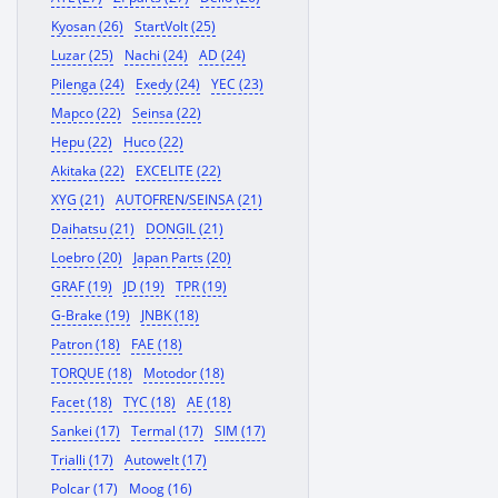
Kyosan (26)
StartVolt (25)
Luzar (25)
Nachi (24)
AD (24)
Pilenga (24)
Exedy (24)
YEC (23)
Mapco (22)
Seinsa (22)
Hepu (22)
Huco (22)
Akitaka (22)
EXCELITE (22)
XYG (21)
AUTOFREN/SEINSA (21)
Daihatsu (21)
DONGIL (21)
Loebro (20)
Japan Parts (20)
GRAF (19)
JD (19)
TPR (19)
G-Brake (19)
JNBK (18)
Patron (18)
FAE (18)
TORQUE (18)
Motodor (18)
Facet (18)
TYC (18)
AE (18)
Sankei (17)
Termal (17)
SIM (17)
Trialli (17)
Autowelt (17)
Polcar (17)
Moog (16)