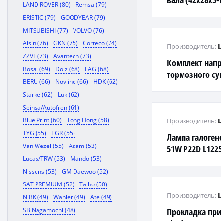
вала (42x28x5-
LAND ROVER (80)
Remsa (79)
ERISTIC (79)
GOODYEAR (79)
MITSUBISHI (77)
VOLVO (76)
Aisin (76)
GKN (75)
Corteco (74)
Производитель:
ZZVF (73)
Avantech (73)
Комплект нап
Bosal (69)
Dolz (68)
FAG (68)
тормозного су
BERU (66)
Novline (66)
HDK (62)
CAMRY седан (_
Starke (62)
Luk (62)
Seinsa/Autofren (61)
Blue Print (60)
Tong Hong (58)
Производитель:
TYG (55)
EGR (55)
Лампа галоген
Van Wezel (55)
Asam (53)
51W P22D L122
Lucas/TRW (53)
Mando (53)
Nissens (53)
GM Daewoo (52)
SAT PREMIUM (52)
Taiho (50)
Производитель:
NiBK (49)
Wahler (49)
Ate (49)
SB Nagamochi (48)
Прокладка пр