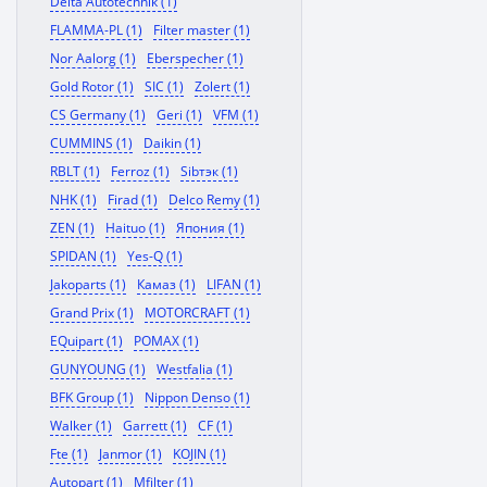
Delta Autotechnik (1)
FLAMMA-PL (1)
Filter master (1)
Nor Aalorg (1)
Eberspecher (1)
Gold Rotor (1)
SIC (1)
Zolert (1)
CS Germany (1)
Geri (1)
VFM (1)
CUMMINS (1)
Daikin (1)
RBLT (1)
Ferroz (1)
Sibтэк (1)
NHK (1)
Firad (1)
Delco Remy (1)
ZEN (1)
Haituo (1)
Япония (1)
SPIDAN (1)
Yes-Q (1)
Jakoparts (1)
Камаз (1)
LIFAN (1)
Grand Prix (1)
MOTORCRAFT (1)
EQuipart (1)
POMAX (1)
GUNYOUNG (1)
Westfalia (1)
BFK Group (1)
Nippon Denso (1)
Walker (1)
Garrett (1)
CF (1)
Fte (1)
Janmor (1)
KOJIN (1)
Autopart (1)
Mfilter (1)