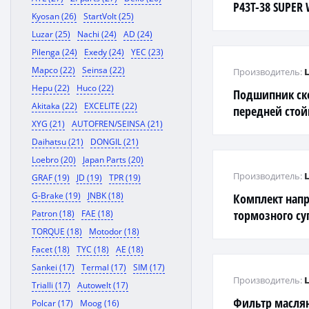
P43T-38 SUPER 
Kyosan (26)
StartVolt (25)
Luzar (25)
Nachi (24)
AD (24)
Pilenga (24)
Exedy (24)
YEC (23)
Mapco (22)
Seinsa (22)
Производитель:
Hepu (22)
Huco (22)
Подшипник ск
Akitaka (22)
EXCELITE (22)
передней стой
XYG (21)
AUTOFREN/SEINSA (21)
04-/DUET 98-0
Daihatsu (21)
DONGIL (21)
04-
Loebro (20)
Japan Parts (20)
Производитель:
GRAF (19)
JD (19)
TPR (19)
G-Brake (19)
JNBK (18)
Комплект нап
тормозного су
Patron (18)
FAE (18)
mm, суппорт A
TORQUE (18)
Motodor (18)
Facet (18)
TYC (18)
AE (18)
Sankei (17)
Termal (17)
SIM (17)
Производитель:
Trialli (17)
Autowelt (17)
Фильтр масля
Polcar (17)
Moog (16)