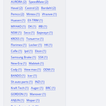
AURORA (2)
SpeedMate (2)
Haval (2)
Castrol (2)
Bardahl (2)
Pemco (2)
Mintex (1)
Италия (1)
Huasen (1)
EX-TRIM (1)
MIYAKO (1)
DK (1)
IRB (1)
NSM (1)
Seco (1)
Барнаул (1)
KROSS (1)
Тольятти (1)
Florimex (1)
Locker (1)
HK (1)
Cofle (1)
Ipd (1)
Eksin (1)
Samsung Brake (1)
SSK (1)
New-Era (1)
Mabitek (1)
Cody (1)
View max (1)
ODM (1)
BANDO (1)
Icer (1)
Sh auto parts (1)
INZI (1)
Kraft Tech (1)
Auger (1)
BRC (1)
GORDON (1)
Manover (1)
ANJUN (1)
Mopar (1)