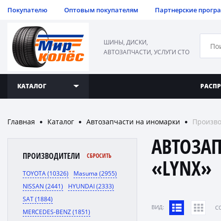
Покупателю
Оптовым покупателям
Партнерские прогр
ШИНЫ, ДИСКИ,
АВТОЗАПЧАСТИ, УСЛУГИ СТО
КАТАЛОГ
РАСП
Главная
Каталог
Автозапчасти на иномарки
Произво
●
●
●
АВТОЗА
ПРОИЗВОДИТЕЛИ
СБРОСИТЬ
«LYNX»
TOYOTA (10326)
Masuma (2955)
NISSAN (2441)
HYUNDAI (2333)
SAT (1884)
ВИД:
C
MERCEDES-BENZ (1851)