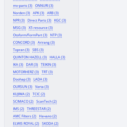
mv-parts (3)
ONNURI (3)
Norden (3)
APK (3)
ARB (3)
NPR (3)
Direct Parts (3)
KGC (3)
MSG (3)
X5 resource (3)
Otoform/FormPart (3)
NTP (3)
CONCORD (3)
Arirang (3)
Topran (3)
SBS (3)
QUINTON HAZELL (3)
HALLA (3)
IKA (3)
DAR (3)
TEIKIN (3)
MOTORHERZ (3)
TRT (3)
Doohap (3)
LADA (3)
OURSUN (3)
Varta (3)
KUJIWA (2)
TCIC (2)
SCIMACO (2)
ScanTech (2)
IMS (2)
THREESTAR (2)
AMC Filters (2)
Начало (2)
ELWIS ROYAL (2)
SKODA (2)