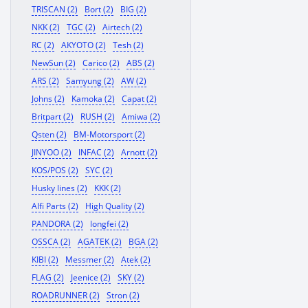
TRISCAN (2)
Bort (2)
BIG (2)
NKK (2)
TGC (2)
Airtech (2)
RC (2)
AKYOTO (2)
Tesh (2)
NewSun (2)
Carico (2)
ABS (2)
ARS (2)
Samyung (2)
AW (2)
Johns (2)
Kamoka (2)
Capat (2)
Britpart (2)
RUSH (2)
Amiwa (2)
Qsten (2)
BM-Motorsport (2)
JINYOO (2)
INFAC (2)
Arnott (2)
KOS/POS (2)
SYC (2)
Husky lines (2)
KKK (2)
Alfi Parts (2)
High Quality (2)
PANDORA (2)
longfei (2)
OSSCA (2)
AGATEK (2)
BGA (2)
KIBI (2)
Messmer (2)
Atek (2)
FLAG (2)
Jeenice (2)
SKY (2)
ROADRUNNER (2)
Stron (2)