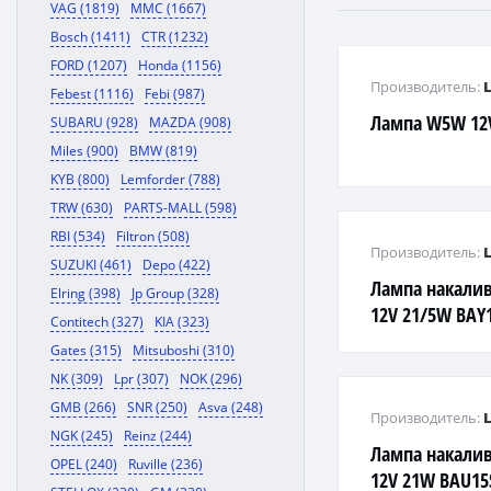
VAG (1819)
MMC (1667)
Bosch (1411)
CTR (1232)
FORD (1207)
Honda (1156)
Производитель:
Febest (1116)
Febi (987)
Лампа W5W 12
SUBARU (928)
MAZDA (908)
Miles (900)
BMW (819)
KYB (800)
Lemforder (788)
TRW (630)
PARTS-MALL (598)
RBI (534)
Filtron (508)
Производитель:
SUZUKI (461)
Depo (422)
Лампа накалив
Elring (398)
Jp Group (328)
12V 21/5W BAY
Contitech (327)
KIA (323)
Gates (315)
Mitsuboshi (310)
NK (309)
Lpr (307)
NOK (296)
GMB (266)
SNR (250)
Asva (248)
Производитель:
NGK (245)
Reinz (244)
Лампа накалив
OPEL (240)
Ruville (236)
12V 21W BAU15