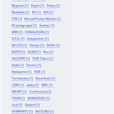
Mopisan (1)
Payen (1)
Feituo (1)
Roadsafe (1)
Rcl (1)
AKS (1)
TYB (1)
Morse/Friction Master (1)
Dl-autogruppe (1)
Seintex (1)
MRK (1)
DONALDSON (1)
O.S.K. (1)
Autopartner (1)
BALTEX (1)
Osram (1)
DODA (1)
KOITO (1)
IZUMI (1)
Kixx (1)
HILLPORT (1)
FAW Tokico (1)
Delta (1)
Devers (1)
Nakayama (1)
HDE (1)
Termotrans (1)
BaumAuto (1)
LORO (1)
Japko (1)
MBS (1)
INPART (1)
Comfortmat (1)
TIGAR (1)
MONGOOSE (1)
Ural (1)
Gallant (1)
AYWIPARTS (1)
KATSURO (1)