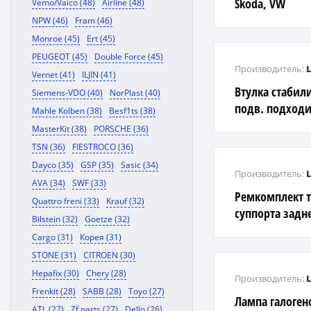
Skoda, VW
Vemo/Vaico (48)
Airline (48)
NPW (46)
Fram (46)
Monroe (45)
Ert (45)
PEUGEOT (45)
Double Force (45)
Производитель:
Vernet (41)
ILJIN (41)
Втулка стабил
Siemens-VDO (40)
NorPlast (40)
подв. подходи
Mahle Kolben (38)
Besf1ts (38)
Celica(ZZT23_) 
MasterKit (38)
PORSCHE (36)
05
TSN (36)
FIESTROCO (36)
Dayco (35)
GSP (35)
Sasic (34)
Производитель:
AVA (34)
SWF (33)
Ремкомплект 
Quattro freni (33)
Krauf (32)
суппорта задн
Bilstein (32)
Goetze (32)
38 mm, суппор
Cargo (31)
Корея (31)
STONE (31)
CITROEN (30)
Hepafix (30)
Chery (28)
Производитель:
Frenkit (28)
SABB (28)
Toyo (27)
Лампа галоген
ATL (27)
Zf parts (27)
Dello (26)