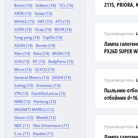
2115, PRIORA, 
Bremi (16)
Zekkert (16)
TCL (16)
VESTA, X-RAY
AKOK (15)
Seiwa (15)
MAHLE (15)
HKT (15)
ATS (15)
SUFIX (15)
Ocap (14)
BEHR (14)
Производитель:
Tong yang (14)
TopFils (14)
Лампа галоген
AISAN (14)
Bendix (14)
PX26D SUPER W
Kilen (14)
Nitto (14)
RAON (13)
SUN (13)
NT (13)
BodyParts (13)
Micro (13)
GLYCO (13)
General Motors (13)
DASHI (13)
Производитель:
Sailing (13)
Emmetec (13)
Пыльник-отбо
VTR (13)
Fiat/Alfa/Lancia (13)
отбойник d=16
NWB (12)
Pierburg (12)
D=60, H=150
MAGNETI MARELLI (12)
Glaser (12)
Metelli (12)
NDC (11)
Otto Zimermann (11)
Производитель:
E.co. (11)
Kayaba (11)
Лампа галоген