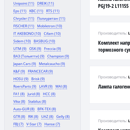
Unipoint (11)
DREIK (11)
PGJ19-2 L11155
Eps (11)
KBC (11)
RTS (11)
Chrysler (11)
Полиуретан (11)
FISCHER (11)
Mobiletron (10)
Производитель:
IT AKEBONO (10)
Cifam (10)
Sidem (10)
BASBUG (10)
Комплект нап
UTM (9)
OSK (9)
Freccia (9)
тормозного су
(направляюща
ВАЗ (Тольятти) (9)
Champion (9)
Aisin/Advics/S
Japan Cars (9)
Metalcaucho (9)
K&F (9)
FRANCECAR (9)
Производитель:
HOSU (9)
Brisk (9)
Лампа галоген
RoersParts (9)
LAVR (9)
WAI (8)
FA1 (8)
Jurid (8)
HCC (8)
Vika (8)
Stabilus (8)
Auto-GUR (8)
BFK-TEX (8)
GTR (8)
RIK (8)
UAZ (8)
Gelly (8)
Производитель:
FBJ (7)
V-Star (7)
Hanse (7)