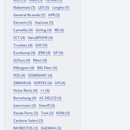
Nakamoto (5)
LEX (5)
Longho (5)
General Ricambi (5)
APR (5)
Element (5)
StarLine (5)
Camellia (4)
Girling (4)
R8 (4)
SCT (4)
АвтоБРОНЯ (4)
Trucktec (4)
DAF (4)
Eurobump (4)
JFBK (4)
GP (4)
ALFeco (4)
Riken (4)
Pilkington (4)
BIG Filter (4)
POS (4)
DOMINANT (4)
ZIKMAR (4)
KORTEX (4)
UFI (4)
Victor Reinz (4)
<> (4)
Borsehung (4)
AC-DELCO (3)
Intermotor (3)
Sheriff (3)
Panda Parts (3)
Tork (3)
KONI (3)
Cardone Select (3)
RAYBESTOS (3)
DAEWHA (3)