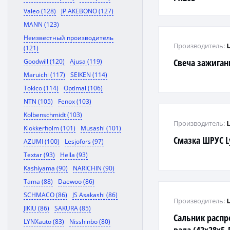
Valeo (128)
JP AKEBONO (127)
MANN (123)
Неизвестный производитель
Производитель:
(121)
Свеча зажиган
Goodwill (120)
Ajusa (119)
Maruichi (117)
SEIKEN (114)
Tokico (114)
Optimal (106)
NTN (105)
Fenox (103)
Kolbenschmidt (103)
Производитель:
Klokkerholm (101)
Musashi (101)
Смазка ШРУС L
AZUMI (100)
Lesjofors (97)
Textar (93)
Hella (93)
Kashiyama (90)
NARICHIN (90)
Tama (88)
Daewoo (86)
SCHMACO (86)
JS Asakashi (86)
Производитель:
JIKIU (86)
SAKURA (85)
Сальник распр
LYNXauto (83)
Nisshinbo (80)