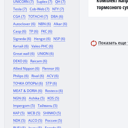
Комплект нап
UNICORN (7)
Suplex (7)
QH (7)
тормозного су
Tesla (7)
Cob-Web (7)
NTY (7)
(направляющая
CGA (7)
TOTACHI (7)
DBA (6)
Akebono) BC-2
Autoclover (6)
NBN (6)
Alkar (6)
Casp (6)
TP (6)
FKC (6)
Signeda (6)
Hengst (6)
NSP (6)
Показать еще
Китай (6)
Valeo PHC (6)
Great wall (6)
UNION (6)
DEKO (6)
Raicam (6)
Allied Nippon (6)
Flennor (6)
Philips (6)
Rival (6)
ACV (6)
ТОЧКА ОПОРЫ (6)
STP (6)
MEAT & DORIA (6)
Rosteco (6)
NGN (6)
Ashika (5)
KOS (5)
Impergom (5)
Тайвань (5)
KAP (5)
MCB (5)
SHINKO (5)
NDK (5)
ALCO (5)
Россия (5)
RUEI (5)
Isuzu (5)
Ferodo (5)