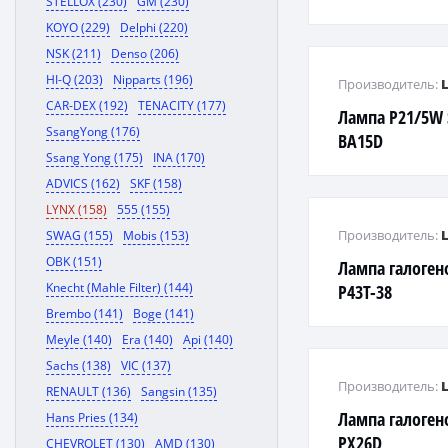
STELLOX (230)
GM (230)
KOYO (229)
Delphi (220)
NSK (211)
Denso (206)
HI-Q (203)
Nipparts (196)
Производитель:
CAR-DEX (192)
TENACITY (177)
Лампа P21/5W 
SsangYong (176)
BA15D
Ssang Yong (175)
INA (170)
ADVICS (162)
SKF (158)
LYNX (158)
555 (155)
Производитель:
SWAG (155)
Mobis (153)
OBK (151)
Лампа галоген
Knecht (Mahle Filter) (144)
P43T-38
Brembo (141)
Boge (141)
Meyle (140)
Era (140)
Api (140)
Sachs (138)
VIC (137)
Производитель:
RENAULT (136)
Sangsin (135)
Лампа галоген
Hans Pries (134)
PX26D
CHEVROLET (130)
AMD (130)