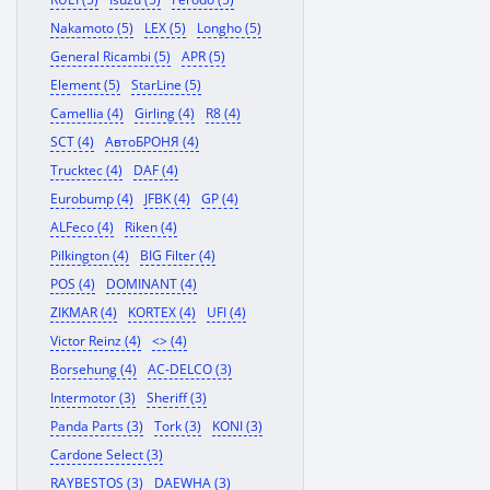
Nakamoto (5)
LEX (5)
Longho (5)
General Ricambi (5)
APR (5)
Element (5)
StarLine (5)
Camellia (4)
Girling (4)
R8 (4)
SCT (4)
АвтоБРОНЯ (4)
Trucktec (4)
DAF (4)
Eurobump (4)
JFBK (4)
GP (4)
ALFeco (4)
Riken (4)
Pilkington (4)
BIG Filter (4)
POS (4)
DOMINANT (4)
ZIKMAR (4)
KORTEX (4)
UFI (4)
Victor Reinz (4)
<> (4)
Borsehung (4)
AC-DELCO (3)
Intermotor (3)
Sheriff (3)
Panda Parts (3)
Tork (3)
KONI (3)
Cardone Select (3)
RAYBESTOS (3)
DAEWHA (3)