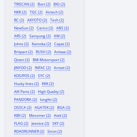
TRISCAN (2)
Bort (2)
BIG (2)
NKK (2)
TGC (2)
Airtech (2)
RC (2)
AKYOTO (2)
Tesh (2)
NewSun (2)
Carico (2)
ABS (2)
ARS (2)
Samyung (2)
AW (2)
Johns (2)
Kamoka (2)
Capat (2)
Britpart (2)
RUSH (2)
Amiwa (2)
Qsten (2)
BM-Motorsport (2)
JINYOO (2)
INFAC (2)
Arnott (2)
KOS/POS (2)
SYC (2)
Husky lines (2)
KKK (2)
Alfi Parts (2)
High Quality (2)
PANDORA (2)
longfei (2)
OSSCA (2)
AGATEK (2)
BGA (2)
KIBI (2)
Messmer (2)
Atek (2)
FLAG (2)
Jeenice (2)
SKY (2)
ROADRUNNER (2)
Stron (2)