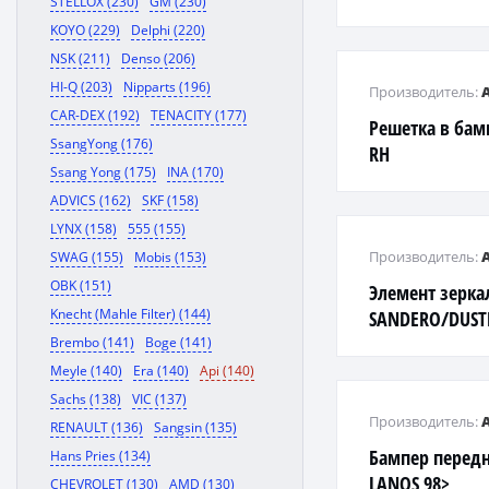
STELLOX (230)
GM (230)
KOYO (229)
Delphi (220)
NSK (211)
Denso (206)
HI-Q (203)
Nipparts (196)
Производитель:
CAR-DEX (192)
TENACITY (177)
Решетка в бам
SsangYong (176)
RH
Ssang Yong (175)
INA (170)
ADVICS (162)
SKF (158)
LYNX (158)
555 (155)
Производитель:
SWAG (155)
Mobis (153)
OBK (151)
Элемент зерк
Knecht (Mahle Filter) (144)
SANDERO/DUST
Brembo (141)
Boge (141)
Meyle (140)
Era (140)
Api (140)
Sachs (138)
VIC (137)
Производитель:
RENAULT (136)
Sangsin (135)
Бампер перед
Hans Pries (134)
LANOS 98>
CHEVROLET (130)
AMD (130)