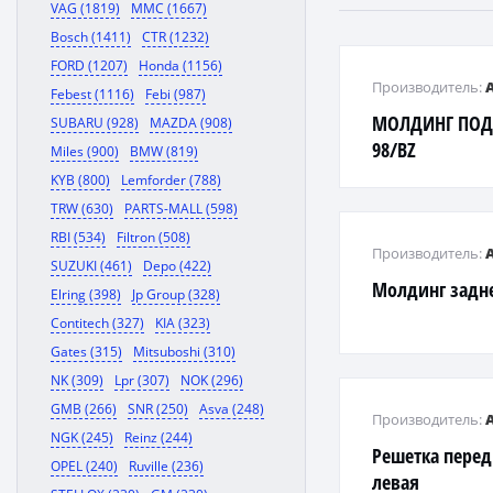
VAG (1819)
MMC (1667)
Bosch (1411)
CTR (1232)
FORD (1207)
Honda (1156)
Производитель:
Febest (1116)
Febi (987)
МОЛДИНГ ПОД 
SUBARU (928)
MAZDA (908)
98/BZ
Miles (900)
BMW (819)
KYB (800)
Lemforder (788)
TRW (630)
PARTS-MALL (598)
RBI (534)
Filtron (508)
Производитель:
SUZUKI (461)
Depo (422)
Молдинг задн
Elring (398)
Jp Group (328)
Contitech (327)
KIA (323)
Gates (315)
Mitsuboshi (310)
NK (309)
Lpr (307)
NOK (296)
GMB (266)
SNR (250)
Asva (248)
Производитель:
NGK (245)
Reinz (244)
Решетка перед
OPEL (240)
Ruville (236)
левая