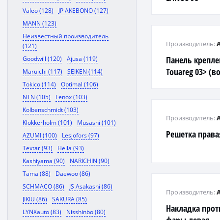
Valeo (128)
JP AKEBONO (127)
MANN (123)
Неизвестный производитель
Производитель:
(121)
Панель крепл
Goodwill (120)
Ajusa (119)
Touareg 03> (в
Maruichi (117)
SEIKEN (114)
осмотр перед 
Tokico (114)
Optimal (106)
NTN (105)
Fenox (103)
Kolbenschmidt (103)
Производитель:
Klokkerholm (101)
Musashi (101)
Решетка права
AZUMI (100)
Lesjofors (97)
Textar (93)
Hella (93)
Kashiyama (90)
NARICHIN (90)
Tama (88)
Daewoo (86)
SCHMACO (86)
JS Asakashi (86)
Производитель:
JIKIU (86)
SAKURA (85)
Накладка про
LYNXauto (83)
Nisshinbo (80)