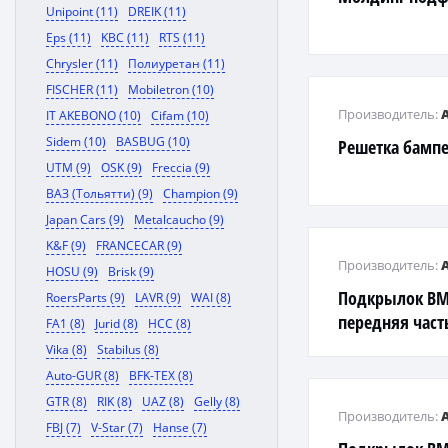
Unipoint (11)
DREIK (11)
Eps (11)
KBC (11)
RTS (11)
Chrysler (11)
Полиуретан (11)
FISCHER (11)
Mobiletron (10)
Производитель:
IT AKEBONO (10)
Cifam (10)
Sidem (10)
BASBUG (10)
Решетка бампе
UTM (9)
OSK (9)
Freccia (9)
ВАЗ (Тольятти) (9)
Champion (9)
Japan Cars (9)
Metalcaucho (9)
K&F (9)
FRANCECAR (9)
Производитель:
HOSU (9)
Brisk (9)
Подкрылок BMW
RoersParts (9)
LAVR (9)
WAI (8)
передняя част
FA1 (8)
Jurid (8)
HCC (8)
Vika (8)
Stabilus (8)
Auto-GUR (8)
BFK-TEX (8)
GTR (8)
RIK (8)
UAZ (8)
Gelly (8)
Производитель:
FBJ (7)
V-Star (7)
Hanse (7)