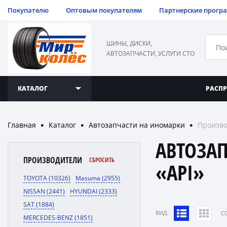
Покупателю
Оптовым покупателям
Партнерские прогр
ШИНЫ, ДИСКИ,
АВТОЗАПЧАСТИ, УСЛУГИ СТО
КАТАЛОГ
РАСП
Главная
Каталог
Автозапчасти на иномарки
Произво
●
●
●
АВТОЗА
ПРОИЗВОДИТЕЛИ
СБРОСИТЬ
«API»
TOYOTA (10326)
Masuma (2955)
NISSAN (2441)
HYUNDAI (2333)
SAT (1884)
ВИД:
C
MERCEDES-BENZ (1851)