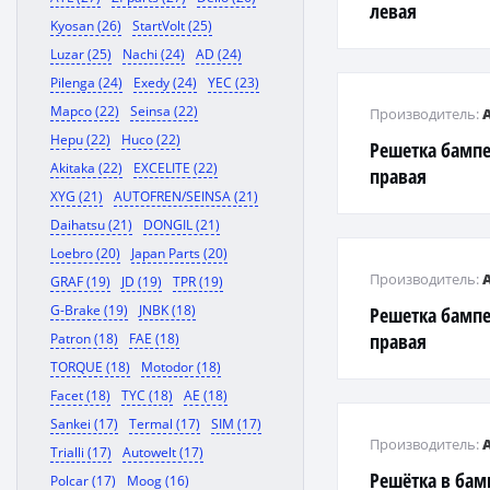
левая
Kyosan (26)
StartVolt (25)
Luzar (25)
Nachi (24)
AD (24)
Pilenga (24)
Exedy (24)
YEC (23)
Mapco (22)
Seinsa (22)
Производитель:
Hepu (22)
Huco (22)
Решетка бампе
Akitaka (22)
EXCELITE (22)
правая
XYG (21)
AUTOFREN/SEINSA (21)
Daihatsu (21)
DONGIL (21)
Loebro (20)
Japan Parts (20)
Производитель:
GRAF (19)
JD (19)
TPR (19)
G-Brake (19)
JNBK (18)
Решетка бампе
правая
Patron (18)
FAE (18)
TORQUE (18)
Motodor (18)
Facet (18)
TYC (18)
AE (18)
Sankei (17)
Termal (17)
SIM (17)
Производитель:
Trialli (17)
Autowelt (17)
Решётка в бам
Polcar (17)
Moog (16)