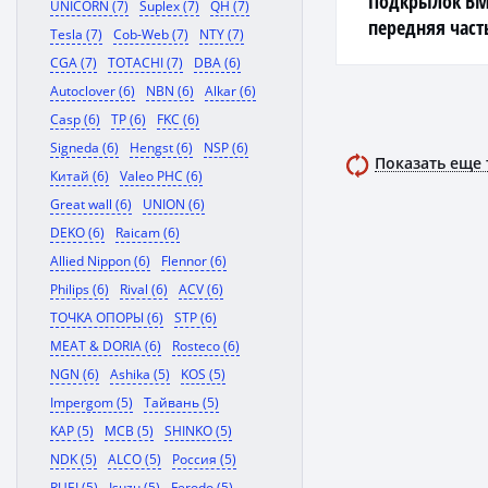
Подкрылок BMW
UNICORN (7)
Suplex (7)
QH (7)
передняя част
Tesla (7)
Cob-Web (7)
NTY (7)
CGA (7)
TOTACHI (7)
DBA (6)
Autoclover (6)
NBN (6)
Alkar (6)
Casp (6)
TP (6)
FKC (6)
Signeda (6)
Hengst (6)
NSP (6)
Показать еще
Китай (6)
Valeo PHC (6)
Great wall (6)
UNION (6)
DEKO (6)
Raicam (6)
Allied Nippon (6)
Flennor (6)
Philips (6)
Rival (6)
ACV (6)
ТОЧКА ОПОРЫ (6)
STP (6)
MEAT & DORIA (6)
Rosteco (6)
NGN (6)
Ashika (5)
KOS (5)
Impergom (5)
Тайвань (5)
KAP (5)
MCB (5)
SHINKO (5)
NDK (5)
ALCO (5)
Россия (5)
RUEI (5)
Isuzu (5)
Ferodo (5)