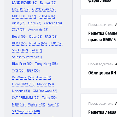
фары левая
LAND ROVER (80)
Remsa (79)
ERISTIC (79)
GOODYEAR (79)
MITSUBISHI (77)
VOLVO (76)
Aisin (76)
GKN (75)
Corteco (74)
Производитель:
ZZVF (73)
Avantech (73)
Решетка бампе
Bosal (69)
Dolz (68)
FAG (68)
правая BMW 5 
BERU (66)
Novline (66)
HDK (62)
Starke (62)
Luk (62)
Seinsa/Autofren (61)
Blue Print (60)
Tong Hong (58)
Производитель:
TYG (55)
EGR (55)
Облицовка RH
Van Wezel (55)
Asam (53)
Lucas/TRW (53)
Mando (53)
Nissens (53)
GM Daewoo (52)
SAT PREMIUM (52)
Taiho (50)
Производитель:
NiBK (49)
Wahler (49)
Ate (49)
SB Nagamochi (48)
Решетка левая