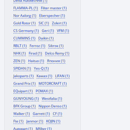
Delta Autotechnik (1)
FLAMMA-PL (1)
Filter master (1)
Nor Aalorg (1)
Eberspecher (1)
Gold Rotor (1)
SIC (1)
Zolert (1)
CS Germany (1)
Geri (1)
VFM (1)
CUMMINS (1)
Daikin (1)
RBLT (1)
Ferroz (1)
Sibтэк (1)
NHK (1)
Firad (1)
Delco Remy (1)
ZEN (1)
Haituo (1)
Япония (1)
SPIDAN (1)
Yes-Q (1)
Jakoparts (1)
Камаз (1)
LIFAN (1)
Grand Prix (1)
MOTORCRAFT (1)
EQuipart (1)
POMAX (1)
GUNYOUNG (1)
Westfalia (1)
BFK Group (1)
Nippon Denso (1)
Walker (1)
Garrett (1)
CF (1)
Fte (1)
Janmor (1)
KOJIN (1)
Autopart (1)
Mfilter (1)