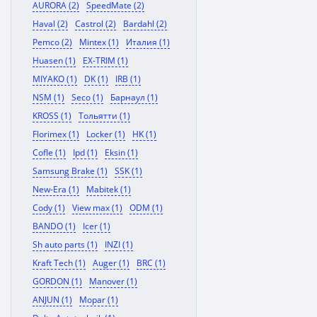
AURORA (2)
SpeedMate (2)
Haval (2)
Castrol (2)
Bardahl (2)
Pemco (2)
Mintex (1)
Италия (1)
Huasen (1)
EX-TRIM (1)
MIYAKO (1)
DK (1)
IRB (1)
NSM (1)
Seco (1)
Барнаул (1)
KROSS (1)
Тольятти (1)
Florimex (1)
Locker (1)
HK (1)
Cofle (1)
Ipd (1)
Eksin (1)
Samsung Brake (1)
SSK (1)
New-Era (1)
Mabitek (1)
Cody (1)
View max (1)
ODM (1)
BANDO (1)
Icer (1)
Sh auto parts (1)
INZI (1)
Kraft Tech (1)
Auger (1)
BRC (1)
GORDON (1)
Manover (1)
ANJUN (1)
Mopar (1)