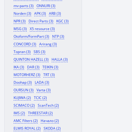
mv-parts (3)
ONNURI (3)
Norden (3)
APK (3)
ARB (3)
NPR (3)
Direct Parts (3)
KGC (3)
MSG (3)
X5 resource (3)
Otoform/FormPart (3)
NTP (3)
CONCORD (3)
Arirang (3)
Topran (3)
SBS (3)
QUINTON HAZELL (3)
HALLA (3)
IKA (3)
DAR (3)
TEIKIN (3)
MOTORHERZ (3)
TRT (3)
Doohap (3)
LADA (3)
OURSUN (3)
Varta (3)
KUJIWA (2)
TCIC (2)
SCIMACO (2)
ScanTech (2)
IMS (2)
THREESTAR (2)
AMC Filters (2)
Начало (2)
ELWIS ROYAL (2)
SKODA (2)