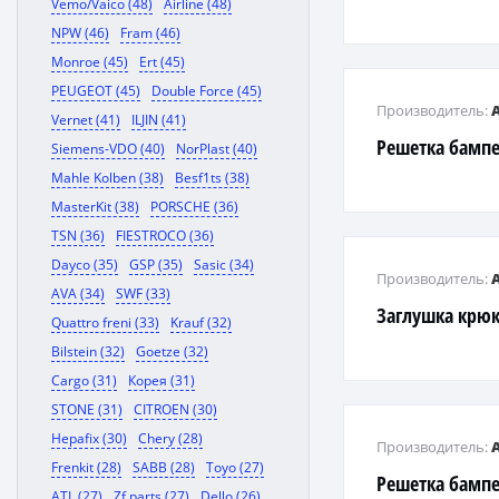
Vemo/Vaico (48)
Airline (48)
NPW (46)
Fram (46)
Monroe (45)
Ert (45)
PEUGEOT (45)
Double Force (45)
Производитель:
Vernet (41)
ILJIN (41)
Решетка бамп
Siemens-VDO (40)
NorPlast (40)
Mahle Kolben (38)
Besf1ts (38)
MasterKit (38)
PORSCHE (36)
TSN (36)
FIESTROCO (36)
Dayco (35)
GSP (35)
Sasic (34)
Производитель:
AVA (34)
SWF (33)
Заглушка крюк
Quattro freni (33)
Krauf (32)
Bilstein (32)
Goetze (32)
Cargo (31)
Корея (31)
STONE (31)
CITROEN (30)
Hepafix (30)
Chery (28)
Производитель:
Frenkit (28)
SABB (28)
Toyo (27)
Решетка бампе
ATL (27)
Zf parts (27)
Dello (26)