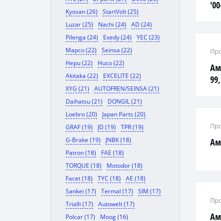
'00
Kyosan (26)
StartVolt (25)
Luzar (25)
Nachi (24)
AD (24)
Pilenga (24)
Exedy (24)
YEC (23)
Mapco (22)
Seinsa (22)
Про
Hepu (22)
Huco (22)
Ам
Akitaka (22)
EXCELITE (22)
99,
XYG (21)
AUTOFREN/SEINSA (21)
Daihatsu (21)
DONGIL (21)
Loebro (20)
Japan Parts (20)
Про
GRAF (19)
JD (19)
TPR (19)
G-Brake (19)
JNBK (18)
Ам
Patron (18)
FAE (18)
TORQUE (18)
Motodor (18)
Facet (18)
TYC (18)
AE (18)
Sankei (17)
Termal (17)
SIM (17)
Про
Trialli (17)
Autowelt (17)
Ам
Polcar (17)
Moog (16)