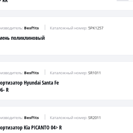
- RR
изводитель:
Besf1ts
Каталожный номер:
5PK1257
мень поликлиновый
изводитель:
Besf1ts
Каталожный номер:
SR1011
ортизатор Hyundai Santa Fe
6- R
изводитель:
Besf1ts
Каталожный номер:
SR2011
ортизатор Kia PICANTO 04> R