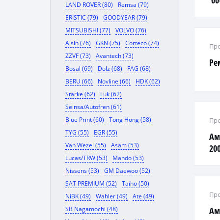
'00
LAND ROVER (80)
Remsa (79)
ERISTIC (79)
GOODYEAR (79)
MITSUBISHI (77)
VOLVO (76)
Aisin (76)
GKN (75)
Corteco (74)
Про
ZZVF (73)
Avantech (73)
Ре
Bosal (69)
Dolz (68)
FAG (68)
BERU (66)
Novline (66)
HDK (62)
Starke (62)
Luk (62)
Seinsa/Autofren (61)
Blue Print (60)
Tong Hong (58)
Про
TYG (55)
EGR (55)
Ам
Van Wezel (55)
Asam (53)
200
Lucas/TRW (53)
Mando (53)
Nissens (53)
GM Daewoo (52)
SAT PREMIUM (52)
Taiho (50)
Про
NiBK (49)
Wahler (49)
Ate (49)
SB Nagamochi (48)
Ам