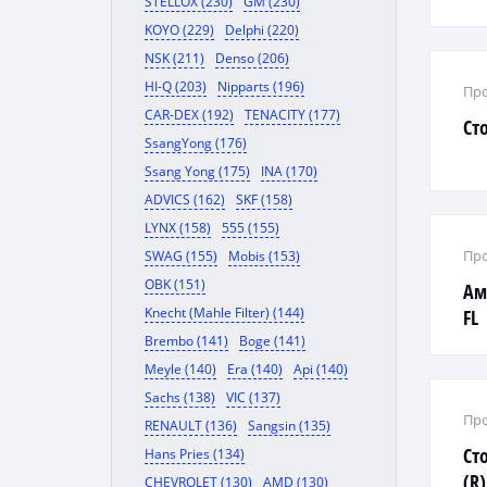
STELLOX (230)
GM (230)
KOYO (229)
Delphi (220)
NSK (211)
Denso (206)
HI-Q (203)
Nipparts (196)
Про
CAR-DEX (192)
TENACITY (177)
Ст
SsangYong (176)
Ssang Yong (175)
INA (170)
ADVICS (162)
SKF (158)
LYNX (158)
555 (155)
Про
SWAG (155)
Mobis (153)
OBK (151)
Ам
Knecht (Mahle Filter) (144)
FL
Brembo (141)
Boge (141)
Meyle (140)
Era (140)
Api (140)
Sachs (138)
VIC (137)
Про
RENAULT (136)
Sangsin (135)
Сто
Hans Pries (134)
(R)
CHEVROLET (130)
AMD (130)