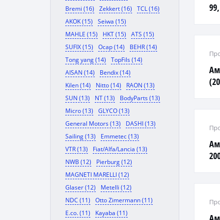
99,
Bremi (16)
Zekkert (16)
TCL (16)
AKOK (15)
Seiwa (15)
MAHLE (15)
HKT (15)
ATS (15)
SUFIX (15)
Ocap (14)
BEHR (14)
Про
Tong yang (14)
TopFils (14)
Ам
AISAN (14)
Bendix (14)
(20
Kilen (14)
Nitto (14)
RAON (13)
SUN (13)
NT (13)
BodyParts (13)
Micro (13)
GLYCO (13)
General Motors (13)
DASHI (13)
Про
Sailing (13)
Emmetec (13)
Ам
VTR (13)
Fiat/Alfa/Lancia (13)
200
NWB (12)
Pierburg (12)
MAGNETI MARELLI (12)
Glaser (12)
Metelli (12)
NDC (11)
Otto Zimermann (11)
Про
E.co. (11)
Kayaba (11)
Ам