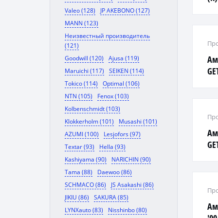
Valeo (128)
JP AKEBONO (127)
MANN (123)
Неизвестный производитель
Про
(121)
Ам
Goodwill (120)
Ajusa (119)
GET
Maruichi (117)
SEIKEN (114)
Tokico (114)
Optimal (106)
NTN (105)
Fenox (103)
Kolbenschmidt (103)
Про
Klokkerholm (101)
Musashi (101)
Ам
AZUMI (100)
Lesjofors (97)
GET
Textar (93)
Hella (93)
Kashiyama (90)
NARICHIN (90)
Tama (88)
Daewoo (86)
SCHMACO (86)
JS Asakashi (86)
Про
JIKIU (86)
SAKURA (85)
Ам
LYNXauto (83)
Nisshinbo (80)