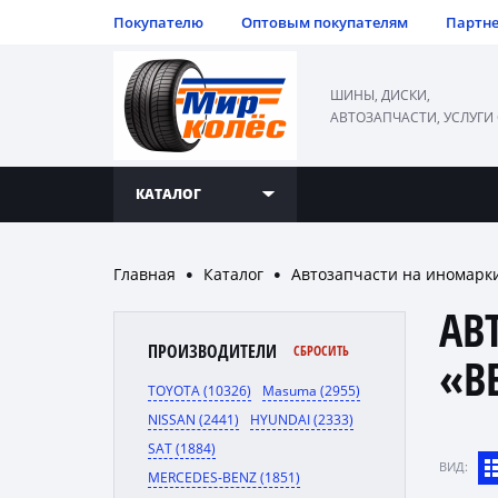
Покупателю
Оптовым покупателям
Партн
ШИНЫ, ДИСКИ,
АВТОЗАПЧАСТИ, УСЛУГИ
КАТАЛОГ
Главная
Каталог
Автозапчасти на иномарк
●
●
АВ
ПРОИЗВОДИТЕЛИ
СБРОСИТЬ
«B
TOYOTA (10326)
Masuma (2955)
NISSAN (2441)
HYUNDAI (2333)
SAT (1884)
ВИД:
MERCEDES-BENZ (1851)