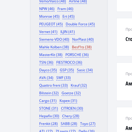
Vemo/Vaico (48)
Airline (48)
NPW (46)
Fram (46)
Monroe (45)
Ert (45)
PEUGEOT (45)
Double Force (45)
Про
Vernet (41)
ILJIN (41)
Ст
Siemens-VDO (40)
NorPlast (40)
Mahle Kolben (38)
Besf1ts (38)
MasterKit (38)
PORSCHE (36)
TSN (36)
FIESTROCO (36)
Dayco (35)
GSP (35)
Sasic (34)
Про
AVA (34)
SWF (33)
Ам
Quattro freni (33)
Krauf (32)
Bilstein (32)
Goetze (32)
Cargo (31)
Корея (31)
STONE (31)
CITROEN (30)
Hepafix (30)
Chery (28)
Про
Frenkit (28)
SABB (28)
Toyo (27)
Ам
ATL (27)
Zf parts (27)
Dello (26)