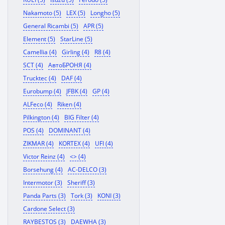
Nakamoto (5)
LEX (5)
Longho (5)
General Ricambi (5)
APR (5)
Element (5)
StarLine (5)
Camellia (4)
Girling (4)
R8 (4)
SCT (4)
АвтоБРОНЯ (4)
Trucktec (4)
DAF (4)
Eurobump (4)
JFBK (4)
GP (4)
ALFeco (4)
Riken (4)
Pilkington (4)
BIG Filter (4)
POS (4)
DOMINANT (4)
ZIKMAR (4)
KORTEX (4)
UFI (4)
Victor Reinz (4)
<> (4)
Borsehung (4)
AC-DELCO (3)
Intermotor (3)
Sheriff (3)
Panda Parts (3)
Tork (3)
KONI (3)
Cardone Select (3)
RAYBESTOS (3)
DAEWHA (3)