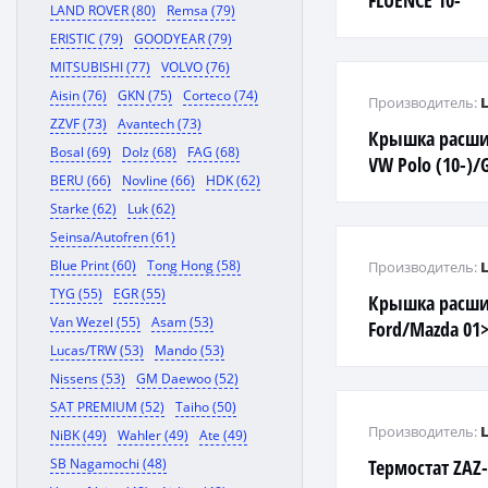
FLUENCE 10-
LAND ROVER (80)
Remsa (79)
ERISTIC (79)
GOODYEAR (79)
MITSUBISHI (77)
VOLVO (76)
Aisin (76)
GKN (75)
Corteco (74)
Производитель:
ZZVF (73)
Avantech (73)
Крышка расши
Bosal (69)
Dolz (68)
FAG (68)
VW Polo (10-)/G
BERU (66)
Novline (66)
HDK (62)
Octavia A4 (04-
Starke (62)
Luk (62)
Seinsa/Autofren (61)
Blue Print (60)
Tong Hong (58)
Производитель:
TYG (55)
EGR (55)
Крышка расши
Van Wezel (55)
Asam (53)
Ford/Mazda 01
Lucas/TRW (53)
Mando (53)
Nissens (53)
GM Daewoo (52)
SAT PREMIUM (52)
Taiho (50)
Производитель:
NiBK (49)
Wahler (49)
Ate (49)
SB Nagamochi (48)
Термостат ZAZ-