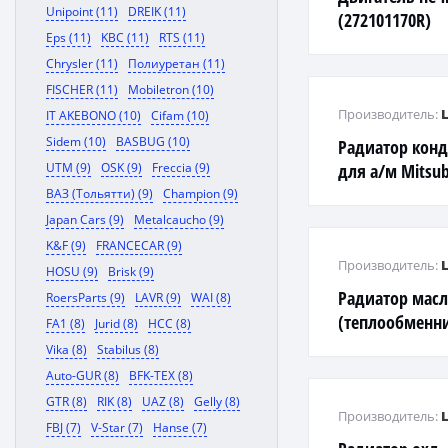
Unipoint (11)
DREIK (11)
(272101170R)
Eps (11)
KBC (11)
RTS (11)
Chrysler (11)
Полиуретан (11)
FISCHER (11)
Mobiletron (10)
Производитель:
IT AKEBONO (10)
Cifam (10)
Sidem (10)
BASBUG (10)
Радиатор конд
UTM (9)
OSK (9)
Freccia (9)
для а/м Mitsubi
ВАЗ (Тольятти) (9)
Champion (9)
Japan Cars (9)
Metalcaucho (9)
K&F (9)
FRANCECAR (9)
Производитель:
HOSU (9)
Brisk (9)
Радиатор масл
RoersParts (9)
LAVR (9)
WAI (8)
(теплообменни
FA1 (8)
Jurid (8)
HCC (8)
Mercedes-Benz 
Vika (8)
Stabilus (8)
Auto-GUR (8)
BFK-TEX (8)
GTR (8)
RIK (8)
UAZ (8)
Gelly (8)
Производитель:
FBJ (7)
V-Star (7)
Hanse (7)