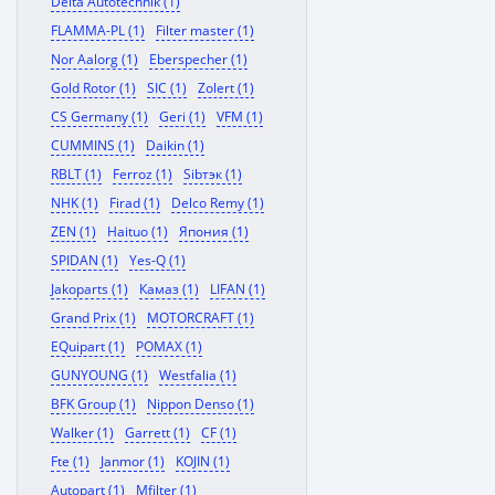
Delta Autotechnik (1)
FLAMMA-PL (1)
Filter master (1)
Nor Aalorg (1)
Eberspecher (1)
Gold Rotor (1)
SIC (1)
Zolert (1)
CS Germany (1)
Geri (1)
VFM (1)
CUMMINS (1)
Daikin (1)
RBLT (1)
Ferroz (1)
Sibтэк (1)
NHK (1)
Firad (1)
Delco Remy (1)
ZEN (1)
Haituo (1)
Япония (1)
SPIDAN (1)
Yes-Q (1)
Jakoparts (1)
Камаз (1)
LIFAN (1)
Grand Prix (1)
MOTORCRAFT (1)
EQuipart (1)
POMAX (1)
GUNYOUNG (1)
Westfalia (1)
BFK Group (1)
Nippon Denso (1)
Walker (1)
Garrett (1)
CF (1)
Fte (1)
Janmor (1)
KOJIN (1)
Autopart (1)
Mfilter (1)