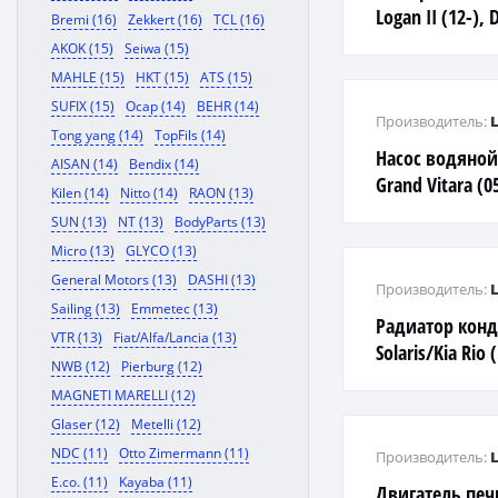
Logan II (12-),
Bremi (16)
Zekkert (16)
TCL (16)
(15-)
AKOK (15)
Seiwa (15)
MAHLE (15)
HKT (15)
ATS (15)
SUFIX (15)
Ocap (14)
BEHR (14)
Производитель:
Tong yang (14)
TopFils (14)
Насос водяной
AISAN (14)
Bendix (14)
Grand Vitara (05
Kilen (14)
Nitto (14)
RAON (13)
SUN (13)
NT (13)
BodyParts (13)
Micro (13)
GLYCO (13)
General Motors (13)
DASHI (13)
Производитель:
Sailing (13)
Emmetec (13)
Радиатор конд
VTR (13)
Fiat/Alfa/Lancia (13)
Solaris/Kia Rio 
NWB (12)
Pierburg (12)
MAGNETI MARELLI (12)
Glaser (12)
Metelli (12)
NDC (11)
Otto Zimermann (11)
Производитель:
E.co. (11)
Kayaba (11)
Двигатель печк