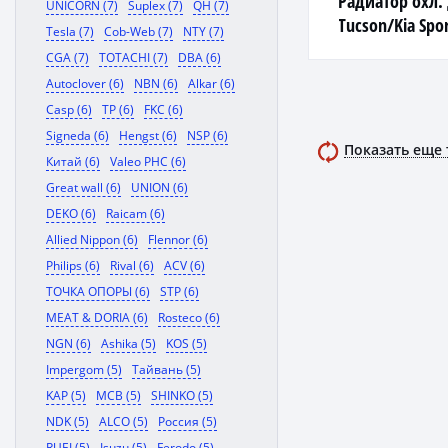
Радиатор охл.
UNICORN (7)
Suplex (7)
QH (7)
Tucson/Kia Spo
Tesla (7)
Cob-Web (7)
NTY (7)
(тип Halla) Luza
CGA (7)
TOTACHI (7)
DBA (6)
Autoclover (6)
NBN (6)
Alkar (6)
Casp (6)
TP (6)
FKC (6)
Signeda (6)
Hengst (6)
NSP (6)
Показать еще
Китай (6)
Valeo PHC (6)
Great wall (6)
UNION (6)
DEKO (6)
Raicam (6)
Allied Nippon (6)
Flennor (6)
Philips (6)
Rival (6)
ACV (6)
ТОЧКА ОПОРЫ (6)
STP (6)
MEAT & DORIA (6)
Rosteco (6)
NGN (6)
Ashika (5)
KOS (5)
Impergom (5)
Тайвань (5)
KAP (5)
MCB (5)
SHINKO (5)
NDK (5)
ALCO (5)
Россия (5)
RUEI (5)
Isuzu (5)
Ferodo (5)