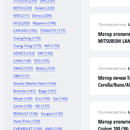
STELLOX (230)
GM (230)
KOYO (229)
Delphi (220)
NSK (211)
Denso (206)
HI-Q (203)
Nipparts (196)
Производитель:
CAR-DEX (192)
TENACITY (177)
Мотор отопите
SsangYong (176)
MITSUBISHI LAN
Ssang Yong (175)
INA (170)
AIRTREKOUTLAN
ADVICS (162)
SKF (158)
LYNX (158)
555 (155)
Производитель:
SWAG (155)
Mobis (153)
OBK (151)
Мотор печки T
Knecht (Mahle Filter) (144)
Corolla/Runx/A
VS/Caldina#ZE2
Brembo (141)
Boge (141)
Meyle (140)
Era (140)
Api (140)
Sachs (138)
VIC (137)
Производитель:
RENAULT (136)
Sangsin (135)
Мотор отопите
Hans Pries (134)
Cruiser 100 (98-
CHEVROLET (130)
AMD (130)