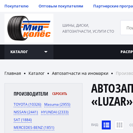
Покупателю
Оптовым покупателям
Партнерские прогр
ШИНЫ, ДИСКИ,
АВТОЗАПЧАСТИ, УСЛУГИ СТО
КАТАЛОГ
РАСП
Главная
Каталог
Автозапчасти на иномарки
Произво
●
●
●
АВТОЗА
ПРОИЗВОДИТЕЛИ
СБРОСИТЬ
«LUZAR»
TOYOTA (10326)
Masuma (2955)
NISSAN (2441)
HYUNDAI (2333)
SAT (1884)
ВИД:
C
MERCEDES-BENZ (1851)