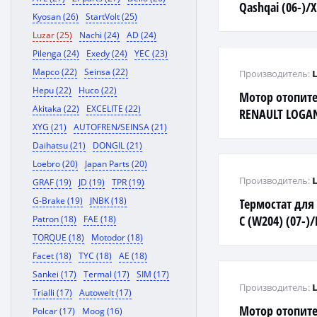
Qashqai (06-)/X
Kyosan (26)
StartVolt (25)
Luzar (25)
Nachi (24)
AD (24)
Pilenga (24)
Exedy (24)
YEC (23)
Mapco (22)
Seinsa (22)
Производитель:
Hepu (22)
Huco (22)
Мотор отопите
Akitaka (22)
EXCELITE (22)
RENAULT LOGAN
XYG (21)
AUTOFREN/SEINSA (21)
SANDERO 08-LA
Daihatsu (21)
DONGIL (21)
Loebro (20)
Japan Parts (20)
Производитель:
GRAF (19)
JD (19)
TPR (19)
G-Brake (19)
JNBK (18)
Термостат для
C (W204) (07-)/
Patron (18)
FAE (18)
180CGI
TORQUE (18)
Motodor (18)
Facet (18)
TYC (18)
AE (18)
Sankei (17)
Termal (17)
SIM (17)
Производитель:
Trialli (17)
Autowelt (17)
Мотор отопите
Polcar (17)
Moog (16)