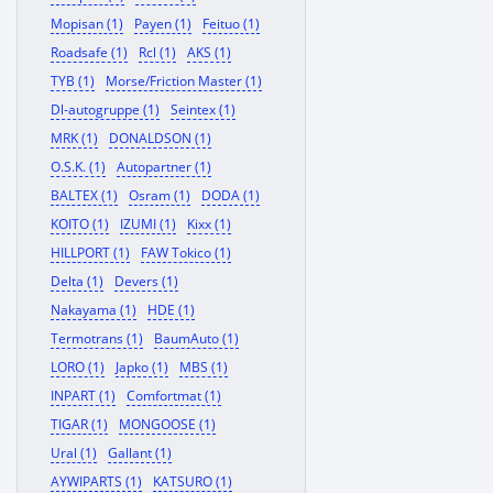
Mopisan (1)
Payen (1)
Feituo (1)
Roadsafe (1)
Rcl (1)
AKS (1)
TYB (1)
Morse/Friction Master (1)
Dl-autogruppe (1)
Seintex (1)
MRK (1)
DONALDSON (1)
O.S.K. (1)
Autopartner (1)
BALTEX (1)
Osram (1)
DODA (1)
KOITO (1)
IZUMI (1)
Kixx (1)
HILLPORT (1)
FAW Tokico (1)
Delta (1)
Devers (1)
Nakayama (1)
HDE (1)
Termotrans (1)
BaumAuto (1)
LORO (1)
Japko (1)
MBS (1)
INPART (1)
Comfortmat (1)
TIGAR (1)
MONGOOSE (1)
Ural (1)
Gallant (1)
AYWIPARTS (1)
KATSURO (1)