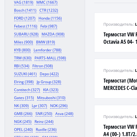
VAG (1819)
MMC (1667)
Bosch (1411)
CTR (1232)
FORD (1207)
Honda (1156)
Производитель:
Febest (1116)
Febi (987)
Термостат VW P
SUBARU (928)
MAZDA (908)
Octavia A5 04- 
Miles (900)
BMW (819)
термоэл.
KYB (800)
Lemforder (788)
TRW (630)
PARTS-MALL (598)
RBI (534)
Filtron (508)
Производитель:
SUZUKI (461)
Depo (422)
Термостат (Mot
Elring (398)
Jp Group (328)
MERCEDES C-Cla
Contitech (327)
KIA (323)
Class(W211) 02-
Gates (315)
Mitsuboshi (310)
Sprinter 06-
NK (309)
Lpr (307)
NOK (296)
GMB (266)
SNR (250)
Asva (248)
Производитель:
NGK (245)
Reinz (244)
Термостат VW P
OPEL (240)
Ruville (236)
A4 (00-) 1.8T/2.