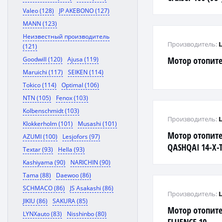
Valeo (128)
JP AKEBONO (127)
MANN (123)
Неизвестный производитель
Производитель:
(121)
Мотор отопител
Goodwill (120)
Ajusa (119)
Maruichi (117)
SEIKEN (114)
Tokico (114)
Optimal (106)
NTN (105)
Fenox (103)
Kolbenschmidt (103)
Производитель:
Klokkerholm (101)
Musashi (101)
Мотор отопите
AZUMI (100)
Lesjofors (97)
QASHQAI 14-X-T
Textar (93)
Hella (93)
Kashiyama (90)
NARICHIN (90)
Tama (88)
Daewoo (86)
SCHMACO (86)
JS Asakashi (86)
Производитель:
JIKIU (86)
SAKURA (85)
Мотор отопите
LYNXauto (83)
Nisshinbo (80)