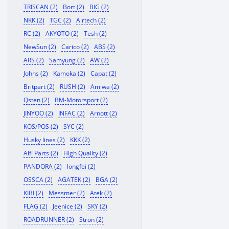
TRISCAN (2)
Bort (2)
BIG (2)
NKK (2)
TGC (2)
Airtech (2)
RC (2)
AKYOTO (2)
Tesh (2)
NewSun (2)
Carico (2)
ABS (2)
ARS (2)
Samyung (2)
AW (2)
Johns (2)
Kamoka (2)
Capat (2)
Britpart (2)
RUSH (2)
Amiwa (2)
Qsten (2)
BM-Motorsport (2)
JINYOO (2)
INFAC (2)
Arnott (2)
KOS/POS (2)
SYC (2)
Husky lines (2)
KKK (2)
Alfi Parts (2)
High Quality (2)
PANDORA (2)
longfei (2)
OSSCA (2)
AGATEK (2)
BGA (2)
KIBI (2)
Messmer (2)
Atek (2)
FLAG (2)
Jeenice (2)
SKY (2)
ROADRUNNER (2)
Stron (2)