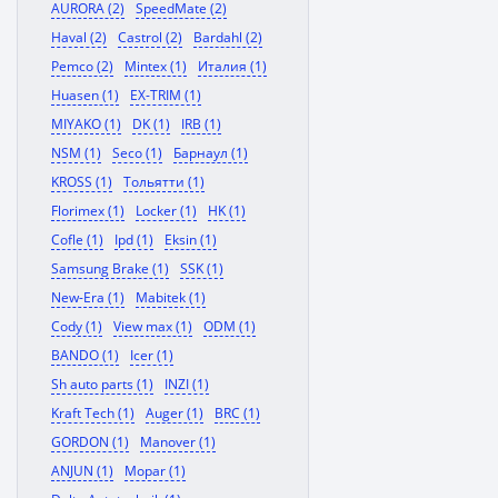
AURORA (2)
SpeedMate (2)
Haval (2)
Castrol (2)
Bardahl (2)
Pemco (2)
Mintex (1)
Италия (1)
Huasen (1)
EX-TRIM (1)
MIYAKO (1)
DK (1)
IRB (1)
NSM (1)
Seco (1)
Барнаул (1)
KROSS (1)
Тольятти (1)
Florimex (1)
Locker (1)
HK (1)
Cofle (1)
Ipd (1)
Eksin (1)
Samsung Brake (1)
SSK (1)
New-Era (1)
Mabitek (1)
Cody (1)
View max (1)
ODM (1)
BANDO (1)
Icer (1)
Sh auto parts (1)
INZI (1)
Kraft Tech (1)
Auger (1)
BRC (1)
GORDON (1)
Manover (1)
ANJUN (1)
Mopar (1)