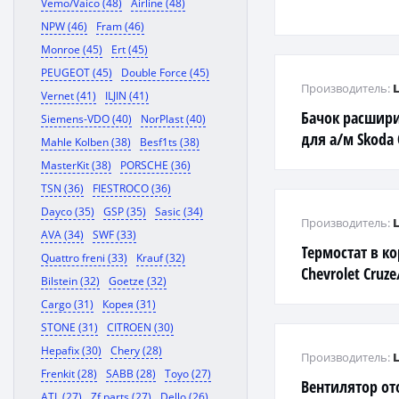
Vemo/Vaico (48)
Airline (48)
NPW (46)
Fram (46)
Monroe (45)
Ert (45)
PEUGEOT (45)
Double Force (45)
Производитель:
Vernet (41)
ILJIN (41)
Бачок расшири
Siemens-VDO (40)
NorPlast (40)
для а/м Skoda 
Mahle Kolben (38)
Besf1ts (38)
Passat B6 (05-)
MasterKit (38)
PORSCHE (36)
TSN (36)
FIESTROCO (36)
Dayco (35)
GSP (35)
Sasic (34)
Производитель:
AVA (34)
SWF (33)
Термостат в к
Quattro freni (33)
Krauf (32)
Chevrolet Cruz
Bilstein (32)
Goetze (32)
1.4i/1.6i/1.8i
Cargo (31)
Корея (31)
STONE (31)
CITROEN (30)
Hepafix (30)
Chery (28)
Производитель:
Frenkit (28)
SABB (28)
Toyo (27)
Вентилятор от
ATL (27)
Zf parts (27)
Dello (26)