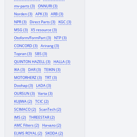
mv-parts (3)
ONNURI (3)
Norden (3)
APK (3)
ARB (3)
NPR (3)
Direct Parts (3)
KGC (3)
MSG (3)
X5 resource (3)
Otoform/FormPart (3)
NTP (3)
CONCORD (3)
Arirang (3)
Topran (3)
SBS (3)
QUINTON HAZELL (3)
HALLA (3)
IKA (3)
DAR (3)
TEIKIN (3)
MOTORHERZ (3)
TRT (3)
Doohap (3)
LADA (3)
OURSUN (3)
Varta (3)
KUJIWA (2)
TCIC (2)
SCIMACO (2)
ScanTech (2)
IMS (2)
THREESTAR (2)
AMC Filters (2)
Начало (2)
ELWIS ROYAL (2)
SKODA (2)