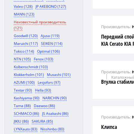
Valeo (128)
JP AKEBONO (127)
MANN (123)
Неизвестный производитель
Производитель:
(121)
Передний спой
Goodwill (120)
Ajusa (119)
KIA Cerato KIA 
Maruichi (117)
SEIKEN (114)
Tokico (114)
Optimal (106)
NTN (105)
Fenox (103)
Kolbenschmidt (103)
Производитель:
Klokkerholm (101)
Musashi (101)
Каталожный
Втулка стабил
AZUMI (100)
Lesjofors (97)
Textar (93)
Hella (93)
Kashiyama (90)
NARICHIN (90)
Tama (88)
Daewoo (86)
SCHMACO (86)
JS Asakashi (86)
Производитель:
JIKIU (86)
SAKURA (85)
Клипса
LYNXauto (83)
Nisshinbo (80)