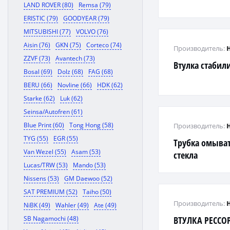
LAND ROVER (80)
Remsa (79)
ERISTIC (79)
GOODYEAR (79)
MITSUBISHI (77)
VOLVO (76)
Aisin (76)
GKN (75)
Corteco (74)
Производитель:
ZZVF (73)
Avantech (73)
Втулка стабил
Bosal (69)
Dolz (68)
FAG (68)
BERU (66)
Novline (66)
HDK (62)
Starke (62)
Luk (62)
Seinsa/Autofren (61)
Blue Print (60)
Tong Hong (58)
Производитель:
TYG (55)
EGR (55)
Трубка омыва
Van Wezel (55)
Asam (53)
стекла
Lucas/TRW (53)
Mando (53)
Nissens (53)
GM Daewoo (52)
SAT PREMIUM (52)
Taiho (50)
Производитель:
NiBK (49)
Wahler (49)
Ate (49)
SB Nagamochi (48)
ВТУЛКА РЕССО