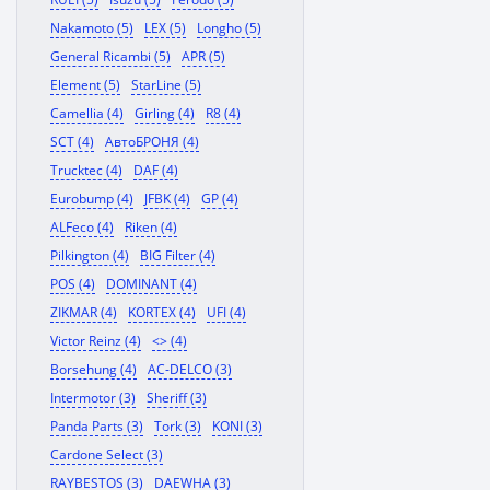
Nakamoto (5)
LEX (5)
Longho (5)
General Ricambi (5)
APR (5)
Element (5)
StarLine (5)
Camellia (4)
Girling (4)
R8 (4)
SCT (4)
АвтоБРОНЯ (4)
Trucktec (4)
DAF (4)
Eurobump (4)
JFBK (4)
GP (4)
ALFeco (4)
Riken (4)
Pilkington (4)
BIG Filter (4)
POS (4)
DOMINANT (4)
ZIKMAR (4)
KORTEX (4)
UFI (4)
Victor Reinz (4)
<> (4)
Borsehung (4)
AC-DELCO (3)
Intermotor (3)
Sheriff (3)
Panda Parts (3)
Tork (3)
KONI (3)
Cardone Select (3)
RAYBESTOS (3)
DAEWHA (3)