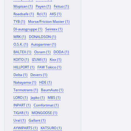
Mopisan (1)
Payen (1)
Feituo (1)
Roadsafe (1)
Rcl (1)
AKS (1)
TYB (1)
Morse/Friction Master (1)
Dl-autogruppe (1)
Seintex (1)
MRK (1)
DONALDSON (1)
O.S.K. (1)
Autopartner (1)
BALTEX (1)
Osram (1)
DODA (1)
KOITO (1)
IZUMI (1)
Kixx (1)
HILLPORT (1)
FAW Tokico (1)
Delta (1)
Devers (1)
Nakayama (1)
HDE (1)
Termotrans (1)
BaumAuto (1)
LORO (1)
Japko (1)
MBS (1)
INPART (1)
Comfortmat (1)
TIGAR (1)
MONGOOSE (1)
Ural (1)
Gallant (1)
AYWIPARTS (1)
KATSURO (1)