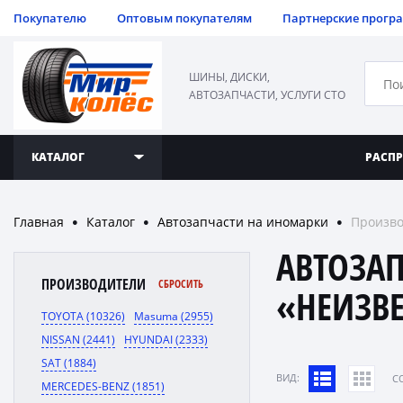
Покупателю
Оптовым покупателям
Партнерские прогр
ШИНЫ, ДИСКИ,
АВТОЗАПЧАСТИ, УСЛУГИ СТО
КАТАЛОГ
РАСП
Главная
Каталог
Автозапчасти на иномарки
Произво
●
●
●
АВТОЗА
ПРОИЗВОДИТЕЛИ
СБРОСИТЬ
«НЕИЗВ
TOYOTA (10326)
Masuma (2955)
NISSAN (2441)
HYUNDAI (2333)
SAT (1884)
ВИД:
C
MERCEDES-BENZ (1851)