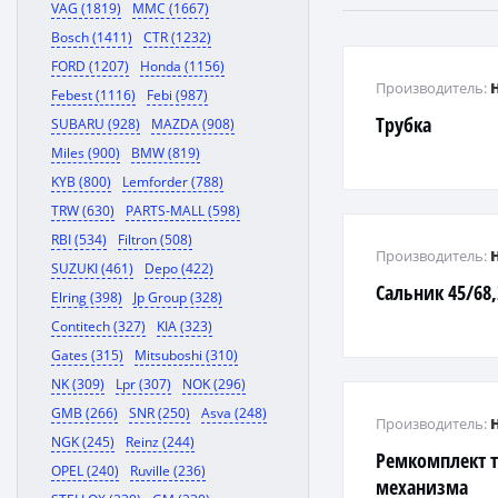
VAG (1819)
MMC (1667)
Bosch (1411)
CTR (1232)
FORD (1207)
Honda (1156)
Производитель:
Febest (1116)
Febi (987)
Трубка
SUBARU (928)
MAZDA (908)
Miles (900)
BMW (819)
KYB (800)
Lemforder (788)
TRW (630)
PARTS-MALL (598)
RBI (534)
Filtron (508)
Производитель:
SUZUKI (461)
Depo (422)
Сальник 45/68,
Elring (398)
Jp Group (328)
Contitech (327)
KIA (323)
Gates (315)
Mitsuboshi (310)
NK (309)
Lpr (307)
NOK (296)
GMB (266)
SNR (250)
Asva (248)
Производитель:
NGK (245)
Reinz (244)
Ремкомплект 
OPEL (240)
Ruville (236)
механизма