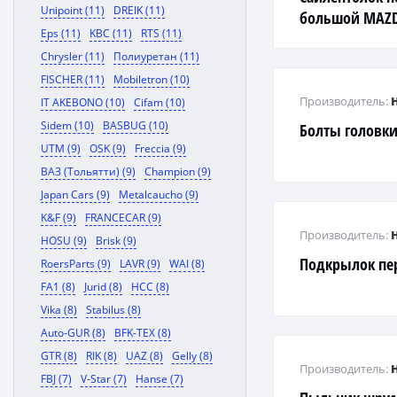
Unipoint (11)
DREIK (11)
большой MAZD
Eps (11)
KBC (11)
RTS (11)
Chrysler (11)
Полиуретан (11)
FISCHER (11)
Mobiletron (10)
Производитель:
IT AKEBONO (10)
Cifam (10)
Sidem (10)
BASBUG (10)
Болты головки
UTM (9)
OSK (9)
Freccia (9)
ВАЗ (Тольятти) (9)
Champion (9)
Japan Cars (9)
Metalcaucho (9)
K&F (9)
FRANCECAR (9)
Производитель:
HOSU (9)
Brisk (9)
Подкрылок пе
RoersParts (9)
LAVR (9)
WAI (8)
FA1 (8)
Jurid (8)
HCC (8)
Vika (8)
Stabilus (8)
Auto-GUR (8)
BFK-TEX (8)
GTR (8)
RIK (8)
UAZ (8)
Gelly (8)
Производитель:
FBJ (7)
V-Star (7)
Hanse (7)