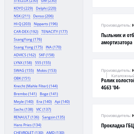
STELLOX (230)
GM (230)
KOYO (229)
Delphi (220)
NSK (211)
Denso (206)
HI-Q (203)
Nipparts (196)
Производитель:
CAR-DEX (192)
TENACITY (177)
Пыльник и от
SsangYong (176)
амортизатора
Ssang Yong (175)
INA (170)
ADVICS (162)
SKF (158)
LYNX (158)
555 (155)
Производитель:
SWAG (155)
Mobis (153)
Каталожный
OBK (151)
Ролик холостой
Knecht (Mahle Filter) (144)
4G63 '04-
Brembo (141)
Boge (141)
Meyle (140)
Era (140)
Api (140)
Sachs (138)
VIC (137)
Производитель:
RENAULT (136)
Sangsin (135)
Прокладка ГБ
Hans Pries (134)
CHEVROLET (130)
AMD (130)