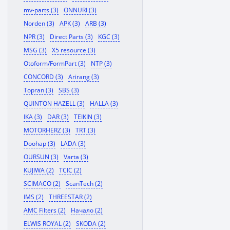
mv-parts (3)
ONNURI (3)
Norden (3)
APK (3)
ARB (3)
NPR (3)
Direct Parts (3)
KGC (3)
MSG (3)
X5 resource (3)
Otoform/FormPart (3)
NTP (3)
CONCORD (3)
Arirang (3)
Topran (3)
SBS (3)
QUINTON HAZELL (3)
HALLA (3)
IKA (3)
DAR (3)
TEIKIN (3)
MOTORHERZ (3)
TRT (3)
Doohap (3)
LADA (3)
OURSUN (3)
Varta (3)
KUJIWA (2)
TCIC (2)
SCIMACO (2)
ScanTech (2)
IMS (2)
THREESTAR (2)
AMC Filters (2)
Начало (2)
ELWIS ROYAL (2)
SKODA (2)