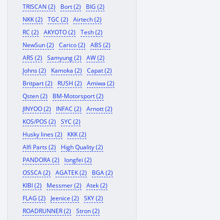
TRISCAN (2)
Bort (2)
BIG (2)
NKK (2)
TGC (2)
Airtech (2)
RC (2)
AKYOTO (2)
Tesh (2)
NewSun (2)
Carico (2)
ABS (2)
ARS (2)
Samyung (2)
AW (2)
Johns (2)
Kamoka (2)
Capat (2)
Britpart (2)
RUSH (2)
Amiwa (2)
Qsten (2)
BM-Motorsport (2)
JINYOO (2)
INFAC (2)
Arnott (2)
KOS/POS (2)
SYC (2)
Husky lines (2)
KKK (2)
Alfi Parts (2)
High Quality (2)
PANDORA (2)
longfei (2)
OSSCA (2)
AGATEK (2)
BGA (2)
KIBI (2)
Messmer (2)
Atek (2)
FLAG (2)
Jeenice (2)
SKY (2)
ROADRUNNER (2)
Stron (2)