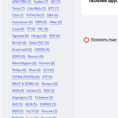
Пыльник шрус
UNICORN (7)
Suplex (7)
QH (7)
Tesla (7)
Cob-Web (7)
NTY (7)
CGA (7)
TOTACHI (7)
DBA (6)
Autoclover (6)
NBN (6)
Alkar (6)
Casp (6)
TP (6)
FKC (6)
Signeda (6)
Hengst (6)
NSP (6)
Показать еще
Китай (6)
Valeo PHC (6)
Great wall (6)
UNION (6)
DEKO (6)
Raicam (6)
Allied Nippon (6)
Flennor (6)
Philips (6)
Rival (6)
ACV (6)
ТОЧКА ОПОРЫ (6)
STP (6)
MEAT & DORIA (6)
Rosteco (6)
NGN (6)
Ashika (5)
KOS (5)
Impergom (5)
Тайвань (5)
KAP (5)
MCB (5)
SHINKO (5)
NDK (5)
ALCO (5)
Россия (5)
RUEI (5)
Isuzu (5)
Ferodo (5)