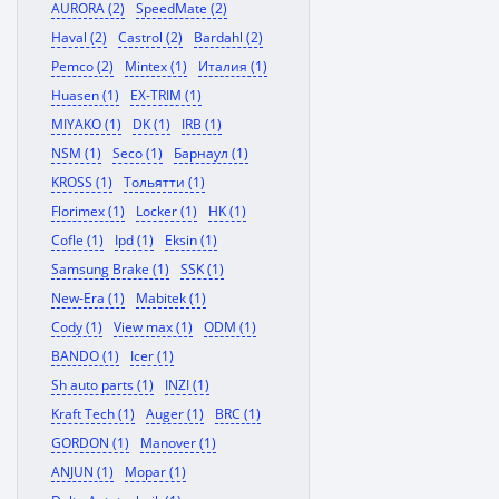
AURORA (2)
SpeedMate (2)
Haval (2)
Castrol (2)
Bardahl (2)
Pemco (2)
Mintex (1)
Италия (1)
Huasen (1)
EX-TRIM (1)
MIYAKO (1)
DK (1)
IRB (1)
NSM (1)
Seco (1)
Барнаул (1)
KROSS (1)
Тольятти (1)
Florimex (1)
Locker (1)
HK (1)
Cofle (1)
Ipd (1)
Eksin (1)
Samsung Brake (1)
SSK (1)
New-Era (1)
Mabitek (1)
Cody (1)
View max (1)
ODM (1)
BANDO (1)
Icer (1)
Sh auto parts (1)
INZI (1)
Kraft Tech (1)
Auger (1)
BRC (1)
GORDON (1)
Manover (1)
ANJUN (1)
Mopar (1)