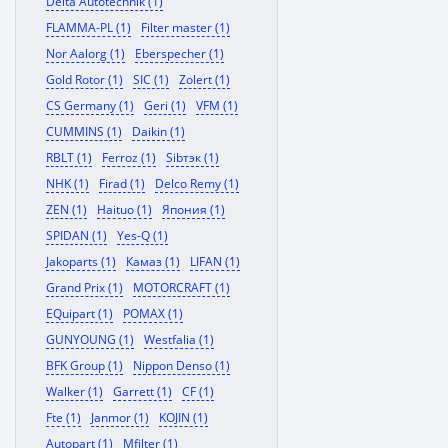
Delta Autotechnik (1)
FLAMMA-PL (1)
Filter master (1)
Nor Aalorg (1)
Eberspecher (1)
Gold Rotor (1)
SIC (1)
Zolert (1)
CS Germany (1)
Geri (1)
VFM (1)
CUMMINS (1)
Daikin (1)
RBLT (1)
Ferroz (1)
Sibтэк (1)
NHK (1)
Firad (1)
Delco Remy (1)
ZEN (1)
Haituo (1)
Япония (1)
SPIDAN (1)
Yes-Q (1)
Jakoparts (1)
Камаз (1)
LIFAN (1)
Grand Prix (1)
MOTORCRAFT (1)
EQuipart (1)
POMAX (1)
GUNYOUNG (1)
Westfalia (1)
BFK Group (1)
Nippon Denso (1)
Walker (1)
Garrett (1)
CF (1)
Fte (1)
Janmor (1)
KOJIN (1)
Autopart (1)
Mfilter (1)