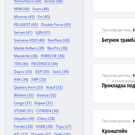
Vemo/Vaico (48)
Airline (48)
NPW (46)
Fram (46)
Monroe (45)
Ert (45)
PEUGEOT (45)
Double Force (45)
Производитель:
Vernet (41)
ILJIN (41)
Бегунок трамб
Siemens-VDO (40)
NorPlast (40)
Mahle Kolben (38)
Besf1ts (38)
MasterKit (38)
PORSCHE (36)
TSN (36)
FIESTROCO (36)
Dayco (35)
GSP (35)
Sasic (34)
Производитель:
AVA (34)
SWF (33)
Каталожный
Прокладка по
Quattro freni (33)
Krauf (32)
Bilstein (32)
Goetze (32)
Cargo (31)
Корея (31)
STONE (31)
CITROEN (30)
Hepafix (30)
Chery (28)
Производитель:
Frenkit (28)
SABB (28)
Toyo (27)
Кронштейн
ATL (27)
Zf parts (27)
Dello (26)