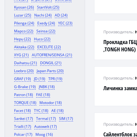
Kyosan (26)
StartVolt (25)
Luzar (25)
Nachi (24)
AD (24)
Pilenga (24)
Exedy (24)
YEC (23)
Mapco (22)
Seinsa (22)
Производитель:
Hepu (22)
Huco (22)
Прокладка ГБЦ
Akitaka (22)
EXCELITE (22)
,TONGH HONG)
XYG (21)
AUTOFREN/SEINSA (21)
Daihatsu (21)
DONGIL (21)
Loebro (20)
Japan Parts (20)
Производитель:
GRAF (19)
JD (19)
TPR (19)
G-Brake (19)
JNBK (18)
Личинка замка
Patron (18)
FAE (18)
TORQUE (18)
Motodor (18)
Facet (18)
TYC (18)
AE (18)
Sankei (17)
Termal (17)
SIM (17)
Производитель:
Trialli (17)
Autowelt (17)
Сайлентблок з
Polcar (17)
Moog (16)