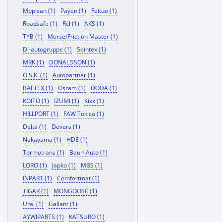
Mopisan (1)
Payen (1)
Feituo (1)
Roadsafe (1)
Rcl (1)
AKS (1)
TYB (1)
Morse/Friction Master (1)
Dl-autogruppe (1)
Seintex (1)
MRK (1)
DONALDSON (1)
O.S.K. (1)
Autopartner (1)
BALTEX (1)
Osram (1)
DODA (1)
KOITO (1)
IZUMI (1)
Kixx (1)
HILLPORT (1)
FAW Tokico (1)
Delta (1)
Devers (1)
Nakayama (1)
HDE (1)
Termotrans (1)
BaumAuto (1)
LORO (1)
Japko (1)
MBS (1)
INPART (1)
Comfortmat (1)
TIGAR (1)
MONGOOSE (1)
Ural (1)
Gallant (1)
AYWIPARTS (1)
KATSURO (1)