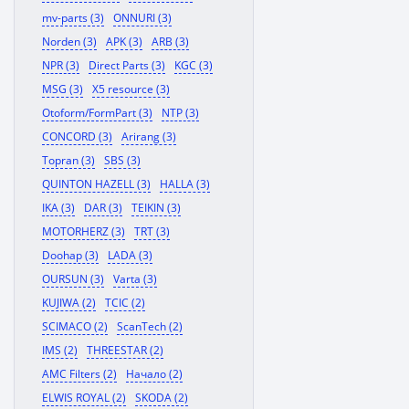
mv-parts (3)
ONNURI (3)
Norden (3)
APK (3)
ARB (3)
NPR (3)
Direct Parts (3)
KGC (3)
MSG (3)
X5 resource (3)
Otoform/FormPart (3)
NTP (3)
CONCORD (3)
Arirang (3)
Topran (3)
SBS (3)
QUINTON HAZELL (3)
HALLA (3)
IKA (3)
DAR (3)
TEIKIN (3)
MOTORHERZ (3)
TRT (3)
Doohap (3)
LADA (3)
OURSUN (3)
Varta (3)
KUJIWA (2)
TCIC (2)
SCIMACO (2)
ScanTech (2)
IMS (2)
THREESTAR (2)
AMC Filters (2)
Начало (2)
ELWIS ROYAL (2)
SKODA (2)