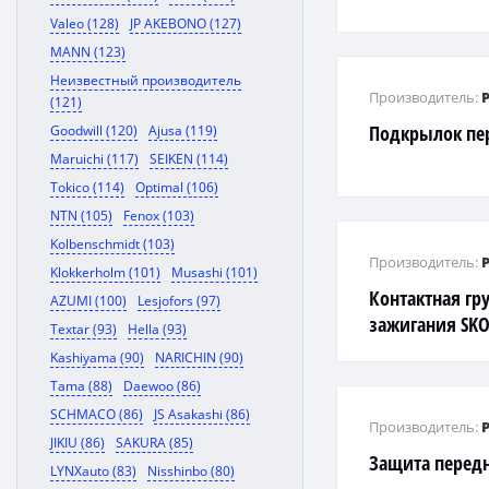
Valeo (128)
JP AKEBONO (127)
MANN (123)
Неизвестный производитель
Производитель:
(121)
Подкрылок пе
Goodwill (120)
Ajusa (119)
Maruichi (117)
SEIKEN (114)
Tokico (114)
Optimal (106)
NTN (105)
Fenox (103)
Kolbenschmidt (103)
Производитель:
Klokkerholm (101)
Musashi (101)
Контактная гр
AZUMI (100)
Lesjofors (97)
зажигания SKOD
Textar (93)
Hella (93)
15- AUDI: Q2 17
Kashiyama (90)
NARICHIN (90)
Tama (88)
Daewoo (86)
SCHMACO (86)
JS Asakashi (86)
Производитель:
JIKIU (86)
SAKURA (85)
Защита перед
LYNXauto (83)
Nisshinbo (80)