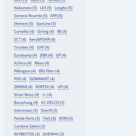
Nakamoto (5)
LEX (5)
Longho (5)
General Ricambi (5)
APR (5)
Element (5)
StarLine (5)
Camellia (4)
Girling (4)
R8 (4)
SCT (4)
АвтоБРОНЯ (4)
Trucktec (4)
DAF (4)
Eurobump (4)
JFBK (4)
GP (4)
ALFeco (4)
Riken (4)
Pilkington (4)
BIG Filter (4)
POS (4)
DOMINANT (4)
ZIKMAR (4)
KORTEX (4)
UFI (4)
Victor Reinz (4)
<> (4)
Borsehung (4)
AC-DELCO (3)
Intermotor (3)
Sheriff (3)
Panda Parts (3)
Tork (3)
KONI (3)
Cardone Select (3)
RAYBESTOS (3)
DAEWHA (3)