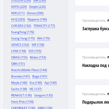
STELLOX (230)
GM (230)
KOYO (229)
Delphi (220)
NSK (211)
Denso (206)
HI-Q (203)
Nipparts (196)
Производитель:
CAR-DEX (192)
TENACITY (177)
Заглушка букс
SsangYong (176)
Ssang Yong (175)
INA (170)
ADVICS (162)
SKF (158)
LYNX (158)
555 (155)
Производитель:
SWAG (155)
Mobis (153)
OBK (151)
Накладка под 
Knecht (Mahle Filter) (144)
Brembo (141)
Boge (141)
Meyle (140)
Era (140)
Api (140)
Sachs (138)
VIC (137)
Производитель:
RENAULT (136)
Sangsin (135)
Подкрылок л
Hans Pries (134)
CHEVROLET (130)
AMD (130)