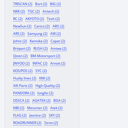
TRISCAN (2)
Bort (2)
BIG (2)
NKK (2)
TGC (2)
Airtech (2)
RC (2)
AKYOTO (2)
Tesh (2)
NewSun (2)
Carico (2)
ABS (2)
ARS (2)
Samyung (2)
AW (2)
Johns (2)
Kamoka (2)
Capat (2)
Britpart (2)
RUSH (2)
Amiwa (2)
Qsten (2)
BM-Motorsport (2)
JINYOO (2)
INFAC (2)
Arnott (2)
KOS/POS (2)
SYC (2)
Husky lines (2)
KKK (2)
Alfi Parts (2)
High Quality (2)
PANDORA (2)
longfei (2)
OSSCA (2)
AGATEK (2)
BGA (2)
KIBI (2)
Messmer (2)
Atek (2)
FLAG (2)
Jeenice (2)
SKY (2)
ROADRUNNER (2)
Stron (2)