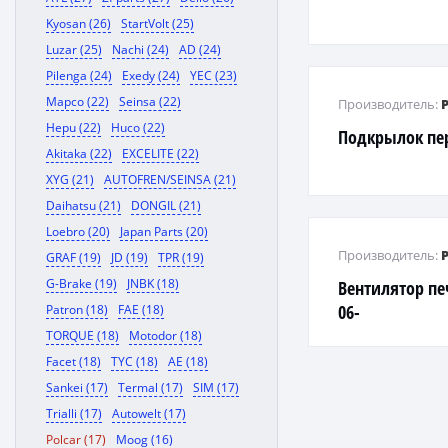
Kyosan (26)
StartVolt (25)
Luzar (25)
Nachi (24)
AD (24)
Pilenga (24)
Exedy (24)
YEC (23)
Mapco (22)
Seinsa (22)
Производитель:
Hepu (22)
Huco (22)
Подкрылок пе
Akitaka (22)
EXCELITE (22)
XYG (21)
AUTOFREN/SEINSA (21)
Daihatsu (21)
DONGIL (21)
Loebro (20)
Japan Parts (20)
Производитель:
GRAF (19)
JD (19)
TPR (19)
G-Brake (19)
JNBK (18)
Вентилятор пе
06-
Patron (18)
FAE (18)
TORQUE (18)
Motodor (18)
Facet (18)
TYC (18)
AE (18)
Sankei (17)
Termal (17)
SIM (17)
Trialli (17)
Autowelt (17)
Polcar (17)
Moog (16)