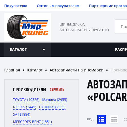
Покупателю
Оптовым покупателям
Партнерские прогр
ШИНЫ, ДИСКИ,
АВТОЗАПЧАСТИ, УСЛУГИ СТО
КАТАЛОГ
РАСП
Главная
Каталог
Автозапчасти на иномарки
Произво
●
●
●
АВТОЗА
ПРОИЗВОДИТЕЛИ
СБРОСИТЬ
«POLCA
TOYOTA (10326)
Masuma (2955)
NISSAN (2441)
HYUNDAI (2333)
SAT (1884)
ВИД:
C
MERCEDES-BENZ (1851)