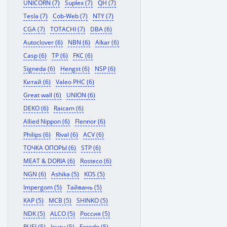
UNICORN (7)
Suplex (7)
QH (7)
Tesla (7)
Cob-Web (7)
NTY (7)
CGA (7)
TOTACHI (7)
DBA (6)
Autoclover (6)
NBN (6)
Alkar (6)
Casp (6)
TP (6)
FKC (6)
Signeda (6)
Hengst (6)
NSP (6)
Китай (6)
Valeo PHC (6)
Great wall (6)
UNION (6)
DEKO (6)
Raicam (6)
Allied Nippon (6)
Flennor (6)
Philips (6)
Rival (6)
ACV (6)
ТОЧКА ОПОРЫ (6)
STP (6)
MEAT & DORIA (6)
Rosteco (6)
NGN (6)
Ashika (5)
KOS (5)
Impergom (5)
Тайвань (5)
KAP (5)
MCB (5)
SHINKO (5)
NDK (5)
ALCO (5)
Россия (5)
RUEI (5)
Isuzu (5)
Ferodo (5)