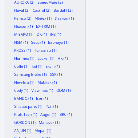
AURORA (2)
SpeedMate (2)
Haval (2)
Castrol (2)
Bardahl (2)
Pemco (2)
Mintex (1)
Италия (1)
Huasen (1)
EX-TRIM (1)
MIYAKO (1)
DK (1)
IRB (1)
NSM (1)
Seco (1)
Барнаул (1)
KROSS (1)
Тольятти (1)
Florimex (1)
Locker (1)
HK (1)
Cofle (1)
Ipd (1)
Eksin (1)
Samsung Brake (1)
SSK (1)
New-Era (1)
Mabitek (1)
Cody (1)
View max (1)
ODM (1)
BANDO (1)
Icer (1)
Sh auto parts (1)
INZI (1)
Kraft Tech (1)
Auger (1)
BRC (1)
GORDON (1)
Manover (1)
ANJUN (1)
Mopar (1)