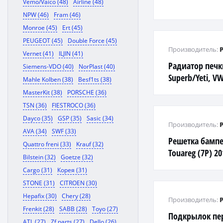
Vemo/Vaico (48)
Airline (48)
NPW (46)
Fram (46)
Monroe (45)
Ert (45)
PEUGEOT (45)
Double Force (45)
Производитель:
Vernet (41)
ILJIN (41)
Радиатор печк
Siemens-VDO (40)
NorPlast (40)
Superb/Yeti, V
Mahle Kolben (38)
Besf1ts (38)
08>
MasterKit (38)
PORSCHE (36)
TSN (36)
FIESTROCO (36)
Dayco (35)
GSP (35)
Sasic (34)
Производитель:
AVA (34)
SWF (33)
Решетка бамп
Quattro freni (33)
Krauf (32)
Touareg (7P) 2
Bilstein (32)
Goetze (32)
Cargo (31)
Корея (31)
STONE (31)
CITROEN (30)
Hepafix (30)
Chery (28)
Производитель:
Frenkit (28)
SABB (28)
Toyo (27)
Подкрылок пе
ATL (27)
Zf parts (27)
Dello (26)