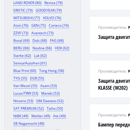
LAND ROVER (80)
Remsa (79)
ERISTIC (79)
GOODYEAR (79)
MITSUBISHI (77)
VOLVO (76)
Aisin (76)
GKN (75)
Corteco (74)
Производитель:
ZZVF (73)
Avantech (73)
Защита двига
Bosal (69)
Dolz (68)
FAG (68)
BERU (66)
Novline (66)
HDK (62)
Starke (62)
Luk (62)
Seinsa/Autofren (61)
Blue Print (60)
Tong Hong (58)
Производитель:
TYG (55)
EGR (55)
Защита двигат
Van Wezel (55)
Asam (53)
KLASSE (W202)
Lucas/TRW (53)
Mando (53)
Nissens (53)
GM Daewoo (52)
SAT PREMIUM (52)
Taiho (50)
Производитель:
NiBK (49)
Wahler (49)
Ate (49)
SB Nagamochi (48)
Бампер передн