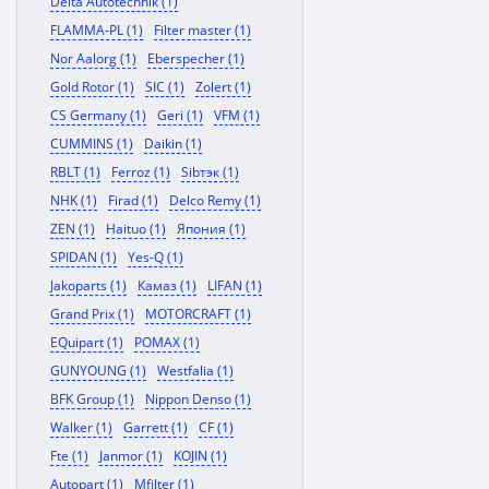
Delta Autotechnik (1)
FLAMMA-PL (1)
Filter master (1)
Nor Aalorg (1)
Eberspecher (1)
Gold Rotor (1)
SIC (1)
Zolert (1)
CS Germany (1)
Geri (1)
VFM (1)
CUMMINS (1)
Daikin (1)
RBLT (1)
Ferroz (1)
Sibтэк (1)
NHK (1)
Firad (1)
Delco Remy (1)
ZEN (1)
Haituo (1)
Япония (1)
SPIDAN (1)
Yes-Q (1)
Jakoparts (1)
Камаз (1)
LIFAN (1)
Grand Prix (1)
MOTORCRAFT (1)
EQuipart (1)
POMAX (1)
GUNYOUNG (1)
Westfalia (1)
BFK Group (1)
Nippon Denso (1)
Walker (1)
Garrett (1)
CF (1)
Fte (1)
Janmor (1)
KOJIN (1)
Autopart (1)
Mfilter (1)