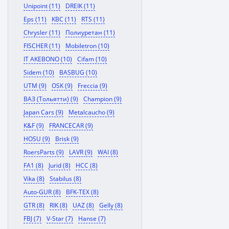
Unipoint (11)
DREIK (11)
Eps (11)
KBC (11)
RTS (11)
Chrysler (11)
Полиуретан (11)
FISCHER (11)
Mobiletron (10)
IT AKEBONO (10)
Cifam (10)
Sidem (10)
BASBUG (10)
UTM (9)
OSK (9)
Freccia (9)
ВАЗ (Тольятти) (9)
Champion (9)
Japan Cars (9)
Metalcaucho (9)
K&F (9)
FRANCECAR (9)
HOSU (9)
Brisk (9)
RoersParts (9)
LAVR (9)
WAI (8)
FA1 (8)
Jurid (8)
HCC (8)
Vika (8)
Stabilus (8)
Auto-GUR (8)
BFK-TEX (8)
GTR (8)
RIK (8)
UAZ (8)
Gelly (8)
FBJ (7)
V-Star (7)
Hanse (7)