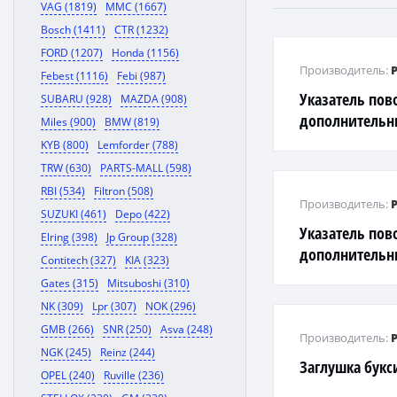
VAG (1819)
MMC (1667)
Bosch (1411)
CTR (1232)
FORD (1207)
Honda (1156)
Производитель:
Febest (1116)
Febi (987)
Указатель пов
SUBARU (928)
MAZDA (908)
дополнительн
Miles (900)
BMW (819)
KYB (800)
Lemforder (788)
TRW (630)
PARTS-MALL (598)
RBI (534)
Filtron (508)
Производитель:
SUZUKI (461)
Depo (422)
Указатель пов
Elring (398)
Jp Group (328)
дополнительн
Contitech (327)
KIA (323)
Gates (315)
Mitsuboshi (310)
NK (309)
Lpr (307)
NOK (296)
GMB (266)
SNR (250)
Asva (248)
Производитель:
NGK (245)
Reinz (244)
Заглушка букс
OPEL (240)
Ruville (236)