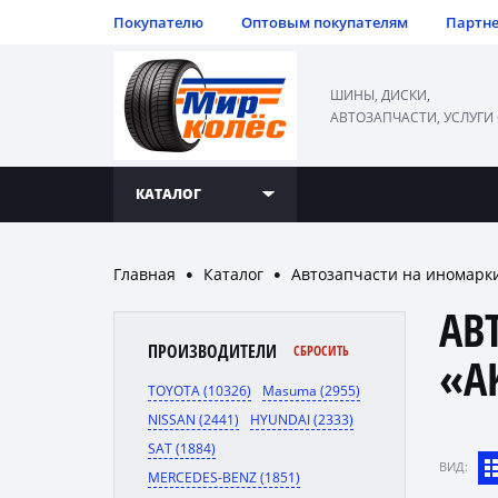
Покупателю
Оптовым покупателям
Партн
ШИНЫ, ДИСКИ,
АВТОЗАПЧАСТИ, УСЛУГИ
КАТАЛОГ
Главная
Каталог
Автозапчасти на иномарк
●
●
АВ
ПРОИЗВОДИТЕЛИ
СБРОСИТЬ
«A
TOYOTA (10326)
Masuma (2955)
NISSAN (2441)
HYUNDAI (2333)
SAT (1884)
ВИД:
MERCEDES-BENZ (1851)