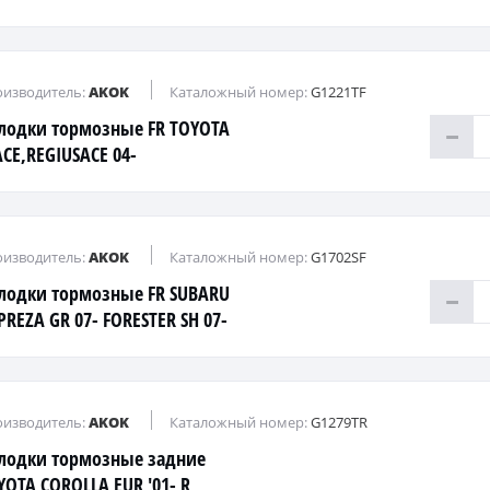
изводитель:
AKOK
Каталожный номер:
G1221TF
лодки тормозные FR TOYOTA
ACE,REGIUSACE 04-
изводитель:
AKOK
Каталожный номер:
G1702SF
лодки тормозные FR SUBARU
PREZA GR 07- FORESTER SH 07-
изводитель:
AKOK
Каталожный номер:
G1279TR
лодки тормозные задние
YOTA COROLLA EUR '01- R