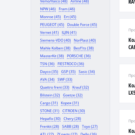
RA
Vemo/Vaico (48)
Airline (48)
NPW (46)
Fram (46)
Monroe (45)
Ert (45)
PEUGEOT (45)
Double Force (45)
Про
Vernet (41)
ILJIN (41)
Ко
Siemens-VDO (40)
NorPlast (40)
CA
Mahle Kolben (38)
Besf1ts (38)
MasterKit (38)
PORSCHE (36)
TSN (36)
FIESTROCO (36)
Dayco (35)
GSP (35)
Sasic (34)
Про
AVA (34)
SWF (33)
Ко
Quattro freni (33)
Krauf (32)
LX5
Bilstein (32)
Goetze (32)
Cargo (31)
Корея (31)
STONE (31)
CITROEN (30)
Hepafix (30)
Chery (28)
Про
Frenkit (28)
SABB (28)
Toyo (27)
Ко
ATL (27)
Zf parts (27)
Dello (26)