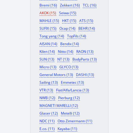
Bremi (16)
Zekkert (16)
TCL (16)
AKOK (15)
Seiwa (15)
MAHLE (15)
HKT (15)
ATS (15)
SUFIX (15)
Ocap (14)
BEHR (14)
Tong yang (14)
TopFils (14)
AISAN (14)
Bendix (14)
Kilen (14)
Nitto (14)
RAON (13)
SUN (13)
NT (13)
BodyParts (13)
Micro (13)
GLYCO (13)
General Motors (13)
DASHI (13)
Sailing (13)
Emmetec (13)
VTR (13)
Fiat/Alfa/Lancia (13)
NWB (12)
Pierburg (12)
MAGNETI MARELLI (12)
Glaser (12)
Metelli (12)
NDC (11)
Otto Zimermann (11)
E.co. (11)
Kayaba (11)