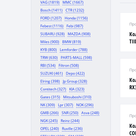
VAG (1819)
MMC (1667)
Bosch (1411)
CTR (1232)
FORD (1207)
Honda (1156)
Про
Febest (1116)
Febi (987)
Ко
SUBARU (928)
MAZDA (908)
TII
Miles (900)
BMW (819)
E11
KYB (800)
Lemforder (788)
TRW (630)
PARTS-MALL (598)
RBI (534)
Filtron (508)
Про
SUZUKI (461)
Depo (422)
Ко
Elring (398)
Jp Group (328)
RX3
Contitech (327)
KIA (323)
Gates (315)
Mitsuboshi (310)
NK (309)
Lpr (307)
NOK (296)
GMB (266)
SNR (250)
Asva (248)
Про
NGK (245)
Reinz (244)
Ко
OPEL (240)
Ruville (236)
CO