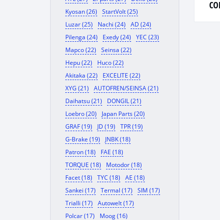
CO
Kyosan (26)
StartVolt (25)
Luzar (25)
Nachi (24)
AD (24)
Pilenga (24)
Exedy (24)
YEC (23)
Mapco (22)
Seinsa (22)
Hepu (22)
Huco (22)
Akitaka (22)
EXCELITE (22)
XYG (21)
AUTOFREN/SEINSA (21)
Daihatsu (21)
DONGIL (21)
Loebro (20)
Japan Parts (20)
GRAF (19)
JD (19)
TPR (19)
G-Brake (19)
JNBK (18)
Patron (18)
FAE (18)
TORQUE (18)
Motodor (18)
Facet (18)
TYC (18)
AE (18)
Sankei (17)
Termal (17)
SIM (17)
Trialli (17)
Autowelt (17)
Polcar (17)
Moog (16)