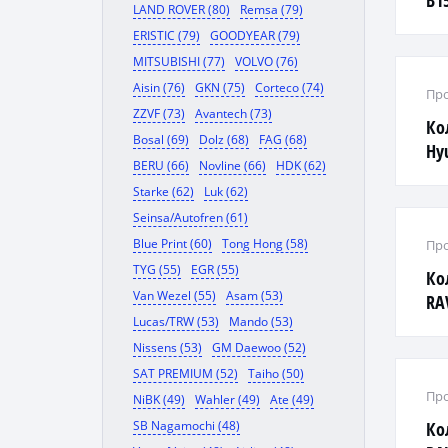
B15
LAND ROVER (80)
Remsa (79)
ERISTIC (79)
GOODYEAR (79)
MITSUBISHI (77)
VOLVO (76)
Aisin (76)
GKN (75)
Corteco (74)
Про
ZZVF (73)
Avantech (73)
Ко
Bosal (69)
Dolz (68)
FAG (68)
Hyu
BERU (66)
Novline (66)
HDK (62)
Starke (62)
Luk (62)
Seinsa/Autofren (61)
Blue Print (60)
Tong Hong (58)
Про
TYG (55)
EGR (55)
Ко
Van Wezel (55)
Asam (53)
RA
Lucas/TRW (53)
Mando (53)
Nissens (53)
GM Daewoo (52)
SAT PREMIUM (52)
Taiho (50)
Про
NiBK (49)
Wahler (49)
Ate (49)
SB Nagamochi (48)
Ко