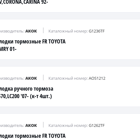
V,CORONA,CARINA 92-
изводитель:
AKOK
Каталожный номер:
G1236TF
лодки тормозные FR TOYOTA
MRY 01-
изводитель:
AKOK
Каталожный номер:
AOS1212
лодка ручного тормоза
70,LC200 '07- (к-т 4шт.)
изводитель:
AKOK
Каталожный номер:
G1262TF
лодки тормозные FR TOYOTA