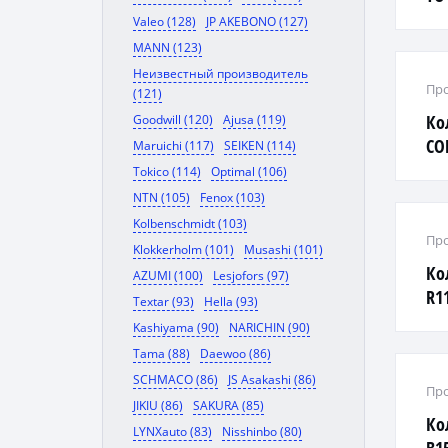
Valeo (128)
JP AKEBONO (127)
MANN (123)
Неизвестный производитель
Про
(121)
Ко
Goodwill (120)
Ajusa (119)
CO
Maruichi (117)
SEIKEN (114)
Tokico (114)
Optimal (106)
NTN (105)
Fenox (103)
Kolbenschmidt (103)
Про
Klokkerholm (101)
Musashi (101)
Ко
AZUMI (100)
Lesjofors (97)
R11
Textar (93)
Hella (93)
Kashiyama (90)
NARICHIN (90)
Tama (88)
Daewoo (86)
SCHMACO (86)
JS Asakashi (86)
Про
JIKIU (86)
SAKURA (85)
Ко
LYNXauto (83)
Nisshinbo (80)