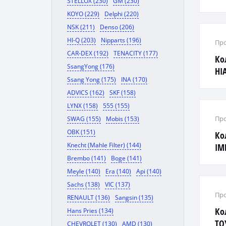
STELLOX (230)
GM (230)
KOYO (229)
Delphi (220)
NSK (211)
Denso (206)
HI-Q (203)
Nipparts (196)
Про
CAR-DEX (192)
TENACITY (177)
Ко
SsangYong (176)
HI
Ssang Yong (175)
INA (170)
ADVICS (162)
SKF (158)
LYNX (158)
555 (155)
Про
SWAG (155)
Mobis (153)
OBK (151)
Ко
Knecht (Mahle Filter) (144)
IM
Brembo (141)
Boge (141)
Meyle (140)
Era (140)
Api (140)
Sachs (138)
VIC (137)
Про
RENAULT (136)
Sangsin (135)
Ко
Hans Pries (134)
TO
CHEVROLET (130)
AMD (130)