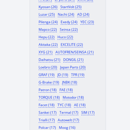
Kyosan (26)
StartVolt (25)
Luzar (25)
Nachi (24)
AD (24)
Pilenga (24)
Exedy (24)
YEC (23)
Mapco (22)
Seinsa (22)
Hepu (22)
Huco (22)
Akitaka (22)
EXCELITE (22)
XYG (21)
AUTOFREN/SEINSA (21)
Daihatsu (21)
DONGIL (21)
Loebro (20)
Japan Parts (20)
GRAF (19)
JD (19)
TPR (19)
G-Brake (19)
JNBK (18)
Patron (18)
FAE (18)
TORQUE (18)
Motodor (18)
Facet (18)
TYC (18)
AE (18)
Sankei (17)
Termal (17)
SIM (17)
Trialli (17)
Autowelt (17)
Polcar (17)
Moog (16)