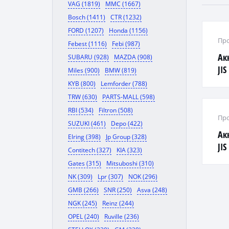
VAG (1819)
MMC (1667)
Bosch (1411)
CTR (1232)
FORD (1207)
Honda (1156)
Про
Febest (1116)
Febi (987)
Ак
SUBARU (928)
MAZDA (908)
JI
Miles (900)
BMW (819)
KYB (800)
Lemforder (788)
TRW (630)
PARTS-MALL (598)
RBI (534)
Filtron (508)
Про
SUZUKI (461)
Depo (422)
Ак
Elring (398)
Jp Group (328)
JIS
Contitech (327)
KIA (323)
Gates (315)
Mitsuboshi (310)
NK (309)
Lpr (307)
NOK (296)
GMB (266)
SNR (250)
Asva (248)
NGK (245)
Reinz (244)
OPEL (240)
Ruville (236)