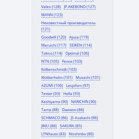
Valeo (128)
JP AKEBONO (127)
MANN (123)
Неизвестный производитель
(121)
Goodwill (120)
Ajusa (119)
Maruichi (117)
SEIKEN (114)
Tokico (114)
Optimal (106)
NTN (105)
Fenox (103)
Kolbenschmidt (103)
Klokkerholm (101)
Musashi (101)
AZUMI (100)
Lesjofors (97)
Textar (93)
Hella (93)
Kashiyama (90)
NARICHIN (90)
Tama (88)
Daewoo (86)
SCHMACO (86)
JS Asakashi (86)
JIKIU (86)
SAKURA (85)
LYNXauto (83)
Nisshinbo (80)