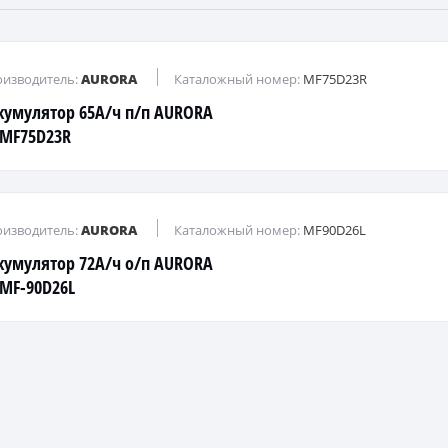
изводитель:
AURORA
Каталожный номер:
MF75D23R
кумулятор 65А/ч п/п AURORA
S MF75D23R
изводитель:
AURORA
Каталожный номер:
MF90D26L
кумулятор 72А/ч о/п AURORA
 MF-90D26L