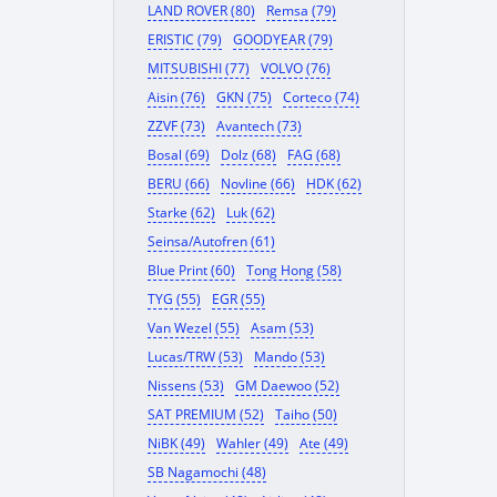
LAND ROVER (80)
Remsa (79)
ERISTIC (79)
GOODYEAR (79)
MITSUBISHI (77)
VOLVO (76)
Aisin (76)
GKN (75)
Corteco (74)
ZZVF (73)
Avantech (73)
Bosal (69)
Dolz (68)
FAG (68)
BERU (66)
Novline (66)
HDK (62)
Starke (62)
Luk (62)
Seinsa/Autofren (61)
Blue Print (60)
Tong Hong (58)
TYG (55)
EGR (55)
Van Wezel (55)
Asam (53)
Lucas/TRW (53)
Mando (53)
Nissens (53)
GM Daewoo (52)
SAT PREMIUM (52)
Taiho (50)
NiBK (49)
Wahler (49)
Ate (49)
SB Nagamochi (48)