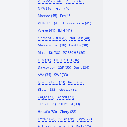
Vemo/Vaico (48)
Airline (48)
NPW (46)
Fram (46)
Monroe (45)
Ert (45)
PEUGEOT (45)
Double Force (45)
Vernet (41)
ILJIN (41)
Siemens-VDO (40)
NorPlast (40)
Mahle Kolben (38)
Besf1ts (38)
MasterKit (38)
PORSCHE (36)
TSN (36)
FIESTROCO (36)
Dayco (35)
GSP (35)
Sasic (34)
AVA (34)
SWF (33)
Quattro freni (33)
Krauf (32)
Bilstein (32)
Goetze (32)
Cargo (31)
Корея (31)
STONE (31)
CITROEN (30)
Hepafix (30)
Chery (28)
Frenkit (28)
SABB (28)
Toyo (27)
ATL (27)
Zf parts (27)
Dello (26)