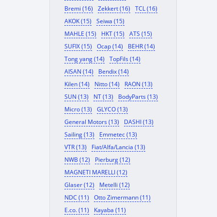
Bremi (16)
Zekkert (16)
TCL (16)
AKOK (15)
Seiwa (15)
MAHLE (15)
HKT (15)
ATS (15)
SUFIX (15)
Ocap (14)
BEHR (14)
Tong yang (14)
TopFils (14)
AISAN (14)
Bendix (14)
Kilen (14)
Nitto (14)
RAON (13)
SUN (13)
NT (13)
BodyParts (13)
Micro (13)
GLYCO (13)
General Motors (13)
DASHI (13)
Sailing (13)
Emmetec (13)
VTR (13)
Fiat/Alfa/Lancia (13)
NWB (12)
Pierburg (12)
MAGNETI MARELLI (12)
Glaser (12)
Metelli (12)
NDC (11)
Otto Zimermann (11)
E.co. (11)
Kayaba (11)