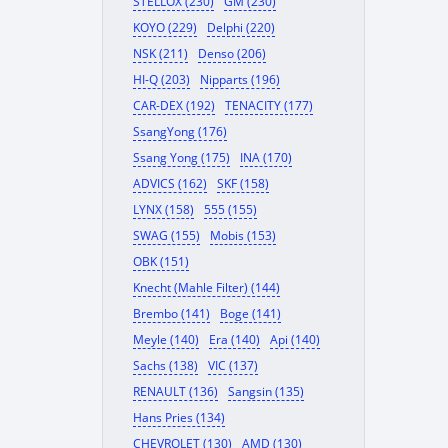
STELLOX (230)
GM (230)
KOYO (229)
Delphi (220)
NSK (211)
Denso (206)
HI-Q (203)
Nipparts (196)
CAR-DEX (192)
TENACITY (177)
SsangYong (176)
Ssang Yong (175)
INA (170)
ADVICS (162)
SKF (158)
LYNX (158)
555 (155)
SWAG (155)
Mobis (153)
OBK (151)
Knecht (Mahle Filter) (144)
Brembo (141)
Boge (141)
Meyle (140)
Era (140)
Api (140)
Sachs (138)
VIC (137)
RENAULT (136)
Sangsin (135)
Hans Pries (134)
CHEVROLET (130)
AMD (130)