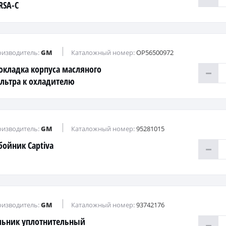
RSA-C
изводитель:
GM
Каталожный номер:
OP56500972
окладка корпуса масляного
льтра к охладителю
изводитель:
GM
Каталожный номер:
95281015
бойник Captiva
изводитель:
GM
Каталожный номер:
93742176
льник уплотнительный