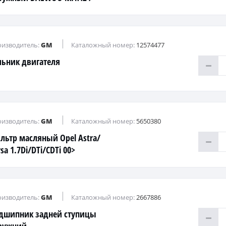
ARK M100 / 200
изводитель:
GM
Каталожный номер:
12574477
льник двигателя
изводитель:
GM
Каталожный номер:
5650380
льтр масляный Opel Astra/
sa 1.7Di/DTi/CDTi 00>
изводитель:
GM
Каталожный номер:
2667886
дшипник задней ступицы