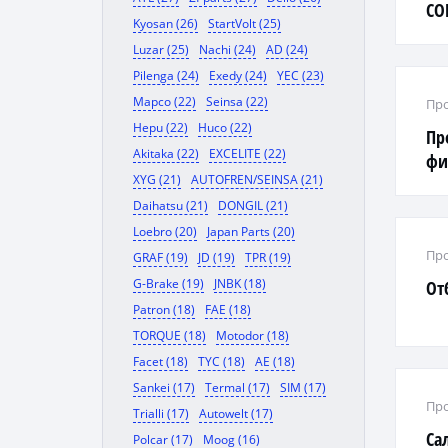
CO
Kyosan (26)
StartVolt (25)
Luzar (25)
Nachi (24)
AD (24)
Pilenga (24)
Exedy (24)
YEC (23)
Mapco (22)
Seinsa (22)
Про
Hepu (22)
Huco (22)
Пр
Akitaka (22)
EXCELITE (22)
фи
XYG (21)
AUTOFREN/SEINSA (21)
Daihatsu (21)
DONGIL (21)
Loebro (20)
Japan Parts (20)
Про
GRAF (19)
JD (19)
TPR (19)
G-Brake (19)
JNBK (18)
От
Patron (18)
FAE (18)
TORQUE (18)
Motodor (18)
Facet (18)
TYC (18)
AE (18)
Sankei (17)
Termal (17)
SIM (17)
Про
Trialli (17)
Autowelt (17)
Са
Polcar (17)
Moog (16)