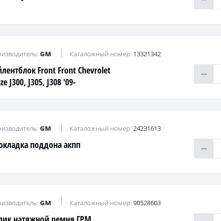
изводитель:
GM
Каталожный номер:
13321342
лентблок Front Front Chevrolet
ze J300, J305, J308 '09-
изводитель:
GM
Каталожный номер:
24231613
окладка поддона акпп
изводитель:
GM
Каталожный номер:
90528603
лик натяжной ремня ГРМ