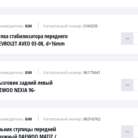
изводитель:
GM
Каталожный номер:
CVKD35
улка стабилизатора переднего
EVROLET AVEO 03-08, d=16mm
изводитель:
GM
Каталожный номер:
96175641
ызговик задний левый
EWOO NEXIA 96-
изводитель:
GM
Каталожный номер:
96316762
льник ступицы передней
ружный DAEWOO MATIZ /