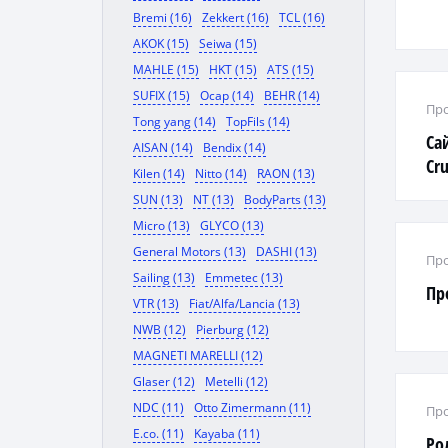
Bremi (16)
Zekkert (16)
TCL (16)
AKOK (15)
Seiwa (15)
MAHLE (15)
HKT (15)
ATS (15)
SUFIX (15)
Ocap (14)
BEHR (14)
Про
Tong yang (14)
TopFils (14)
Сай
AISAN (14)
Bendix (14)
Cru
Kilen (14)
Nitto (14)
RAON (13)
SUN (13)
NT (13)
BodyParts (13)
Micro (13)
GLYCO (13)
General Motors (13)
DASHI (13)
Про
Sailing (13)
Emmetec (13)
Пр
VTR (13)
Fiat/Alfa/Lancia (13)
NWB (12)
Pierburg (12)
MAGNETI MARELLI (12)
Glaser (12)
Metelli (12)
NDC (11)
Otto Zimermann (11)
Про
E.co. (11)
Kayaba (11)
Ро