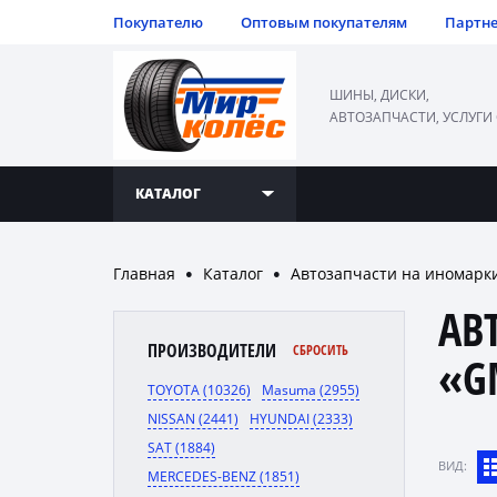
Покупателю
Оптовым покупателям
Партн
ШИНЫ, ДИСКИ,
АВТОЗАПЧАСТИ, УСЛУГИ
КАТАЛОГ
Главная
Каталог
Автозапчасти на иномарк
●
●
АВ
ПРОИЗВОДИТЕЛИ
СБРОСИТЬ
«G
TOYOTA (10326)
Masuma (2955)
NISSAN (2441)
HYUNDAI (2333)
SAT (1884)
ВИД:
MERCEDES-BENZ (1851)