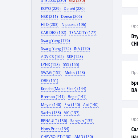
STELLOX (230)
GM (230)
KOYO (229)
Delphi (220)
NSK (211)
Denso (206)
HI-Q (203)
Nipparts (196)
Про
CAR-DEX (192)
TENACITY (177)
Вт
SsangYong (176)
CH
Ssang Yong (175)
INA (170)
ADVICS (162)
SKF (158)
LYNX (158)
555 (155)
Про
SWAG (155)
Mobis (153)
OBK (151)
Бр
Knecht (Mahle Filter) (144)
DA
Brembo (141)
Boge (141)
Meyle (140)
Era (140)
Api (140)
Sachs (138)
VIC (137)
Про
RENAULT (136)
Sangsin (135)
Са
Hans Pries (134)
на
CHEVROLET (130)
AMD (130)