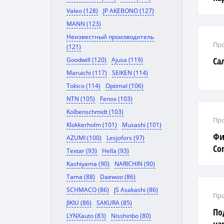
SP
Valeo (128)
JP AKEBONO (127)
MANN (123)
Неизвестный производитель
Про
(121)
Са
Goodwill (120)
Ajusa (119)
Maruichi (117)
SEIKEN (114)
Tokico (114)
Optimal (106)
NTN (105)
Fenox (103)
Kolbenschmidt (103)
Про
Klokkerholm (101)
Musashi (101)
Фи
AZUMI (100)
Lesjofors (97)
Cor
Textar (93)
Hella (93)
Kashiyama (90)
NARICHIN (90)
Tama (88)
Daewoo (86)
SCHMACO (86)
JS Asakashi (86)
Про
JIKIU (86)
SAKURA (85)
По
LYNXauto (83)
Nisshinbo (80)