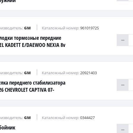
ружний
изводитель:
GM
Каталожный номер:
96101972S
лодки тормозные передние
EL KADETT E/DAEWOO NEXIA 8v
3
изводитель:
GM
Каталожный номер:
20921403
улка переднего стабилизатора
26 CHEVROLET CAPTIVA 07-
EWOO WINSTORM 06-
изводитель:
GM
Каталожный номер:
0344427
бойник