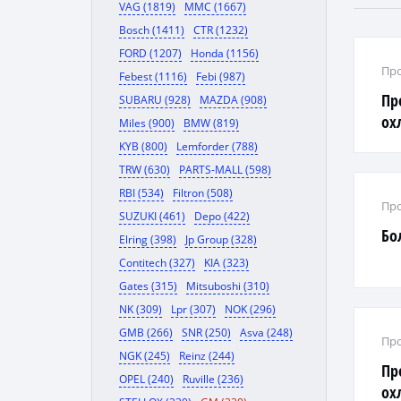
VAG (1819)
MMC (1667)
Bosch (1411)
CTR (1232)
FORD (1207)
Honda (1156)
Про
Febest (1116)
Febi (987)
Пр
SUBARU (928)
MAZDA (908)
ох
Miles (900)
BMW (819)
KYB (800)
Lemforder (788)
TRW (630)
PARTS-MALL (598)
RBI (534)
Filtron (508)
Про
SUZUKI (461)
Depo (422)
Бо
Elring (398)
Jp Group (328)
Contitech (327)
KIA (323)
Gates (315)
Mitsuboshi (310)
NK (309)
Lpr (307)
NOK (296)
GMB (266)
SNR (250)
Asva (248)
Про
NGK (245)
Reinz (244)
Пр
OPEL (240)
Ruville (236)
ох