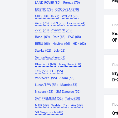
на
LAND ROVER (80)
Remsa (79)
ERISTIC (79)
GOODYEAR (79)
MITSUBISHI (77)
VOLVO (76)
Aisin (76)
GKN (75)
Corteco (74)
Про
ZZVF (73)
Avantech (73)
Ко
Bosal (69)
Dolz (68)
FAG (68)
OP
BERU (66)
Novline (66)
HDK (62)
R1
Starke (62)
Luk (62)
Seinsa/Autofren (61)
Blue Print (60)
Tong Hong (58)
Про
TYG (55)
EGR (55)
Вт
Van Wezel (55)
Asam (53)
D=
Lucas/TRW (53)
Mando (53)
DA
Nissens (53)
GM Daewoo (52)
SAT PREMIUM (52)
Taiho (50)
Про
NiBK (49)
Wahler (49)
Ate (49)
SB Nagamochi (48)
От