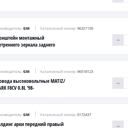
изводитель:
GM
Каталожный номер:
96321150
онштейн монтажный
утреннего зеркала заднего
да
изводитель:
GM
Каталожный номер:
96518123
овода высоковольтные MATIZ/
RK F8CV 0.8L '98-
изводитель:
GM
Каталожный номер:
0172437
лдинг арки передний правый