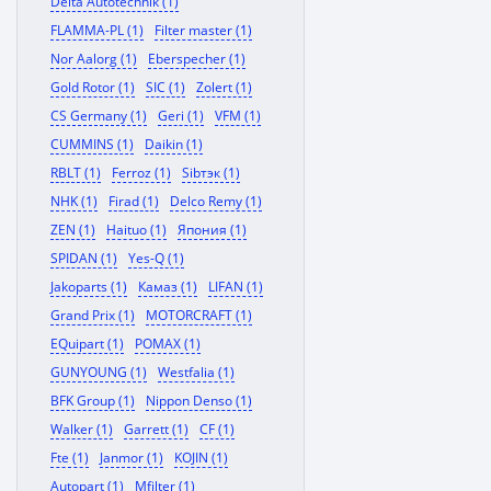
Delta Autotechnik (1)
FLAMMA-PL (1)
Filter master (1)
Nor Aalorg (1)
Eberspecher (1)
Gold Rotor (1)
SIC (1)
Zolert (1)
CS Germany (1)
Geri (1)
VFM (1)
CUMMINS (1)
Daikin (1)
RBLT (1)
Ferroz (1)
Sibтэк (1)
NHK (1)
Firad (1)
Delco Remy (1)
ZEN (1)
Haituo (1)
Япония (1)
SPIDAN (1)
Yes-Q (1)
Jakoparts (1)
Камаз (1)
LIFAN (1)
Grand Prix (1)
MOTORCRAFT (1)
EQuipart (1)
POMAX (1)
GUNYOUNG (1)
Westfalia (1)
BFK Group (1)
Nippon Denso (1)
Walker (1)
Garrett (1)
CF (1)
Fte (1)
Janmor (1)
KOJIN (1)
Autopart (1)
Mfilter (1)