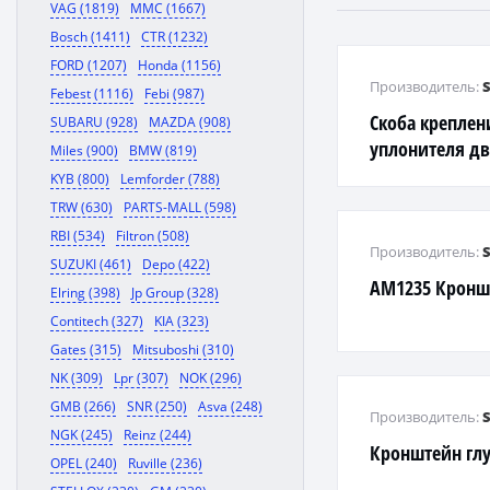
VAG (1819)
MMC (1667)
Bosch (1411)
CTR (1232)
FORD (1207)
Honda (1156)
Производитель:
Febest (1116)
Febi (987)
Скоба креплен
SUBARU (928)
MAZDA (908)
уплонителя д
Miles (900)
BMW (819)
KYB (800)
Lemforder (788)
TRW (630)
PARTS-MALL (598)
RBI (534)
Filtron (508)
Производитель:
SUZUKI (461)
Depo (422)
AM1235 Кронш
Elring (398)
Jp Group (328)
Contitech (327)
KIA (323)
Gates (315)
Mitsuboshi (310)
NK (309)
Lpr (307)
NOK (296)
GMB (266)
SNR (250)
Asva (248)
Производитель:
NGK (245)
Reinz (244)
Кронштейн гл
OPEL (240)
Ruville (236)