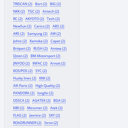
TRISCAN (2)
Bort (2)
BIG (2)
NKK (2)
TGC (2)
Airtech (2)
RC (2)
AKYOTO (2)
Tesh (2)
NewSun (2)
Carico (2)
ABS (2)
ARS (2)
Samyung (2)
AW (2)
Johns (2)
Kamoka (2)
Capat (2)
Britpart (2)
RUSH (2)
Amiwa (2)
Qsten (2)
BM-Motorsport (2)
JINYOO (2)
INFAC (2)
Arnott (2)
KOS/POS (2)
SYC (2)
Husky lines (2)
KKK (2)
Alfi Parts (2)
High Quality (2)
PANDORA (2)
longfei (2)
OSSCA (2)
AGATEK (2)
BGA (2)
KIBI (2)
Messmer (2)
Atek (2)
FLAG (2)
Jeenice (2)
SKY (2)
ROADRUNNER (2)
Stron (2)