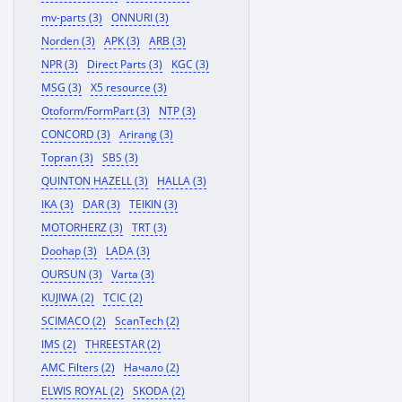
mv-parts (3)
ONNURI (3)
Norden (3)
APK (3)
ARB (3)
NPR (3)
Direct Parts (3)
KGC (3)
MSG (3)
X5 resource (3)
Otoform/FormPart (3)
NTP (3)
CONCORD (3)
Arirang (3)
Topran (3)
SBS (3)
QUINTON HAZELL (3)
HALLA (3)
IKA (3)
DAR (3)
TEIKIN (3)
MOTORHERZ (3)
TRT (3)
Doohap (3)
LADA (3)
OURSUN (3)
Varta (3)
KUJIWA (2)
TCIC (2)
SCIMACO (2)
ScanTech (2)
IMS (2)
THREESTAR (2)
AMC Filters (2)
Начало (2)
ELWIS ROYAL (2)
SKODA (2)