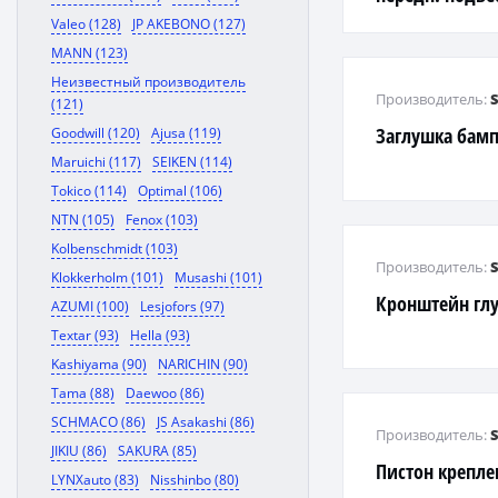
E34 3.0-4.0L
Valeo (128)
JP AKEBONO (127)
MANN (123)
Неизвестный производитель
Производитель:
(121)
Заглушка бамп
Goodwill (120)
Ajusa (119)
Maruichi (117)
SEIKEN (114)
Tokico (114)
Optimal (106)
NTN (105)
Fenox (103)
Kolbenschmidt (103)
Производитель:
Klokkerholm (101)
Musashi (101)
Кронштейн гл
AZUMI (100)
Lesjofors (97)
Textar (93)
Hella (93)
Kashiyama (90)
NARICHIN (90)
Tama (88)
Daewoo (86)
SCHMACO (86)
JS Asakashi (86)
Производитель:
JIKIU (86)
SAKURA (85)
Пистон крепл
LYNXauto (83)
Nisshinbo (80)