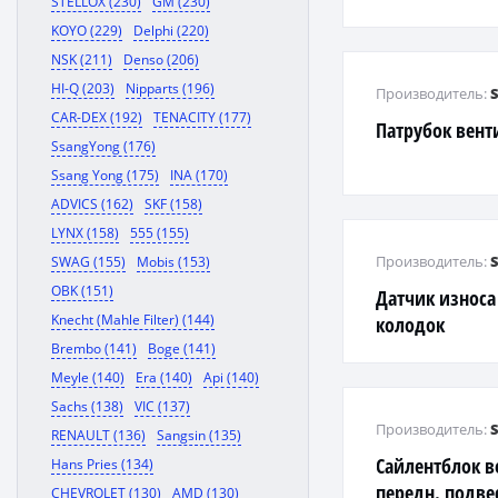
STELLOX (230)
GM (230)
KOYO (229)
Delphi (220)
NSK (211)
Denso (206)
HI-Q (203)
Nipparts (196)
Производитель:
CAR-DEX (192)
TENACITY (177)
Патрубок вент
SsangYong (176)
Ssang Yong (175)
INA (170)
ADVICS (162)
SKF (158)
LYNX (158)
555 (155)
Производитель:
SWAG (155)
Mobis (153)
OBK (151)
Датчик износ
Knecht (Mahle Filter) (144)
колодок
Brembo (141)
Boge (141)
Meyle (140)
Era (140)
Api (140)
Sachs (138)
VIC (137)
Производитель:
RENAULT (136)
Sangsin (135)
Сайлентблок в
Hans Pries (134)
передн. подве
CHEVROLET (130)
AMD (130)