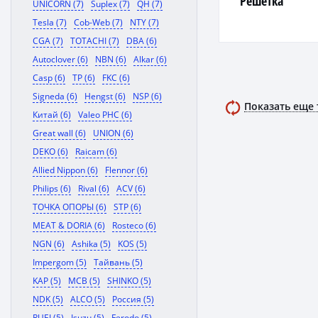
Решетка
UNICORN (7)
Suplex (7)
QH (7)
Tesla (7)
Cob-Web (7)
NTY (7)
CGA (7)
TOTACHI (7)
DBA (6)
Autoclover (6)
NBN (6)
Alkar (6)
Casp (6)
TP (6)
FKC (6)
Signeda (6)
Hengst (6)
NSP (6)
Показать еще
Китай (6)
Valeo PHC (6)
Great wall (6)
UNION (6)
DEKO (6)
Raicam (6)
Allied Nippon (6)
Flennor (6)
Philips (6)
Rival (6)
ACV (6)
ТОЧКА ОПОРЫ (6)
STP (6)
MEAT & DORIA (6)
Rosteco (6)
NGN (6)
Ashika (5)
KOS (5)
Impergom (5)
Тайвань (5)
KAP (5)
MCB (5)
SHINKO (5)
NDK (5)
ALCO (5)
Россия (5)
RUEI (5)
Isuzu (5)
Ferodo (5)