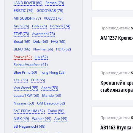
LAND ROVER (80)
Remsa (79)
ERISTIC (79)
GOODYEAR (79)
MITSUBISHI (77)
VOLVO (76)
Aisin (76)
GKN (75)
Corteco (74)
Производитель:
ZZVF (73)
Avantech (73)
AM1237 Крепе
Bosal (69)
Dolz (68)
FAG (68)
BERU (66)
Novline (66)
HDK (62)
Starke (62)
Luk (62)
Seinsa/Autofren (61)
Blue Print (60)
Tong Hong (58)
Производитель:
TYG (55)
EGR (55)
Кронштейн кр
Van Wezel (55)
Asam (53)
стабилизатора
Lucas/TRW (53)
Mando (53)
Nissens (53)
GM Daewoo (52)
SAT PREMIUM (52)
Taiho (50)
Производитель:
NiBK (49)
Wahler (49)
Ate (49)
SB Nagamochi (48)
AB1163 Втулка