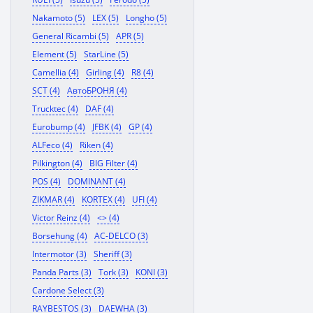
Nakamoto (5)
LEX (5)
Longho (5)
General Ricambi (5)
APR (5)
Element (5)
StarLine (5)
Camellia (4)
Girling (4)
R8 (4)
SCT (4)
АвтоБРОНЯ (4)
Trucktec (4)
DAF (4)
Eurobump (4)
JFBK (4)
GP (4)
ALFeco (4)
Riken (4)
Pilkington (4)
BIG Filter (4)
POS (4)
DOMINANT (4)
ZIKMAR (4)
KORTEX (4)
UFI (4)
Victor Reinz (4)
<> (4)
Borsehung (4)
AC-DELCO (3)
Intermotor (3)
Sheriff (3)
Panda Parts (3)
Tork (3)
KONI (3)
Cardone Select (3)
RAYBESTOS (3)
DAEWHA (3)