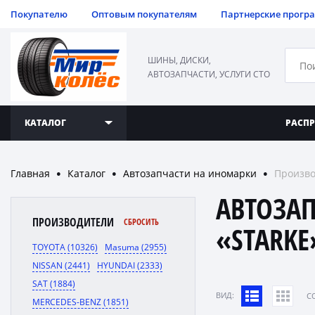
Покупателю
Оптовым покупателям
Партнерские прогр
ШИНЫ, ДИСКИ,
АВТОЗАПЧАСТИ, УСЛУГИ СТО
КАТАЛОГ
РАСП
Главная
Каталог
Автозапчасти на иномарки
Произво
●
●
●
АВТОЗА
ПРОИЗВОДИТЕЛИ
СБРОСИТЬ
«STARKE
TOYOTA (10326)
Masuma (2955)
NISSAN (2441)
HYUNDAI (2333)
SAT (1884)
ВИД:
C
MERCEDES-BENZ (1851)