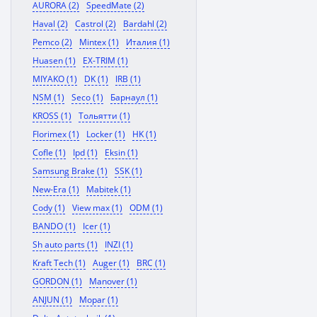
AURORA (2)
SpeedMate (2)
Haval (2)
Castrol (2)
Bardahl (2)
Pemco (2)
Mintex (1)
Италия (1)
Huasen (1)
EX-TRIM (1)
MIYAKO (1)
DK (1)
IRB (1)
NSM (1)
Seco (1)
Барнаул (1)
KROSS (1)
Тольятти (1)
Florimex (1)
Locker (1)
HK (1)
Cofle (1)
Ipd (1)
Eksin (1)
Samsung Brake (1)
SSK (1)
New-Era (1)
Mabitek (1)
Cody (1)
View max (1)
ODM (1)
BANDO (1)
Icer (1)
Sh auto parts (1)
INZI (1)
Kraft Tech (1)
Auger (1)
BRC (1)
GORDON (1)
Manover (1)
ANJUN (1)
Mopar (1)