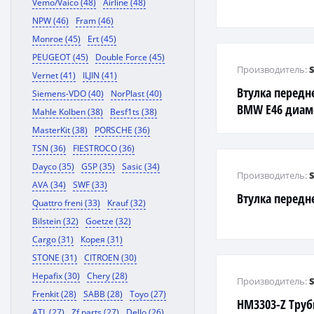
Vemo/Vaico (48)
Airline (48)
NPW (46)
Fram (46)
Monroe (45)
Ert (45)
PEUGEOT (45)
Double Force (45)
Производитель:
Vernet (41)
ILJIN (41)
Втулка передн
Siemens-VDO (40)
NorPlast (40)
BMW E46 диам
Mahle Kolben (38)
Besf1ts (38)
MasterKit (38)
PORSCHE (36)
TSN (36)
FIESTROCO (36)
Dayco (35)
GSP (35)
Sasic (34)
Производитель:
AVA (34)
SWF (33)
Втулка передн
Quattro freni (33)
Krauf (32)
Bilstein (32)
Goetze (32)
Cargo (31)
Корея (31)
STONE (31)
CITROEN (30)
Hepafix (30)
Chery (28)
Производитель:
Frenkit (28)
SABB (28)
Toyo (27)
HM3303-Z Труб
ATL (27)
Zf parts (27)
Dello (26)