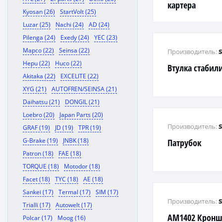
картера
Kyosan (26)
StartVolt (25)
Luzar (25)
Nachi (24)
AD (24)
Pilenga (24)
Exedy (24)
YEC (23)
Mapco (22)
Seinsa (22)
Производитель:
Hepu (22)
Huco (22)
Втулка стабил
Akitaka (22)
EXCELITE (22)
XYG (21)
AUTOFREN/SEINSA (21)
Daihatsu (21)
DONGIL (21)
Loebro (20)
Japan Parts (20)
Производитель:
GRAF (19)
JD (19)
TPR (19)
G-Brake (19)
JNBK (18)
Патрубок
Patron (18)
FAE (18)
TORQUE (18)
Motodor (18)
Facet (18)
TYC (18)
AE (18)
Sankei (17)
Termal (17)
SIM (17)
Производитель:
Trialli (17)
Autowelt (17)
AM1402 Кронш
Polcar (17)
Moog (16)