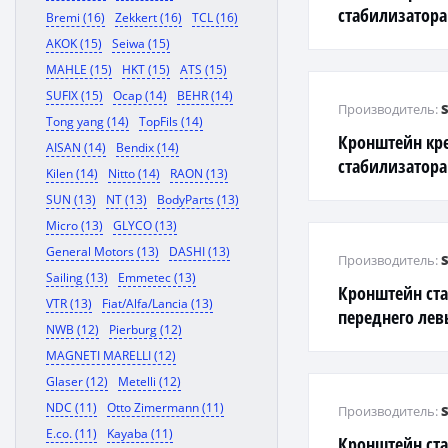
стабилизатор
Bremi (16)
Zekkert (16)
TCL (16)
AKOK (15)
Seiwa (15)
MAHLE (15)
HKT (15)
ATS (15)
SUFIX (15)
Ocap (14)
BEHR (14)
Производитель:
Tong yang (14)
TopFils (14)
Кронштейн кр
AISAN (14)
Bendix (14)
стабилизатор
Kilen (14)
Nitto (14)
RAON (13)
SUN (13)
NT (13)
BodyParts (13)
Micro (13)
GLYCO (13)
General Motors (13)
DASHI (13)
Производитель:
Sailing (13)
Emmetec (13)
Кронштейн ст
VTR (13)
Fiat/Alfa/Lancia (13)
переднего ле
NWB (12)
Pierburg (12)
MAGNETI MARELLI (12)
Glaser (12)
Metelli (12)
NDC (11)
Otto Zimermann (11)
Производитель:
E.co. (11)
Kayaba (11)
Кронштейн ст