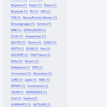
Mopisan (1)
Payen (1)
Feituo (1)
Roadsafe (1)
Rcl (1)
AKS (1)
TYB (1)
Morse/Friction Master (1)
Dl-autogruppe (1)
Seintex (1)
MRK (1)
DONALDSON (1)
O.S.K. (1)
Autopartner (1)
BALTEX (1)
Osram (1)
DODA (1)
KOITO (1)
IZUMI (1)
Kixx (1)
HILLPORT (1)
FAW Tokico (1)
Delta (1)
Devers (1)
Nakayama (1)
HDE (1)
Termotrans (1)
BaumAuto (1)
LORO (1)
Japko (1)
MBS (1)
INPART (1)
Comfortmat (1)
TIGAR (1)
MONGOOSE (1)
Ural (1)
Gallant (1)
AYWIPARTS (1)
KATSURO (1)