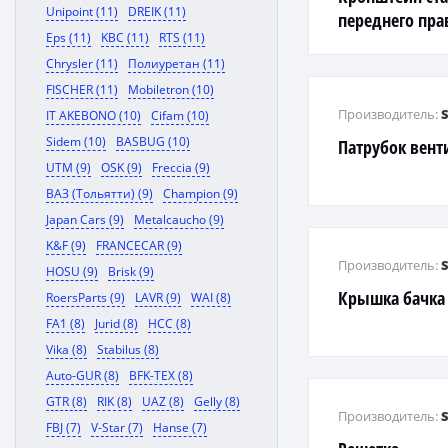
Unipoint (11)
DREIK (11)
переднего пр
Eps (11)
KBC (11)
RTS (11)
Chrysler (11)
Полиуретан (11)
FISCHER (11)
Mobiletron (10)
Производитель:
IT AKEBONO (10)
Cifam (10)
Sidem (10)
BASBUG (10)
Патрубок вент
UTM (9)
OSK (9)
Freccia (9)
ВАЗ (Тольятти) (9)
Champion (9)
Japan Cars (9)
Metalcaucho (9)
K&F (9)
FRANCECAR (9)
Производитель:
HOSU (9)
Brisk (9)
Крышка бачка
RoersParts (9)
LAVR (9)
WAI (8)
FA1 (8)
Jurid (8)
HCC (8)
Vika (8)
Stabilus (8)
Auto-GUR (8)
BFK-TEX (8)
GTR (8)
RIK (8)
UAZ (8)
Gelly (8)
Производитель:
FBJ (7)
V-Star (7)
Hanse (7)