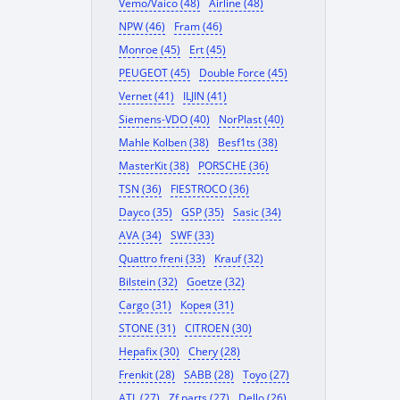
Vemo/Vaico (48)
Airline (48)
NPW (46)
Fram (46)
Monroe (45)
Ert (45)
PEUGEOT (45)
Double Force (45)
Vernet (41)
ILJIN (41)
Siemens-VDO (40)
NorPlast (40)
Mahle Kolben (38)
Besf1ts (38)
MasterKit (38)
PORSCHE (36)
TSN (36)
FIESTROCO (36)
Dayco (35)
GSP (35)
Sasic (34)
AVA (34)
SWF (33)
Quattro freni (33)
Krauf (32)
Bilstein (32)
Goetze (32)
Cargo (31)
Корея (31)
STONE (31)
CITROEN (30)
Hepafix (30)
Chery (28)
Frenkit (28)
SABB (28)
Toyo (27)
ATL (27)
Zf parts (27)
Dello (26)