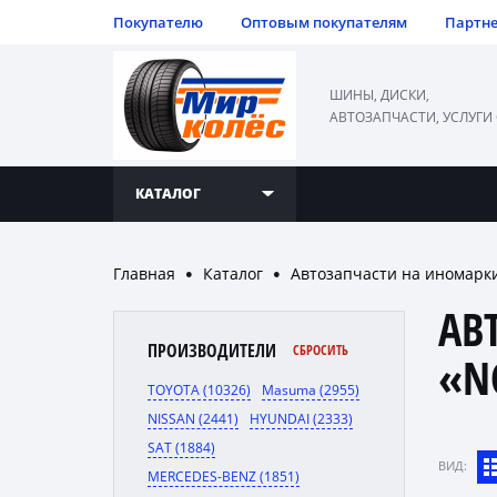
Покупателю
Оптовым покупателям
Партн
ШИНЫ, ДИСКИ,
АВТОЗАПЧАСТИ, УСЛУГИ
КАТАЛОГ
Главная
Каталог
Автозапчасти на иномарк
●
●
АВ
ПРОИЗВОДИТЕЛИ
СБРОСИТЬ
«N
TOYOTA (10326)
Masuma (2955)
NISSAN (2441)
HYUNDAI (2333)
SAT (1884)
ВИД:
MERCEDES-BENZ (1851)