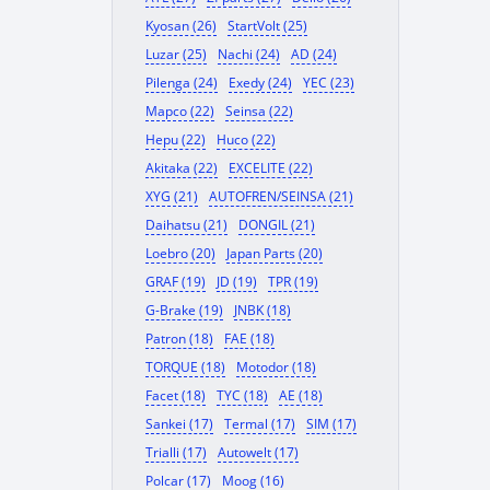
Kyosan (26)
StartVolt (25)
Luzar (25)
Nachi (24)
AD (24)
Pilenga (24)
Exedy (24)
YEC (23)
Mapco (22)
Seinsa (22)
Hepu (22)
Huco (22)
Akitaka (22)
EXCELITE (22)
XYG (21)
AUTOFREN/SEINSA (21)
Daihatsu (21)
DONGIL (21)
Loebro (20)
Japan Parts (20)
GRAF (19)
JD (19)
TPR (19)
G-Brake (19)
JNBK (18)
Patron (18)
FAE (18)
TORQUE (18)
Motodor (18)
Facet (18)
TYC (18)
AE (18)
Sankei (17)
Termal (17)
SIM (17)
Trialli (17)
Autowelt (17)
Polcar (17)
Moog (16)