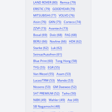
LAND ROVER (80)
Remsa (79)
ERISTIC (79)
GOODYEAR (79)
MITSUBISHI (77)
VOLVO (76)
Aisin (76)
GKN (75)
Corteco (74)
ZZVF (73)
Avantech (73)
Bosal (69)
Dolz (68)
FAG (68)
BERU (66)
Novline (66)
HDK (62)
Starke (62)
Luk (62)
Seinsa/Autofren (61)
Blue Print (60)
Tong Hong (58)
TYG (55)
EGR (55)
Van Wezel (55)
Asam (53)
Lucas/TRW (53)
Mando (53)
Nissens (53)
GM Daewoo (52)
SAT PREMIUM (52)
Taiho (50)
NiBK (49)
Wahler (49)
Ate (49)
SB Nagamochi (48)