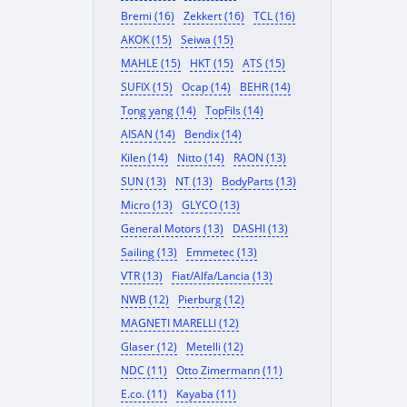
Bremi (16)
Zekkert (16)
TCL (16)
AKOK (15)
Seiwa (15)
MAHLE (15)
HKT (15)
ATS (15)
SUFIX (15)
Ocap (14)
BEHR (14)
Tong yang (14)
TopFils (14)
AISAN (14)
Bendix (14)
Kilen (14)
Nitto (14)
RAON (13)
SUN (13)
NT (13)
BodyParts (13)
Micro (13)
GLYCO (13)
General Motors (13)
DASHI (13)
Sailing (13)
Emmetec (13)
VTR (13)
Fiat/Alfa/Lancia (13)
NWB (12)
Pierburg (12)
MAGNETI MARELLI (12)
Glaser (12)
Metelli (12)
NDC (11)
Otto Zimermann (11)
E.co. (11)
Kayaba (11)