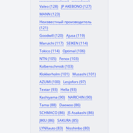
Valeo (128)
JP AKEBONO (127)
MANN (123)
Неизвестный производитель
(121)
Goodwill (120)
Ajusa (119)
Maruichi (117)
SEIKEN (114)
Tokico (114)
Optimal (106)
NTN (105)
Fenox (103)
Kolbenschmidt (103)
Klokkerholm (101)
Musashi (101)
AZUMI (100)
Lesjofors (97)
Textar (93)
Hella (93)
Kashiyama (90)
NARICHIN (90)
Tama (88)
Daewoo (86)
SCHMACO (86)
JS Asakashi (86)
JIKIU (86)
SAKURA (85)
LYNXauto (83)
Nisshinbo (80)