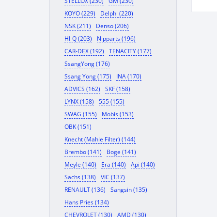
STELLOX (230)
GM (230)
KOYO (229)
Delphi (220)
NSK (211)
Denso (206)
HI-Q (203)
Nipparts (196)
CAR-DEX (192)
TENACITY (177)
SsangYong (176)
Ssang Yong (175)
INA (170)
ADVICS (162)
SKF (158)
LYNX (158)
555 (155)
SWAG (155)
Mobis (153)
OBK (151)
Knecht (Mahle Filter) (144)
Brembo (141)
Boge (141)
Meyle (140)
Era (140)
Api (140)
Sachs (138)
VIC (137)
RENAULT (136)
Sangsin (135)
Hans Pries (134)
CHEVROLET (130)
AMD (130)