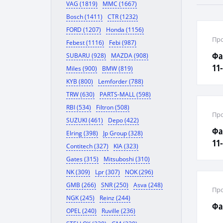
VAG (1819)
MMC (1667)
Bosch (1411)
CTR (1232)
FORD (1207)
Honda (1156)
Про
Febest (1116)
Febi (987)
Фа
SUBARU (928)
MAZDA (908)
11-
Miles (900)
BMW (819)
KYB (800)
Lemforder (788)
TRW (630)
PARTS-MALL (598)
RBI (534)
Filtron (508)
Про
SUZUKI (461)
Depo (422)
Фа
Elring (398)
Jp Group (328)
11-
Contitech (327)
KIA (323)
Gates (315)
Mitsuboshi (310)
NK (309)
Lpr (307)
NOK (296)
GMB (266)
SNR (250)
Asva (248)
Про
NGK (245)
Reinz (244)
Фа
OPEL (240)
Ruville (236)