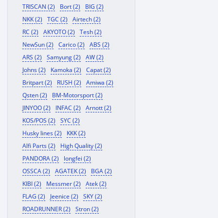
TRISCAN (2)
Bort (2)
BIG (2)
NKK (2)
TGC (2)
Airtech (2)
RC (2)
AKYOTO (2)
Tesh (2)
NewSun (2)
Carico (2)
ABS (2)
ARS (2)
Samyung (2)
AW (2)
Johns (2)
Kamoka (2)
Capat (2)
Britpart (2)
RUSH (2)
Amiwa (2)
Qsten (2)
BM-Motorsport (2)
JINYOO (2)
INFAC (2)
Arnott (2)
KOS/POS (2)
SYC (2)
Husky lines (2)
KKK (2)
Alfi Parts (2)
High Quality (2)
PANDORA (2)
longfei (2)
OSSCA (2)
AGATEK (2)
BGA (2)
KIBI (2)
Messmer (2)
Atek (2)
FLAG (2)
Jeenice (2)
SKY (2)
ROADRUNNER (2)
Stron (2)