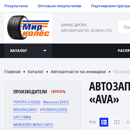
Покупателю
Оптовым покупателям
Партнерские прогр
ШИНЫ, ДИСКИ,
АВТОЗАПЧАСТИ, УСЛУГИ СТО
КАТАЛОГ
РАСП
Главная
Каталог
Автозапчасти на иномарки
Произво
●
●
●
АВТОЗА
ПРОИЗВОДИТЕЛИ
СБРОСИТЬ
«AVA»
TOYOTA (10326)
Masuma (2955)
NISSAN (2441)
HYUNDAI (2333)
SAT (1884)
ВИД:
C
MERCEDES-BENZ (1851)