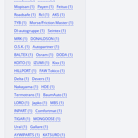
Mopisan (1)
Payen (1)
Feituo (1)
Roadsafe (1)
Rcl (1)
AKS (1)
TYB (1)
Morse/Friction Master (1)
Dl-autogruppe (1)
Seintex (1)
MRK (1)
DONALDSON (1)
O.S.K. (1)
Autopartner (1)
BALTEX (1)
Osram (1)
DODA (1)
KOITO (1)
IZUMI (1)
Kixx (1)
HILLPORT (1)
FAW Tokico (1)
Delta (1)
Devers (1)
Nakayama (1)
HDE (1)
Termotrans (1)
BaumAuto (1)
LORO (1)
Japko (1)
MBS (1)
INPART (1)
Comfortmat (1)
TIGAR (1)
MONGOOSE (1)
Ural (1)
Gallant (1)
AYWIPARTS (1)
KATSURO (1)