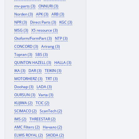
mv-parts (3)
ONNURI (3)
Norden (3)
APK (3)
ARB (3)
NPR (3)
Direct Parts (3)
KGC (3)
MSG (3)
X5 resource (3)
Otoform/FormPart (3)
NTP (3)
CONCORD (3)
Arirang (3)
Topran (3)
SBS (3)
QUINTON HAZELL (3)
HALLA (3)
IKA (3)
DAR (3)
TEIKIN (3)
MOTORHERZ (3)
TRT (3)
Doohap (3)
LADA (3)
OURSUN (3)
Varta (3)
KUJIWA (2)
TCIC (2)
SCIMACO (2)
ScanTech (2)
IMS (2)
THREESTAR (2)
AMC Filters (2)
Начало (2)
ELWIS ROYAL (2)
SKODA (2)