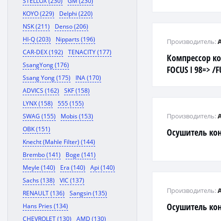
STELLOX (230)
GM (230)
KOYO (229)
Delphi (220)
NSK (211)
Denso (206)
HI-Q (203)
Nipparts (196)
Производитель:
CAR-DEX (192)
TENACITY (177)
Компрессор к
SsangYong (176)
FOCUS I 98=> /
Ssang Yong (175)
INA (170)
699326)
ADVICS (162)
SKF (158)
LYNX (158)
555 (155)
Производитель:
SWAG (155)
Mobis (153)
OBK (151)
Осушитель ко
Knecht (Mahle Filter) (144)
Brembo (141)
Boge (141)
Meyle (140)
Era (140)
Api (140)
Sachs (138)
VIC (137)
Производитель:
RENAULT (136)
Sangsin (135)
Осушитель ко
Hans Pries (134)
CHEVROLET (130)
AMD (130)