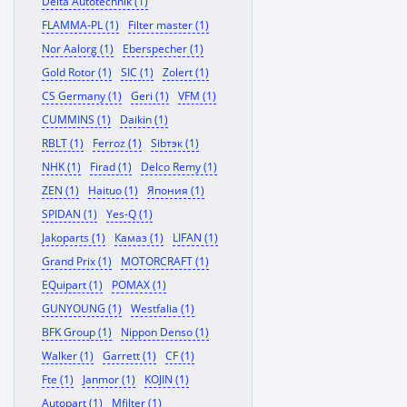
Delta Autotechnik (1)
FLAMMA-PL (1)
Filter master (1)
Nor Aalorg (1)
Eberspecher (1)
Gold Rotor (1)
SIC (1)
Zolert (1)
CS Germany (1)
Geri (1)
VFM (1)
CUMMINS (1)
Daikin (1)
RBLT (1)
Ferroz (1)
Sibтэк (1)
NHK (1)
Firad (1)
Delco Remy (1)
ZEN (1)
Haituo (1)
Япония (1)
SPIDAN (1)
Yes-Q (1)
Jakoparts (1)
Камаз (1)
LIFAN (1)
Grand Prix (1)
MOTORCRAFT (1)
EQuipart (1)
POMAX (1)
GUNYOUNG (1)
Westfalia (1)
BFK Group (1)
Nippon Denso (1)
Walker (1)
Garrett (1)
CF (1)
Fte (1)
Janmor (1)
KOJIN (1)
Autopart (1)
Mfilter (1)