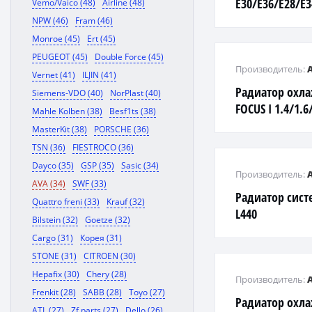
E30/E36/E28/E34
Vemo/Vaico (48)
Airline (48)
NPW (46)
Fram (46)
Monroe (45)
Ert (45)
PEUGEOT (45)
Double Force (45)
Производитель:
Vernet (41)
ILJIN (41)
Радиатор охл
Siemens-VDO (40)
NorPlast (40)
FOCUS I 1.4/1.6/
Mahle Kolben (38)
Besf1ts (38)
MasterKit (38)
PORSCHE (36)
TSN (36)
FIESTROCO (36)
Dayco (35)
GSP (35)
Sasic (34)
Производитель:
AVA (34)
SWF (33)
Радиатор сис
Quattro freni (33)
Krauf (32)
L440
Bilstein (32)
Goetze (32)
Cargo (31)
Корея (31)
STONE (31)
CITROEN (30)
Hepafix (30)
Chery (28)
Производитель:
Frenkit (28)
SABB (28)
Toyo (27)
Радиатор охл
ATL (27)
Zf parts (27)
Dello (26)