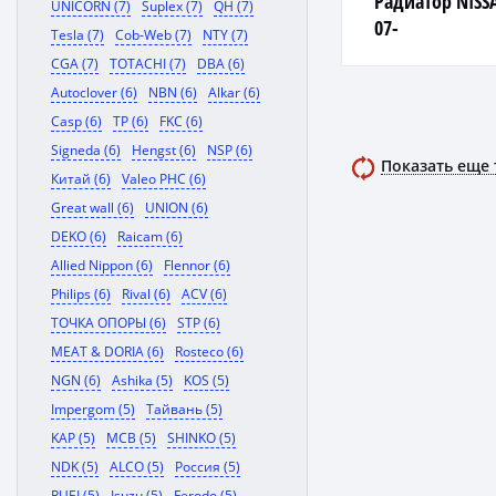
Радиатор NISS
UNICORN (7)
Suplex (7)
QH (7)
07-
Tesla (7)
Cob-Web (7)
NTY (7)
CGA (7)
TOTACHI (7)
DBA (6)
Autoclover (6)
NBN (6)
Alkar (6)
Casp (6)
TP (6)
FKC (6)
Signeda (6)
Hengst (6)
NSP (6)
Показать еще
Китай (6)
Valeo PHC (6)
Great wall (6)
UNION (6)
DEKO (6)
Raicam (6)
Allied Nippon (6)
Flennor (6)
Philips (6)
Rival (6)
ACV (6)
ТОЧКА ОПОРЫ (6)
STP (6)
MEAT & DORIA (6)
Rosteco (6)
NGN (6)
Ashika (5)
KOS (5)
Impergom (5)
Тайвань (5)
KAP (5)
MCB (5)
SHINKO (5)
NDK (5)
ALCO (5)
Россия (5)
RUEI (5)
Isuzu (5)
Ferodo (5)