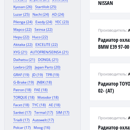
NISSAN
Kyosan (26)
StartVolt (25)
Luzar (25)
Nachi (24)
AD (24)
Pilenga (24)
Exedy (24)
YEC (23)
Mapco (22)
Seinsa (22)
Производитель:
Hepu (22)
Huco (22)
Радиатор охл
Akitaka (22)
EXCELITE (22)
BMW E39 97-00 
XYG (21)
AUTOFREN/SEINSA (21)
Daihatsu (21)
DONGIL (21)
Loebro (20)
Japan Parts (20)
Производитель:
GRAF (19)
JD (19)
TPR (19)
G-Brake (19)
JNBK (18)
Радиатор TOYOT
02- (AT)
Patron (18)
FAE (18)
TORQUE (18)
Motodor (18)
Facet (18)
TYC (18)
AE (18)
Sankei (17)
Termal (17)
SIM (17)
Производитель:
Trialli (17)
Autowelt (17)
Радиатор охл
Polcar (17)
Moog (16)