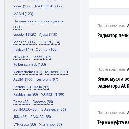
Valeo (128)
JP AKEBONO (127)
MANN (123)
Неизвестный производитель
Производитель:
(121)
Радиатор печки
Goodwill (120)
Ajusa (119)
Maruichi (117)
SEIKEN (114)
Tokico (114)
Optimal (106)
NTN (105)
Fenox (103)
Kolbenschmidt (103)
Производитель:
Klokkerholm (101)
Musashi (101)
Вискомуфта в
AZUMI (100)
Lesjofors (97)
радиатора AUDI
Textar (93)
Hella (93)
2,4(ALF)
Kashiyama (90)
NARICHIN (90)
Tama (88)
Daewoo (86)
SCHMACO (86)
JS Asakashi (86)
Производитель:
JIKIU (86)
SAKURA (85)
Термомуфта в
LYNXauto (83)
Nisshinbo (80)