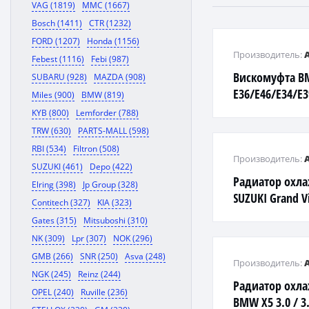
VAG (1819)
MMC (1667)
Bosch (1411)
CTR (1232)
FORD (1207)
Honda (1156)
Производитель:
Febest (1116)
Febi (987)
Вискомуфта 
SUBARU (928)
MAZDA (908)
E36/E46/E34/E3
Miles (900)
BMW (819)
KYB (800)
Lemforder (788)
TRW (630)
PARTS-MALL (598)
RBI (534)
Filtron (508)
Производитель:
SUZUKI (461)
Depo (422)
Радиатор охл
Elring (398)
Jp Group (328)
SUZUKI Grand Vi
Contitech (327)
KIA (323)
2.0л. МКПП
Gates (315)
Mitsuboshi (310)
NK (309)
Lpr (307)
NOK (296)
GMB (266)
SNR (250)
Asva (248)
Производитель:
NGK (245)
Reinz (244)
Радиатор охл
OPEL (240)
Ruville (236)
BMW X5 3.0 / 3