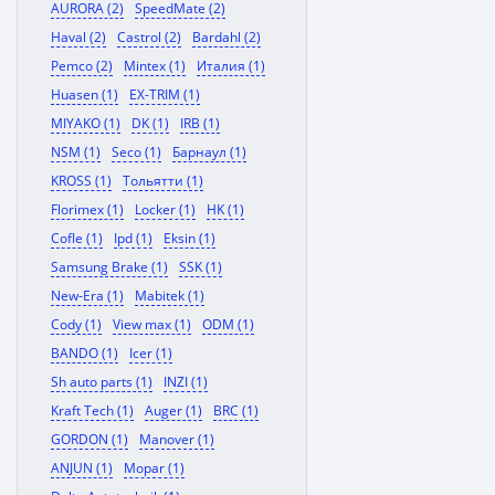
AURORA (2)
SpeedMate (2)
Haval (2)
Castrol (2)
Bardahl (2)
Pemco (2)
Mintex (1)
Италия (1)
Huasen (1)
EX-TRIM (1)
MIYAKO (1)
DK (1)
IRB (1)
NSM (1)
Seco (1)
Барнаул (1)
KROSS (1)
Тольятти (1)
Florimex (1)
Locker (1)
HK (1)
Cofle (1)
Ipd (1)
Eksin (1)
Samsung Brake (1)
SSK (1)
New-Era (1)
Mabitek (1)
Cody (1)
View max (1)
ODM (1)
BANDO (1)
Icer (1)
Sh auto parts (1)
INZI (1)
Kraft Tech (1)
Auger (1)
BRC (1)
GORDON (1)
Manover (1)
ANJUN (1)
Mopar (1)