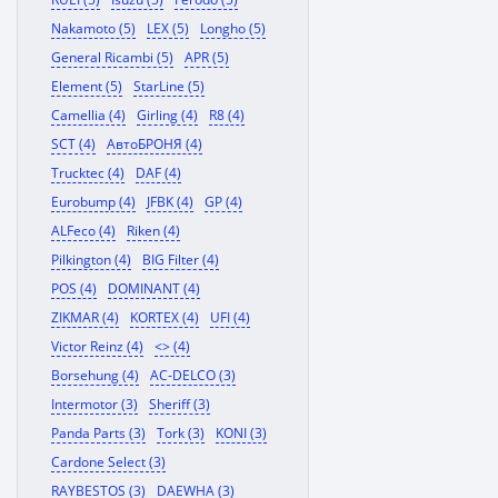
Nakamoto (5)
LEX (5)
Longho (5)
General Ricambi (5)
APR (5)
Element (5)
StarLine (5)
Camellia (4)
Girling (4)
R8 (4)
SCT (4)
АвтоБРОНЯ (4)
Trucktec (4)
DAF (4)
Eurobump (4)
JFBK (4)
GP (4)
ALFeco (4)
Riken (4)
Pilkington (4)
BIG Filter (4)
POS (4)
DOMINANT (4)
ZIKMAR (4)
KORTEX (4)
UFI (4)
Victor Reinz (4)
<> (4)
Borsehung (4)
AC-DELCO (3)
Intermotor (3)
Sheriff (3)
Panda Parts (3)
Tork (3)
KONI (3)
Cardone Select (3)
RAYBESTOS (3)
DAEWHA (3)