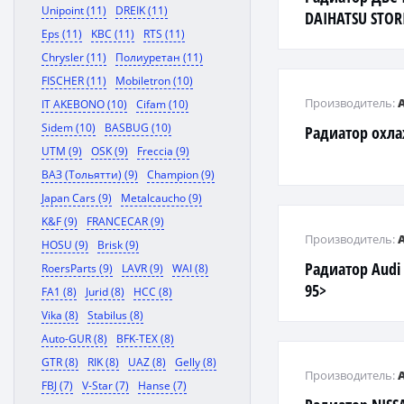
Unipoint (11)
DREIK (11)
DAIHATSU STORI
Eps (11)
KBC (11)
RTS (11)
Chrysler (11)
Полиуретан (11)
FISCHER (11)
Mobiletron (10)
Производитель:
IT AKEBONO (10)
Cifam (10)
Sidem (10)
BASBUG (10)
Радиатор охл
UTM (9)
OSK (9)
Freccia (9)
ВАЗ (Тольятти) (9)
Champion (9)
Japan Cars (9)
Metalcaucho (9)
K&F (9)
FRANCECAR (9)
Производитель:
HOSU (9)
Brisk (9)
Радиатор Audi 
RoersParts (9)
LAVR (9)
WAI (8)
95>
FA1 (8)
Jurid (8)
HCC (8)
Vika (8)
Stabilus (8)
Auto-GUR (8)
BFK-TEX (8)
GTR (8)
RIK (8)
UAZ (8)
Gelly (8)
Производитель:
FBJ (7)
V-Star (7)
Hanse (7)