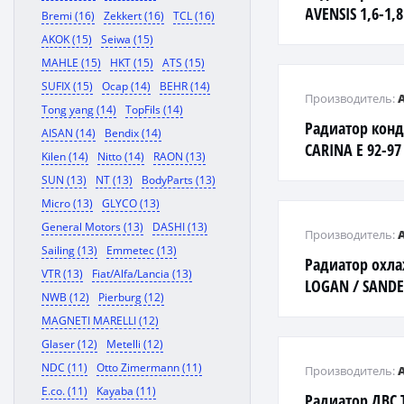
AVENSIS 1,6-1,
Bremi (16)
Zekkert (16)
TCL (16)
97-03
AKOK (15)
Seiwa (15)
MAHLE (15)
HKT (15)
ATS (15)
SUFIX (15)
Ocap (14)
BEHR (14)
Производитель:
Tong yang (14)
TopFils (14)
Радиатор кон
AISAN (14)
Bendix (14)
CARINA E 92-97
Kilen (14)
Nitto (14)
RAON (13)
SUN (13)
NT (13)
BodyParts (13)
Micro (13)
GLYCO (13)
General Motors (13)
DASHI (13)
Производитель:
Sailing (13)
Emmetec (13)
Радиатор охл
VTR (13)
Fiat/Alfa/Lancia (13)
LOGAN / SANDER
NWB (12)
Pierburg (12)
08- / RENAULT D
MAGNETI MARELLI (12)
A/C)
Glaser (12)
Metelli (12)
NDC (11)
Otto Zimermann (11)
Производитель:
E.co. (11)
Kayaba (11)
Радиатор ДВС 