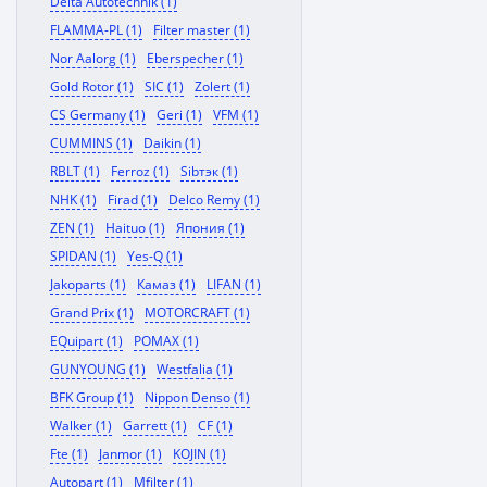
Delta Autotechnik (1)
FLAMMA-PL (1)
Filter master (1)
Nor Aalorg (1)
Eberspecher (1)
Gold Rotor (1)
SIC (1)
Zolert (1)
CS Germany (1)
Geri (1)
VFM (1)
CUMMINS (1)
Daikin (1)
RBLT (1)
Ferroz (1)
Sibтэк (1)
NHK (1)
Firad (1)
Delco Remy (1)
ZEN (1)
Haituo (1)
Япония (1)
SPIDAN (1)
Yes-Q (1)
Jakoparts (1)
Камаз (1)
LIFAN (1)
Grand Prix (1)
MOTORCRAFT (1)
EQuipart (1)
POMAX (1)
GUNYOUNG (1)
Westfalia (1)
BFK Group (1)
Nippon Denso (1)
Walker (1)
Garrett (1)
CF (1)
Fte (1)
Janmor (1)
KOJIN (1)
Autopart (1)
Mfilter (1)