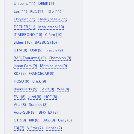
Unipoint (11)
DREIK (11)
Eps (11)
KBC (11)
RTS (11)
Chrysler (11)
Полиуретан (11)
FISCHER (11)
Mobiletron (10)
IT AKEBONO (10)
Cifam (10)
Sidem (10)
BASBUG (10)
UTM (9)
OSK (9)
Freccia (9)
ВАЗ (Тольятти) (9)
Champion (9)
Japan Cars (9)
Metalcaucho (9)
K&F (9)
FRANCECAR (9)
HOSU (9)
Brisk (9)
RoersParts (9)
LAVR (9)
WAI (8)
FA1 (8)
Jurid (8)
HCC (8)
Vika (8)
Stabilus (8)
Auto-GUR (8)
BFK-TEX (8)
GTR (8)
RIK (8)
UAZ (8)
Gelly (8)
FBJ (7)
V-Star (7)
Hanse (7)