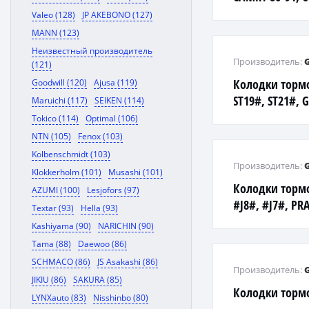
Celica 85-94
Valeo (128)
JP AKEBONO (127)
MANN (123)
Неизвестный производитель
Производитель:
(121)
Колодки торм
Goodwill (120)
Ajusa (119)
ST19#, ST21#, 
Maruichi (117)
SEIKEN (114)
SXV2#, SXV1#,
Tokico (114)
Optimal (106)
NTN (105)
Fenox (103)
Kolbenschmidt (103)
Производитель:
Klokkerholm (101)
Musashi (101)
Колодки торм
AZUMI (100)
Lesjofors (97)
#J8#, #J7#, PRA
Textar (93)
Hella (93)
150, PAJERO '06
Kashiyama (90)
NARICHIN (90)
Tama (88)
Daewoo (86)
SCHMACO (86)
JS Asakashi (86)
Производитель:
JIKIU (86)
SAKURA (85)
Колодки тормо
LYNXauto (83)
Nisshinbo (80)