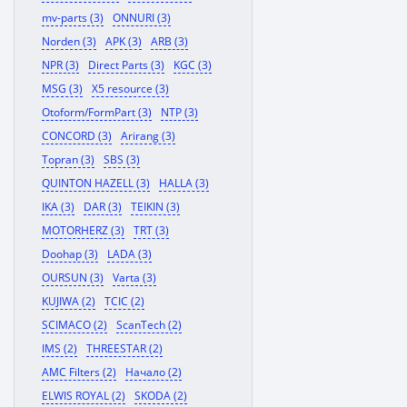
mv-parts (3)
ONNURI (3)
Norden (3)
APK (3)
ARB (3)
NPR (3)
Direct Parts (3)
KGC (3)
MSG (3)
X5 resource (3)
Otoform/FormPart (3)
NTP (3)
CONCORD (3)
Arirang (3)
Topran (3)
SBS (3)
QUINTON HAZELL (3)
HALLA (3)
IKA (3)
DAR (3)
TEIKIN (3)
MOTORHERZ (3)
TRT (3)
Doohap (3)
LADA (3)
OURSUN (3)
Varta (3)
KUJIWA (2)
TCIC (2)
SCIMACO (2)
ScanTech (2)
IMS (2)
THREESTAR (2)
AMC Filters (2)
Начало (2)
ELWIS ROYAL (2)
SKODA (2)