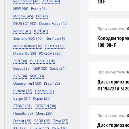
10 F
Vemo/Vaico (48)
Airline (48)
NPW (46)
Fram (46)
Monroe (45)
Ert (45)
PEUGEOT (45)
Double Force (45)
Производитель:
Vernet (41)
ILJIN (41)
Колодки торм
Siemens-VDO (40)
NorPlast (40)
100 '98- F
Mahle Kolben (38)
Besf1ts (38)
MasterKit (38)
PORSCHE (36)
TSN (36)
FIESTROCO (36)
Dayco (35)
GSP (35)
Sasic (34)
Производитель:
AVA (34)
SWF (33)
Диск тормозно
Quattro freni (33)
Krauf (32)
#T19#/21# ST2
Bilstein (32)
Goetze (32)
ZZT230/240 ZZV
Cargo (31)
Корея (31)
STONE (31)
CITROEN (30)
Hepafix (30)
Chery (28)
Производитель:
Frenkit (28)
SABB (28)
Toyo (27)
Диск тормозно
ATL (27)
Zf parts (27)
Dello (26)