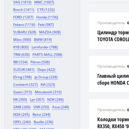
VAG (1819)
MMC (1667)
Bosch (1411)
CTR (1232)
FORD (1207)
Honda (1156)
Производитель:
Febest (1116)
Febi (987)
Цилиндр торм
SUBARU (928)
MAZDA (908)
TOYOTA COROLL
Miles (900)
BMW (819)
KYB (800)
Lemforder (788)
TRW (630)
PARTS-MALL (598)
RBI (534)
Filtron (508)
Производитель:
SUZUKI (461)
Depo (422)
Главный цили
Elring (398)
Jp Group (328)
сборе HONDA C
Contitech (327)
KIA (323)
Gates (315)
Mitsuboshi (310)
NK (309)
Lpr (307)
NOK (296)
GMB (266)
SNR (250)
Asva (248)
Производитель:
NGK (245)
Reinz (244)
Колодки торм
OPEL (240)
Ruville (236)
RX350, RX450 '0