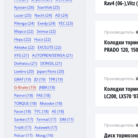
Rav4 (06-),Vitz
Kyosan (26)
StartVolt (25)
Luzar (25)
Nachi (24)
AD (24)
Pilenga (24)
Exedy (24)
YEC (23)
Mapco (22)
Seinsa (22)
Производитель:
Hepu (22)
Huco (22)
Колодки тормо
Akitaka (22)
EXCELITE (22)
PRADO 120, 150
XYG (21)
AUTOFREN/SEINSA (21)
F
Daihatsu (21)
DONGIL (21)
Loebro (20)
Japan Parts (20)
Производитель:
GRAF (19)
JD (19)
TPR (19)
G-Brake (19)
JNBK (18)
Колодки торм
LC200, LX570 '0
Patron (18)
FAE (18)
TORQUE (18)
Motodor (18)
Facet (18)
TYC (18)
AE (18)
Sankei (17)
Termal (17)
SIM (17)
Производитель:
Trialli (17)
Autowelt (17)
Диск тормозно
Polcar (17)
Moog (16)