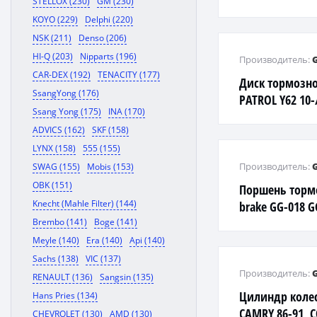
STELLOX (230)
GM (230)
KOYO (229)
Delphi (220)
NSK (211)
Denso (206)
HI-Q (203)
Nipparts (196)
Производитель:
CAR-DEX (192)
TENACITY (177)
Диск тормозн
SsangYong (176)
PATROL Y62 10-
Ssang Yong (175)
INA (170)
ADVICS (162)
SKF (158)
LYNX (158)
555 (155)
Производитель:
SWAG (155)
Mobis (153)
OBK (151)
Поршень тормо
Knecht (Mahle Filter) (144)
brake GG-018 
Brembo (141)
Boge (141)
Meyle (140)
Era (140)
Api (140)
Sachs (138)
VIC (137)
Производитель:
RENAULT (136)
Sangsin (135)
Цилиндр коле
Hans Pries (134)
CAMRY 86-91, C
CHEVROLET (130)
AMD (130)