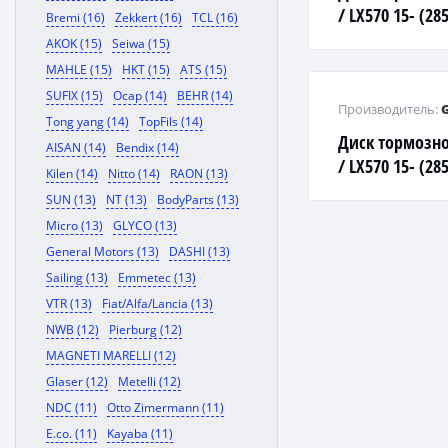
/ LX570 15- (28
Bremi (16)
Zekkert (16)
TCL (16)
AKOK (15)
Seiwa (15)
MAHLE (15)
HKT (15)
ATS (15)
SUFIX (15)
Ocap (14)
BEHR (14)
Производитель:
Tong yang (14)
TopFils (14)
Диск тормозно
AISAN (14)
Bendix (14)
/ LX570 15- (28
Kilen (14)
Nitto (14)
RAON (13)
SUN (13)
NT (13)
BodyParts (13)
Micro (13)
GLYCO (13)
General Motors (13)
DASHI (13)
Sailing (13)
Emmetec (13)
VTR (13)
Fiat/Alfa/Lancia (13)
NWB (12)
Pierburg (12)
MAGNETI MARELLI (12)
Glaser (12)
Metelli (12)
NDC (11)
Otto Zimermann (11)
E.co. (11)
Kayaba (11)