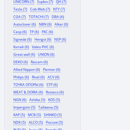
UNICORN (7)
Suplex (7)
QH (7)
Tesla (7)
Cob-Web (7)
NTY (7)
CGA (7)
TOTACHI (7)
DBA (6)
Autoclover (6)
NBN (6)
Alkar (6)
Casp (6)
TP (6)
FKC (6)
Signeda (6)
Hengst (6)
NSP (6)
Китай (6)
Valeo PHC (6)
Great wall (6)
UNION (6)
DEKO (6)
Raicam (6)
Allied Nippon (6)
Flennor (6)
Philips (6)
Rival (6)
ACV (6)
ТОЧКА ОПОРЫ (6)
STP (6)
MEAT & DORIA (6)
Rosteco (6)
NGN (6)
Ashika (5)
KOS (5)
Impergom (5)
Тайвань (5)
KAP (5)
MCB (5)
SHINKO (5)
NDK (5)
ALCO (5)
Россия (5)
RUEI (5)
Isuzu (5)
Ferodo (5)