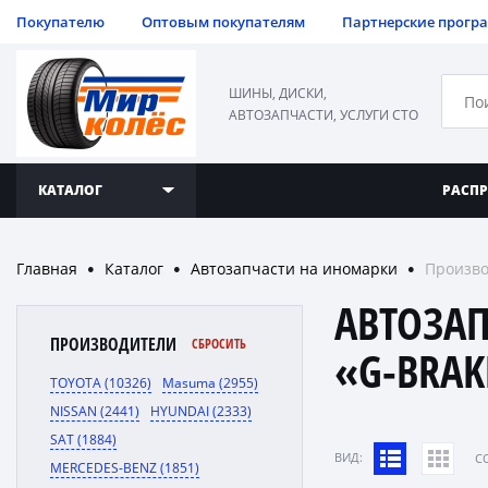
Покупателю
Оптовым покупателям
Партнерские прогр
ШИНЫ, ДИСКИ,
АВТОЗАПЧАСТИ, УСЛУГИ СТО
КАТАЛОГ
РАСП
Главная
Каталог
Автозапчасти на иномарки
Произво
●
●
●
АВТОЗА
ПРОИЗВОДИТЕЛИ
СБРОСИТЬ
«G-BRAK
TOYOTA (10326)
Masuma (2955)
NISSAN (2441)
HYUNDAI (2333)
SAT (1884)
ВИД:
C
MERCEDES-BENZ (1851)