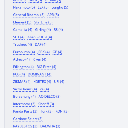
Nakamoto (5)
LEX (5)
Longho (5)
General Ricambi (5)
APR (5)
Element (5)
StarLine (5)
Camellia (4)
Girling (4)
R8 (4)
SCT (4)
АвтоБРОНЯ (4)
Trucktec (4)
DAF (4)
Eurobump (4)
JFBK (4)
GP (4)
ALFeco (4)
Riken (4)
Pilkington (4)
BIG Filter (4)
POS (4)
DOMINANT (4)
ZIKMAR (4)
KORTEX (4)
UFI (4)
Victor Reinz (4)
<> (4)
Borsehung (4)
AC-DELCO (3)
Intermotor (3)
Sheriff (3)
Panda Parts (3)
Tork (3)
KONI (3)
Cardone Select (3)
RAYBESTOS (3)
DAEWHA (3)