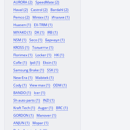
AURORA (2)
SpeedMate (2)
Haval (2)
Castrol (2)
Bardahl (2)
Pemco (2)
Mintex (1)
Италия (1)
Huasen (1)
EX-TRIM (1)
MIYAKO (1)
DK (1)
IRB (1)
NSM (1)
Seco (1)
Барнаул (1)
KROSS (1)
Тольятти (1)
Florimex (1)
Locker (1)
HK (1)
Cofle (1)
Ipd (1)
Eksin (1)
Samsung Brake (1)
SSK (1)
New-Era (1)
Mabitek (1)
Cody (1)
View max (1)
ODM (1)
BANDO (1)
Icer (1)
Sh auto parts (1)
INZI (1)
Kraft Tech (1)
Auger (1)
BRC (1)
GORDON (1)
Manover (1)
ANJUN (1)
Mopar (1)