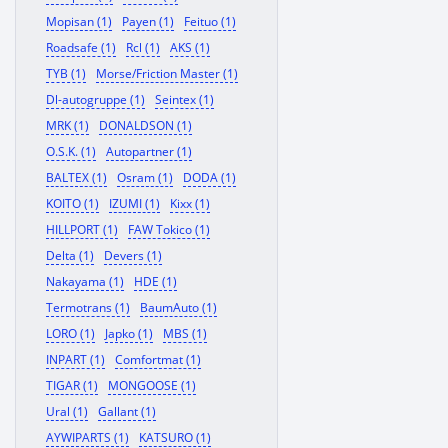
Mopisan (1)
Payen (1)
Feituo (1)
Roadsafe (1)
Rcl (1)
AKS (1)
TYB (1)
Morse/Friction Master (1)
Dl-autogruppe (1)
Seintex (1)
MRK (1)
DONALDSON (1)
O.S.K. (1)
Autopartner (1)
BALTEX (1)
Osram (1)
DODA (1)
KOITO (1)
IZUMI (1)
Kixx (1)
HILLPORT (1)
FAW Tokico (1)
Delta (1)
Devers (1)
Nakayama (1)
HDE (1)
Termotrans (1)
BaumAuto (1)
LORO (1)
Japko (1)
MBS (1)
INPART (1)
Comfortmat (1)
TIGAR (1)
MONGOOSE (1)
Ural (1)
Gallant (1)
AYWIPARTS (1)
KATSURO (1)