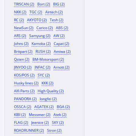
TRISCAN (2)
Bort (2)
BIG (2)
NKK (2)
TGC (2)
Airtech (2)
RC (2)
AKYOTO (2)
Tesh (2)
NewSun (2)
Carico (2)
ABS (2)
ARS (2)
Samyung (2)
AW (2)
Johns (2)
Kamoka (2)
Capat (2)
Britpart (2)
RUSH (2)
Amiwa (2)
Qsten (2)
BM-Motorsport (2)
JINYOO (2)
INFAC (2)
Arnott (2)
KOS/POS (2)
SYC (2)
Husky lines (2)
KKK (2)
Alfi Parts (2)
High Quality (2)
PANDORA (2)
longfei (2)
OSSCA (2)
AGATEK (2)
BGA (2)
KIBI (2)
Messmer (2)
Atek (2)
FLAG (2)
Jeenice (2)
SKY (2)
ROADRUNNER (2)
Stron (2)