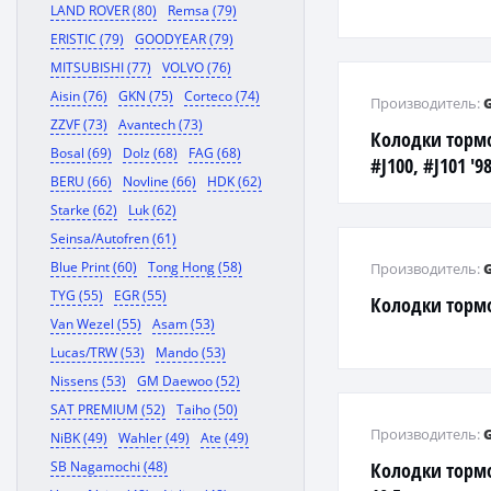
LAND ROVER (80)
Remsa (79)
ERISTIC (79)
GOODYEAR (79)
MITSUBISHI (77)
VOLVO (76)
Aisin (76)
GKN (75)
Corteco (74)
Производитель:
ZZVF (73)
Avantech (73)
Колодки торм
Bosal (69)
Dolz (68)
FAG (68)
#J100, #J101 '9
BERU (66)
Novline (66)
HDK (62)
Starke (62)
Luk (62)
Seinsa/Autofren (61)
Blue Print (60)
Tong Hong (58)
Производитель:
TYG (55)
EGR (55)
Колодки торм
Van Wezel (55)
Asam (53)
Lucas/TRW (53)
Mando (53)
Nissens (53)
GM Daewoo (52)
SAT PREMIUM (52)
Taiho (50)
Производитель:
NiBK (49)
Wahler (49)
Ate (49)
SB Nagamochi (48)
Колодки тормо