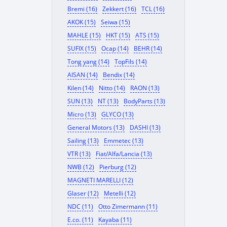
Bremi (16)
Zekkert (16)
TCL (16)
AKOK (15)
Seiwa (15)
MAHLE (15)
HKT (15)
ATS (15)
SUFIX (15)
Ocap (14)
BEHR (14)
Tong yang (14)
TopFils (14)
AISAN (14)
Bendix (14)
Kilen (14)
Nitto (14)
RAON (13)
SUN (13)
NT (13)
BodyParts (13)
Micro (13)
GLYCO (13)
General Motors (13)
DASHI (13)
Sailing (13)
Emmetec (13)
VTR (13)
Fiat/Alfa/Lancia (13)
NWB (12)
Pierburg (12)
MAGNETI MARELLI (12)
Glaser (12)
Metelli (12)
NDC (11)
Otto Zimermann (11)
E.co. (11)
Kayaba (11)