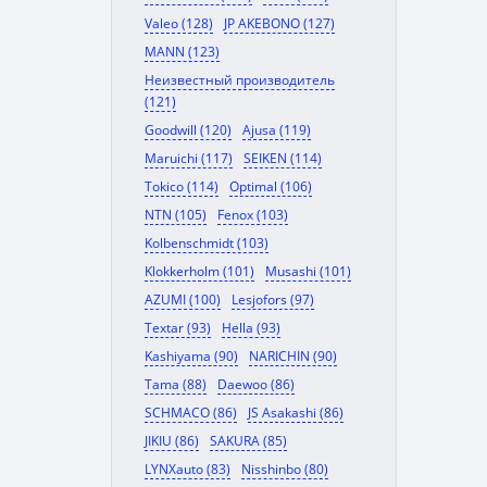
Valeo (128)
JP AKEBONO (127)
MANN (123)
Неизвестный производитель
(121)
Goodwill (120)
Ajusa (119)
Maruichi (117)
SEIKEN (114)
Tokico (114)
Optimal (106)
NTN (105)
Fenox (103)
Kolbenschmidt (103)
Klokkerholm (101)
Musashi (101)
AZUMI (100)
Lesjofors (97)
Textar (93)
Hella (93)
Kashiyama (90)
NARICHIN (90)
Tama (88)
Daewoo (86)
SCHMACO (86)
JS Asakashi (86)
JIKIU (86)
SAKURA (85)
LYNXauto (83)
Nisshinbo (80)