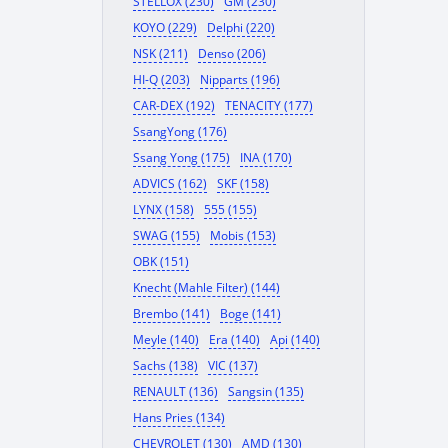
STELLOX (230)
GM (230)
KOYO (229)
Delphi (220)
NSK (211)
Denso (206)
HI-Q (203)
Nipparts (196)
CAR-DEX (192)
TENACITY (177)
SsangYong (176)
Ssang Yong (175)
INA (170)
ADVICS (162)
SKF (158)
LYNX (158)
555 (155)
SWAG (155)
Mobis (153)
OBK (151)
Knecht (Mahle Filter) (144)
Brembo (141)
Boge (141)
Meyle (140)
Era (140)
Api (140)
Sachs (138)
VIC (137)
RENAULT (136)
Sangsin (135)
Hans Pries (134)
CHEVROLET (130)
AMD (130)