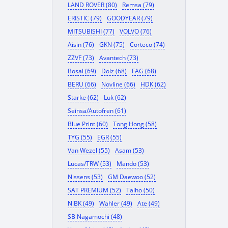
LAND ROVER (80)
Remsa (79)
ERISTIC (79)
GOODYEAR (79)
MITSUBISHI (77)
VOLVO (76)
Aisin (76)
GKN (75)
Corteco (74)
ZZVF (73)
Avantech (73)
Bosal (69)
Dolz (68)
FAG (68)
BERU (66)
Novline (66)
HDK (62)
Starke (62)
Luk (62)
Seinsa/Autofren (61)
Blue Print (60)
Tong Hong (58)
TYG (55)
EGR (55)
Van Wezel (55)
Asam (53)
Lucas/TRW (53)
Mando (53)
Nissens (53)
GM Daewoo (52)
SAT PREMIUM (52)
Taiho (50)
NiBK (49)
Wahler (49)
Ate (49)
SB Nagamochi (48)