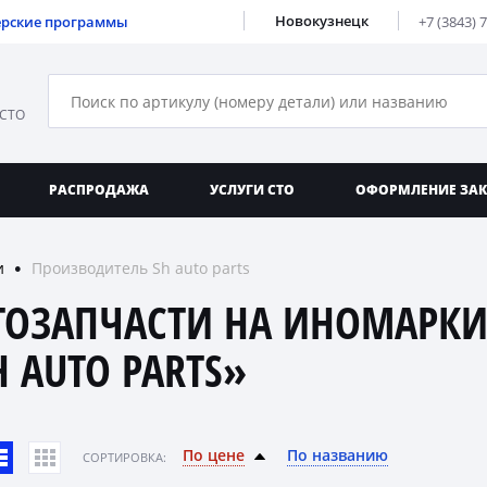
Новокузнецк
ерские программы
+7 (3843) 
 СТО
РАСПРОДАЖА
УСЛУГИ СТО
ОФОРМЛЕНИЕ ЗА
и
Производитель Sh auto parts
●
ТОЗАПЧАСТИ НА ИНОМАРКИ
H AUTO PARTS»
По цене
По названию
CОРТИРОВКА: