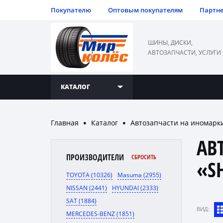
Покупателю
Оптовым покупателям
Партн
ШИНЫ, ДИСКИ,
АВТОЗАПЧАСТИ, УСЛУГИ
КАТАЛОГ
Главная
Каталог
Автозапчасти на иномарк
●
●
АВ
ПРОИЗВОДИТЕЛИ
СБРОСИТЬ
«S
TOYOTA (10326)
Masuma (2955)
NISSAN (2441)
HYUNDAI (2333)
SAT (1884)
ВИД:
MERCEDES-BENZ (1851)