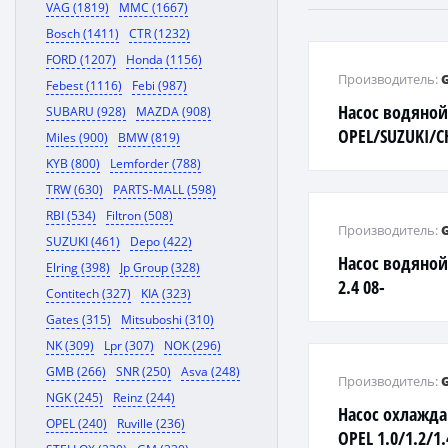
VAG (1819)
MMC (1667)
Bosch (1411)
CTR (1232)
FORD (1207)
Honda (1156)
Производитель:
Febest (1116)
Febi (987)
Насос водяно
SUBARU (928)
MAZDA (908)
OPEL/SUZUKI/C
Miles (900)
BMW (819)
2.8/3.2 05>
KYB (800)
Lemforder (788)
TRW (630)
PARTS-MALL (598)
RBI (534)
Filtron (508)
Производитель:
SUZUKI (461)
Depo (422)
Насос водяно
Elring (398)
Jp Group (328)
2.4 08-
Contitech (327)
KIA (323)
Gates (315)
Mitsuboshi (310)
NK (309)
Lpr (307)
NOK (296)
GMB (266)
SNR (250)
Asva (248)
Производитель:
NGK (245)
Reinz (244)
Насос охлажд
OPEL (240)
Ruville (236)
OPEL 1.0/1.2/1.