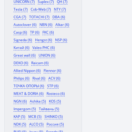
UNICORN (7)
Suplex (7)
QH (7)
Tesla (7)
Cob-Web (7)
NTY (7)
CGA (7)
TOTACHI (7)
DBA (6)
Autoclover (6)
NBN (6)
Alkar (6)
Casp (6)
TP (6)
FKC (6)
Signeda (6)
Hengst (6)
NSP (6)
Китай (6)
Valeo PHC (6)
Great wall (6)
UNION (6)
DEKO (6)
Raicam (6)
Allied Nippon (6)
Flennor (6)
Philips (6)
Rival (6)
ACV (6)
ТОЧКА ОПОРЫ (6)
STP (6)
MEAT & DORIA (6)
Rosteco (6)
NGN (6)
Ashika (5)
KOS (5)
Impergom (5)
Тайвань (5)
KAP (5)
MCB (5)
SHINKO (5)
NDK (5)
ALCO (5)
Россия (5)
RUEI (5)
Isuzu (5)
Ferodo (5)