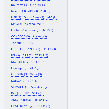
mv-parts (3)
ONNURI (3)
Norden (3)
APK (3)
ARB (3)
NPR (3)
Direct Parts (3)
KGC (3)
MSG (3)
X5 resource (3)
Otoform/FormPart (3)
NTP (3)
CONCORD (3)
Arirang (3)
Topran (3)
SBS (3)
QUINTON HAZELL (3)
HALLA (3)
IKA (3)
DAR (3)
TEIKIN (3)
MOTORHERZ (3)
TRT (3)
Doohap (3)
LADA (3)
OURSUN (3)
Varta (3)
KUJIWA (2)
TCIC (2)
SCIMACO (2)
ScanTech (2)
IMS (2)
THREESTAR (2)
AMC Filters (2)
Начало (2)
ELWIS ROYAL (2)
SKODA (2)