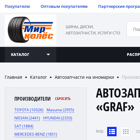
Покупателю
Оптовым покупателям
Партнерские прогр
ШИНЫ, ДИСКИ,
АВТОЗАПЧАСТИ, УСЛУГИ СТО
КАТАЛОГ
РАСП
Главная
Каталог
Автозапчасти на иномарки
Произво
●
●
●
АВТОЗА
ПРОИЗВОДИТЕЛИ
СБРОСИТЬ
«GRAF»
TOYOTA (10326)
Masuma (2955)
NISSAN (2441)
HYUNDAI (2333)
SAT (1884)
ВИД:
C
MERCEDES-BENZ (1851)