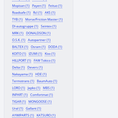
Mopisan (1)
Payen (1)
Feituo (1)
Roadsafe (1)
Rcl (1)
AKS (1)
TYB (1)
Morse/Friction Master (1)
Dl-autogruppe (1)
Seintex (1)
MRK (1)
DONALDSON (1)
O.S.K. (1)
Autopartner (1)
BALTEX (1)
Osram (1)
DODA (1)
KOITO (1)
IZUMI (1)
Kixx (1)
HILLPORT (1)
FAW Tokico (1)
Delta (1)
Devers (1)
Nakayama (1)
HDE (1)
Termotrans (1)
BaumAuto (1)
LORO (1)
Japko (1)
MBS (1)
INPART (1)
Comfortmat (1)
TIGAR (1)
MONGOOSE (1)
Ural (1)
Gallant (1)
AYWIPARTS (1)
KATSURO (1)