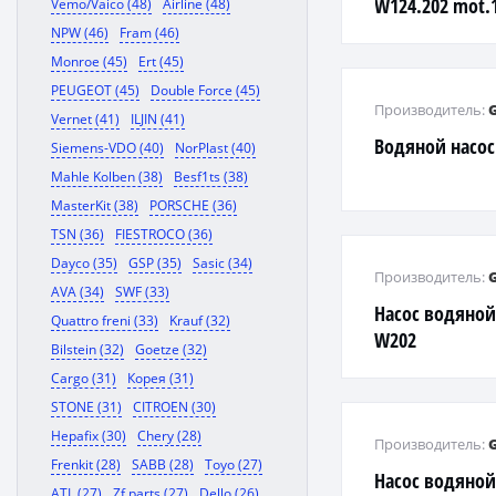
W124.202 mot.1
Vemo/Vaico (48)
Airline (48)
97-05
NPW (46)
Fram (46)
Monroe (45)
Ert (45)
PEUGEOT (45)
Double Force (45)
Производитель:
Vernet (41)
ILJIN (41)
Водяной насос
Siemens-VDO (40)
NorPlast (40)
Mahle Kolben (38)
Besf1ts (38)
MasterKit (38)
PORSCHE (36)
TSN (36)
FIESTROCO (36)
Dayco (35)
GSP (35)
Sasic (34)
Производитель:
AVA (34)
SWF (33)
Насос водяной
Quattro freni (33)
Krauf (32)
W202
Bilstein (32)
Goetze (32)
Cargo (31)
Корея (31)
STONE (31)
CITROEN (30)
Hepafix (30)
Chery (28)
Производитель:
Frenkit (28)
SABB (28)
Toyo (27)
Насос водяной 
ATL (27)
Zf parts (27)
Dello (26)