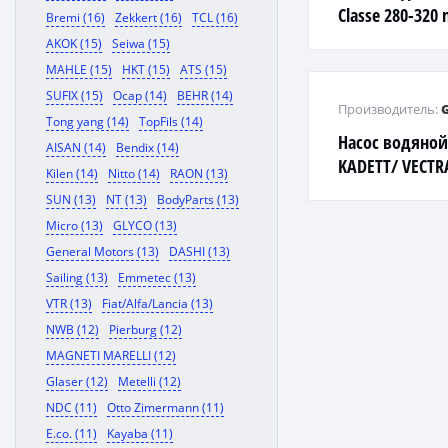
Classe 280-320 
Bremi (16)
Zekkert (16)
TCL (16)
AKOK (15)
Seiwa (15)
MAHLE (15)
HKT (15)
ATS (15)
SUFIX (15)
Ocap (14)
BEHR (14)
Производитель:
Tong yang (14)
TopFils (14)
Насос водяной
AISAN (14)
Bendix (14)
KADETT/ VECTRA 
Kilen (14)
Nitto (14)
RAON (13)
SUN (13)
NT (13)
BodyParts (13)
Micro (13)
GLYCO (13)
General Motors (13)
DASHI (13)
Sailing (13)
Emmetec (13)
VTR (13)
Fiat/Alfa/Lancia (13)
NWB (12)
Pierburg (12)
MAGNETI MARELLI (12)
Glaser (12)
Metelli (12)
NDC (11)
Otto Zimermann (11)
E.co. (11)
Kayaba (11)