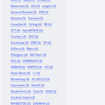
Nakamoto (5)
LEX (5)
Longho (5)
General Ricambi (5)
APR (5)
Element (5)
StarLine (5)
Camellia (4)
Girling (4)
R8 (4)
SCT (4)
АвтоБРОНЯ (4)
Trucktec (4)
DAF (4)
Eurobump (4)
JFBK (4)
GP (4)
ALFeco (4)
Riken (4)
Pilkington (4)
BIG Filter (4)
POS (4)
DOMINANT (4)
ZIKMAR (4)
KORTEX (4)
UFI (4)
Victor Reinz (4)
<> (4)
Borsehung (4)
AC-DELCO (3)
Intermotor (3)
Sheriff (3)
Panda Parts (3)
Tork (3)
KONI (3)
Cardone Select (3)
RAYBESTOS (3)
DAEWHA (3)