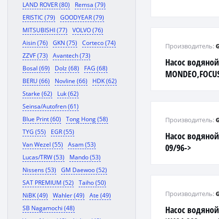
LAND ROVER (80)
Remsa (79)
ERISTIC (79)
GOODYEAR (79)
MITSUBISHI (77)
VOLVO (76)
Aisin (76)
GKN (75)
Corteco (74)
Производитель:
ZZVF (73)
Avantech (73)
Насос водяной
Bosal (69)
Dolz (68)
FAG (68)
MONDEO,FOCUS 
BERU (66)
Novline (66)
HDK (62)
Starke (62)
Luk (62)
Seinsa/Autofren (61)
Blue Print (60)
Tong Hong (58)
Производитель:
TYG (55)
EGR (55)
Насос водяной 
Van Wezel (55)
Asam (53)
09/96->
Lucas/TRW (53)
Mando (53)
Nissens (53)
GM Daewoo (52)
SAT PREMIUM (52)
Taiho (50)
Производитель:
NiBK (49)
Wahler (49)
Ate (49)
SB Nagamochi (48)
Насос водяной