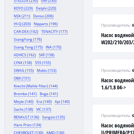
STELLOX (230)
GM (230)
KOYO (229)
Delphi (220)
NSK (211)
Denso (206)
HI-Q (203)
Nipparts (196)
Производитель:
CAR-DEX (192)
TENACITY (177)
Насос водяно
SsangYong (176)
W202/210/203/2
Ssang Yong (175)
INA (170)
(без штуцера)
ADVICS (162)
SKF (158)
LYNX (158)
555 (155)
Производитель:
SWAG (155)
Mobis (153)
OBK (151)
Насос водяной
Knecht (Mahle Filter) (144)
1.6/1.8 04->
Brembo (141)
Boge (141)
Meyle (140)
Era (140)
Api (140)
Sachs (138)
VIC (137)
Производитель:
RENAULT (136)
Sangsin (135)
Насос водяной
Hans Pries (134)
II/PRIMERA(P12
CHEVROLET (130)
AMD (130)