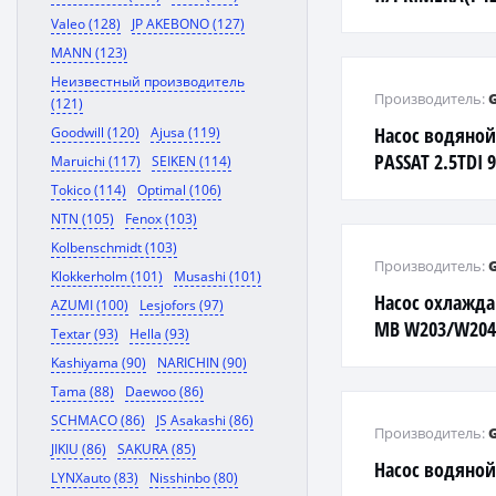
00-г
Valeo (128)
JP AKEBONO (127)
MANN (123)
Неизвестный производитель
Производитель:
(121)
Насос водяной
Goodwill (120)
Ajusa (119)
PASSAT 2.5TDI 
Maruichi (117)
SEIKEN (114)
Tokico (114)
Optimal (106)
NTN (105)
Fenox (103)
Kolbenschmidt (103)
Производитель:
Klokkerholm (101)
Musashi (101)
Насос охлажд
AZUMI (100)
Lesjofors (97)
MB W203/W204/
Textar (93)
Hella (93)
02>
Kashiyama (90)
NARICHIN (90)
Tama (88)
Daewoo (86)
SCHMACO (86)
JS Asakashi (86)
Производитель:
JIKIU (86)
SAKURA (85)
Насос водяной 
LYNXauto (83)
Nisshinbo (80)