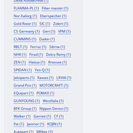
Delta Autotechnik (1)
FLAMMA-PL (1)
Filter master (1)
Nor Aalorg (1)
Eberspecher (1)
Gold Rotor (1)
SIC (1)
Zolert (1)
CS Germany (1)
Geri (1)
VFM (1)
CUMMINS (1)
Daikin (1)
RBLT (1)
Ferroz (1)
Sibтэк (1)
NHK (1)
Firad (1)
Delco Remy (1)
ZEN (1)
Haituo (1)
Япония (1)
SPIDAN (1)
Yes-Q (1)
Jakoparts (1)
Камаз (1)
LIFAN (1)
Grand Prix (1)
MOTORCRAFT (1)
EQuipart (1)
POMAX (1)
GUNYOUNG (1)
Westfalia (1)
BFK Group (1)
Nippon Denso (1)
Walker (1)
Garrett (1)
CF (1)
Fte (1)
Janmor (1)
KOJIN (1)
Autopart (1)
Mfilter (1)