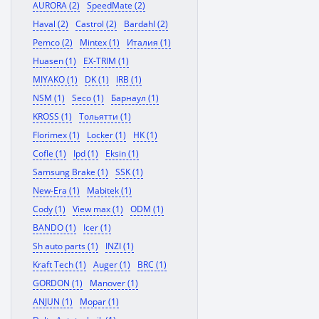
AURORA (2)
SpeedMate (2)
Haval (2)
Castrol (2)
Bardahl (2)
Pemco (2)
Mintex (1)
Италия (1)
Huasen (1)
EX-TRIM (1)
MIYAKO (1)
DK (1)
IRB (1)
NSM (1)
Seco (1)
Барнаул (1)
KROSS (1)
Тольятти (1)
Florimex (1)
Locker (1)
HK (1)
Cofle (1)
Ipd (1)
Eksin (1)
Samsung Brake (1)
SSK (1)
New-Era (1)
Mabitek (1)
Cody (1)
View max (1)
ODM (1)
BANDO (1)
Icer (1)
Sh auto parts (1)
INZI (1)
Kraft Tech (1)
Auger (1)
BRC (1)
GORDON (1)
Manover (1)
ANJUN (1)
Mopar (1)