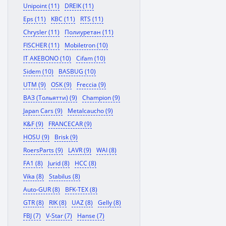
Unipoint (11)
DREIK (11)
Eps (11)
KBC (11)
RTS (11)
Chrysler (11)
Полиуретан (11)
FISCHER (11)
Mobiletron (10)
IT AKEBONO (10)
Cifam (10)
Sidem (10)
BASBUG (10)
UTM (9)
OSK (9)
Freccia (9)
ВАЗ (Тольятти) (9)
Champion (9)
Japan Cars (9)
Metalcaucho (9)
K&F (9)
FRANCECAR (9)
HOSU (9)
Brisk (9)
RoersParts (9)
LAVR (9)
WAI (8)
FA1 (8)
Jurid (8)
HCC (8)
Vika (8)
Stabilus (8)
Auto-GUR (8)
BFK-TEX (8)
GTR (8)
RIK (8)
UAZ (8)
Gelly (8)
FBJ (7)
V-Star (7)
Hanse (7)