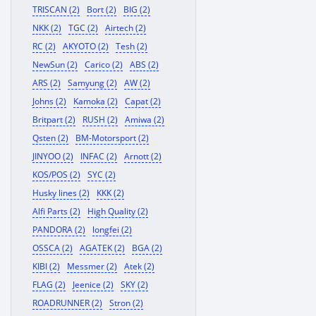
TRISCAN (2)
Bort (2)
BIG (2)
NKK (2)
TGC (2)
Airtech (2)
RC (2)
AKYOTO (2)
Tesh (2)
NewSun (2)
Carico (2)
ABS (2)
ARS (2)
Samyung (2)
AW (2)
Johns (2)
Kamoka (2)
Capat (2)
Britpart (2)
RUSH (2)
Amiwa (2)
Qsten (2)
BM-Motorsport (2)
JINYOO (2)
INFAC (2)
Arnott (2)
KOS/POS (2)
SYC (2)
Husky lines (2)
KKK (2)
Alfi Parts (2)
High Quality (2)
PANDORA (2)
longfei (2)
OSSCA (2)
AGATEK (2)
BGA (2)
KIBI (2)
Messmer (2)
Atek (2)
FLAG (2)
Jeenice (2)
SKY (2)
ROADRUNNER (2)
Stron (2)