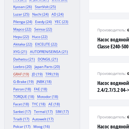
Kyosan (26)
StartVolt (25)
Luzar (25)
Nachi (24)
AD (24)
Pilenga (24)
Exedy (24)
YEC (23)
Mapco (22)
Seinsa (22)
Производитель:
Hepu (22)
Huco (22)
Насос водяной 
Akitaka (22)
EXCELITE (22)
Classe E240-500
XYG (21)
AUTOFREN/SEINSA (21)
штуцером)
Daihatsu (21)
DONGIL (21)
Loebro (20)
Japan Parts (20)
Производитель:
GRAF (19)
JD (19)
TPR (19)
G-Brake (19)
JNBK (18)
Насос водяной
2.4/2.7/3.2 04-
Patron (18)
FAE (18)
TORQUE (18)
Motodor (18)
Facet (18)
TYC (18)
AE (18)
Sankei (17)
Termal (17)
SIM (17)
Производитель:
Trialli (17)
Autowelt (17)
Насос водяной
Polcar (17)
Moog (16)