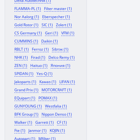
Delta Autotechnik (1)
FLAMMA-PL (1)
Filter master (1)
Nor Aalorg (1)
Eberspecher (1)
Gold Rotor (1)
SIC (1)
Zolert (1)
CS Germany (1)
Geri (1)
VFM (1)
CUMMINS (1)
Daikin (1)
RBLT (1)
Ferroz (1)
Sibтэк (1)
NHK (1)
Firad (1)
Delco Remy (1)
ZEN (1)
Haituo (1)
Япония (1)
SPIDAN (1)
Yes-Q (1)
Jakoparts (1)
Камаз (1)
LIFAN (1)
Grand Prix (1)
MOTORCRAFT (1)
EQuipart (1)
POMAX (1)
GUNYOUNG (1)
Westfalia (1)
BFK Group (1)
Nippon Denso (1)
Walker (1)
Garrett (1)
CF (1)
Fte (1)
Janmor (1)
KOJIN (1)
Autopart (1)
Mfilter (1)