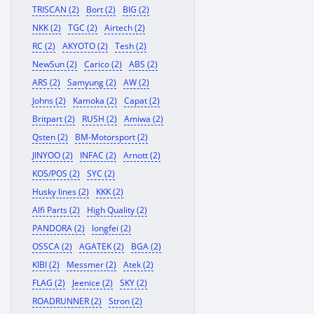
TRISCAN (2)
Bort (2)
BIG (2)
NKK (2)
TGC (2)
Airtech (2)
RC (2)
AKYOTO (2)
Tesh (2)
NewSun (2)
Carico (2)
ABS (2)
ARS (2)
Samyung (2)
AW (2)
Johns (2)
Kamoka (2)
Capat (2)
Britpart (2)
RUSH (2)
Amiwa (2)
Qsten (2)
BM-Motorsport (2)
JINYOO (2)
INFAC (2)
Arnott (2)
KOS/POS (2)
SYC (2)
Husky lines (2)
KKK (2)
Alfi Parts (2)
High Quality (2)
PANDORA (2)
longfei (2)
OSSCA (2)
AGATEK (2)
BGA (2)
KIBI (2)
Messmer (2)
Atek (2)
FLAG (2)
Jeenice (2)
SKY (2)
ROADRUNNER (2)
Stron (2)