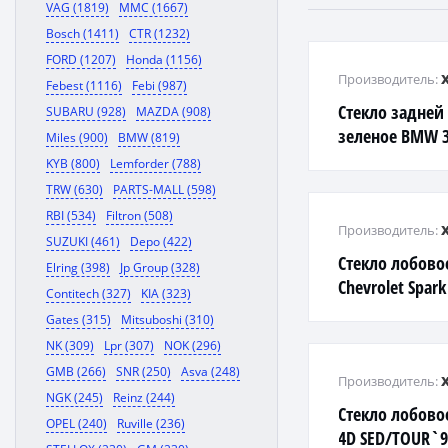
VAG (1819)
MMC (1667)
Bosch (1411)
CTR (1232)
FORD (1207)
Honda (1156)
Производитель:
Febest (1116)
Febi (987)
Стекло задней
SUBARU (928)
MAZDA (908)
зеленое BMW 3
Miles (900)
BMW (819)
KYB (800)
Lemforder (788)
TRW (630)
PARTS-MALL (598)
RBI (534)
Filtron (508)
Производитель:
SUZUKI (461)
Depo (422)
Стекло лобовое
Elring (398)
Jp Group (328)
Chevrolet Spar
Contitech (327)
KIA (323)
Gates (315)
Mitsuboshi (310)
NK (309)
Lpr (307)
NOK (296)
GMB (266)
SNR (250)
Asva (248)
Производитель:
NGK (245)
Reinz (244)
Стекло лобово
OPEL (240)
Ruville (236)
4D SED/TOUR`95