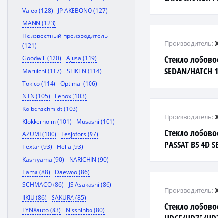
FJ120-1 RW/H/
Valeo (128)
JP AKEBONO (127)
MANN (123)
Неизвестный производитель
Производитель:
(121)
Стекло лобов
Goodwill (120)
Ajusa (119)
SEDAN/HATCH 1
Maruichi (117)
SEIKEN (114)
Tokico (114)
Optimal (106)
NTN (105)
Fenox (103)
Kolbenschmidt (103)
Производитель:
Klokkerholm (101)
Musashi (101)
Стекло лобово
AZUMI (100)
Lesjofors (97)
PASSAT B5 4D 
Textar (93)
Hella (93)
молдинг, ДД / 
Kashiyama (90)
NARICHIN (90)
Tama (88)
Daewoo (86)
SCHMACO (86)
JS Asakashi (86)
Производитель:
JIKIU (86)
SAKURA (85)
Стекло лобово
LYNXauto (83)
Nisshinbo (80)