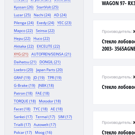
WAGON 97- RX3
Kyosan (26)
StartVolt (25)
Luzar (25)
Nachi (24)
AD (24)
Pilenga (24)
Exedy (24)
YEC (23)
Mapco (22)
Seinsa (22)
Производитель:
Hepu (22)
Huco (22)
Стекло лобово
Akitaka (22)
EXCELITE (22)
2003- 3565AGN
XYG (21)
AUTOFREN/SEINSA (21)
Daihatsu (21)
DONGIL (21)
Loebro (20)
Japan Parts (20)
Производитель:
GRAF (19)
JD (19)
TPR (19)
G-Brake (19)
JNBK (18)
Стекло лобово
Patron (18)
FAE (18)
TORQUE (18)
Motodor (18)
Facet (18)
TYC (18)
AE (18)
Sankei (17)
Termal (17)
SIM (17)
Производитель:
Trialli (17)
Autowelt (17)
Стекло лобово
Polcar (17)
Moog (16)