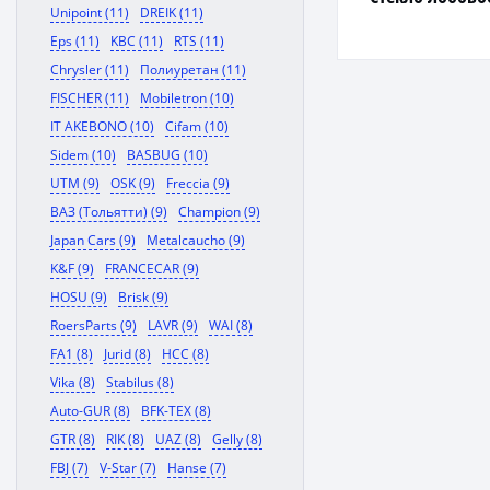
Unipoint (11)
DREIK (11)
Eps (11)
KBC (11)
RTS (11)
Chrysler (11)
Полиуретан (11)
FISCHER (11)
Mobiletron (10)
IT AKEBONO (10)
Cifam (10)
Sidem (10)
BASBUG (10)
UTM (9)
OSK (9)
Freccia (9)
ВАЗ (Тольятти) (9)
Champion (9)
Japan Cars (9)
Metalcaucho (9)
K&F (9)
FRANCECAR (9)
HOSU (9)
Brisk (9)
RoersParts (9)
LAVR (9)
WAI (8)
FA1 (8)
Jurid (8)
HCC (8)
Vika (8)
Stabilus (8)
Auto-GUR (8)
BFK-TEX (8)
GTR (8)
RIK (8)
UAZ (8)
Gelly (8)
FBJ (7)
V-Star (7)
Hanse (7)