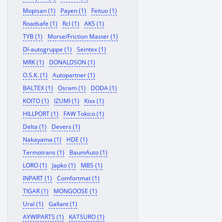
Mopisan (1)
Payen (1)
Feituo (1)
Roadsafe (1)
Rcl (1)
AKS (1)
TYB (1)
Morse/Friction Master (1)
Dl-autogruppe (1)
Seintex (1)
MRK (1)
DONALDSON (1)
O.S.K. (1)
Autopartner (1)
BALTEX (1)
Osram (1)
DODA (1)
KOITO (1)
IZUMI (1)
Kixx (1)
HILLPORT (1)
FAW Tokico (1)
Delta (1)
Devers (1)
Nakayama (1)
HDE (1)
Termotrans (1)
BaumAuto (1)
LORO (1)
Japko (1)
MBS (1)
INPART (1)
Comfortmat (1)
TIGAR (1)
MONGOOSE (1)
Ural (1)
Gallant (1)
AYWIPARTS (1)
KATSURO (1)