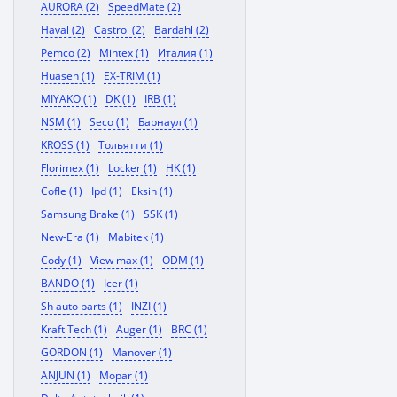
AURORA (2)
SpeedMate (2)
Haval (2)
Castrol (2)
Bardahl (2)
Pemco (2)
Mintex (1)
Италия (1)
Huasen (1)
EX-TRIM (1)
MIYAKO (1)
DK (1)
IRB (1)
NSM (1)
Seco (1)
Барнаул (1)
KROSS (1)
Тольятти (1)
Florimex (1)
Locker (1)
HK (1)
Cofle (1)
Ipd (1)
Eksin (1)
Samsung Brake (1)
SSK (1)
New-Era (1)
Mabitek (1)
Cody (1)
View max (1)
ODM (1)
BANDO (1)
Icer (1)
Sh auto parts (1)
INZI (1)
Kraft Tech (1)
Auger (1)
BRC (1)
GORDON (1)
Manover (1)
ANJUN (1)
Mopar (1)