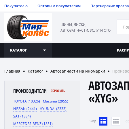
Покупателю
Оптовым покупателям
Партнерские прогр
ШИНЫ, ДИСКИ,
АВТОЗАПЧАСТИ, УСЛУГИ СТО
КАТАЛОГ
РАСП
Главная
Каталог
Автозапчасти на иномарки
Произво
●
●
●
АВТОЗА
ПРОИЗВОДИТЕЛИ
СБРОСИТЬ
«XYG»
TOYOTA (10326)
Masuma (2955)
NISSAN (2441)
HYUNDAI (2333)
SAT (1884)
ВИД:
C
MERCEDES-BENZ (1851)