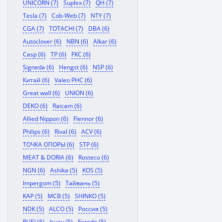
UNICORN (7)
Suplex (7)
QH (7)
Tesla (7)
Cob-Web (7)
NTY (7)
CGA (7)
TOTACHI (7)
DBA (6)
Autoclover (6)
NBN (6)
Alkar (6)
Casp (6)
TP (6)
FKC (6)
Signeda (6)
Hengst (6)
NSP (6)
Китай (6)
Valeo PHC (6)
Great wall (6)
UNION (6)
DEKO (6)
Raicam (6)
Allied Nippon (6)
Flennor (6)
Philips (6)
Rival (6)
ACV (6)
ТОЧКА ОПОРЫ (6)
STP (6)
MEAT & DORIA (6)
Rosteco (6)
NGN (6)
Ashika (5)
KOS (5)
Impergom (5)
Тайвань (5)
KAP (5)
MCB (5)
SHINKO (5)
NDK (5)
ALCO (5)
Россия (5)
RUEI (5)
Isuzu (5)
Ferodo (5)