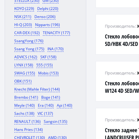
STELLOX (230)
GM (230)
2 LFW/X
KOYO (229)
Delphi (220)
NSK (211)
Denso (206)
HI-Q (203)
Nipparts (196)
Производитель:
CAR-DEX (192)
TENACITY (177)
Стекло лобовое
SsangYong (176)
5D/HBK 4D/SED 
Ssang Yong (175)
INA (170)
LFW/X
ADVICS (162)
SKF (158)
LYNX (158)
555 (155)
Производитель:
SWAG (155)
Mobis (153)
OBK (151)
Стекло лобово
Knecht (Mahle Filter) (144)
W124 4D SED/W
LFW/X
Brembo (141)
Boge (141)
Meyle (140)
Era (140)
Api (140)
Sachs (138)
VIC (137)
Производитель:
RENAULT (136)
Sangsin (135)
Стекло заднее
Hans Pries (134)
LANDCRUISER 
CHEVROLET (130)
AMD (130)