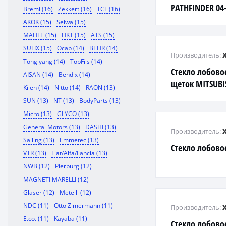
PATHFINDER 04
Bremi (16)
Zekkert (16)
TCL (16)
AKOK (15)
Seiwa (15)
MAHLE (15)
HKT (15)
ATS (15)
SUFIX (15)
Ocap (14)
BEHR (14)
Производитель:
Tong yang (14)
TopFils (14)
Стекло лобово
AISAN (14)
Bendix (14)
щеток MITSUBIS
Kilen (14)
Nitto (14)
RAON (13)
99
SUN (13)
NT (13)
BodyParts (13)
Micro (13)
GLYCO (13)
General Motors (13)
DASHI (13)
Производитель:
Sailing (13)
Emmetec (13)
Стекло лобово
VTR (13)
Fiat/Alfa/Lancia (13)
NWB (12)
Pierburg (12)
MAGNETI MARELLI (12)
Glaser (12)
Metelli (12)
NDC (11)
Otto Zimermann (11)
Производитель:
E.co. (11)
Kayaba (11)
Стекло лобово