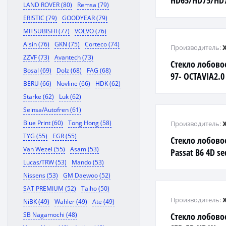
HD65/HD75/HD7
LAND ROVER (80)
Remsa (79)
ERISTIC (79)
GOODYEAR (79)
MITSUBISHI (77)
VOLVO (76)
Aisin (76)
GKN (75)
Corteco (74)
Производитель:
ZZVF (73)
Avantech (73)
Стекло лобово
Bosal (69)
Dolz (68)
FAG (68)
97- OCTAVIA2.0
BERU (66)
Novline (66)
HDK (62)
Starke (62)
Luk (62)
Seinsa/Autofren (61)
Blue Print (60)
Tong Hong (58)
Производитель:
TYG (55)
EGR (55)
Стекло лобово
Van Wezel (55)
Asam (53)
Passat B6 4D s
Lucas/TRW (53)
Mando (53)
LFW/X
Nissens (53)
GM Daewoo (52)
SAT PREMIUM (52)
Taiho (50)
Производитель:
NiBK (49)
Wahler (49)
Ate (49)
SB Nagamochi (48)
Стекло лобово