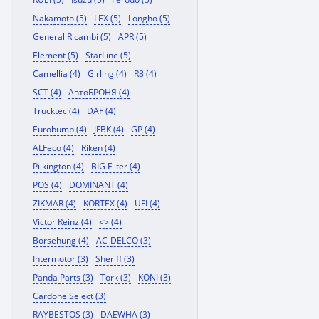
Nakamoto (5)
LEX (5)
Longho (5)
General Ricambi (5)
APR (5)
Element (5)
StarLine (5)
Camellia (4)
Girling (4)
R8 (4)
SCT (4)
АвтоБРОНЯ (4)
Trucktec (4)
DAF (4)
Eurobump (4)
JFBK (4)
GP (4)
ALFeco (4)
Riken (4)
Pilkington (4)
BIG Filter (4)
POS (4)
DOMINANT (4)
ZIKMAR (4)
KORTEX (4)
UFI (4)
Victor Reinz (4)
<> (4)
Borsehung (4)
AC-DELCO (3)
Intermotor (3)
Sheriff (3)
Panda Parts (3)
Tork (3)
KONI (3)
Cardone Select (3)
RAYBESTOS (3)
DAEWHA (3)