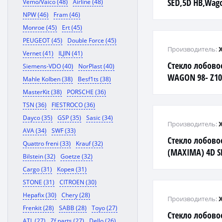
SED,5D HB,Wag
Vemo/Vaico (48)
Airline (48)
NPW (46)
Fram (46)
Monroe (45)
Ert (45)
PEUGEOT (45)
Double Force (45)
Производитель:
Vernet (41)
ILJIN (41)
Стекло лобово
Siemens-VDO (40)
NorPlast (40)
WAGON 98- Z10
Mahle Kolben (38)
Besf1ts (38)
MasterKit (38)
PORSCHE (36)
TSN (36)
FIESTROCO (36)
Dayco (35)
GSP (35)
Sasic (34)
Производитель:
AVA (34)
SWF (33)
Стекло лобово
Quattro freni (33)
Krauf (32)
(MAXIMA) 4D S
Bilstein (32)
Goetze (32)
LFW/X
Cargo (31)
Корея (31)
STONE (31)
CITROEN (30)
Hepafix (30)
Chery (28)
Производитель:
Frenkit (28)
SABB (28)
Toyo (27)
Стекло лобово
ATL (27)
Zf parts (27)
Dello (26)