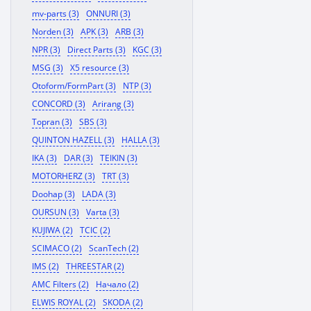
mv-parts (3)
ONNURI (3)
Norden (3)
APK (3)
ARB (3)
NPR (3)
Direct Parts (3)
KGC (3)
MSG (3)
X5 resource (3)
Otoform/FormPart (3)
NTP (3)
CONCORD (3)
Arirang (3)
Topran (3)
SBS (3)
QUINTON HAZELL (3)
HALLA (3)
IKA (3)
DAR (3)
TEIKIN (3)
MOTORHERZ (3)
TRT (3)
Doohap (3)
LADA (3)
OURSUN (3)
Varta (3)
KUJIWA (2)
TCIC (2)
SCIMACO (2)
ScanTech (2)
IMS (2)
THREESTAR (2)
AMC Filters (2)
Начало (2)
ELWIS ROYAL (2)
SKODA (2)