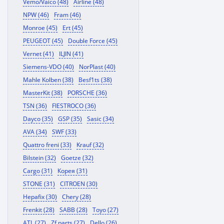
Vemo/Vaico (48)
Airline (48)
NPW (46)
Fram (46)
Monroe (45)
Ert (45)
PEUGEOT (45)
Double Force (45)
Vernet (41)
ILJIN (41)
Siemens-VDO (40)
NorPlast (40)
Mahle Kolben (38)
Besf1ts (38)
MasterKit (38)
PORSCHE (36)
TSN (36)
FIESTROCO (36)
Dayco (35)
GSP (35)
Sasic (34)
AVA (34)
SWF (33)
Quattro freni (33)
Krauf (32)
Bilstein (32)
Goetze (32)
Cargo (31)
Корея (31)
STONE (31)
CITROEN (30)
Hepafix (30)
Chery (28)
Frenkit (28)
SABB (28)
Toyo (27)
ATL (27)
Zf parts (27)
Dello (26)