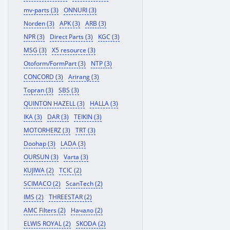
mv-parts (3)
ONNURI (3)
Norden (3)
APK (3)
ARB (3)
NPR (3)
Direct Parts (3)
KGC (3)
MSG (3)
X5 resource (3)
Otoform/FormPart (3)
NTP (3)
CONCORD (3)
Arirang (3)
Topran (3)
SBS (3)
QUINTON HAZELL (3)
HALLA (3)
IKA (3)
DAR (3)
TEIKIN (3)
MOTORHERZ (3)
TRT (3)
Doohap (3)
LADA (3)
OURSUN (3)
Varta (3)
KUJIWA (2)
TCIC (2)
SCIMACO (2)
ScanTech (2)
IMS (2)
THREESTAR (2)
AMC Filters (2)
Начало (2)
ELWIS ROYAL (2)
SKODA (2)