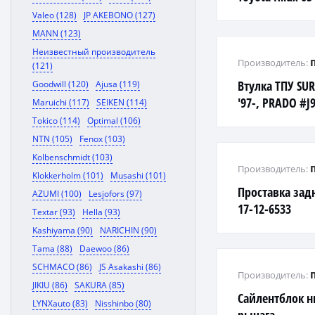
H=38
Valeo (128)
JP AKEBONO (127)
MANN (123)
Неизвестный производитель
Производитель:
(121)
Втулка ТПУ SU
Goodwill (120)
Ajusa (119)
'97-, PRADO #J
Maruichi (117)
SEIKEN (114)
COROLLA 2 EL45 
Tokico (114)
Optimal (106)
NTN (105)
Fenox (103)
Kolbenschmidt (103)
Производитель:
Klokkerholm (101)
Musashi (101)
Проставка зад
AZUMI (100)
Lesjofors (97)
17-12-6533
Textar (93)
Hella (93)
Kashiyama (90)
NARICHIN (90)
Tama (88)
Daewoo (86)
SCHMACO (86)
JS Asakashi (86)
Производитель:
JIKIU (86)
SAKURA (85)
Сайлентблок н
LYNXauto (83)
Nisshinbo (80)