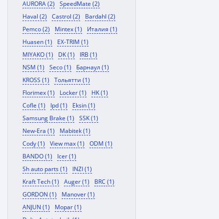
AURORA (2)
SpeedMate (2)
Haval (2)
Castrol (2)
Bardahl (2)
Pemco (2)
Mintex (1)
Италия (1)
Huasen (1)
EX-TRIM (1)
MIYAKO (1)
DK (1)
IRB (1)
NSM (1)
Seco (1)
Барнаул (1)
KROSS (1)
Тольятти (1)
Florimex (1)
Locker (1)
HK (1)
Cofle (1)
Ipd (1)
Eksin (1)
Samsung Brake (1)
SSK (1)
New-Era (1)
Mabitek (1)
Cody (1)
View max (1)
ODM (1)
BANDO (1)
Icer (1)
Sh auto parts (1)
INZI (1)
Kraft Tech (1)
Auger (1)
BRC (1)
GORDON (1)
Manover (1)
ANJUN (1)
Mopar (1)