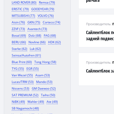
рычага
LAND ROVER (80)
Remsa (79)
ERISTIC (79)
GOODYEAR (79)
MITSUBISHI (77)
VOLVO (76)
Aisin (76)
GKN (75)
Corteco (74)
Производитель:
ZZVF (73)
Avantech (73)
Сайлентблок 
Bosal (69)
Dolz (68)
FAG (68)
задней подвес
BERU (66)
Novline (66)
HDK (62)
| зад прав/лев
Starke (62)
Luk (62)
Seinsa/Autofren (61)
Blue Print (60)
Tong Hong (58)
Производитель:
TYG (55)
EGR (55)
Сайлентблок з
Van Wezel (55)
Asam (53)
Lucas/TRW (53)
Mando (53)
Nissens (53)
GM Daewoo (52)
SAT PREMIUM (52)
Taiho (50)
NiBK (49)
Wahler (49)
Ate (49)
SB Nagamochi (48)