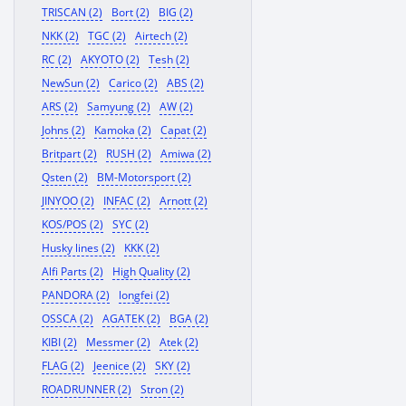
TRISCAN (2)
Bort (2)
BIG (2)
NKK (2)
TGC (2)
Airtech (2)
RC (2)
AKYOTO (2)
Tesh (2)
NewSun (2)
Carico (2)
ABS (2)
ARS (2)
Samyung (2)
AW (2)
Johns (2)
Kamoka (2)
Capat (2)
Britpart (2)
RUSH (2)
Amiwa (2)
Qsten (2)
BM-Motorsport (2)
JINYOO (2)
INFAC (2)
Arnott (2)
KOS/POS (2)
SYC (2)
Husky lines (2)
KKK (2)
Alfi Parts (2)
High Quality (2)
PANDORA (2)
longfei (2)
OSSCA (2)
AGATEK (2)
BGA (2)
KIBI (2)
Messmer (2)
Atek (2)
FLAG (2)
Jeenice (2)
SKY (2)
ROADRUNNER (2)
Stron (2)