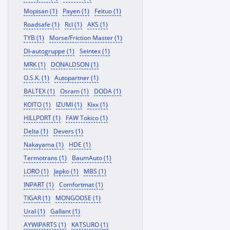
Mopisan (1)
Payen (1)
Feituo (1)
Roadsafe (1)
Rcl (1)
AKS (1)
TYB (1)
Morse/Friction Master (1)
Dl-autogruppe (1)
Seintex (1)
MRK (1)
DONALDSON (1)
O.S.K. (1)
Autopartner (1)
BALTEX (1)
Osram (1)
DODA (1)
KOITO (1)
IZUMI (1)
Kixx (1)
HILLPORT (1)
FAW Tokico (1)
Delta (1)
Devers (1)
Nakayama (1)
HDE (1)
Termotrans (1)
BaumAuto (1)
LORO (1)
Japko (1)
MBS (1)
INPART (1)
Comfortmat (1)
TIGAR (1)
MONGOOSE (1)
Ural (1)
Gallant (1)
AYWIPARTS (1)
KATSURO (1)