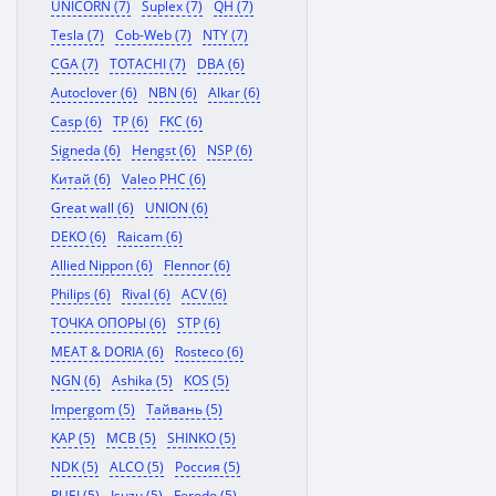
UNICORN (7)
Suplex (7)
QH (7)
Tesla (7)
Cob-Web (7)
NTY (7)
CGA (7)
TOTACHI (7)
DBA (6)
Autoclover (6)
NBN (6)
Alkar (6)
Casp (6)
TP (6)
FKC (6)
Signeda (6)
Hengst (6)
NSP (6)
Китай (6)
Valeo PHC (6)
Great wall (6)
UNION (6)
DEKO (6)
Raicam (6)
Allied Nippon (6)
Flennor (6)
Philips (6)
Rival (6)
ACV (6)
ТОЧКА ОПОРЫ (6)
STP (6)
MEAT & DORIA (6)
Rosteco (6)
NGN (6)
Ashika (5)
KOS (5)
Impergom (5)
Тайвань (5)
KAP (5)
MCB (5)
SHINKO (5)
NDK (5)
ALCO (5)
Россия (5)
RUEI (5)
Isuzu (5)
Ferodo (5)