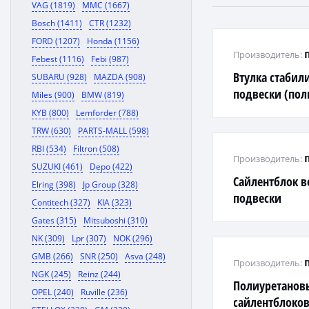
VAG (1819)
MMC (1667)
Bosch (1411)
CTR (1232)
FORD (1207)
Honda (1156)
Производитель:
Febest (1116)
Febi (987)
Втулка стабил
SUBARU (928)
MAZDA (908)
подвески (пол
Miles (900)
BMW (819)
KYB (800)
Lemforder (788)
TRW (630)
PARTS-MALL (598)
RBI (534)
Filtron (508)
Производитель:
SUZUKI (461)
Depo (422)
Сайлентблок в
Elring (398)
Jp Group (328)
подвески
Contitech (327)
KIA (323)
Gates (315)
Mitsuboshi (310)
NK (309)
Lpr (307)
NOK (296)
GMB (266)
SNR (250)
Asva (248)
Производитель:
NGK (245)
Reinz (244)
Полиуретанов
OPEL (240)
Ruville (236)
сайлентблоков