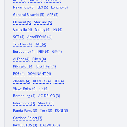
Nakamoto (5)
LEX (5)
Longho (5)
General Ricambi (5)
APR (5)
Element (5)
StarLine (5)
Camellia (4)
Girling (4)
R8 (4)
SCT (4)
АвтоБРОНЯ (4)
Trucktec (4)
DAF (4)
Eurobump (4)
JFBK (4)
GP (4)
ALFeco (4)
Riken (4)
Pilkington (4)
BIG Filter (4)
POS (4)
DOMINANT (4)
ZIKMAR (4)
KORTEX (4)
UFI (4)
Victor Reinz (4)
<> (4)
Borsehung (4)
AC-DELCO (3)
Intermotor (3)
Sheriff (3)
Panda Parts (3)
Tork (3)
KONI (3)
Cardone Select (3)
RAYBESTOS (3)
DAEWHA (3)