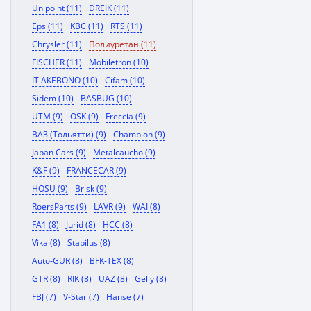
Unipoint (11)
DREIK (11)
Eps (11)
KBC (11)
RTS (11)
Chrysler (11)
Полиуретан (11)
FISCHER (11)
Mobiletron (10)
IT AKEBONO (10)
Cifam (10)
Sidem (10)
BASBUG (10)
UTM (9)
OSK (9)
Freccia (9)
ВАЗ (Тольятти) (9)
Champion (9)
Japan Cars (9)
Metalcaucho (9)
K&F (9)
FRANCECAR (9)
HOSU (9)
Brisk (9)
RoersParts (9)
LAVR (9)
WAI (8)
FA1 (8)
Jurid (8)
HCC (8)
Vika (8)
Stabilus (8)
Auto-GUR (8)
BFK-TEX (8)
GTR (8)
RIK (8)
UAZ (8)
Gelly (8)
FBJ (7)
V-Star (7)
Hanse (7)