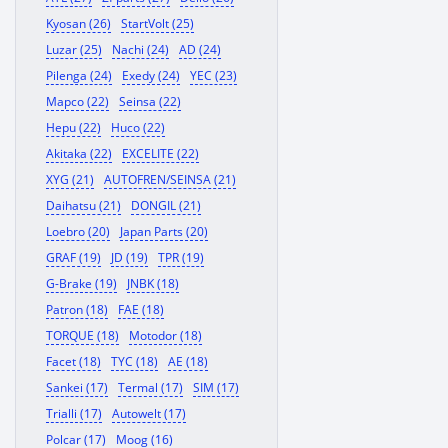
Kyosan (26)
StartVolt (25)
Luzar (25)
Nachi (24)
AD (24)
Pilenga (24)
Exedy (24)
YEC (23)
Mapco (22)
Seinsa (22)
Hepu (22)
Huco (22)
Akitaka (22)
EXCELITE (22)
XYG (21)
AUTOFREN/SEINSA (21)
Daihatsu (21)
DONGIL (21)
Loebro (20)
Japan Parts (20)
GRAF (19)
JD (19)
TPR (19)
G-Brake (19)
JNBK (18)
Patron (18)
FAE (18)
TORQUE (18)
Motodor (18)
Facet (18)
TYC (18)
AE (18)
Sankei (17)
Termal (17)
SIM (17)
Trialli (17)
Autowelt (17)
Polcar (17)
Moog (16)