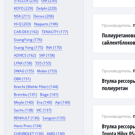
STELLOX (230)
GM (230)
верхнего рыча
KOYO (229)
Delphi (220)
CROWN/CROWN 
NSK (211)
Denso (206)
HI-Q (203)
Nipparts (196)
Производитель:
CAR-DEX (192)
TENACITY (177)
Полиуретанов
SsangYong (176)
сайлентблоков
Ssang Yong (175)
INA (170)
комплект из 4
ADVICS (162)
SKF (158)
J/L ACA2#, ZCA
LYNX (158)
555 (155)
Производитель:
SWAG (155)
Mobis (153)
OBK (151)
Втулка рессор
Knecht (Mahle Filter) (144)
полиуретан
Brembo (141)
Boge (141)
Meyle (140)
Era (140)
Api (140)
Sachs (138)
VIC (137)
Производитель:
RENAULT (136)
Sangsin (135)
Втулка рессор
Hans Pries (134)
Toyota Hilux 0
CHEVROLET (130)
AMD (130)