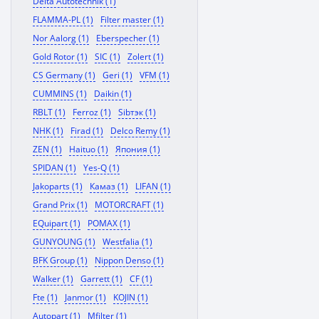
Delta Autotechnik (1)
FLAMMA-PL (1)
Filter master (1)
Nor Aalorg (1)
Eberspecher (1)
Gold Rotor (1)
SIC (1)
Zolert (1)
CS Germany (1)
Geri (1)
VFM (1)
CUMMINS (1)
Daikin (1)
RBLT (1)
Ferroz (1)
Sibтэк (1)
NHK (1)
Firad (1)
Delco Remy (1)
ZEN (1)
Haituo (1)
Япония (1)
SPIDAN (1)
Yes-Q (1)
Jakoparts (1)
Камаз (1)
LIFAN (1)
Grand Prix (1)
MOTORCRAFT (1)
EQuipart (1)
POMAX (1)
GUNYOUNG (1)
Westfalia (1)
BFK Group (1)
Nippon Denso (1)
Walker (1)
Garrett (1)
CF (1)
Fte (1)
Janmor (1)
KOJIN (1)
Autopart (1)
Mfilter (1)