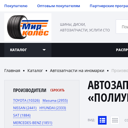
Покупателю
Оптовым покупателям
Партнерские прогр
ШИНЫ, ДИСКИ,
АВТОЗАПЧАСТИ, УСЛУГИ СТО
КАТАЛОГ
РАСП
Главная
Каталог
Автозапчасти на иномарки
Произво
●
●
●
АВТОЗА
ПРОИЗВОДИТЕЛИ
СБРОСИТЬ
«ПОЛИУ
TOYOTA (10326)
Masuma (2955)
NISSAN (2441)
HYUNDAI (2333)
SAT (1884)
ВИД:
C
MERCEDES-BENZ (1851)