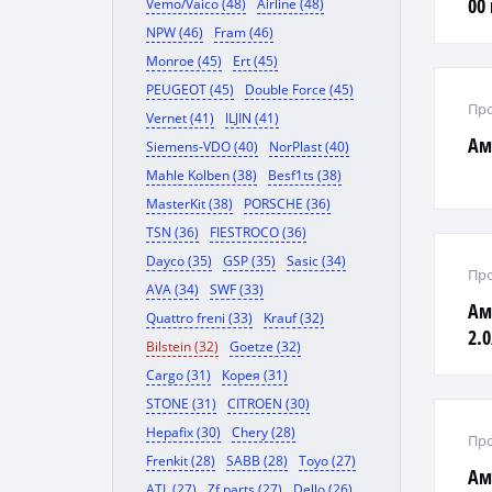
00 
Vemo/Vaico (48)
Airline (48)
NPW (46)
Fram (46)
Monroe (45)
Ert (45)
PEUGEOT (45)
Double Force (45)
Про
Vernet (41)
ILJIN (41)
Ам
Siemens-VDO (40)
NorPlast (40)
Mahle Kolben (38)
Besf1ts (38)
MasterKit (38)
PORSCHE (36)
TSN (36)
FIESTROCO (36)
Dayco (35)
GSP (35)
Sasic (34)
Про
AVA (34)
SWF (33)
Ам
Quattro freni (33)
Krauf (32)
2.0
Bilstein (32)
Goetze (32)
Cargo (31)
Корея (31)
STONE (31)
CITROEN (30)
Hepafix (30)
Chery (28)
Про
Frenkit (28)
SABB (28)
Toyo (27)
Ам
ATL (27)
Zf parts (27)
Dello (26)