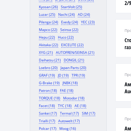
2/
Kyosan (26)
StartVolt (25)
Luzar (25)
Nachi (24)
AD (24)
Pilenga (24)
Exedy (24)
YEC (23)
Mapco (22)
Seinsa (22)
Про
Hepu (22)
Huco (22)
Ст
Akitaka (22)
EXCELITE (22)
га
XYG (21)
AUTOFREN/SEINSA (21)
Daihatsu (21)
DONGIL (21)
Loebro (20)
Japan Parts (20)
Про
GRAF (19)
JD (19)
TPR (19)
G-Brake (19)
JNBK (18)
Ам
Aud
Patron (18)
FAE (18)
TORQUE (18)
Motodor (18)
Facet (18)
TYC (18)
AE (18)
Sankei (17)
Termal (17)
SIM (17)
Про
Trialli (17)
Autowelt (17)
Ам
Polcar (17)
Moog (16)