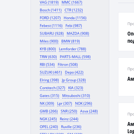
VAG (1819)
MMC (1667)
Bosch (1411)
CTR (1232)
FORD (1207)
Honda (1156)
Про
Febest (1116)
Febi (987)
Оп
SUBARU (928)
MAZDA (908)
по
Miles (900)
BMW (819)
за
KYB (800)
Lemforder (788)
TRW (630)
PARTS-MALL (598)
RBI (534)
Filtron (508)
Про
SUZUKI (461)
Depo (422)
Ам
Elring (398)
Jp Group (328)
Contitech (327)
KIA (323)
Gates (315)
Mitsuboshi (310)
NK (309)
Lpr (307)
NOK (296)
GMB (266)
SNR (250)
Asva (248)
Про
NGK (245)
Reinz (244)
Ам
OPEL (240)
Ruville (236)
Log