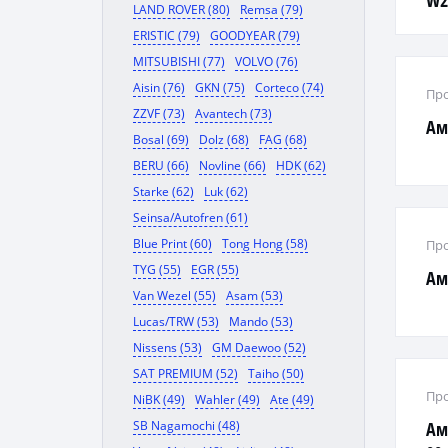
W21
LAND ROVER (80)
Remsa (79)
ERISTIC (79)
GOODYEAR (79)
MITSUBISHI (77)
VOLVO (76)
Aisin (76)
GKN (75)
Corteco (74)
Про
ZZVF (73)
Avantech (73)
Ам
Bosal (69)
Dolz (68)
FAG (68)
BERU (66)
Novline (66)
HDK (62)
Starke (62)
Luk (62)
Seinsa/Autofren (61)
Blue Print (60)
Tong Hong (58)
Про
TYG (55)
EGR (55)
Ам
Van Wezel (55)
Asam (53)
Lucas/TRW (53)
Mando (53)
Nissens (53)
GM Daewoo (52)
SAT PREMIUM (52)
Taiho (50)
Про
NiBK (49)
Wahler (49)
Ate (49)
SB Nagamochi (48)
Ам