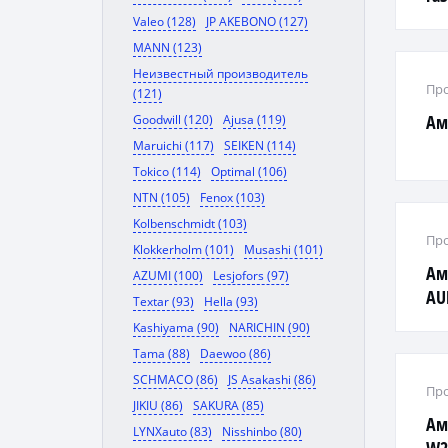
Valeo (128)
JP AKEBONO (127)
MANN (123)
Неизвестный производитель
Про
(121)
Ам
Goodwill (120)
Ajusa (119)
Maruichi (117)
SEIKEN (114)
Tokico (114)
Optimal (106)
NTN (105)
Fenox (103)
Kolbenschmidt (103)
Про
Klokkerholm (101)
Musashi (101)
Ам
AZUMI (100)
Lesjofors (97)
AU
Textar (93)
Hella (93)
PO
Kashiyama (90)
NARICHIN (90)
Tama (88)
Daewoo (86)
SCHMACO (86)
JS Asakashi (86)
Про
JIKIU (86)
SAKURA (85)
Ам
LYNXauto (83)
Nisshinbo (80)