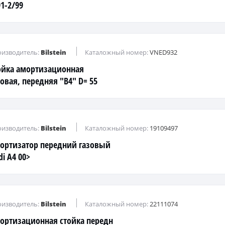
91-2/99
изводитель:
Bilstein
Каталожный номер:
VNED932
ойка амортизационная
зовая, передняя "B4" D= 55
изводитель:
Bilstein
Каталожный номер:
19109497
ортизатор передний газовый
i A4 00>
изводитель:
Bilstein
Каталожный номер:
22111074
ортизационная стойка передн