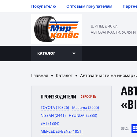
Покупателю
Оптовым покупателям
Партн
ШИНЫ, ДИСКИ,
АВТОЗАПЧАСТИ, УСЛУГИ
КАТАЛОГ
Главная
Каталог
Автозапчасти на иномарк
●
●
АВ
ПРОИЗВОДИТЕЛИ
СБРОСИТЬ
«B
TOYOTA (10326)
Masuma (2955)
NISSAN (2441)
HYUNDAI (2333)
SAT (1884)
ВИД:
MERCEDES-BENZ (1851)