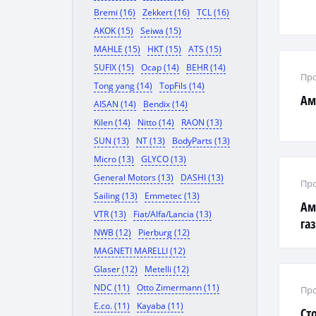
Bremi (16)
Zekkert (16)
TCL (16)
AKOK (15)
Seiwa (15)
MAHLE (15)
HKT (15)
ATS (15)
SUFIX (15)
Ocap (14)
BEHR (14)
Про
Tong yang (14)
TopFils (14)
Ам
AISAN (14)
Bendix (14)
Kilen (14)
Nitto (14)
RAON (13)
SUN (13)
NT (13)
BodyParts (13)
Micro (13)
GLYCO (13)
General Motors (13)
DASHI (13)
Про
Sailing (13)
Emmetec (13)
Ам
VTR (13)
Fiat/Alfa/Lancia (13)
га
NWB (12)
Pierburg (12)
T25
MAGNETI MARELLI (12)
Glaser (12)
Metelli (12)
NDC (11)
Otto Zimermann (11)
Про
E.co. (11)
Kayaba (11)
Ст