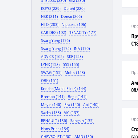
STELLOX (230)
GM (230)
KOYO (229)
Delphi (220)
NSK (211)
Denso (206)
HI-Q (203)
Nipparts (196)
Про
CAR-DEX (192)
TENACITY (177)
Пр
SsangYong (176)
C18
Ssang Yong (175)
INA (170)
ADVICS (162)
SKF (158)
LYNX (158)
555 (155)
Про
SWAG (155)
Mobis (153)
OBK (151)
Ам
Knecht (Mahle Filter) (144)
09/
Brembo (141)
Boge (141)
Meyle (140)
Era (140)
Api (140)
Sachs (138)
VIC (137)
Про
RENAULT (136)
Sangsin (135)
Ст
Hans Pries (134)
га
CHEVROLET (130)
AMD (130)