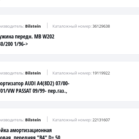
изводитель:
Bilstein
Каталожный номер:
36129638
ужина передн. MB W202
0/200 1/96->
изводитель:
Bilstein
Каталожный номер:
19119922
ортизатор AUDI A4(8D2) 07/00-
01/VW PASSAT 09/99- пер.газ.,
изводитель:
Bilstein
Каталожный номер:
22131607
ойка амортизационная
зовая, передняя "B4" D= 50