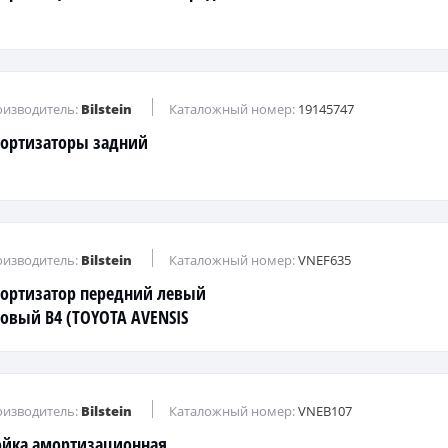
изводитель:
Bilstein
Каталожный номер:
19145747
ортизаторы задний
изводитель:
Bilstein
Каталожный номер:
VNEF635
ортизатор передний левый
зовый B4 (TOYOTA AVENSIS
,VL,B4)
изводитель:
Bilstein
Каталожный номер:
VNEB107
ойка амортизационная