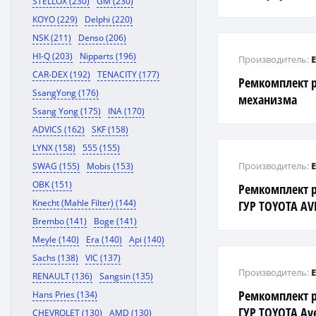
STELLOX (230)
GM (230)
t31 2007-
KOYO (229)
Delphi (220)
NSK (211)
Denso (206)
HI-Q (203)
Nipparts (196)
Производитель:
CAR-DEX (192)
TENACITY (177)
Ремкомплект 
SsangYong (176)
механизма
Ssang Yong (175)
INA (170)
ADVICS (162)
SKF (158)
LYNX (158)
555 (155)
Производитель:
SWAG (155)
Mobis (153)
OBK (151)
Ремкомплект р
Knecht (Mahle Filter) (144)
ГУР TOYOTA AVE
Brembo (141)
Boge (141)
Meyle (140)
Era (140)
Api (140)
Sachs (138)
VIC (137)
Производитель:
RENAULT (136)
Sangsin (135)
Ремкомплект р
Hans Pries (134)
ГУР TOYOTA Ave
CHEVROLET (130)
AMD (130)