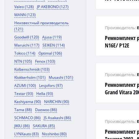
Valeo (128)
JP AKEBONO (127)
MANN (123)
Неизвестный производитель
Производитель:
(121)
Ремкомплект 
Goodwill (120)
Ajusa (119)
N16E/ P12E
Maruichi (117)
SEIKEN (114)
Tokico (114)
Optimal (106)
NTN (105)
Fenox (103)
Kolbenschmidt (103)
Производитель:
Klokkerholm (101)
Musashi (101)
Ремкомплект р
AZUMI (100)
Lesjofors (97)
Grand Vitara 2
Textar (93)
Hella (93)
Kashiyama (90)
NARICHIN (90)
Tama (88)
Daewoo (86)
SCHMACO (86)
JS Asakashi (86)
Производитель:
JIKIU (86)
SAKURA (85)
Ремкомплект 
LYNXauto (83)
Nisshinbo (80)