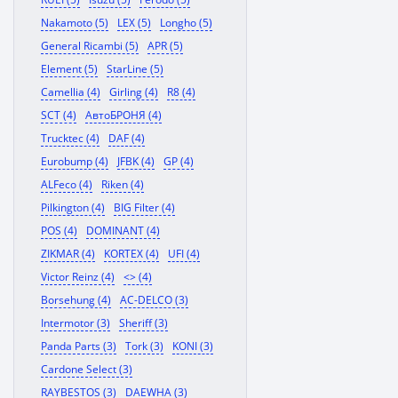
Nakamoto (5)
LEX (5)
Longho (5)
General Ricambi (5)
APR (5)
Element (5)
StarLine (5)
Camellia (4)
Girling (4)
R8 (4)
SCT (4)
АвтоБРОНЯ (4)
Trucktec (4)
DAF (4)
Eurobump (4)
JFBK (4)
GP (4)
ALFeco (4)
Riken (4)
Pilkington (4)
BIG Filter (4)
POS (4)
DOMINANT (4)
ZIKMAR (4)
KORTEX (4)
UFI (4)
Victor Reinz (4)
<> (4)
Borsehung (4)
AC-DELCO (3)
Intermotor (3)
Sheriff (3)
Panda Parts (3)
Tork (3)
KONI (3)
Cardone Select (3)
RAYBESTOS (3)
DAEWHA (3)