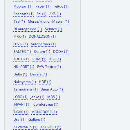
Mopisan (1)
Payen (1)
Feituo (1)
Roadsafe (1)
Rcl (1)
AKS (1)
TYB (1)
Morse/Friction Master (1)
Dl-autogruppe (1)
Seintex (1)
MRK (1)
DONALDSON (1)
O.S.K. (1)
Autopartner (1)
BALTEX (1)
Osram (1)
DODA (1)
KOITO (1)
IZUMI (1)
Kixx (1)
HILLPORT (1)
FAW Tokico (1)
Delta (1)
Devers (1)
Nakayama (1)
HDE (1)
Termotrans (1)
BaumAuto (1)
LORO (1)
Japko (1)
MBS (1)
INPART (1)
Comfortmat (1)
TIGAR (1)
MONGOOSE (1)
Ural (1)
Gallant (1)
AYWIPARTS (1)
KATSURO (1)