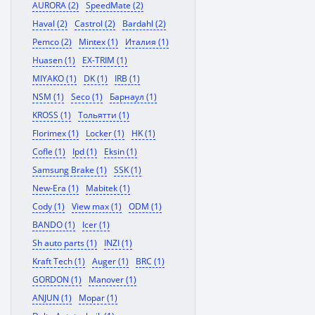
AURORA (2)
SpeedMate (2)
Haval (2)
Castrol (2)
Bardahl (2)
Pemco (2)
Mintex (1)
Италия (1)
Huasen (1)
EX-TRIM (1)
MIYAKO (1)
DK (1)
IRB (1)
NSM (1)
Seco (1)
Барнаул (1)
KROSS (1)
Тольятти (1)
Florimex (1)
Locker (1)
HK (1)
Cofle (1)
Ipd (1)
Eksin (1)
Samsung Brake (1)
SSK (1)
New-Era (1)
Mabitek (1)
Cody (1)
View max (1)
ODM (1)
BANDO (1)
Icer (1)
Sh auto parts (1)
INZI (1)
Kraft Tech (1)
Auger (1)
BRC (1)
GORDON (1)
Manover (1)
ANJUN (1)
Mopar (1)