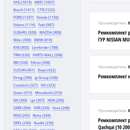
VAG (1819)
MMC (1667)
Bosch (1411)
CTR (1232)
FORD (1207)
Honda (1156)
Производитель:
Febest (1116)
Febi (987)
Ремкомплект р
SUBARU (928)
MAZDA (908)
ГУР NISSAN MU
Miles (900)
BMW (819)
KYB (800)
Lemforder (788)
TRW (630)
PARTS-MALL (598)
RBI (534)
Filtron (508)
Производитель:
SUZUKI (461)
Depo (422)
Ремкомплект н
Elring (398)
Jp Group (328)
Contitech (327)
KIA (323)
Gates (315)
Mitsuboshi (310)
NK (309)
Lpr (307)
NOK (296)
GMB (266)
SNR (250)
Asva (248)
Производитель:
NGK (245)
Reinz (244)
Ремкомплект 
OPEL (240)
Ruville (236)
Qashqai J10 200