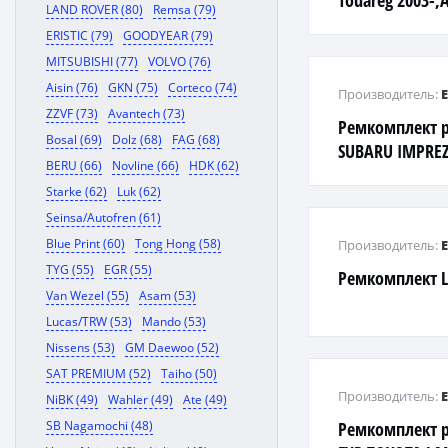
Touareg 2003-,
LAND ROVER (80)
Remsa (79)
ZF
ERISTIC (79)
GOODYEAR (79)
MITSUBISHI (77)
VOLVO (76)
Aisin (76)
GKN (75)
Corteco (74)
Производитель:
ZZVF (73)
Avantech (73)
Ремкомплект 
Bosal (69)
Dolz (68)
FAG (68)
SUBARU IMPREZ
BERU (66)
Novline (66)
HDK (62)
Starke (62)
Luk (62)
Seinsa/Autofren (61)
Blue Print (60)
Tong Hong (58)
Производитель:
TYG (55)
EGR (55)
Ремкомплект L
Van Wezel (55)
Asam (53)
Lucas/TRW (53)
Mando (53)
Nissens (53)
GM Daewoo (52)
SAT PREMIUM (52)
Taiho (50)
Производитель:
NiBK (49)
Wahler (49)
Ate (49)
SB Nagamochi (48)
Ремкомплект р