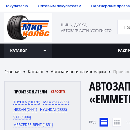
Покупателю
Оптовым покупателям
Партнерские прогр
ШИНЫ, ДИСКИ,
АВТОЗАПЧАСТИ, УСЛУГИ СТО
КАТАЛОГ
РАСП
Главная
Каталог
Автозапчасти на иномарки
Произво
●
●
●
АВТОЗА
ПРОИЗВОДИТЕЛИ
СБРОСИТЬ
«EMMET
TOYOTA (10326)
Masuma (2955)
NISSAN (2441)
HYUNDAI (2333)
SAT (1884)
ВИД:
C
MERCEDES-BENZ (1851)