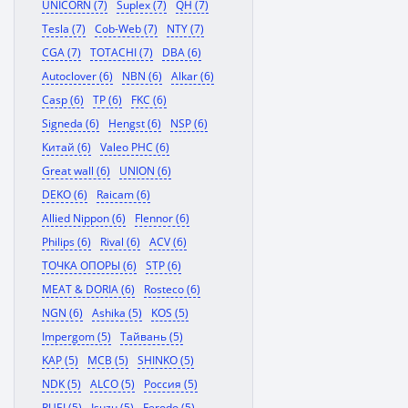
UNICORN (7)
Suplex (7)
QH (7)
Tesla (7)
Cob-Web (7)
NTY (7)
CGA (7)
TOTACHI (7)
DBA (6)
Autoclover (6)
NBN (6)
Alkar (6)
Casp (6)
TP (6)
FKC (6)
Signeda (6)
Hengst (6)
NSP (6)
Китай (6)
Valeo PHC (6)
Great wall (6)
UNION (6)
DEKO (6)
Raicam (6)
Allied Nippon (6)
Flennor (6)
Philips (6)
Rival (6)
ACV (6)
ТОЧКА ОПОРЫ (6)
STP (6)
MEAT & DORIA (6)
Rosteco (6)
NGN (6)
Ashika (5)
KOS (5)
Impergom (5)
Тайвань (5)
KAP (5)
MCB (5)
SHINKO (5)
NDK (5)
ALCO (5)
Россия (5)
RUEI (5)
Isuzu (5)
Ferodo (5)