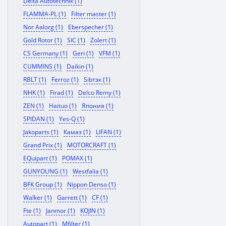
Delta Autotechnik (1)
FLAMMA-PL (1)
Filter master (1)
Nor Aalorg (1)
Eberspecher (1)
Gold Rotor (1)
SIC (1)
Zolert (1)
CS Germany (1)
Geri (1)
VFM (1)
CUMMINS (1)
Daikin (1)
RBLT (1)
Ferroz (1)
Sibтэк (1)
NHK (1)
Firad (1)
Delco Remy (1)
ZEN (1)
Haituo (1)
Япония (1)
SPIDAN (1)
Yes-Q (1)
Jakoparts (1)
Камаз (1)
LIFAN (1)
Grand Prix (1)
MOTORCRAFT (1)
EQuipart (1)
POMAX (1)
GUNYOUNG (1)
Westfalia (1)
BFK Group (1)
Nippon Denso (1)
Walker (1)
Garrett (1)
CF (1)
Fte (1)
Janmor (1)
KOJIN (1)
Autopart (1)
Mfilter (1)