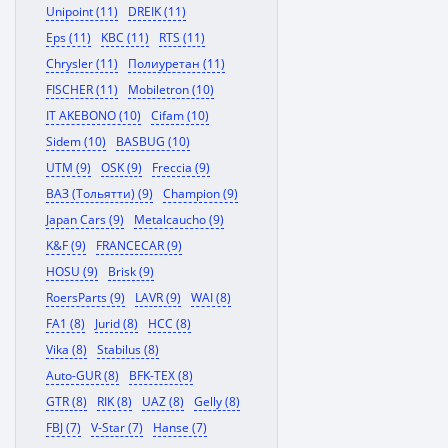
Unipoint (11)
DREIK (11)
Eps (11)
KBC (11)
RTS (11)
Chrysler (11)
Полиуретан (11)
FISCHER (11)
Mobiletron (10)
IT AKEBONO (10)
Cifam (10)
Sidem (10)
BASBUG (10)
UTM (9)
OSK (9)
Freccia (9)
ВАЗ (Тольятти) (9)
Champion (9)
Japan Cars (9)
Metalcaucho (9)
K&F (9)
FRANCECAR (9)
HOSU (9)
Brisk (9)
RoersParts (9)
LAVR (9)
WAI (8)
FA1 (8)
Jurid (8)
HCC (8)
Vika (8)
Stabilus (8)
Auto-GUR (8)
BFK-TEX (8)
GTR (8)
RIK (8)
UAZ (8)
Gelly (8)
FBJ (7)
V-Star (7)
Hanse (7)