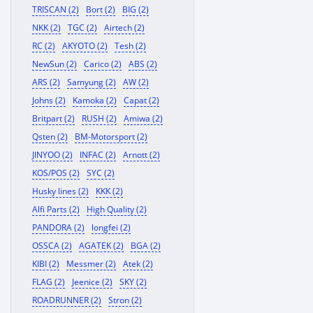
TRISCAN (2)
Bort (2)
BIG (2)
NKK (2)
TGC (2)
Airtech (2)
RC (2)
AKYOTO (2)
Tesh (2)
NewSun (2)
Carico (2)
ABS (2)
ARS (2)
Samyung (2)
AW (2)
Johns (2)
Kamoka (2)
Capat (2)
Britpart (2)
RUSH (2)
Amiwa (2)
Qsten (2)
BM-Motorsport (2)
JINYOO (2)
INFAC (2)
Arnott (2)
KOS/POS (2)
SYC (2)
Husky lines (2)
KKK (2)
Alfi Parts (2)
High Quality (2)
PANDORA (2)
longfei (2)
OSSCA (2)
AGATEK (2)
BGA (2)
KIBI (2)
Messmer (2)
Atek (2)
FLAG (2)
Jeenice (2)
SKY (2)
ROADRUNNER (2)
Stron (2)