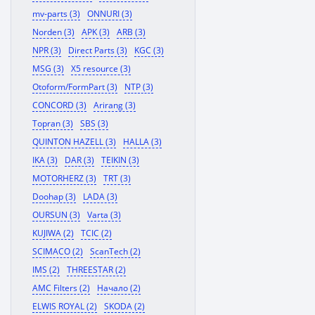
mv-parts (3)
ONNURI (3)
Norden (3)
APK (3)
ARB (3)
NPR (3)
Direct Parts (3)
KGC (3)
MSG (3)
X5 resource (3)
Otoform/FormPart (3)
NTP (3)
CONCORD (3)
Arirang (3)
Topran (3)
SBS (3)
QUINTON HAZELL (3)
HALLA (3)
IKA (3)
DAR (3)
TEIKIN (3)
MOTORHERZ (3)
TRT (3)
Doohap (3)
LADA (3)
OURSUN (3)
Varta (3)
KUJIWA (2)
TCIC (2)
SCIMACO (2)
ScanTech (2)
IMS (2)
THREESTAR (2)
AMC Filters (2)
Начало (2)
ELWIS ROYAL (2)
SKODA (2)