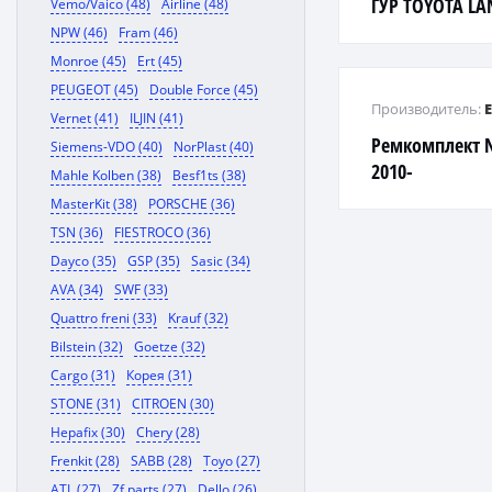
ГУР TOYOTA LA
Vemo/Vaico (48)
Airline (48)
2007-, LEXUS LX
NPW (46)
Fram (46)
Monroe (45)
Ert (45)
PEUGEOT (45)
Double Force (45)
Производитель:
Vernet (41)
ILJIN (41)
Ремкомплект 
Siemens-VDO (40)
NorPlast (40)
2010-
Mahle Kolben (38)
Besf1ts (38)
MasterKit (38)
PORSCHE (36)
TSN (36)
FIESTROCO (36)
Dayco (35)
GSP (35)
Sasic (34)
AVA (34)
SWF (33)
Quattro freni (33)
Krauf (32)
Bilstein (32)
Goetze (32)
Cargo (31)
Корея (31)
STONE (31)
CITROEN (30)
Hepafix (30)
Chery (28)
Frenkit (28)
SABB (28)
Toyo (27)
ATL (27)
Zf parts (27)
Dello (26)