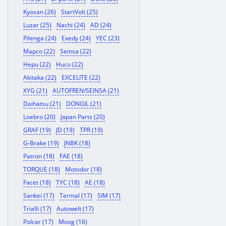
Kyosan (26)
StartVolt (25)
Luzar (25)
Nachi (24)
AD (24)
Pilenga (24)
Exedy (24)
YEC (23)
Mapco (22)
Seinsa (22)
Hepu (22)
Huco (22)
Akitaka (22)
EXCELITE (22)
XYG (21)
AUTOFREN/SEINSA (21)
Daihatsu (21)
DONGIL (21)
Loebro (20)
Japan Parts (20)
GRAF (19)
JD (19)
TPR (19)
G-Brake (19)
JNBK (18)
Patron (18)
FAE (18)
TORQUE (18)
Motodor (18)
Facet (18)
TYC (18)
AE (18)
Sankei (17)
Termal (17)
SIM (17)
Trialli (17)
Autowelt (17)
Polcar (17)
Moog (16)