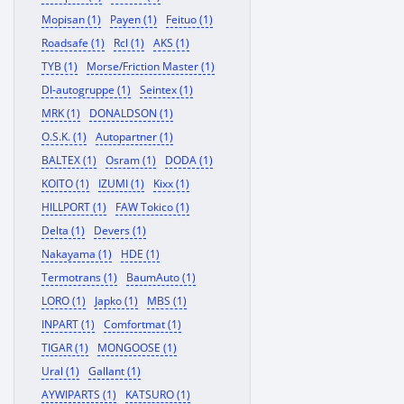
Mopisan (1)
Payen (1)
Feituo (1)
Roadsafe (1)
Rcl (1)
AKS (1)
TYB (1)
Morse/Friction Master (1)
Dl-autogruppe (1)
Seintex (1)
MRK (1)
DONALDSON (1)
O.S.K. (1)
Autopartner (1)
BALTEX (1)
Osram (1)
DODA (1)
KOITO (1)
IZUMI (1)
Kixx (1)
HILLPORT (1)
FAW Tokico (1)
Delta (1)
Devers (1)
Nakayama (1)
HDE (1)
Termotrans (1)
BaumAuto (1)
LORO (1)
Japko (1)
MBS (1)
INPART (1)
Comfortmat (1)
TIGAR (1)
MONGOOSE (1)
Ural (1)
Gallant (1)
AYWIPARTS (1)
KATSURO (1)