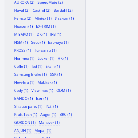
AURORA (2)
SpeedMate (2)
Haval (2)
Castrol (2)
Bardahl (2)
Pemco (2)
Mintex (1)
Италия (1)
Huasen (1)
EX-TRIM (1)
MIYAKO (1)
DK (1)
IRB (1)
NSM (1)
Seco (1)
Барнаул (1)
KROSS (1)
Тольятти (1)
Florimex (1)
Locker (1)
HK (1)
Cofle (1)
Ipd (1)
Eksin (1)
Samsung Brake (1)
SSK (1)
New-Era (1)
Mabitek (1)
Cody (1)
View max (1)
ODM (1)
BANDO (1)
Icer (1)
Sh auto parts (1)
INZI (1)
Kraft Tech (1)
Auger (1)
BRC (1)
GORDON (1)
Manover (1)
ANJUN (1)
Mopar (1)