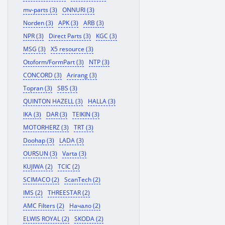
mv-parts (3)
ONNURI (3)
Norden (3)
APK (3)
ARB (3)
NPR (3)
Direct Parts (3)
KGC (3)
MSG (3)
X5 resource (3)
Otoform/FormPart (3)
NTP (3)
CONCORD (3)
Arirang (3)
Topran (3)
SBS (3)
QUINTON HAZELL (3)
HALLA (3)
IKA (3)
DAR (3)
TEIKIN (3)
MOTORHERZ (3)
TRT (3)
Doohap (3)
LADA (3)
OURSUN (3)
Varta (3)
KUJIWA (2)
TCIC (2)
SCIMACO (2)
ScanTech (2)
IMS (2)
THREESTAR (2)
AMC Filters (2)
Начало (2)
ELWIS ROYAL (2)
SKODA (2)