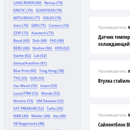
LAND ROVER (80)
Remsa (79)
ERISTIC (79)
GOODYEAR (79)
MITSUBISHI (77)
VOLVO (76)
Aisin (76)
GKN (75)
Corteco (74)
Производитель:
ZZVF (73)
Avantech (73)
Датчик темпе
Bosal (69)
Dolz (68)
FAG (68)
охлаждающей
BERU (66)
Novline (66)
HDK (62)
E46/E39/E38/E5
Starke (62)
Luk (62)
Seinsa/Autofren (61)
Blue Print (60)
Tong Hong (58)
Производитель:
TYG (55)
EGR (55)
Втулка стабил
Van Wezel (55)
Asam (53)
Lucas/TRW (53)
Mando (53)
Nissens (53)
GM Daewoo (52)
SAT PREMIUM (52)
Taiho (50)
Производитель:
NiBK (49)
Wahler (49)
Ate (49)
SB Nagamochi (48)
Сайлентблок B