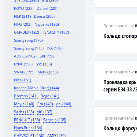
STELLOX (230)
GM (230)
KOYO (229)
Delphi (220)
NSK (211)
Denso (206)
HI-Q (203)
Nipparts (196)
Производитель:
CAR-DEX (192)
TENACITY (177)
Кольцо стопо
SsangYong (176)
Ssang Yong (175)
INA (170)
ADVICS (162)
SKF (158)
LYNX (158)
555 (155)
Производитель:
SWAG (155)
Mobis (153)
OBK (151)
Прокладка кр
Knecht (Mahle Filter) (144)
серии E34,38 /3
Brembo (141)
Boge (141)
Meyle (140)
Era (140)
Api (140)
Sachs (138)
VIC (137)
Производитель:
RENAULT (136)
Sangsin (135)
Кольцо форсу
Hans Pries (134)
CHEVROLET (130)
AMD (130)