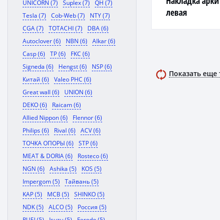
Накладка арки
UNICORN (7)
Suplex (7)
QH (7)
левая
Tesla (7)
Cob-Web (7)
NTY (7)
CGA (7)
TOTACHI (7)
DBA (6)
Autoclover (6)
NBN (6)
Alkar (6)
Casp (6)
TP (6)
FKC (6)
Signeda (6)
Hengst (6)
NSP (6)
Показать еще
Китай (6)
Valeo PHC (6)
Great wall (6)
UNION (6)
DEKO (6)
Raicam (6)
Allied Nippon (6)
Flennor (6)
Philips (6)
Rival (6)
ACV (6)
ТОЧКА ОПОРЫ (6)
STP (6)
MEAT & DORIA (6)
Rosteco (6)
NGN (6)
Ashika (5)
KOS (5)
Impergom (5)
Тайвань (5)
KAP (5)
MCB (5)
SHINKO (5)
NDK (5)
ALCO (5)
Россия (5)
RUEI (5)
Isuzu (5)
Ferodo (5)