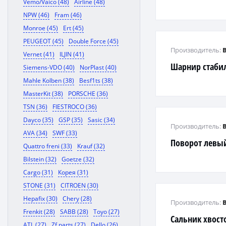
Vemo/Vaico (48)
Airline (48)
NPW (46)
Fram (46)
Monroe (45)
Ert (45)
PEUGEOT (45)
Double Force (45)
Производитель:
Vernet (41)
ILJIN (41)
Шарнир стаби
Siemens-VDO (40)
NorPlast (40)
Mahle Kolben (38)
Besf1ts (38)
MasterKit (38)
PORSCHE (36)
TSN (36)
FIESTROCO (36)
Dayco (35)
GSP (35)
Sasic (34)
Производитель:
AVA (34)
SWF (33)
Поворот левы
Quattro freni (33)
Krauf (32)
Bilstein (32)
Goetze (32)
Cargo (31)
Корея (31)
STONE (31)
CITROEN (30)
Hepafix (30)
Chery (28)
Производитель:
Frenkit (28)
SABB (28)
Toyo (27)
Сальник хвост
ATL (27)
Zf parts (27)
Dello (26)