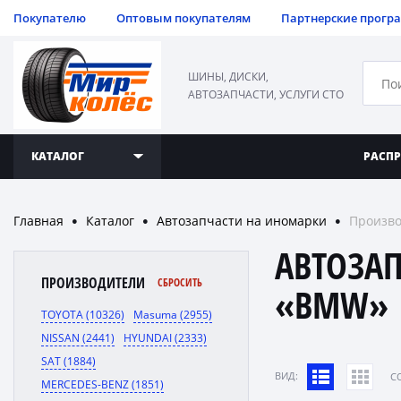
Покупателю
Оптовым покупателям
Партнерские прогр
ШИНЫ, ДИСКИ,
АВТОЗАПЧАСТИ, УСЛУГИ СТО
КАТАЛОГ
РАСП
Главная
Каталог
Автозапчасти на иномарки
Произв
●
●
●
АВТОЗА
ПРОИЗВОДИТЕЛИ
СБРОСИТЬ
«BMW»
TOYOTA (10326)
Masuma (2955)
NISSAN (2441)
HYUNDAI (2333)
SAT (1884)
ВИД:
C
MERCEDES-BENZ (1851)