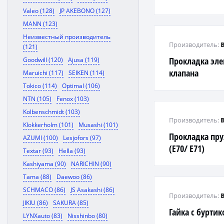
Valeo (128)
JP AKEBONO (127)
MANN (123)
Неизвестный производитель
Производитель:
(121)
Прокладка эле
Goodwill (120)
Ajusa (119)
клапана
Maruichi (117)
SEIKEN (114)
Tokico (114)
Optimal (106)
NTN (105)
Fenox (103)
Kolbenschmidt (103)
Производитель:
Klokkerholm (101)
Musashi (101)
Прокладка пру
AZUMI (100)
Lesjofors (97)
(E70/ E71)
Textar (93)
Hella (93)
Kashiyama (90)
NARICHIN (90)
Tama (88)
Daewoo (86)
SCHMACO (86)
JS Asakashi (86)
Производитель:
JIKIU (86)
SAKURA (85)
Гайка с бурти
LYNXauto (83)
Nisshinbo (80)