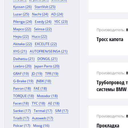
Kyosan (26)
StartVolt (25)
Luzar (25)
Nachi (24)
AD (24)
Pilenga (24)
Exedy (24)
YEC (23)
Mapco (22)
Seinsa (22)
Производитель:
Hepu (22)
Huco (22)
Тросс капота
Akitaka (22)
EXCELITE (22)
XYG (21)
AUTOFREN/SEINSA (21)
Daihatsu (21)
DONGIL (21)
Loebro (20)
Japan Parts (20)
Производитель:
GRAF (19)
JD (19)
TPR (19)
G-Brake (19)
JNBK (18)
Трубопровод 
системы BMW 3'
Patron (18)
FAE (18)
TORQUE (18)
Motodor (18)
Facet (18)
TYC (18)
AE (18)
Sankei (17)
Termal (17)
SIM (17)
Производитель:
Trialli (17)
Autowelt (17)
Прокладка
Polcar (17)
Moog (16)