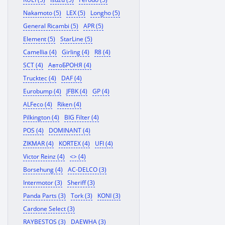
Nakamoto (5)
LEX (5)
Longho (5)
General Ricambi (5)
APR (5)
Element (5)
StarLine (5)
Camellia (4)
Girling (4)
R8 (4)
SCT (4)
АвтоБРОНЯ (4)
Trucktec (4)
DAF (4)
Eurobump (4)
JFBK (4)
GP (4)
ALFeco (4)
Riken (4)
Pilkington (4)
BIG Filter (4)
POS (4)
DOMINANT (4)
ZIKMAR (4)
KORTEX (4)
UFI (4)
Victor Reinz (4)
<> (4)
Borsehung (4)
AC-DELCO (3)
Intermotor (3)
Sheriff (3)
Panda Parts (3)
Tork (3)
KONI (3)
Cardone Select (3)
RAYBESTOS (3)
DAEWHA (3)