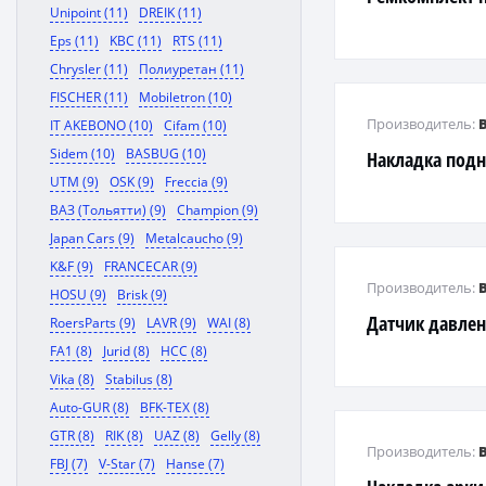
Unipoint (11)
DREIK (11)
Eps (11)
KBC (11)
RTS (11)
Chrysler (11)
Полиуретан (11)
FISCHER (11)
Mobiletron (10)
Производитель:
IT AKEBONO (10)
Cifam (10)
Sidem (10)
BASBUG (10)
Накладка под
UTM (9)
OSK (9)
Freccia (9)
ВАЗ (Тольятти) (9)
Champion (9)
Japan Cars (9)
Metalcaucho (9)
K&F (9)
FRANCECAR (9)
Производитель:
HOSU (9)
Brisk (9)
Датчик давлен
RoersParts (9)
LAVR (9)
WAI (8)
FA1 (8)
Jurid (8)
HCC (8)
Vika (8)
Stabilus (8)
Auto-GUR (8)
BFK-TEX (8)
GTR (8)
RIK (8)
UAZ (8)
Gelly (8)
Производитель:
FBJ (7)
V-Star (7)
Hanse (7)