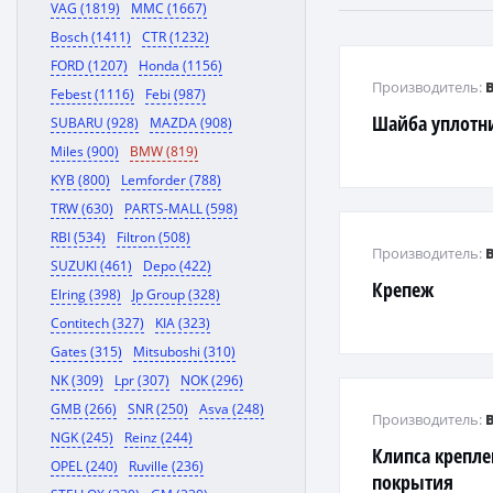
VAG (1819)
MMC (1667)
Bosch (1411)
CTR (1232)
FORD (1207)
Honda (1156)
Производитель:
Febest (1116)
Febi (987)
Шайба уплотн
SUBARU (928)
MAZDA (908)
Miles (900)
BMW (819)
KYB (800)
Lemforder (788)
TRW (630)
PARTS-MALL (598)
RBI (534)
Filtron (508)
Производитель:
SUZUKI (461)
Depo (422)
Крепеж
Elring (398)
Jp Group (328)
Contitech (327)
KIA (323)
Gates (315)
Mitsuboshi (310)
NK (309)
Lpr (307)
NOK (296)
GMB (266)
SNR (250)
Asva (248)
Производитель:
NGK (245)
Reinz (244)
Клипса крепле
OPEL (240)
Ruville (236)
покрытия