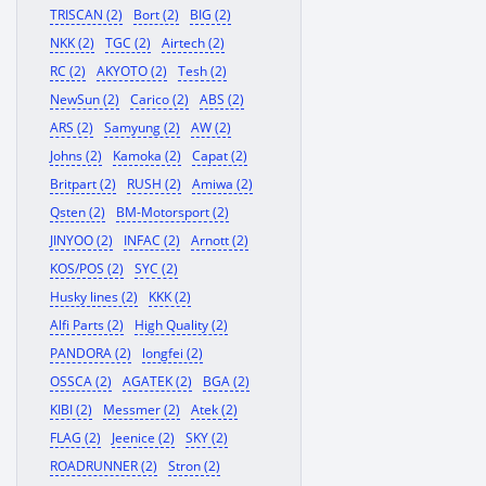
TRISCAN (2)
Bort (2)
BIG (2)
NKK (2)
TGC (2)
Airtech (2)
RC (2)
AKYOTO (2)
Tesh (2)
NewSun (2)
Carico (2)
ABS (2)
ARS (2)
Samyung (2)
AW (2)
Johns (2)
Kamoka (2)
Capat (2)
Britpart (2)
RUSH (2)
Amiwa (2)
Qsten (2)
BM-Motorsport (2)
JINYOO (2)
INFAC (2)
Arnott (2)
KOS/POS (2)
SYC (2)
Husky lines (2)
KKK (2)
Alfi Parts (2)
High Quality (2)
PANDORA (2)
longfei (2)
OSSCA (2)
AGATEK (2)
BGA (2)
KIBI (2)
Messmer (2)
Atek (2)
FLAG (2)
Jeenice (2)
SKY (2)
ROADRUNNER (2)
Stron (2)