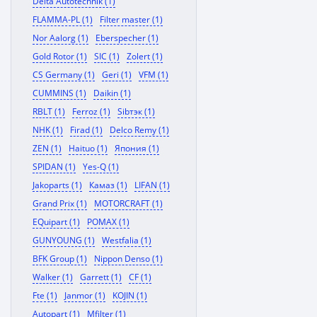
Delta Autotechnik (1)
FLAMMA-PL (1)
Filter master (1)
Nor Aalorg (1)
Eberspecher (1)
Gold Rotor (1)
SIC (1)
Zolert (1)
CS Germany (1)
Geri (1)
VFM (1)
CUMMINS (1)
Daikin (1)
RBLT (1)
Ferroz (1)
Sibтэк (1)
NHK (1)
Firad (1)
Delco Remy (1)
ZEN (1)
Haituo (1)
Япония (1)
SPIDAN (1)
Yes-Q (1)
Jakoparts (1)
Камаз (1)
LIFAN (1)
Grand Prix (1)
MOTORCRAFT (1)
EQuipart (1)
POMAX (1)
GUNYOUNG (1)
Westfalia (1)
BFK Group (1)
Nippon Denso (1)
Walker (1)
Garrett (1)
CF (1)
Fte (1)
Janmor (1)
KOJIN (1)
Autopart (1)
Mfilter (1)