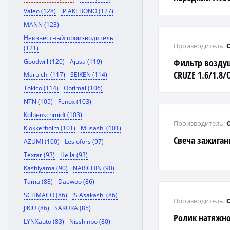
Valeo (128)
JP AKEBONO (127)
MANN (123)
Неизвестный производитель
Производитель:
(121)
Фильтр воздуш
Goodwill (120)
Ajusa (119)
CRUZE 1.6/1.8/
Maruichi (117)
SEIKEN (114)
Tokico (114)
Optimal (106)
NTN (105)
Fenox (103)
Kolbenschmidt (103)
Производитель:
Klokkerholm (101)
Musashi (101)
Свеча зажиган
AZUMI (100)
Lesjofors (97)
Textar (93)
Hella (93)
Kashiyama (90)
NARICHIN (90)
Tama (88)
Daewoo (86)
SCHMACO (86)
JS Asakashi (86)
Производитель:
JIKIU (86)
SAKURA (85)
Ролик натяжн
LYNXauto (83)
Nisshinbo (80)