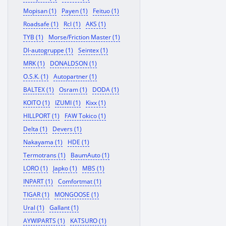
Mopisan (1)
Payen (1)
Feituo (1)
Roadsafe (1)
Rcl (1)
AKS (1)
TYB (1)
Morse/Friction Master (1)
Dl-autogruppe (1)
Seintex (1)
MRK (1)
DONALDSON (1)
O.S.K. (1)
Autopartner (1)
BALTEX (1)
Osram (1)
DODA (1)
KOITO (1)
IZUMI (1)
Kixx (1)
HILLPORT (1)
FAW Tokico (1)
Delta (1)
Devers (1)
Nakayama (1)
HDE (1)
Termotrans (1)
BaumAuto (1)
LORO (1)
Japko (1)
MBS (1)
INPART (1)
Comfortmat (1)
TIGAR (1)
MONGOOSE (1)
Ural (1)
Gallant (1)
AYWIPARTS (1)
KATSURO (1)