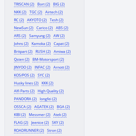
TRISCAN (2)
Bort (2)
BIG (2)
NKK (2)
TGC (2)
Airtech (2)
RC (2)
AKYOTO (2)
Tesh (2)
NewSun (2)
Carico (2)
ABS (2)
ARS (2)
Samyung (2)
AW (2)
Johns (2)
Kamoka (2)
Capat (2)
Britpart (2)
RUSH (2)
Amiwa (2)
Qsten (2)
BM-Motorsport (2)
JINYOO (2)
INFAC (2)
Arnott (2)
KOS/POS (2)
SYC (2)
Husky lines (2)
KKK (2)
Alfi Parts (2)
High Quality (2)
PANDORA (2)
longfei (2)
OSSCA (2)
AGATEK (2)
BGA (2)
KIBI (2)
Messmer (2)
Atek (2)
FLAG (2)
Jeenice (2)
SKY (2)
ROADRUNNER (2)
Stron (2)