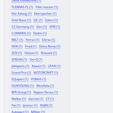
Delta Autotechnik (1)
FLAMMA-PL (1)
Filter master (1)
Nor Aalorg (1)
Eberspecher (1)
Gold Rotor (1)
SIC (1)
Zolert (1)
CS Germany (1)
Geri (1)
VFM (1)
CUMMINS (1)
Daikin (1)
RBLT (1)
Ferroz (1)
Sibтэк (1)
NHK (1)
Firad (1)
Delco Remy (1)
ZEN (1)
Haituo (1)
Япония (1)
SPIDAN (1)
Yes-Q (1)
Jakoparts (1)
Камаз (1)
LIFAN (1)
Grand Prix (1)
MOTORCRAFT (1)
EQuipart (1)
POMAX (1)
GUNYOUNG (1)
Westfalia (1)
BFK Group (1)
Nippon Denso (1)
Walker (1)
Garrett (1)
CF (1)
Fte (1)
Janmor (1)
KOJIN (1)
Autopart (1)
Mfilter (1)