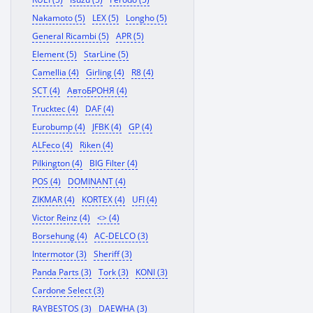
Nakamoto (5)
LEX (5)
Longho (5)
General Ricambi (5)
APR (5)
Element (5)
StarLine (5)
Camellia (4)
Girling (4)
R8 (4)
SCT (4)
АвтоБРОНЯ (4)
Trucktec (4)
DAF (4)
Eurobump (4)
JFBK (4)
GP (4)
ALFeco (4)
Riken (4)
Pilkington (4)
BIG Filter (4)
POS (4)
DOMINANT (4)
ZIKMAR (4)
KORTEX (4)
UFI (4)
Victor Reinz (4)
<> (4)
Borsehung (4)
AC-DELCO (3)
Intermotor (3)
Sheriff (3)
Panda Parts (3)
Tork (3)
KONI (3)
Cardone Select (3)
RAYBESTOS (3)
DAEWHA (3)