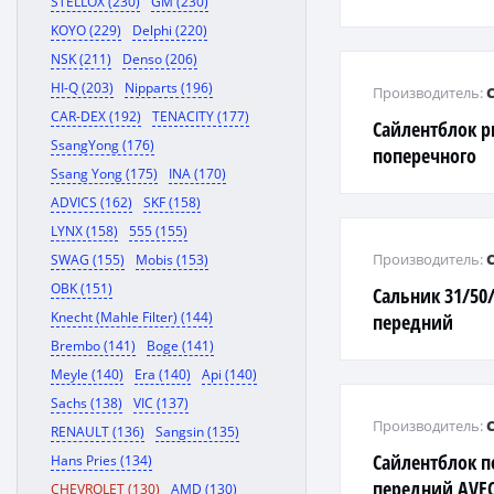
STELLOX (230)
GM (230)
KOYO (229)
Delphi (220)
NSK (211)
Denso (206)
HI-Q (203)
Nipparts (196)
Производитель:
CAR-DEX (192)
TENACITY (177)
Сайлентблок р
SsangYong (176)
поперечного
Ssang Yong (175)
INA (170)
ADVICS (162)
SKF (158)
LYNX (158)
555 (155)
Производитель:
SWAG (155)
Mobis (153)
OBK (151)
Сальник 31/50
Knecht (Mahle Filter) (144)
передний
Brembo (141)
Boge (141)
Meyle (140)
Era (140)
Api (140)
Sachs (138)
VIC (137)
Производитель:
RENAULT (136)
Sangsin (135)
Сайлентблок п
Hans Pries (134)
передний AVEO
CHEVROLET (130)
AMD (130)