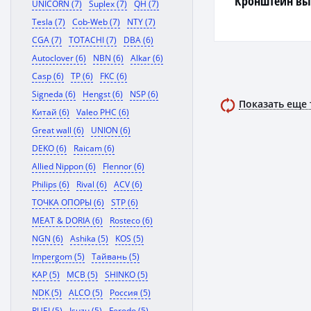
Кронштейн вы
UNICORN (7)
Suplex (7)
QH (7)
Tesla (7)
Cob-Web (7)
NTY (7)
CGA (7)
TOTACHI (7)
DBA (6)
Autoclover (6)
NBN (6)
Alkar (6)
Casp (6)
TP (6)
FKC (6)
Signeda (6)
Hengst (6)
NSP (6)
Показать еще
Китай (6)
Valeo PHC (6)
Great wall (6)
UNION (6)
DEKO (6)
Raicam (6)
Allied Nippon (6)
Flennor (6)
Philips (6)
Rival (6)
ACV (6)
ТОЧКА ОПОРЫ (6)
STP (6)
MEAT & DORIA (6)
Rosteco (6)
NGN (6)
Ashika (5)
KOS (5)
Impergom (5)
Тайвань (5)
KAP (5)
MCB (5)
SHINKO (5)
NDK (5)
ALCO (5)
Россия (5)
RUEI (5)
Isuzu (5)
Ferodo (5)