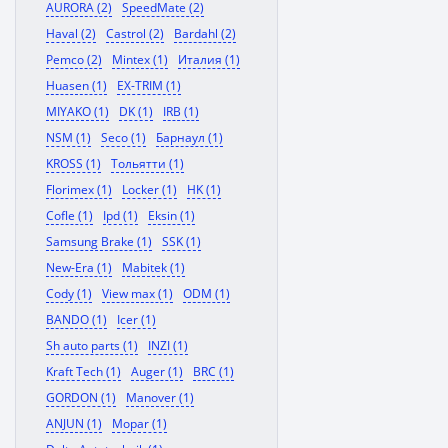
AURORA (2)
SpeedMate (2)
Haval (2)
Castrol (2)
Bardahl (2)
Pemco (2)
Mintex (1)
Италия (1)
Huasen (1)
EX-TRIM (1)
MIYAKO (1)
DK (1)
IRB (1)
NSM (1)
Seco (1)
Барнаул (1)
KROSS (1)
Тольятти (1)
Florimex (1)
Locker (1)
HK (1)
Cofle (1)
Ipd (1)
Eksin (1)
Samsung Brake (1)
SSK (1)
New-Era (1)
Mabitek (1)
Cody (1)
View max (1)
ODM (1)
BANDO (1)
Icer (1)
Sh auto parts (1)
INZI (1)
Kraft Tech (1)
Auger (1)
BRC (1)
GORDON (1)
Manover (1)
ANJUN (1)
Mopar (1)