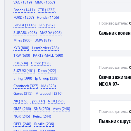
VAG (1819)
MMC (1667)
Bosch (1411)
CTR (1232)
FORD (1207)
Honda (1156)
Производитель:
Febest (1116)
Febi (987)
Сальник колен
SUBARU (928)
MAZDA (908)
Miles (900)
BMW (819)
KYB (800)
Lemforder (788)
TRW (630)
PARTS-MALL (598)
RBI (534)
Filtron (508)
Производитель:
SUZUKI (461)
Depo (422)
Свеча зажиган
Elring (398)
Jp Group (328)
NEXIA 97-
Contitech (327)
KIA (323)
Gates (315)
Mitsuboshi (310)
NK (309)
Lpr (307)
NOK (296)
GMB (266)
SNR (250)
Asva (248)
Производитель:
NGK (245)
Reinz (244)
Пыльник шрус
OPEL (240)
Ruville (236)