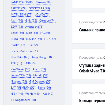
LAND ROVER (80)
Remsa (79)
ERISTIC (79)
GOODYEAR (79)
MITSUBISHI (77)
VOLVO (76)
Aisin (76)
GKN (75)
Corteco (74)
Производитель:
ZZVF (73)
Avantech (73)
Сальник прив
Bosal (69)
Dolz (68)
FAG (68)
BERU (66)
Novline (66)
HDK (62)
Starke (62)
Luk (62)
Seinsa/Autofren (61)
Blue Print (60)
Tong Hong (58)
Производитель:
TYG (55)
EGR (55)
Ступица задне
Van Wezel (55)
Asam (53)
Cobalt/Aveo T3
Lucas/TRW (53)
Mando (53)
Nissens (53)
GM Daewoo (52)
SAT PREMIUM (52)
Taiho (50)
Производитель:
NiBK (49)
Wahler (49)
Ate (49)
SB Nagamochi (48)
Кольцо термос