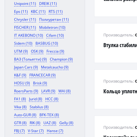
Unipoint (11)
DREIK (11)
Eps (11)
KBC (11)
RTS (11)
Chrysler (11)
Полиуретан (11)
FISCHER (11)
Mobiletron (10)
Производитель:
IT AKEBONO (10)
Cifam (10)
Sidem (10)
BASBUG (10)
Втулка стабил
UTM (9)
OSK (9)
Freccia (9)
ВАЗ (Тольятти) (9)
Champion (9)
Japan Cars (9)
Metalcaucho (9)
K&F (9)
FRANCECAR (9)
Производитель:
HOSU (9)
Brisk (9)
Кольцо уплот
RoersParts (9)
LAVR (9)
WAI (8)
FA1 (8)
Jurid (8)
HCC (8)
Vika (8)
Stabilus (8)
Auto-GUR (8)
BFK-TEX (8)
GTR (8)
RIK (8)
UAZ (8)
Gelly (8)
Производитель:
FBJ (7)
V-Star (7)
Hanse (7)