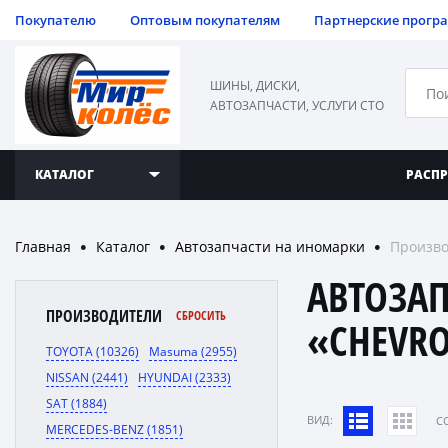
Покупателю
Оптовым покупателям
Партнерские прогр
ШИНЫ, ДИСКИ,
АВТОЗАПЧАСТИ, УСЛУГИ СТО
КАТАЛОГ
РАСП
Главная
Каталог
Автозапчасти на иномарки
Произво
●
●
●
АВТОЗА
ПРОИЗВОДИТЕЛИ
СБРОСИТЬ
«CHEVRO
TOYOTA (10326)
Masuma (2955)
NISSAN (2441)
HYUNDAI (2333)
SAT (1884)
ВИД:
C
MERCEDES-BENZ (1851)