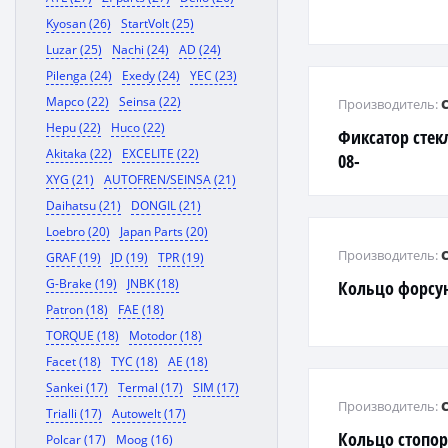
Kyosan (26)
StartVolt (25)
Luzar (25)
Nachi (24)
AD (24)
Pilenga (24)
Exedy (24)
YEC (23)
Mapco (22)
Seinsa (22)
Производитель:
Hepu (22)
Huco (22)
Фиксатор стекл
Akitaka (22)
EXCELITE (22)
08-
XYG (21)
AUTOFREN/SEINSA (21)
Daihatsu (21)
DONGIL (21)
Loebro (20)
Japan Parts (20)
Производитель:
GRAF (19)
JD (19)
TPR (19)
G-Brake (19)
JNBK (18)
Кольцо форсу
Patron (18)
FAE (18)
TORQUE (18)
Motodor (18)
Facet (18)
TYC (18)
AE (18)
Sankei (17)
Termal (17)
SIM (17)
Производитель:
Trialli (17)
Autowelt (17)
Кольцо стопо
Polcar (17)
Moog (16)