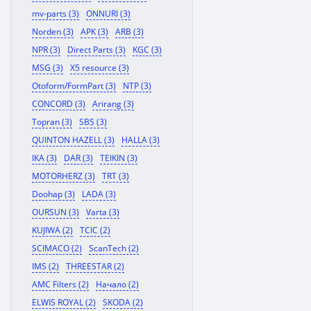
mv-parts (3)
ONNURI (3)
Norden (3)
APK (3)
ARB (3)
NPR (3)
Direct Parts (3)
KGC (3)
MSG (3)
X5 resource (3)
Otoform/FormPart (3)
NTP (3)
CONCORD (3)
Arirang (3)
Topran (3)
SBS (3)
QUINTON HAZELL (3)
HALLA (3)
IKA (3)
DAR (3)
TEIKIN (3)
MOTORHERZ (3)
TRT (3)
Doohap (3)
LADA (3)
OURSUN (3)
Varta (3)
KUJIWA (2)
TCIC (2)
SCIMACO (2)
ScanTech (2)
IMS (2)
THREESTAR (2)
AMC Filters (2)
Начало (2)
ELWIS ROYAL (2)
SKODA (2)