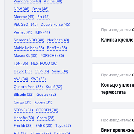
Vemo/Vaico (48)
Airline (48)
NPW (46)
Fram (46)
Monroe (45)
Ert (45)
PEUGEOT (45)
Double Force (45)
Производитель:
Vernet (41)
ILJIN (41)
Клипса крепл
Siemens-VDO (40)
NorPlast (40)
Mahle Kolben (38)
Besf1ts (38)
MasterKit (38)
PORSCHE (36)
TSN (36)
FIESTROCO (36)
Dayco (35)
GSP (35)
Sasic (34)
Производитель:
AVA (34)
SWF (33)
Кольцо уплот
Quattro freni (33)
Krauf (32)
термостата
Bilstein (32)
Goetze (32)
Cargo (31)
Корея (31)
STONE (31)
CITROEN (30)
Hepafix (30)
Chery (28)
Производитель:
Frenkit (28)
SABB (28)
Toyo (27)
Винт крепежн
ATL (27)
Zf parts (27)
Dello (26)