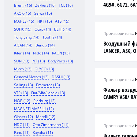
4G9#, 6G72, 6A
Bremi (16)
Zekkert (16)
TCL (16)
AKOK (15)
Seiwa (15)
MAHLE (15)
HKT (15)
ATS (15)
SUFIX (15)
Ocap (14)
BEHR (14)
Производитель:
Tong yang (14)
TopFils (14)
Воздушный фи
AISAN (14)
Bendix (14)
LANCER, ASX, O
Kilen (14)
Nitto (14)
RAON (13)
SUN (13)
NT (13)
BodyParts (13)
Micro (13)
GLYCO (13)
General Motors (13)
DASHI (13)
Производитель:
Sailing (13)
Emmetec (13)
Фильтр возду
VTR (13)
Fiat/Alfa/Lancia (13)
CAMRY V50/ RAV
NWB (12)
Pierburg (12)
MAGNETI MARELLI (12)
Glaser (12)
Metelli (12)
NDC (11)
Otto Zimermann (11)
Производитель:
E.co. (11)
Kayaba (11)
Фильтр салон