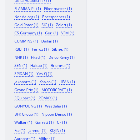
Delta Autotechnik (1)
FLAMMA-PL (1)
Filter master (1)
Nor Aalorg (1)
Eberspecher (1)
Gold Rotor (1)
SIC (1)
Zolert (1)
CS Germany (1)
Geri (1)
VFM (1)
CUMMINS (1)
Daikin (1)
RBLT (1)
Ferroz (1)
Sibтэк (1)
NHK (1)
Firad (1)
Delco Remy (1)
ZEN (1)
Haituo (1)
Япония (1)
SPIDAN (1)
Yes-Q (1)
Jakoparts (1)
Камаз (1)
LIFAN (1)
Grand Prix (1)
MOTORCRAFT (1)
EQuipart (1)
POMAX (1)
GUNYOUNG (1)
Westfalia (1)
BFK Group (1)
Nippon Denso (1)
Walker (1)
Garrett (1)
CF (1)
Fte (1)
Janmor (1)
KOJIN (1)
Autopart (1)
Mfilter (1)