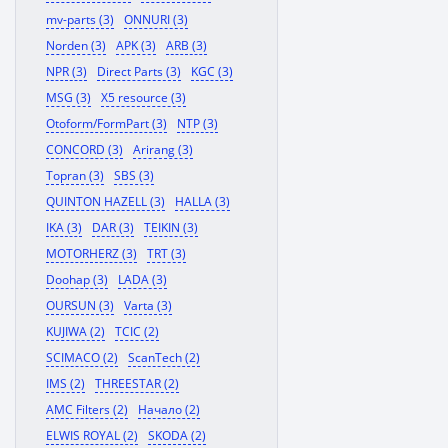
mv-parts (3)
ONNURI (3)
Norden (3)
APK (3)
ARB (3)
NPR (3)
Direct Parts (3)
KGC (3)
MSG (3)
X5 resource (3)
Otoform/FormPart (3)
NTP (3)
CONCORD (3)
Arirang (3)
Topran (3)
SBS (3)
QUINTON HAZELL (3)
HALLA (3)
IKA (3)
DAR (3)
TEIKIN (3)
MOTORHERZ (3)
TRT (3)
Doohap (3)
LADA (3)
OURSUN (3)
Varta (3)
KUJIWA (2)
TCIC (2)
SCIMACO (2)
ScanTech (2)
IMS (2)
THREESTAR (2)
AMC Filters (2)
Начало (2)
ELWIS ROYAL (2)
SKODA (2)