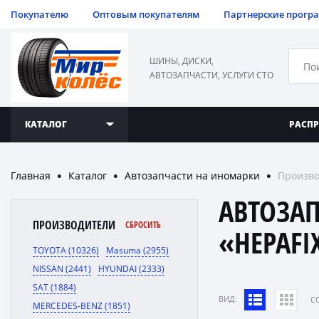
Покупателю
Оптовым покупателям
Партнерские прогр
ШИНЫ, ДИСКИ,
АВТОЗАПЧАСТИ, УСЛУГИ СТО
КАТАЛОГ
РАСП
Главная
Каталог
Автозапчасти на иномарки
Произво
●
●
●
АВТОЗА
ПРОИЗВОДИТЕЛИ
СБРОСИТЬ
«HEPAFI
TOYOTA (10326)
Masuma (2955)
NISSAN (2441)
HYUNDAI (2333)
SAT (1884)
ВИД:
C
MERCEDES-BENZ (1851)