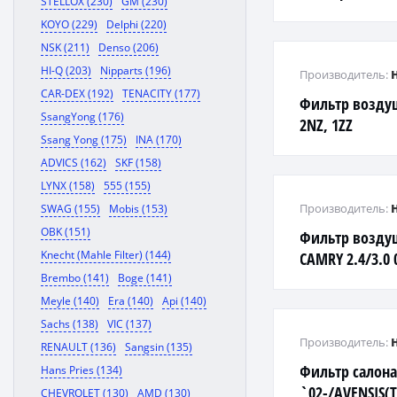
STELLOX (230)
GM (230)
ACU30,Prado 1
KOYO (229)
Delphi (220)
NSK (211)
Denso (206)
HI-Q (203)
Nipparts (196)
Производитель:
CAR-DEX (192)
TENACITY (177)
Фильтр воздуш
SsangYong (176)
2NZ, 1ZZ
Ssang Yong (175)
INA (170)
ADVICS (162)
SKF (158)
LYNX (158)
555 (155)
Производитель:
SWAG (155)
Mobis (153)
OBK (151)
Фильтр возду
Knecht (Mahle Filter) (144)
CAMRY 2.4/3.0 
RX300/350 03-
Brembo (141)
Boge (141)
Meyle (140)
Era (140)
Api (140)
Sachs (138)
VIC (137)
Производитель:
RENAULT (136)
Sangsin (135)
Фильтр салона
Hans Pries (134)
`02-/AVENSIS(T
CHEVROLET (130)
AMD (130)