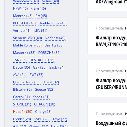
AD\Wingroad Y1
Vemo/Vaico (48)
Airline (48)
B15,Tino V10/ 
NPW (46)
Fram (46)
Monroe (45)
Ert (45)
PEUGEOT (45)
Double Force (45)
Производитель:
Vernet (41)
ILJIN (41)
Фильтр возду
Siemens-VDO (40)
NorPlast (40)
RAV4,ST190/210
Mahle Kolben (38)
Besf1ts (38)
MasterKit (38)
PORSCHE (36)
TSN (36)
FIESTROCO (36)
Dayco (35)
GSP (35)
Sasic (34)
Производитель:
AVA (34)
SWF (33)
Фильтр возду
Quattro freni (33)
Krauf (32)
CRUISER/4RUN
Bilstein (32)
Goetze (32)
Cargo (31)
Корея (31)
STONE (31)
CITROEN (30)
Hepafix (30)
Chery (28)
Производитель:
Frenkit (28)
SABB (28)
Toyo (27)
Воздушный фи
ATL (27)
Zf parts (27)
Dello (26)