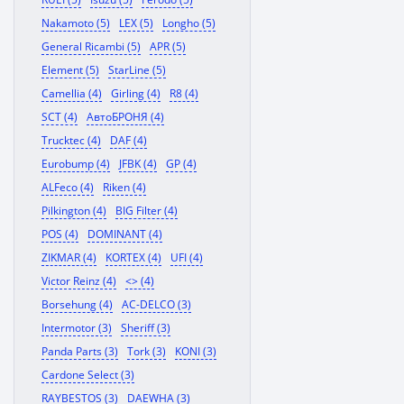
Nakamoto (5)
LEX (5)
Longho (5)
General Ricambi (5)
APR (5)
Element (5)
StarLine (5)
Camellia (4)
Girling (4)
R8 (4)
SCT (4)
АвтоБРОНЯ (4)
Trucktec (4)
DAF (4)
Eurobump (4)
JFBK (4)
GP (4)
ALFeco (4)
Riken (4)
Pilkington (4)
BIG Filter (4)
POS (4)
DOMINANT (4)
ZIKMAR (4)
KORTEX (4)
UFI (4)
Victor Reinz (4)
<> (4)
Borsehung (4)
AC-DELCO (3)
Intermotor (3)
Sheriff (3)
Panda Parts (3)
Tork (3)
KONI (3)
Cardone Select (3)
RAYBESTOS (3)
DAEWHA (3)