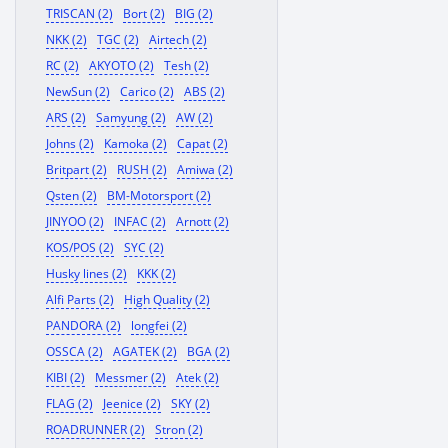
TRISCAN (2)
Bort (2)
BIG (2)
NKK (2)
TGC (2)
Airtech (2)
RC (2)
AKYOTO (2)
Tesh (2)
NewSun (2)
Carico (2)
ABS (2)
ARS (2)
Samyung (2)
AW (2)
Johns (2)
Kamoka (2)
Capat (2)
Britpart (2)
RUSH (2)
Amiwa (2)
Qsten (2)
BM-Motorsport (2)
JINYOO (2)
INFAC (2)
Arnott (2)
KOS/POS (2)
SYC (2)
Husky lines (2)
KKK (2)
Alfi Parts (2)
High Quality (2)
PANDORA (2)
longfei (2)
OSSCA (2)
AGATEK (2)
BGA (2)
KIBI (2)
Messmer (2)
Atek (2)
FLAG (2)
Jeenice (2)
SKY (2)
ROADRUNNER (2)
Stron (2)