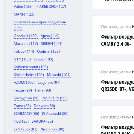
COROLLA(E12_)
Valeo (128)
JP AKEBONO (127)
MANN (123)
Неизвестный производитель
Производитель:
(121)
Фильтр возду
Goodwill (120)
Ajusa (119)
CAMRY 2.4 06-
Maruichi (117)
SEIKEN (114)
Tokico (114)
Optimal (106)
NTN (105)
Fenox (103)
Kolbenschmidt (103)
Производитель:
Klokkerholm (101)
Musashi (101)
Фильтр возду
AZUMI (100)
Lesjofors (97)
QR25DE '07-, V
Textar (93)
Hella (93)
'08- (пластик. 
Kashiyama (90)
NARICHIN (90)
Tama (88)
Daewoo (86)
SCHMACO (86)
JS Asakashi (86)
Производитель:
JIKIU (86)
SAKURA (85)
Фильтр возду
LYNXauto (83)
Nisshinbo (80)