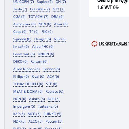
Фильтр возду
UNICORN (7)
Suplex (7)
QH (7)
1.6 VVT 06-
Tesla (7)
Cob-Web (7)
NTY (7)
CGA (7)
TOTACHI (7)
DBA (6)
Autoclover (6)
NBN (6)
Alkar (6)
Casp (6)
TP (6)
FKC (6)
Signeda (6)
Hengst (6)
NSP (6)
Показать еще
Китай (6)
Valeo PHC (6)
Great wall (6)
UNION (6)
DEKO (6)
Raicam (6)
Allied Nippon (6)
Flennor (6)
Philips (6)
Rival (6)
ACV (6)
ТОЧКА ОПОРЫ (6)
STP (6)
MEAT & DORIA (6)
Rosteco (6)
NGN (6)
Ashika (5)
KOS (5)
Impergom (5)
Тайвань (5)
KAP (5)
MCB (5)
SHINKO (5)
NDK (5)
ALCO (5)
Россия (5)
RUEI (5)
Isuzu (5)
Ferodo (5)