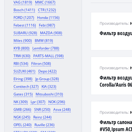
VAG (1819)
MMC (1667)
Bosch (1411)
CTR (1232)
FORD (1207)
Honda (1156)
Производитель:
Febest (1116)
Febi (987)
Фильтр возду
SUBARU (928)
MAZDA (908)
Miles (900)
BMW (819)
KYB (800)
Lemforder (788)
TRW (630)
PARTS-MALL (598)
RBI (534)
Filtron (508)
Производитель:
SUZUKI (461)
Depo (422)
Фильтр возду
Elring (398)
Jp Group (328)
Corolla/Auris 0
Contitech (327)
KIA (323)
1013)
Gates (315)
Mitsuboshi (310)
NK (309)
Lpr (307)
NOK (296)
GMB (266)
SNR (250)
Asva (248)
Производитель:
NGK (245)
Reinz (244)
Фильтр салона
OPEL (240)
Ruville (236)
#V50,Ipsum AC