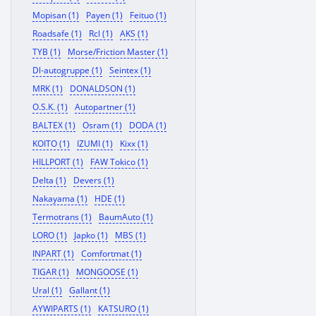
Mopisan (1)
Payen (1)
Feituo (1)
Roadsafe (1)
Rcl (1)
AKS (1)
TYB (1)
Morse/Friction Master (1)
Dl-autogruppe (1)
Seintex (1)
MRK (1)
DONALDSON (1)
O.S.K. (1)
Autopartner (1)
BALTEX (1)
Osram (1)
DODA (1)
KOITO (1)
IZUMI (1)
Kixx (1)
HILLPORT (1)
FAW Tokico (1)
Delta (1)
Devers (1)
Nakayama (1)
HDE (1)
Termotrans (1)
BaumAuto (1)
LORO (1)
Japko (1)
MBS (1)
INPART (1)
Comfortmat (1)
TIGAR (1)
MONGOOSE (1)
Ural (1)
Gallant (1)
AYWIPARTS (1)
KATSURO (1)