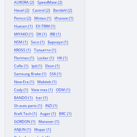
AURORA (2)
SpeedMate (2)
Haval (2)
Castrol (2)
Bardahl (2)
Pemco (2)
Mintex (1)
Италия (1)
Huasen (1)
EX-TRIM (1)
MIYAKO (1)
DK (1)
IRB (1)
NSM (1)
Seco (1)
Барнаул (1)
KROSS (1)
Тольятти (1)
Florimex (1)
Locker (1)
HK (1)
Cofle (1)
Ipd (1)
Eksin (1)
Samsung Brake (1)
SSK (1)
New-Era (1)
Mabitek (1)
Cody (1)
View max (1)
ODM (1)
BANDO (1)
Icer (1)
Sh auto parts (1)
INZI (1)
Kraft Tech (1)
Auger (1)
BRC (1)
GORDON (1)
Manover (1)
ANJUN (1)
Mopar (1)