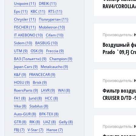
Unipoint (11)
DREIK (11)
RAV4/COROLLA/
Eps (11)
KBC (11)
RTS (11)
угольный (MC-
Chrysler (11)
Полиуретан (11)
FISCHER (11)
Mobiletron (10)
Производитель:
IT AKEBONO (10)
Cifam (10)
Sidem (10)
BASBUG (10)
Воздушный фи
UTM (9)
OSK (9)
Freccia (9)
Prado `09,FJ Cr
GX460 `09
ВАЗ (Тольятти) (9)
Champion (9)
Japan Cars (9)
Metalcaucho (9)
K&F (9)
FRANCECAR (9)
Производитель:
HOSU (9)
Brisk (9)
Фильтр возду
RoersParts (9)
LAVR (9)
WAI (8)
CRUISER D/TD -
FA1 (8)
Jurid (8)
HCC (8)
Vika (8)
Stabilus (8)
Auto-GUR (8)
BFK-TEX (8)
GTR (8)
RIK (8)
UAZ (8)
Gelly (8)
Производитель:
FBJ (7)
V-Star (7)
Hanse (7)