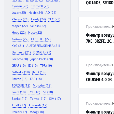
QG1#DE, SR18D
Kyosan (26)
StartVolt (25)
YD22DD
Luzar (25)
Nachi (24)
AD (24)
Pilenga (24)
Exedy (24)
YEC (23)
Mapco (22)
Seinsa (22)
Производитель:
Hepu (22)
Huco (22)
Фильтр воздуш
Akitaka (22)
EXCELITE (22)
7KE, 3RZFE, 2C, 3
XYG (21)
AUTOFREN/SEINSA (21)
4XE1 '90-
Daihatsu (21)
DONGIL (21)
Loebro (20)
Japan Parts (20)
Производитель:
GRAF (19)
JD (19)
TPR (19)
G-Brake (19)
JNBK (18)
Фильтр возду
CRUISER 4.0 03-
Patron (18)
FAE (18)
TORQUE (18)
Motodor (18)
Facet (18)
TYC (18)
AE (18)
Sankei (17)
Termal (17)
SIM (17)
Производитель:
Trialli (17)
Autowelt (17)
Фильтр воздуш
Polcar (17)
Moog (16)