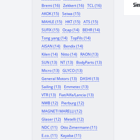
Si
Bremi (16)
Zekkert (16)
TCL (16)
AKOK (15)
Seiwa (15)
MAHLE (15)
HKT (15)
ATS (15)
SUFIX (15)
Ocap (14)
BEHR (14)
Tong yang (14)
TopFils (14)
AISAN (14)
Bendix (14)
Kilen (14)
Nitto (14)
RAON (13)
SUN (13)
NT (13)
BodyParts (13)
Micro (13)
GLYCO (13)
General Motors (13)
DASHI (13)
Sailing (13)
Emmetec (13)
VTR (13)
Fiat/Alfa/Lancia (13)
NWB (12)
Pierburg (12)
MAGNETI MARELLI (12)
Glaser (12)
Metelli (12)
NDC (11)
Otto Zimermann (11)
E.co. (11)
Kayaba (11)