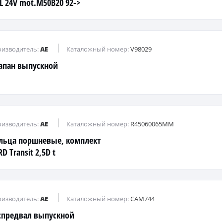
0L 24V mot.M50B20 92->
изводитель:
AE
Каталожный номер:
V98029
апан выпускной
изводитель:
AE
Каталожный номер:
R45060065MM
льца поршневые, комплект
D Transit 2,5D t
изводитель:
AE
Каталожный номер:
CAM744
спредвал выпускной