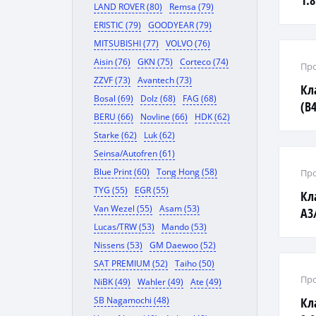
1.8
LAND ROVER (80)
Remsa (79)
ERISTIC (79)
GOODYEAR (79)
MITSUBISHI (77)
VOLVO (76)
Aisin (76)
GKN (75)
Corteco (74)
Про
ZZVF (73)
Avantech (73)
Кл
Bosal (69)
Dolz (68)
FAG (68)
(B4
BERU (66)
Novline (66)
HDK (62)
— 
Starke (62)
Luk (62)
Seinsa/Autofren (61)
Blue Print (60)
Tong Hong (58)
Про
TYG (55)
EGR (55)
Кл
Van Wezel (55)
Asam (53)
A3/
Lucas/TRW (53)
Mando (53)
1,8
Nissens (53)
GM Daewoo (52)
SAT PREMIUM (52)
Taiho (50)
Про
NiBK (49)
Wahler (49)
Ate (49)
SB Nagamochi (48)
Кл