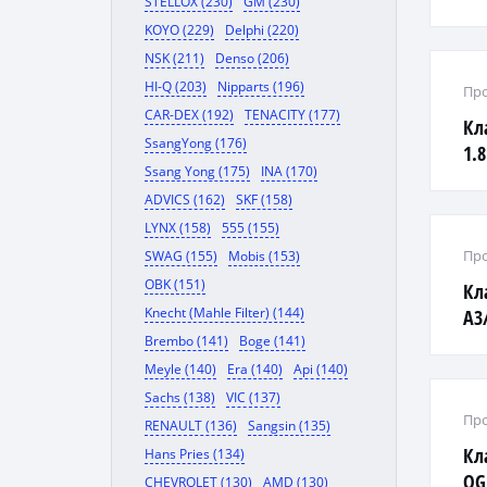
STELLOX (230)
GM (230)
KOYO (229)
Delphi (220)
NSK (211)
Denso (206)
HI-Q (203)
Nipparts (196)
Про
CAR-DEX (192)
TENACITY (177)
Кл
SsangYong (176)
1.8
Ssang Yong (175)
INA (170)
ADVICS (162)
SKF (158)
LYNX (158)
555 (155)
Про
SWAG (155)
Mobis (153)
OBK (151)
Кл
Knecht (Mahle Filter) (144)
A3/
94-
Brembo (141)
Boge (141)
Meyle (140)
Era (140)
Api (140)
Sachs (138)
VIC (137)
Про
RENAULT (136)
Sangsin (135)
Кл
Hans Pries (134)
QG
CHEVROLET (130)
AMD (130)