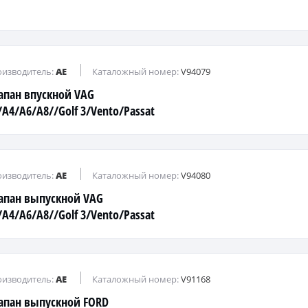
изводитель:
AE
Каталожный номер:
V94079
апан впускной VAG
/A4/A6/A8//Golf 3/Vento/Passat
/B4 1,6…2,8L 94->
изводитель:
AE
Каталожный номер:
V94080
апан выпускной VAG
/A4/A6/A8//Golf 3/Vento/Passat
B4 1,6...2,8L 94->
изводитель:
AE
Каталожный номер:
V91168
апан выпускной FORD