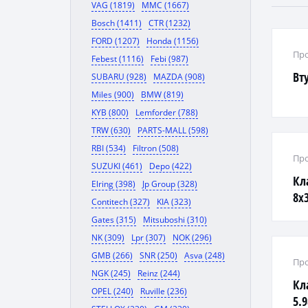
VAG (1819)
MMC (1667)
Bosch (1411)
CTR (1232)
FORD (1207)
Honda (1156)
Про
Febest (1116)
Febi (987)
Вт
SUBARU (928)
MAZDA (908)
Miles (900)
BMW (819)
KYB (800)
Lemforder (788)
TRW (630)
PARTS-MALL (598)
RBI (534)
Filtron (508)
Про
SUZUKI (461)
Depo (422)
Кл
Elring (398)
Jp Group (328)
8x3
Contitech (327)
KIA (323)
Gates (315)
Mitsuboshi (310)
NK (309)
Lpr (307)
NOK (296)
GMB (266)
SNR (250)
Asva (248)
Про
NGK (245)
Reinz (244)
Кл
OPEL (240)
Ruville (236)
5.9