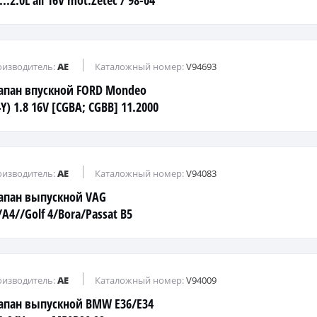
...2.0L all 16V mot.Zetec / 98-04
изводитель:
AE
Каталожный номер:
V94693
апан впускной FORD Mondeo
Y) 1.8 16V [CGBA; CGBB] 11.2000
03.2007
изводитель:
AE
Каталожный номер:
V94083
апан выпускной VAG
A4//Golf 4/Bora/Passat B5
/1,8T all.20V 94->
изводитель:
AE
Каталожный номер:
V94009
апан выпускной BMW E36/E34