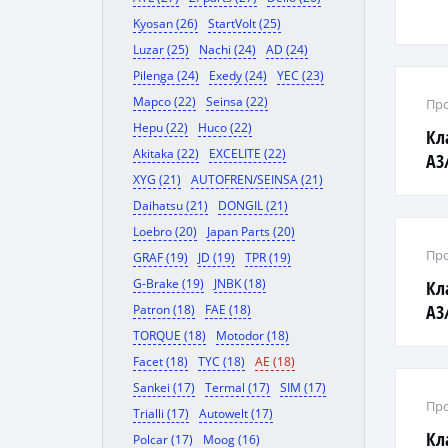
Kyosan (26)
StartVolt (25)
Luzar (25)
Nachi (24)
AD (24)
Pilenga (24)
Exedy (24)
YEC (23)
Mapco (22)
Seinsa (22)
Про
Hepu (22)
Huco (22)
Кл
Akitaka (22)
EXCELITE (22)
A3
XYG (21)
AUTOFREN/SEINSA (21)
B3
Daihatsu (21)
DONGIL (21)
Loebro (20)
Japan Parts (20)
Про
GRAF (19)
JD (19)
TPR (19)
G-Brake (19)
JNBK (18)
Кл
A3
Patron (18)
FAE (18)
B3/
TORQUE (18)
Motodor (18)
Facet (18)
TYC (18)
AE (18)
Sankei (17)
Termal (17)
SIM (17)
Про
Trialli (17)
Autowelt (17)
Кл
Polcar (17)
Moog (16)