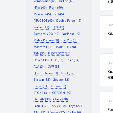
2,
Vemo/Vaico (48)
Airline (48)
NPW (46)
Fram (46)
Monroe (45)
Ert (45)
PEUGEOT (45)
Double Force (45)
Про
Vernet (41)
ILJIN (41)
Кл
Siemens-VDO (40)
NorPlast (40)
Mahle Kolben (38)
Besf1ts (38)
MasterKit (38)
PORSCHE (36)
TSN (36)
FIESTROCO (36)
Dayco (35)
GSP (35)
Sasic (34)
Про
AVA (34)
SWF (33)
Ко
Quattro freni (33)
Krauf (32)
FOR
Bilstein (32)
Goetze (32)
Cargo (31)
Корея (31)
STONE (31)
CITROEN (30)
Hepafix (30)
Chery (28)
Про
Frenkit (28)
SABB (28)
Toyo (27)
Ра
ATL (27)
Zf parts (27)
Dello (26)