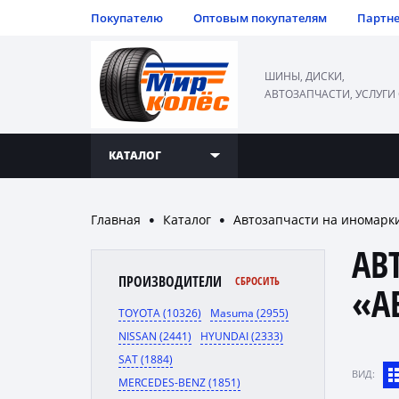
Покупателю
Оптовым покупателям
Партн
ШИНЫ, ДИСКИ,
АВТОЗАПЧАСТИ, УСЛУГИ
КАТАЛОГ
Главная
Каталог
Автозапчасти на иномарк
●
●
АВ
ПРОИЗВОДИТЕЛИ
СБРОСИТЬ
«A
TOYOTA (10326)
Masuma (2955)
NISSAN (2441)
HYUNDAI (2333)
SAT (1884)
ВИД:
MERCEDES-BENZ (1851)