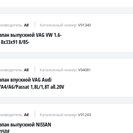
изводитель:
AE
Каталожный номер:
V91340
апан выпускной VAG VW 1.6-
 8x33x91 8/85-
изводитель:
AE
Каталожный номер:
V94081
апан впускной VAG Audi
A4/A6/Passat 1,8L/1,8T all.20V
>
изводитель:
AE
Каталожный номер:
V91243
апан выпускной NISSAN
15DE