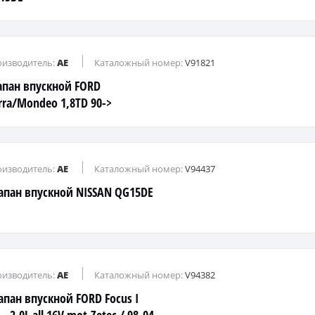
изводитель:
AE
Каталожный номер:
V91821
апан впускной FORD
erra/Mondeo 1,8TD 90->
изводитель:
AE
Каталожный номер:
V94437
апан впускной NISSAN QG15DE
изводитель:
AE
Каталожный номер:
V94382
апан впускной FORD Focus I