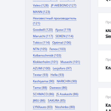
Valeo (128)
JP AKEBONO (127)
MANN (123)
Неизвестный производитель
Про
(121)
кл
Goodwill (120)
Ajusa (119)
Si
Maruichi (117)
SEIKEN (114)
Tokico (114)
Optimal (106)
NTN (105)
Fenox (103)
Kolbenschmidt (103)
Про
Klokkerholm (101)
Musashi (101)
Кл
AZUMI (100)
Lesjofors (97)
Textar (93)
Hella (93)
Kashiyama (90)
NARICHIN (90)
Tama (88)
Daewoo (86)
SCHMACO (86)
JS Asakashi (86)
Про
JIKIU (86)
SAKURA (85)
Кл
LYNXauto (83)
Nisshinbo (80)