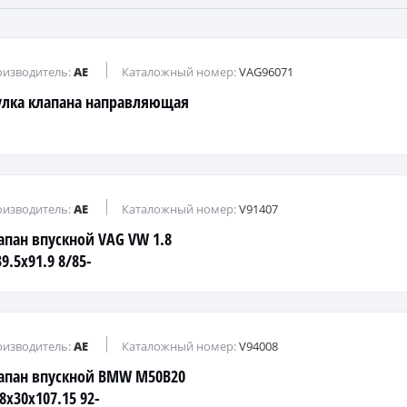
изводитель:
AE
Каталожный номер:
VAG96071
улка клапана направляющая
изводитель:
AE
Каталожный номер:
V91407
апан впускной VAG VW 1.8
9.5x91.9 8/85-
изводитель:
AE
Каталожный номер:
V94008
апан впускной BMW M50B20
8x30x107.15 92-