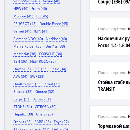
Coupe (E36) 09
Vemo/Vaico (48)
Airline (48)
NPW (46)
Fram (46)
Monroe (45)
Ert (45)
PEUGEOT (45)
Double Force (45)
Производитель:
Vernet (41)
ILJIN (41)
Наконечник ру
Siemens-VDO (40)
NorPlast (40)
Focus 1.4-1.6 
Mahle Kolben (38)
Besf1ts (38)
MasterKit (38)
PORSCHE (36)
TSN (36)
FIESTROCO (36)
Dayco (35)
GSP (35)
Sasic (34)
Производитель:
AVA (34)
SWF (33)
Стойка стабил
Quattro freni (33)
Krauf (32)
TRANSIT
Bilstein (32)
Goetze (32)
Cargo (31)
Корея (31)
STONE (31)
CITROEN (30)
Hepafix (30)
Chery (28)
Производитель:
Frenkit (28)
SABB (28)
Toyo (27)
Тормозной шл
ATL (27)
Zf parts (27)
Dello (26)