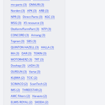
mv-parts (3)
ONNURI (3)
Norden (3)
APK (3)
ARB (3)
NPR (3)
Direct Parts (3)
KGC (3)
MSG (3)
X5 resource (3)
Otoform/FormPart (3)
NTP (3)
CONCORD (3)
Arirang (3)
Topran (3)
SBS (3)
QUINTON HAZELL (3)
HALLA (3)
IKA (3)
DAR (3)
TEIKIN (3)
MOTORHERZ (3)
TRT (3)
Doohap (3)
LADA (3)
OURSUN (3)
Varta (3)
KUJIWA (2)
TCIC (2)
SCIMACO (2)
ScanTech (2)
IMS (2)
THREESTAR (2)
AMC Filters (2)
Начало (2)
ELWIS ROYAL (2)
SKODA (2)