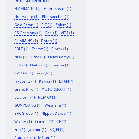
Delta Autotechnik (1)
FLAMMA-PL (1)
Filter master (1)
Nor Aalorg (1)
Eberspecher (1)
Gold Rotor (1)
SIC (1)
Zolert (1)
CS Germany (1)
Geri (1)
VFM (1)
CUMMINS (1)
Daikin (1)
RBLT (1)
Ferroz (1)
Sibтэк (1)
NHK (1)
Firad (1)
Delco Remy (1)
ZEN (1)
Haituo (1)
Япония (1)
SPIDAN (1)
Yes-Q (1)
Jakoparts (1)
Камаз (1)
LIFAN (1)
Grand Prix (1)
MOTORCRAFT (1)
EQuipart (1)
POMAX (1)
GUNYOUNG (1)
Westfalia (1)
BFK Group (1)
Nippon Denso (1)
Walker (1)
Garrett (1)
CF (1)
Fte (1)
Janmor (1)
KOJIN (1)
Autopart (1)
Mfilter (1)