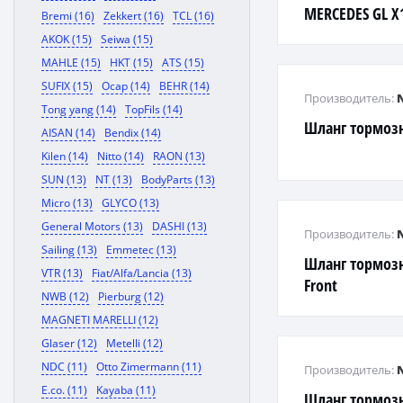
MERCEDES GL X
Bremi (16)
Zekkert (16)
TCL (16)
R W251
AKOK (15)
Seiwa (15)
MAHLE (15)
HKT (15)
ATS (15)
SUFIX (15)
Ocap (14)
BEHR (14)
Производитель:
Tong yang (14)
TopFils (14)
Шланг тормоз
AISAN (14)
Bendix (14)
Kilen (14)
Nitto (14)
RAON (13)
SUN (13)
NT (13)
BodyParts (13)
Micro (13)
GLYCO (13)
General Motors (13)
DASHI (13)
Производитель:
Sailing (13)
Emmetec (13)
Шланг тормоз
VTR (13)
Fiat/Alfa/Lancia (13)
Front
NWB (12)
Pierburg (12)
MAGNETI MARELLI (12)
Glaser (12)
Metelli (12)
NDC (11)
Otto Zimermann (11)
Производитель:
E.co. (11)
Kayaba (11)
Шланг тормоз