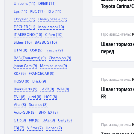
Unipoint (11)
DREIK (11)
Toyota Carina/C
Eps (11)
KBC (11)
RTS (11)
93
Chrysler (11)
Полиуретан (11)
FISCHER (11)
Mobiletron (10)
Производитель:
IT AKEBONO (10)
Cifam (10)
Sidem (10)
BASBUG (10)
Шланг тормоз
UTM (9)
OSK (9)
Freccia (9)
перед
ВАЗ (Тольятти) (9)
Champion (9)
Japan Cars (9)
Metalcaucho (9)
K&F (9)
FRANCECAR (9)
Производитель:
HOSU (9)
Brisk (9)
Шланг тормозн
RoersParts (9)
LAVR (9)
WAI (8)
FR
FA1 (8)
Jurid (8)
HCC (8)
Vika (8)
Stabilus (8)
Auto-GUR (8)
BFK-TEX (8)
GTR (8)
RIK (8)
UAZ (8)
Gelly (8)
Производитель:
FBJ (7)
V-Star (7)
Hanse (7)