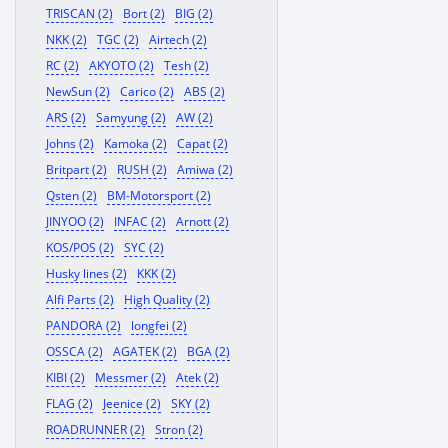
TRISCAN (2)
Bort (2)
BIG (2)
NKK (2)
TGC (2)
Airtech (2)
RC (2)
AKYOTO (2)
Tesh (2)
NewSun (2)
Carico (2)
ABS (2)
ARS (2)
Samyung (2)
AW (2)
Johns (2)
Kamoka (2)
Capat (2)
Britpart (2)
RUSH (2)
Amiwa (2)
Qsten (2)
BM-Motorsport (2)
JINYOO (2)
INFAC (2)
Arnott (2)
KOS/POS (2)
SYC (2)
Husky lines (2)
KKK (2)
Alfi Parts (2)
High Quality (2)
PANDORA (2)
longfei (2)
OSSCA (2)
AGATEK (2)
BGA (2)
KIBI (2)
Messmer (2)
Atek (2)
FLAG (2)
Jeenice (2)
SKY (2)
ROADRUNNER (2)
Stron (2)