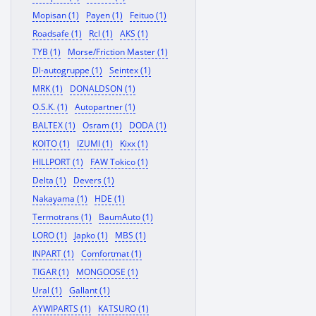
Mopisan (1)
Payen (1)
Feituo (1)
Roadsafe (1)
Rcl (1)
AKS (1)
TYB (1)
Morse/Friction Master (1)
Dl-autogruppe (1)
Seintex (1)
MRK (1)
DONALDSON (1)
O.S.K. (1)
Autopartner (1)
BALTEX (1)
Osram (1)
DODA (1)
KOITO (1)
IZUMI (1)
Kixx (1)
HILLPORT (1)
FAW Tokico (1)
Delta (1)
Devers (1)
Nakayama (1)
HDE (1)
Termotrans (1)
BaumAuto (1)
LORO (1)
Japko (1)
MBS (1)
INPART (1)
Comfortmat (1)
TIGAR (1)
MONGOOSE (1)
Ural (1)
Gallant (1)
AYWIPARTS (1)
KATSURO (1)