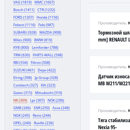
VAG (1819)
MMC (1667)
Bosch (1411)
CTR (1232)
FORD (1207)
Honda (1156)
Производитель:
Febest (1116)
Febi (987)
Тормозной шла
SUBARU (928)
MAZDA (908)
mm] RENAULT L
Miles (900)
BMW (819)
KYB (800)
Lemforder (788)
TRW (630)
PARTS-MALL (598)
RBI (534)
Filtron (508)
Производитель:
SUZUKI (461)
Depo (422)
Датчик износа
Elring (398)
Jp Group (328)
MB W211/W221
Contitech (327)
KIA (323)
4.2-5.5 02>
Gates (315)
Mitsuboshi (310)
NK (309)
Lpr (307)
NOK (296)
GMB (266)
SNR (250)
Asva (248)
Производитель:
NGK (245)
Reinz (244)
Тяга стабилиза
OPEL (240)
Ruville (236)
Nexia 95-