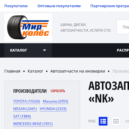
Покупателю
Оптовым покупателям
Партнерские прогр
ШИНЫ, ДИСКИ,
АВТОЗАПЧАСТИ, УСЛУГИ СТО
КАТАЛОГ
РАСП
Главная
Каталог
Автозапчасти на иномарки
Произво
●
●
●
АВТОЗА
ПРОИЗВОДИТЕЛИ
СБРОСИТЬ
«NK»
TOYOTA (10326)
Masuma (2955)
NISSAN (2441)
HYUNDAI (2333)
SAT (1884)
ВИД:
C
MERCEDES-BENZ (1851)