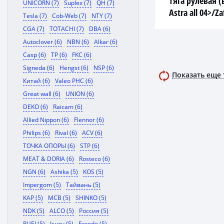
Тяга рулевая (
UNICORN (7)
Suplex (7)
QH (7)
Astra all 04>/Za
Tesla (7)
Cob-Web (7)
NTY (7)
CGA (7)
TOTACHI (7)
DBA (6)
Autoclover (6)
NBN (6)
Alkar (6)
Casp (6)
TP (6)
FKC (6)
Signeda (6)
Hengst (6)
NSP (6)
Показать еще
Китай (6)
Valeo PHC (6)
Great wall (6)
UNION (6)
DEKO (6)
Raicam (6)
Allied Nippon (6)
Flennor (6)
Philips (6)
Rival (6)
ACV (6)
ТОЧКА ОПОРЫ (6)
STP (6)
MEAT & DORIA (6)
Rosteco (6)
NGN (6)
Ashika (5)
KOS (5)
Impergom (5)
Тайвань (5)
KAP (5)
MCB (5)
SHINKO (5)
NDK (5)
ALCO (5)
Россия (5)
RUEI (5)
Isuzu (5)
Ferodo (5)