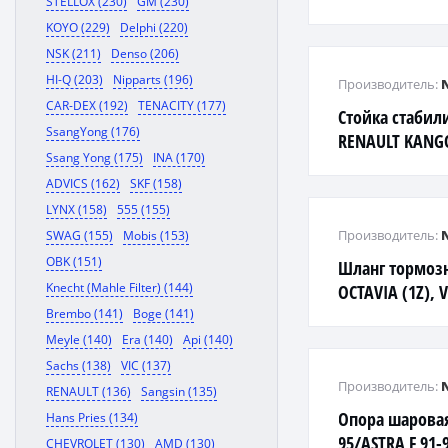
STELLOX (230)
GM (230)
KOYO (229)
Delphi (220)
NSK (211)
Denso (206)
HI-Q (203)
Nipparts (196)
Производитель:
CAR-DEX (192)
TENACITY (177)
Стойка стабил
SsangYong (176)
RENAULT KAN
Ssang Yong (175)
INA (170)
ADVICS (162)
SKF (158)
LYNX (158)
555 (155)
Производитель:
SWAG (155)
Mobis (153)
OBK (151)
Шланг тормоз
Knecht (Mahle Filter) (144)
OCTAVIA (1Z), 
Brembo (141)
Boge (141)
Meyle (140)
Era (140)
Api (140)
Sachs (138)
VIC (137)
Производитель:
RENAULT (136)
Sangsin (135)
Опора шаровая
Hans Pries (134)
95/ASTRA F 91-
CHEVROLET (130)
AMD (130)