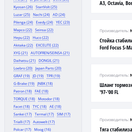
A3, Octavia, Bor
Kyosan (26)
StartVolt (25)
Luzar (25)
Nachi (24)
AD (24)
Pilenga (24)
Exedy (24)
YEC (23)
Mapco (22)
Seinsa (22)
Производитель:
Hepu (22)
Huco (22)
Стойка стабил
Akitaka (22)
EXCELITE (22)
Ford Focus S-M
XYG (21)
AUTOFREN/SEINSA (21)
Daihatsu (21)
DONGIL (21)
Loebro (20)
Japan Parts (20)
Производитель:
GRAF (19)
JD (19)
TPR (19)
G-Brake (19)
JNBK (18)
Шланг тормозн
'97-'00 FL
Patron (18)
FAE (18)
TORQUE (18)
Motodor (18)
Facet (18)
TYC (18)
AE (18)
Sankei (17)
Termal (17)
SIM (17)
Производитель:
Trialli (17)
Autowelt (17)
Тяга стабилиз
Polcar (17)
Moog (16)