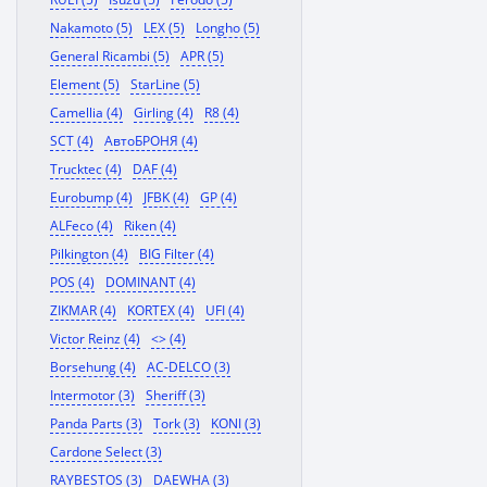
Nakamoto (5)
LEX (5)
Longho (5)
General Ricambi (5)
APR (5)
Element (5)
StarLine (5)
Camellia (4)
Girling (4)
R8 (4)
SCT (4)
АвтоБРОНЯ (4)
Trucktec (4)
DAF (4)
Eurobump (4)
JFBK (4)
GP (4)
ALFeco (4)
Riken (4)
Pilkington (4)
BIG Filter (4)
POS (4)
DOMINANT (4)
ZIKMAR (4)
KORTEX (4)
UFI (4)
Victor Reinz (4)
<> (4)
Borsehung (4)
AC-DELCO (3)
Intermotor (3)
Sheriff (3)
Panda Parts (3)
Tork (3)
KONI (3)
Cardone Select (3)
RAYBESTOS (3)
DAEWHA (3)