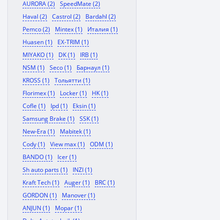
AURORA (2)
SpeedMate (2)
Haval (2)
Castrol (2)
Bardahl (2)
Pemco (2)
Mintex (1)
Италия (1)
Huasen (1)
EX-TRIM (1)
MIYAKO (1)
DK (1)
IRB (1)
NSM (1)
Seco (1)
Барнаул (1)
KROSS (1)
Тольятти (1)
Florimex (1)
Locker (1)
HK (1)
Cofle (1)
Ipd (1)
Eksin (1)
Samsung Brake (1)
SSK (1)
New-Era (1)
Mabitek (1)
Cody (1)
View max (1)
ODM (1)
BANDO (1)
Icer (1)
Sh auto parts (1)
INZI (1)
Kraft Tech (1)
Auger (1)
BRC (1)
GORDON (1)
Manover (1)
ANJUN (1)
Mopar (1)