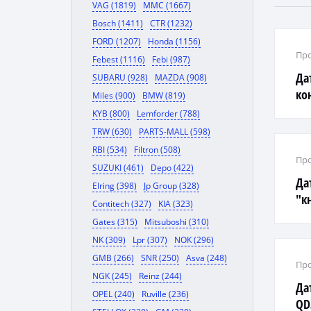
VAG (1819)
MMC (1667)
Bosch (1411)
CTR (1232)
FORD (1207)
Honda (1156)
Про
Febest (1116)
Febi (987)
Да
SUBARU (928)
MAZDA (908)
кон
Miles (900)
BMW (819)
KYB (800)
Lemforder (788)
TRW (630)
PARTS-MALL (598)
RBI (534)
Filtron (508)
Про
SUZUKI (461)
Depo (422)
Да
Elring (398)
Jp Group (328)
"к
Contitech (327)
KIA (323)
Gates (315)
Mitsuboshi (310)
NK (309)
Lpr (307)
NOK (296)
GMB (266)
SNR (250)
Asva (248)
Про
NGK (245)
Reinz (244)
Да
OPEL (240)
Ruville (236)
QD3