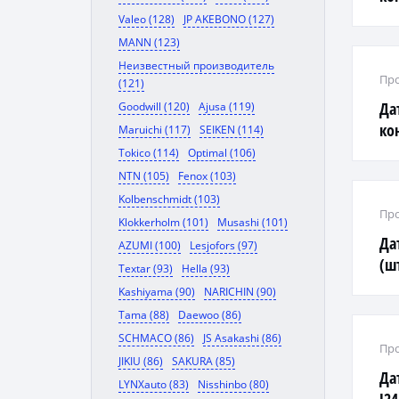
Valeo (128)
JP AKEBONO (127)
MANN (123)
Неизвестный производитель
Про
(121)
Да
Goodwill (120)
Ajusa (119)
кон
Maruichi (117)
SEIKEN (114)
Tokico (114)
Optimal (106)
NTN (105)
Fenox (103)
Kolbenschmidt (103)
Про
Klokkerholm (101)
Musashi (101)
Да
AZUMI (100)
Lesjofors (97)
(ш
Textar (93)
Hella (93)
Kashiyama (90)
NARICHIN (90)
Tama (88)
Daewoo (86)
SCHMACO (86)
JS Asakashi (86)
Про
JIKIU (86)
SAKURA (85)
Да
LYNXauto (83)
Nisshinbo (80)