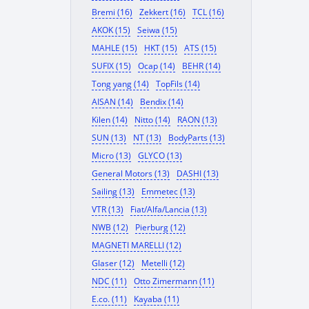
Bremi (16)
Zekkert (16)
TCL (16)
AKOK (15)
Seiwa (15)
MAHLE (15)
HKT (15)
ATS (15)
SUFIX (15)
Ocap (14)
BEHR (14)
Tong yang (14)
TopFils (14)
AISAN (14)
Bendix (14)
Kilen (14)
Nitto (14)
RAON (13)
SUN (13)
NT (13)
BodyParts (13)
Micro (13)
GLYCO (13)
General Motors (13)
DASHI (13)
Sailing (13)
Emmetec (13)
VTR (13)
Fiat/Alfa/Lancia (13)
NWB (12)
Pierburg (12)
MAGNETI MARELLI (12)
Glaser (12)
Metelli (12)
NDC (11)
Otto Zimermann (11)
E.co. (11)
Kayaba (11)