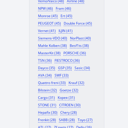
Vemo/Vaico (48)
Airline (48)
NPW (46)
Fram (46)
Monroe (45)
Ert (45)
PEUGEOT (45)
Double Force (45)
Vernet (41)
ILJIN (41)
Siemens-VDO (40)
NorPlast (40)
Mahle Kolben (38)
Besf1ts (38)
MasterKit (38)
PORSCHE (36)
TSN (36)
FIESTROCO (36)
Dayco (35)
GSP (35)
Sasic (34)
AVA (34)
SWF (33)
Quattro freni (33)
Krauf (32)
Bilstein (32)
Goetze (32)
Cargo (31)
Корея (31)
STONE (31)
CITROEN (30)
Hepafix (30)
Chery (28)
Frenkit (28)
SABB (28)
Toyo (27)
ATL (27)
Zf parts (27)
Dello (26)