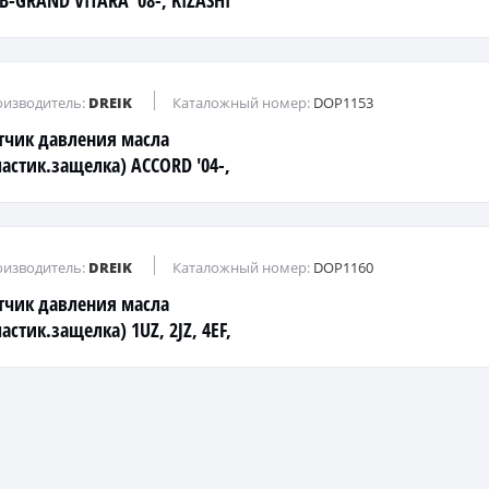
4B-GRAND VITARA '08-, KIZASHI
-
изводитель:
DREIK
Каталожный номер:
DOP1153
тчик давления масла
ластик.защелка) ACCORD '04-,
Y '03-, CIVIC HYBRID '03-, CR-V
-
изводитель:
DREIK
Каталожный номер:
DOP1160
тчик давления масла
астик.защелка) 1UZ, 2JZ, 4EF,
E, 5A, VZV32 '89-