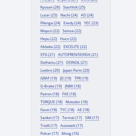
Kyosan (26)
StartVolt (25)
Luzar (25)
Nachi (24)
AD (24)
Pilenga (24)
Exedy (24)
YEC (23)
Mapco (22)
Seinsa (22)
Hepu (22)
Huco (22)
Akitaka (22)
EXCELITE (22)
XYG (21)
AUTOFREN/SEINSA (21)
Daihatsu (21)
DONGIL (21)
Loebro (20)
Japan Parts (20)
GRAF (19)
JD (19)
TPR (19)
G-Brake (19)
JNBK (18)
Patron (18)
FAE (18)
TORQUE (18)
Motodor (18)
Facet (18)
TYC (18)
AE (18)
Sankei (17)
Termal (17)
SIM (17)
Trialli (17)
Autowelt (17)
Polcar (17)
Moog (16)