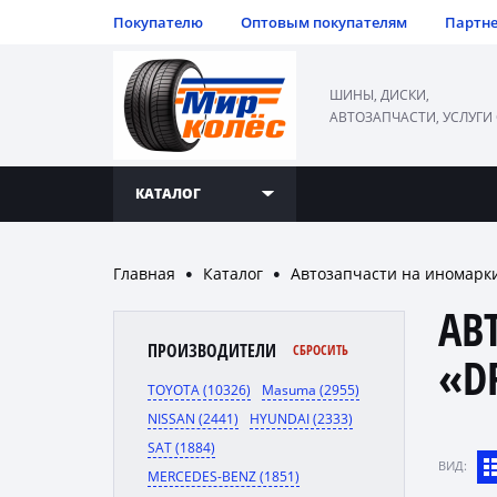
Покупателю
Оптовым покупателям
Партн
ШИНЫ, ДИСКИ,
АВТОЗАПЧАСТИ, УСЛУГИ
КАТАЛОГ
Главная
Каталог
Автозапчасти на иномарк
●
●
АВ
ПРОИЗВОДИТЕЛИ
СБРОСИТЬ
«D
TOYOTA (10326)
Masuma (2955)
NISSAN (2441)
HYUNDAI (2333)
SAT (1884)
ВИД:
MERCEDES-BENZ (1851)