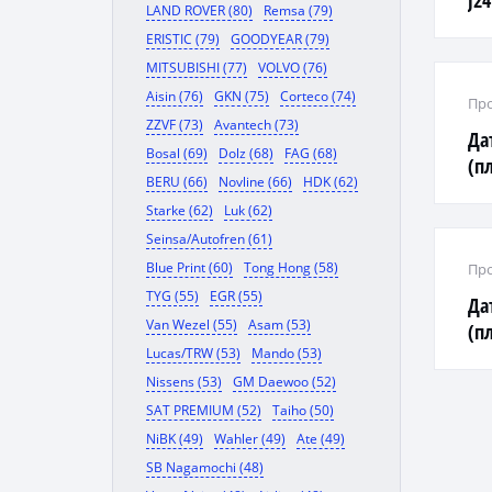
J2
LAND ROVER (80)
Remsa (79)
'10
ERISTIC (79)
GOODYEAR (79)
MITSUBISHI (77)
VOLVO (76)
Aisin (76)
GKN (75)
Corteco (74)
Про
ZZVF (73)
Avantech (73)
Да
Bosal (69)
Dolz (68)
FAG (68)
(п
BERU (66)
Novline (66)
HDK (62)
CIT
Starke (62)
Luk (62)
'05
Seinsa/Autofren (61)
Blue Print (60)
Tong Hong (58)
Про
TYG (55)
EGR (55)
Да
Van Wezel (55)
Asam (53)
(пл
Lucas/TRW (53)
Mando (53)
4AF
Nissens (53)
GM Daewoo (52)
SAT PREMIUM (52)
Taiho (50)
NiBK (49)
Wahler (49)
Ate (49)
SB Nagamochi (48)