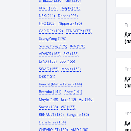
STELLOX (230)
GM (230)
'08
KOYO (229)
Delphi (220)
NSK (211)
Denso (206)
HI-Q (203)
Nipparts (196)
Про
CAR-DEX (192)
TENACITY (177)
Да
SsangYong (176)
(п
Ssang Yong (175)
INA (170)
5K 
ADVICS (162)
SKF (158)
LYNX (158)
555 (155)
Про
SWAG (155)
Mobis (153)
OBK (151)
Да
Knecht (Mahle Filter) (144)
(п
Brembo (141)
Boge (141)
Meyle (140)
Era (140)
Api (140)
Sachs (138)
VIC (137)
Про
RENAULT (136)
Sangsin (135)
Да
Hans Pries (134)
кон
CHEVROLET (130)
AMD (130)