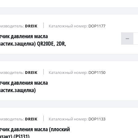
-
изводитель:
DREIK
Каталожный номер:
DOP1177
тчик давления масла
ластик.защелка) QR20DE, 2DR,
'07-, QR25DE '06-
изводитель:
DREIK
Каталожный номер:
DOP1150
тчик давления масла
ластик.защелка)
изводитель:
DREIK
Каталожный номер:
DOP1133
тчик давления масла (плоский
такт) (PS131)