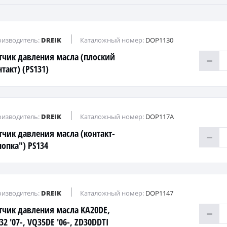
изводитель:
DREIK
Каталожный номер:
DOP1130
тчик давления масла (плоский
такт) (PS131)
изводитель:
DREIK
Каталожный номер:
DOP117A
тчик давления масла (контакт-
нопка") PS134
изводитель:
DREIK
Каталожный номер:
DOP1147
тчик давления масла KA20DE,
2 '07-, VQ35DE '06-, ZD30DDTI