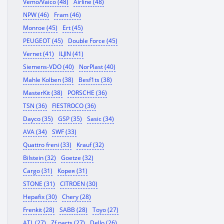
Vemo/Vaico (48)
Airline (48)
NPW (46)
Fram (46)
Monroe (45)
Ert (45)
PEUGEOT (45)
Double Force (45)
Vernet (41)
ILJIN (41)
Siemens-VDO (40)
NorPlast (40)
Mahle Kolben (38)
Besf1ts (38)
MasterKit (38)
PORSCHE (36)
TSN (36)
FIESTROCO (36)
Dayco (35)
GSP (35)
Sasic (34)
AVA (34)
SWF (33)
Quattro freni (33)
Krauf (32)
Bilstein (32)
Goetze (32)
Cargo (31)
Корея (31)
STONE (31)
CITROEN (30)
Hepafix (30)
Chery (28)
Frenkit (28)
SABB (28)
Toyo (27)
ATL (27)
Zf parts (27)
Dello (26)