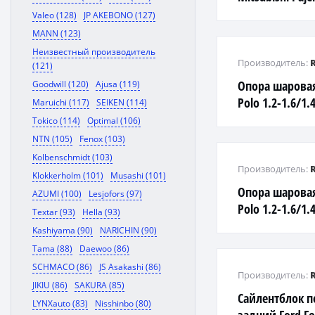
V63W/V65W/V6
Valeo (128)
JP AKEBONO (127)
MANN (123)
Неизвестный производитель
Производитель:
(121)
Опора шарова
Goodwill (120)
Ajusa (119)
Polo 1.2-1.6/1.
Maruichi (117)
SEIKEN (114)
Tokico (114)
Optimal (106)
NTN (105)
Fenox (103)
Kolbenschmidt (103)
Производитель:
Klokkerholm (101)
Musashi (101)
Опора шарова
AZUMI (100)
Lesjofors (97)
Polo 1.2-1.6/1.
Textar (93)
Hella (93)
Kashiyama (90)
NARICHIN (90)
Tama (88)
Daewoo (86)
SCHMACO (86)
JS Asakashi (86)
Производитель:
JIKIU (86)
SAKURA (85)
Сайлентблок п
LYNXauto (83)
Nisshinbo (80)