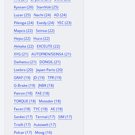
Kyosan (26)
StartVolt (25)
Luzar (25)
Nachi (24)
AD (24)
Pilenga (24)
Exedy (24)
YEC (23)
Mapco (22)
Seinsa (22)
Hepu (22)
Huco (22)
Akitaka (22)
EXCELITE (22)
XYG (21)
AUTOFREN/SEINSA (21)
Daihatsu (21)
DONGIL (21)
Loebro (20)
Japan Parts (20)
GRAF (19)
JD (19)
TPR (19)
G-Brake (19)
JNBK (18)
Patron (18)
FAE (18)
TORQUE (18)
Motodor (18)
Facet (18)
TYC (18)
AE (18)
Sankei (17)
Termal (17)
SIM (17)
Trialli (17)
Autowelt (17)
Polcar (17)
Moog (16)