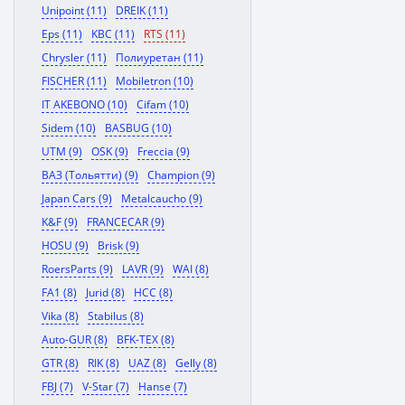
Unipoint (11)
DREIK (11)
Eps (11)
KBC (11)
RTS (11)
Chrysler (11)
Полиуретан (11)
FISCHER (11)
Mobiletron (10)
IT AKEBONO (10)
Cifam (10)
Sidem (10)
BASBUG (10)
UTM (9)
OSK (9)
Freccia (9)
ВАЗ (Тольятти) (9)
Champion (9)
Japan Cars (9)
Metalcaucho (9)
K&F (9)
FRANCECAR (9)
HOSU (9)
Brisk (9)
RoersParts (9)
LAVR (9)
WAI (8)
FA1 (8)
Jurid (8)
HCC (8)
Vika (8)
Stabilus (8)
Auto-GUR (8)
BFK-TEX (8)
GTR (8)
RIK (8)
UAZ (8)
Gelly (8)
FBJ (7)
V-Star (7)
Hanse (7)