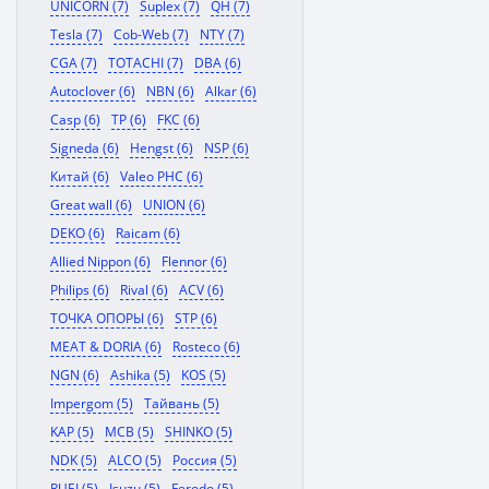
UNICORN (7)
Suplex (7)
QH (7)
Tesla (7)
Cob-Web (7)
NTY (7)
CGA (7)
TOTACHI (7)
DBA (6)
Autoclover (6)
NBN (6)
Alkar (6)
Casp (6)
TP (6)
FKC (6)
Signeda (6)
Hengst (6)
NSP (6)
Китай (6)
Valeo PHC (6)
Great wall (6)
UNION (6)
DEKO (6)
Raicam (6)
Allied Nippon (6)
Flennor (6)
Philips (6)
Rival (6)
ACV (6)
ТОЧКА ОПОРЫ (6)
STP (6)
MEAT & DORIA (6)
Rosteco (6)
NGN (6)
Ashika (5)
KOS (5)
Impergom (5)
Тайвань (5)
KAP (5)
MCB (5)
SHINKO (5)
NDK (5)
ALCO (5)
Россия (5)
RUEI (5)
Isuzu (5)
Ferodo (5)