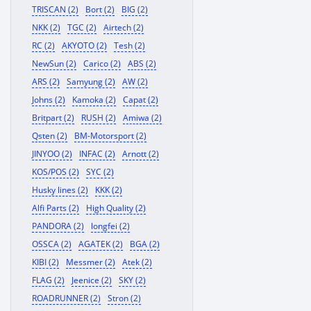
TRISCAN (2)
Bort (2)
BIG (2)
NKK (2)
TGC (2)
Airtech (2)
RC (2)
AKYOTO (2)
Tesh (2)
NewSun (2)
Carico (2)
ABS (2)
ARS (2)
Samyung (2)
AW (2)
Johns (2)
Kamoka (2)
Capat (2)
Britpart (2)
RUSH (2)
Amiwa (2)
Qsten (2)
BM-Motorsport (2)
JINYOO (2)
INFAC (2)
Arnott (2)
KOS/POS (2)
SYC (2)
Husky lines (2)
KKK (2)
Alfi Parts (2)
High Quality (2)
PANDORA (2)
longfei (2)
OSSCA (2)
AGATEK (2)
BGA (2)
KIBI (2)
Messmer (2)
Atek (2)
FLAG (2)
Jeenice (2)
SKY (2)
ROADRUNNER (2)
Stron (2)