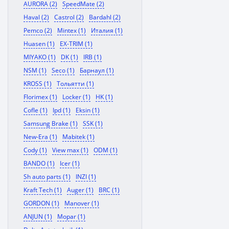
AURORA (2)
SpeedMate (2)
Haval (2)
Castrol (2)
Bardahl (2)
Pemco (2)
Mintex (1)
Италия (1)
Huasen (1)
EX-TRIM (1)
MIYAKO (1)
DK (1)
IRB (1)
NSM (1)
Seco (1)
Барнаул (1)
KROSS (1)
Тольятти (1)
Florimex (1)
Locker (1)
HK (1)
Cofle (1)
Ipd (1)
Eksin (1)
Samsung Brake (1)
SSK (1)
New-Era (1)
Mabitek (1)
Cody (1)
View max (1)
ODM (1)
BANDO (1)
Icer (1)
Sh auto parts (1)
INZI (1)
Kraft Tech (1)
Auger (1)
BRC (1)
GORDON (1)
Manover (1)
ANJUN (1)
Mopar (1)