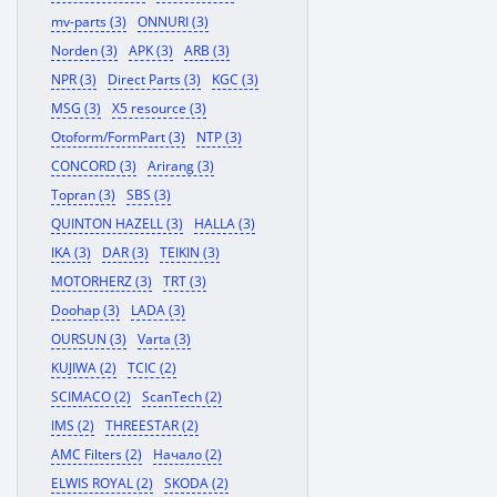
mv-parts (3)
ONNURI (3)
Norden (3)
APK (3)
ARB (3)
NPR (3)
Direct Parts (3)
KGC (3)
MSG (3)
X5 resource (3)
Otoform/FormPart (3)
NTP (3)
CONCORD (3)
Arirang (3)
Topran (3)
SBS (3)
QUINTON HAZELL (3)
HALLA (3)
IKA (3)
DAR (3)
TEIKIN (3)
MOTORHERZ (3)
TRT (3)
Doohap (3)
LADA (3)
OURSUN (3)
Varta (3)
KUJIWA (2)
TCIC (2)
SCIMACO (2)
ScanTech (2)
IMS (2)
THREESTAR (2)
AMC Filters (2)
Начало (2)
ELWIS ROYAL (2)
SKODA (2)