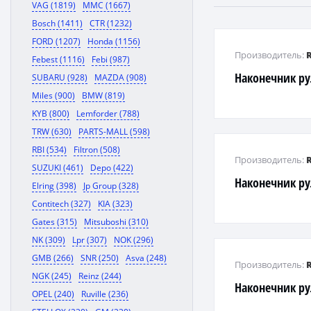
VAG (1819)
MMC (1667)
Bosch (1411)
CTR (1232)
FORD (1207)
Honda (1156)
Производитель:
Febest (1116)
Febi (987)
Наконечник р
SUBARU (928)
MAZDA (908)
Miles (900)
BMW (819)
KYB (800)
Lemforder (788)
TRW (630)
PARTS-MALL (598)
RBI (534)
Filtron (508)
Производитель:
SUZUKI (461)
Depo (422)
Наконечник р
Elring (398)
Jp Group (328)
Contitech (327)
KIA (323)
Gates (315)
Mitsuboshi (310)
NK (309)
Lpr (307)
NOK (296)
GMB (266)
SNR (250)
Asva (248)
Производитель:
NGK (245)
Reinz (244)
Наконечник р
OPEL (240)
Ruville (236)