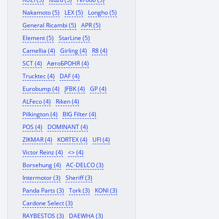
Nakamoto (5)
LEX (5)
Longho (5)
General Ricambi (5)
APR (5)
Element (5)
StarLine (5)
Camellia (4)
Girling (4)
R8 (4)
SCT (4)
АвтоБРОНЯ (4)
Trucktec (4)
DAF (4)
Eurobump (4)
JFBK (4)
GP (4)
ALFeco (4)
Riken (4)
Pilkington (4)
BIG Filter (4)
POS (4)
DOMINANT (4)
ZIKMAR (4)
KORTEX (4)
UFI (4)
Victor Reinz (4)
<> (4)
Borsehung (4)
AC-DELCO (3)
Intermotor (3)
Sheriff (3)
Panda Parts (3)
Tork (3)
KONI (3)
Cardone Select (3)
RAYBESTOS (3)
DAEWHA (3)