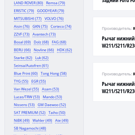
задний Ford Fo
LAND ROVER (80)
Remsa (79)
1.4-2.0/1.6-2.0
ERISTIC (79)
GOODYEAR (79)
MITSUBISHI (77)
VOLVO (76)
Aisin (76)
GKN (75)
Corteco (74)
Производитель:
ZZVF (73)
Avantech (73)
Рычаг нижний
Bosal (69)
Dolz (68)
FAG (68)
W211/S211/R230
BERU (66)
Novline (66)
HDK (62)
Starke (62)
Luk (62)
Seinsa/Autofren (61)
Blue Print (60)
Tong Hong (58)
Производитель:
TYG (55)
EGR (55)
Рычаг нижний
Van Wezel (55)
Asam (53)
W211/S211/R230
Lucas/TRW (53)
Mando (53)
Nissens (53)
GM Daewoo (52)
SAT PREMIUM (52)
Taiho (50)
NiBK (49)
Wahler (49)
Ate (49)
SB Nagamochi (48)