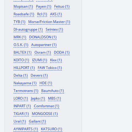
Mopisan (1)
Payen (1)
Feituo (1)
Roadsafe (1)
Rcl (1)
AKS (1)
TYB (1)
Morse/Friction Master (1)
Dl-autogruppe (1)
Seintex (1)
MRK (1)
DONALDSON (1)
O.S.K. (1)
Autopartner (1)
BALTEX (1)
Osram (1)
DODA (1)
KOITO (1)
IZUMI (1)
Kixx (1)
HILLPORT (1)
FAW Tokico (1)
Delta (1)
Devers (1)
Nakayama (1)
HDE (1)
Termotrans (1)
BaumAuto (1)
LORO (1)
Japko (1)
MBS (1)
INPART (1)
Comfortmat (1)
TIGAR (1)
MONGOOSE (1)
Ural (1)
Gallant (1)
AYWIPARTS (1)
KATSURO (1)