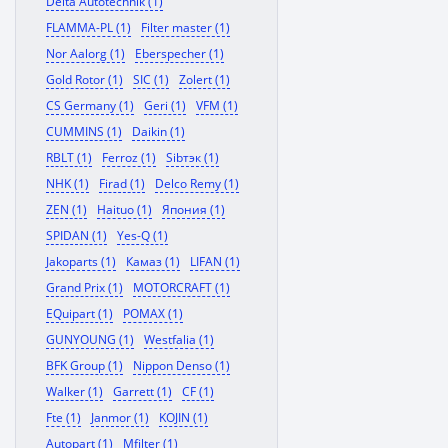
Delta Autotechnik (1)
FLAMMA-PL (1)
Filter master (1)
Nor Aalorg (1)
Eberspecher (1)
Gold Rotor (1)
SIC (1)
Zolert (1)
CS Germany (1)
Geri (1)
VFM (1)
CUMMINS (1)
Daikin (1)
RBLT (1)
Ferroz (1)
Sibтэк (1)
NHK (1)
Firad (1)
Delco Remy (1)
ZEN (1)
Haituo (1)
Япония (1)
SPIDAN (1)
Yes-Q (1)
Jakoparts (1)
Камаз (1)
LIFAN (1)
Grand Prix (1)
MOTORCRAFT (1)
EQuipart (1)
POMAX (1)
GUNYOUNG (1)
Westfalia (1)
BFK Group (1)
Nippon Denso (1)
Walker (1)
Garrett (1)
CF (1)
Fte (1)
Janmor (1)
KOJIN (1)
Autopart (1)
Mfilter (1)