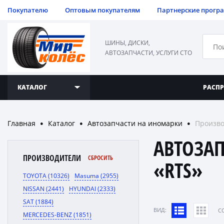
Покупателю
Оптовым покупателям
Партнерские прогр
ШИНЫ, ДИСКИ,
АВТОЗАПЧАСТИ, УСЛУГИ СТО
КАТАЛОГ
РАСП
Главная
Каталог
Автозапчасти на иномарки
Произво
●
●
●
АВТОЗА
ПРОИЗВОДИТЕЛИ
СБРОСИТЬ
«RTS»
TOYOTA (10326)
Masuma (2955)
NISSAN (2441)
HYUNDAI (2333)
SAT (1884)
ВИД:
C
MERCEDES-BENZ (1851)