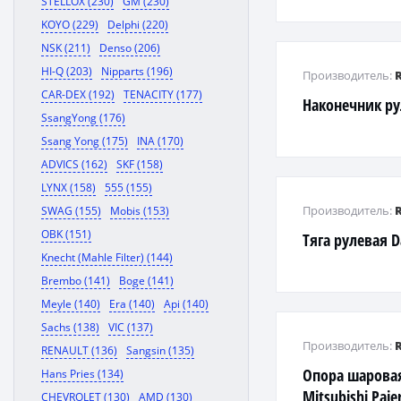
STELLOX (230)
GM (230)
KOYO (229)
Delphi (220)
NSK (211)
Denso (206)
HI-Q (203)
Nipparts (196)
Производитель:
CAR-DEX (192)
TENACITY (177)
Наконечник р
SsangYong (176)
Ssang Yong (175)
INA (170)
ADVICS (162)
SKF (158)
LYNX (158)
555 (155)
Производитель:
SWAG (155)
Mobis (153)
OBK (151)
Тяга рулевая Da
Knecht (Mahle Filter) (144)
Brembo (141)
Boge (141)
Meyle (140)
Era (140)
Api (140)
Sachs (138)
VIC (137)
Производитель:
RENAULT (136)
Sangsin (135)
Опора шарова
Hans Pries (134)
Mitsubishi Paj
CHEVROLET (130)
AMD (130)