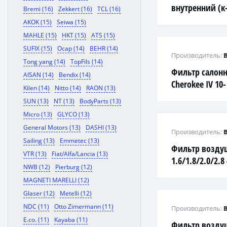
внутренний (к-
Bremi (16)
Zekkert (16)
TCL (16)
L200, GALLOPE
AKOK (15)
Seiwa (15)
PAJERO
MAHLE (15)
HKT (15)
ATS (15)
SUFIX (15)
Ocap (14)
BEHR (14)
Производитель:
Tong yang (14)
TopFils (14)
Фильтр салонн
AISAN (14)
Bendix (14)
Cherokee IV 10-
Kilen (14)
Nitto (14)
RAON (13)
SUN (13)
NT (13)
BodyParts (13)
Micro (13)
GLYCO (13)
General Motors (13)
DASHI (13)
Производитель:
Sailing (13)
Emmetec (13)
Фильтр воздуш
VTR (13)
Fiat/Alfa/Lancia (13)
1.6/1.8/2.0/2.8
NWB (12)
Pierburg (12)
MAGNETI MARELLI (12)
Glaser (12)
Metelli (12)
NDC (11)
Otto Zimermann (11)
Производитель:
E.co. (11)
Kayaba (11)
Фильтр возду