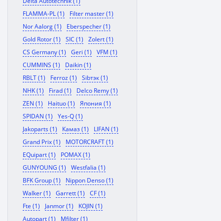
Delta Autotechnik (1)
FLAMMA-PL (1)
Filter master (1)
Nor Aalorg (1)
Eberspecher (1)
Gold Rotor (1)
SIC (1)
Zolert (1)
CS Germany (1)
Geri (1)
VFM (1)
CUMMINS (1)
Daikin (1)
RBLT (1)
Ferroz (1)
Sibтэк (1)
NHK (1)
Firad (1)
Delco Remy (1)
ZEN (1)
Haituo (1)
Япония (1)
SPIDAN (1)
Yes-Q (1)
Jakoparts (1)
Камаз (1)
LIFAN (1)
Grand Prix (1)
MOTORCRAFT (1)
EQuipart (1)
POMAX (1)
GUNYOUNG (1)
Westfalia (1)
BFK Group (1)
Nippon Denso (1)
Walker (1)
Garrett (1)
CF (1)
Fte (1)
Janmor (1)
KOJIN (1)
Autopart (1)
Mfilter (1)