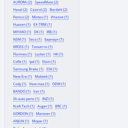
AURORA (2)
SpeedMate (2)
Haval (2)
Castrol (2)
Bardahl (2)
Pemco (2)
Mintex (1)
Италия (1)
Huasen (1)
EX-TRIM (1)
MIYAKO (1)
DK (1)
IRB (1)
NSM (1)
Seco (1)
Барнаул (1)
KROSS (1)
Тольятти (1)
Florimex (1)
Locker (1)
HK (1)
Cofle (1)
Ipd (1)
Eksin (1)
Samsung Brake (1)
SSK (1)
New-Era (1)
Mabitek (1)
Cody (1)
View max (1)
ODM (1)
BANDO (1)
Icer (1)
Sh auto parts (1)
INZI (1)
Kraft Tech (1)
Auger (1)
BRC (1)
GORDON (1)
Manover (1)
ANJUN (1)
Mopar (1)