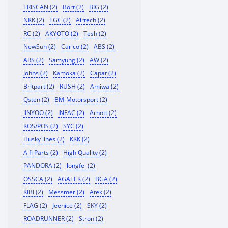
TRISCAN (2)
Bort (2)
BIG (2)
NKK (2)
TGC (2)
Airtech (2)
RC (2)
AKYOTO (2)
Tesh (2)
NewSun (2)
Carico (2)
ABS (2)
ARS (2)
Samyung (2)
AW (2)
Johns (2)
Kamoka (2)
Capat (2)
Britpart (2)
RUSH (2)
Amiwa (2)
Qsten (2)
BM-Motorsport (2)
JINYOO (2)
INFAC (2)
Arnott (2)
KOS/POS (2)
SYC (2)
Husky lines (2)
KKK (2)
Alfi Parts (2)
High Quality (2)
PANDORA (2)
longfei (2)
OSSCA (2)
AGATEK (2)
BGA (2)
KIBI (2)
Messmer (2)
Atek (2)
FLAG (2)
Jeenice (2)
SKY (2)
ROADRUNNER (2)
Stron (2)