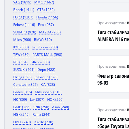
VAG (1819)
MMC (1667)
Bosch (1411)
CTR (1232)
FORD (1207)
Honda (1156)
Производитель:
Febest (1116)
Febi (987)
Тяга стабилиз
SUBARU (928)
MAZDA (908)
ALMERA N16 пе
Miles (900)
BMW (819)
сборе
KYB (800)
Lemforder (788)
TRW (630)
PARTS-MALL (598)
RBI (534)
Filtron (508)
Производитель:
SUZUKI (461)
Depo (422)
Фильтр салона 
Elring (398)
Jp Group (328)
98-03
Contitech (327)
KIA (323)
Gates (315)
Mitsuboshi (310)
NK (309)
Lpr (307)
NOK (296)
GMB (266)
SNR (250)
Asva (248)
Производитель:
NGK (245)
Reinz (244)
Тяга стабилиза
OPEL (240)
Ruville (236)
сборе Toyota La