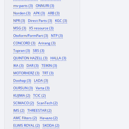
mv-parts (3)
ONNURI (3)
Norden (3)
APK (3)
ARB (3)
NPR (3)
Direct Parts (3)
KGC (3)
MSG (3)
X5 resource (3)
Otoform/FormPart (3)
NTP (3)
CONCORD (3)
Arirang (3)
Topran (3)
SBS (3)
QUINTON HAZELL (3)
HALLA (3)
IKA (3)
DAR (3)
TEIKIN (3)
MOTORHERZ (3)
TRT (3)
Doohap (3)
LADA (3)
OURSUN (3)
Varta (3)
KUJIWA (2)
TCIC (2)
SCIMACO (2)
ScanTech (2)
IMS (2)
THREESTAR (2)
AMC Filters (2)
Начало (2)
ELWIS ROYAL (2)
SKODA (2)