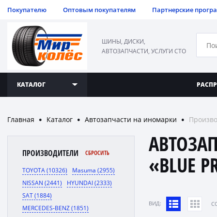
Покупателю
Оптовым покупателям
Партнерские прогр
ШИНЫ, ДИСКИ,
АВТОЗАПЧАСТИ, УСЛУГИ СТО
КАТАЛОГ
РАСП
Главная
Каталог
Автозапчасти на иномарки
Произво
●
●
●
АВТОЗА
ПРОИЗВОДИТЕЛИ
СБРОСИТЬ
«BLUE P
TOYOTA (10326)
Masuma (2955)
NISSAN (2441)
HYUNDAI (2333)
SAT (1884)
ВИД:
C
MERCEDES-BENZ (1851)