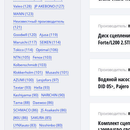
Valeo (128)
JP AKEBONO (127)
MANN (123)
Неизвестный производитель
Производитель:
(121)
Диск сцеплени
Goodwill (120)
Ajusa (119)
Forte/L200 2.5T
Maruichi (117)
SEIKEN (114)
Tokico (114)
Optimal (106)
NTN (105)
Fenox (103)
Kolbenschmidt (103)
Производитель:
Klokkerholm (101)
Musashi (101)
Водяной насос 
AZUMI (100)
Lesjofors (97)
DID 05>, Pajero
Textar (93)
Hella (93)
Kashiyama (90)
NARICHIN (90)
Tama (88)
Daewoo (86)
SCHMACO (86)
JS Asakashi (86)
Производитель:
JIKIU (86)
SAKURA (85)
Комплект сце
LYNXauto (83)
Nisshinbo (80)