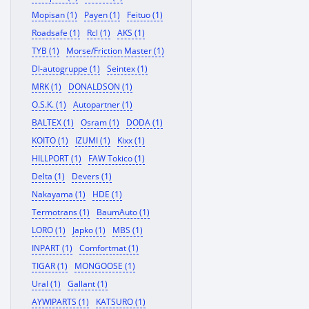
Mopisan (1)
Payen (1)
Feituo (1)
Roadsafe (1)
Rcl (1)
AKS (1)
TYB (1)
Morse/Friction Master (1)
Dl-autogruppe (1)
Seintex (1)
MRK (1)
DONALDSON (1)
O.S.K. (1)
Autopartner (1)
BALTEX (1)
Osram (1)
DODA (1)
KOITO (1)
IZUMI (1)
Kixx (1)
HILLPORT (1)
FAW Tokico (1)
Delta (1)
Devers (1)
Nakayama (1)
HDE (1)
Termotrans (1)
BaumAuto (1)
LORO (1)
Japko (1)
MBS (1)
INPART (1)
Comfortmat (1)
TIGAR (1)
MONGOOSE (1)
Ural (1)
Gallant (1)
AYWIPARTS (1)
KATSURO (1)