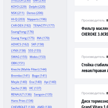
STELLOX (230)
GM (230)
UZJ100/HDJ100 a
KOYO (229)
Delphi (220)
NSK (211)
Denso (206)
HI-Q (203)
Nipparts (196)
Производитель:
CAR-DEX (192)
TENACITY (177)
Фильтр масля
SsangYong (176)
CHEROKE 3.0CRD
Ssang Yong (175)
INA (170)
ADVICS (162)
SKF (158)
LYNX (158)
555 (155)
Производитель:
SWAG (155)
Mobis (153)
OBK (151)
Стойка стабил
Knecht (Mahle Filter) (144)
левая/правая 
SUBARU FORESTE
Brembo (141)
Boge (141)
IMPREZA (GC)
Meyle (140)
Era (140)
Api (140)
Sachs (138)
VIC (137)
Производитель:
RENAULT (136)
Sangsin (135)
Диск тормозно
Hans Pries (134)
Grand Vitara 1.
CHEVROLET (130)
AMD (130)