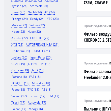
CS#A, CR#W F
Kyosan (26)
StartVolt (25)
Luzar (25)
Nachi (24)
AD (24)
Pilenga (24)
Exedy (24)
YEC (23)
Mapco (22)
Seinsa (22)
Производитель:
Hepu (22)
Huco (22)
Фильтр возду
Akitaka (22)
EXCELITE (22)
CHEROKEE 2.5TD
XYG (21)
AUTOFREN/SEINSA (21)
Daihatsu (21)
DONGIL (21)
Loebro (20)
Japan Parts (20)
Производитель:
GRAF (19)
JD (19)
TPR (19)
G-Brake (19)
JNBK (18)
Фильтр салона
Freelander 2.0-
Patron (18)
FAE (18)
S80 2.4-4.4 06>
TORQUE (18)
Motodor (18)
Facet (18)
TYC (18)
AE (18)
Sankei (17)
Termal (17)
SIM (17)
Производитель:
Trialli (17)
Autowelt (17)
Пыльник ШРУС
Polcar (17)
Moog (16)