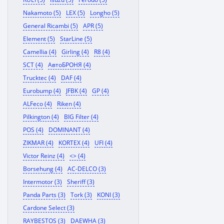
Nakamoto (5)
LEX (5)
Longho (5)
General Ricambi (5)
APR (5)
Element (5)
StarLine (5)
Camellia (4)
Girling (4)
R8 (4)
SCT (4)
АвтоБРОНЯ (4)
Trucktec (4)
DAF (4)
Eurobump (4)
JFBK (4)
GP (4)
ALFeco (4)
Riken (4)
Pilkington (4)
BIG Filter (4)
POS (4)
DOMINANT (4)
ZIKMAR (4)
KORTEX (4)
UFI (4)
Victor Reinz (4)
<> (4)
Borsehung (4)
AC-DELCO (3)
Intermotor (3)
Sheriff (3)
Panda Parts (3)
Tork (3)
KONI (3)
Cardone Select (3)
RAYBESTOS (3)
DAEWHA (3)