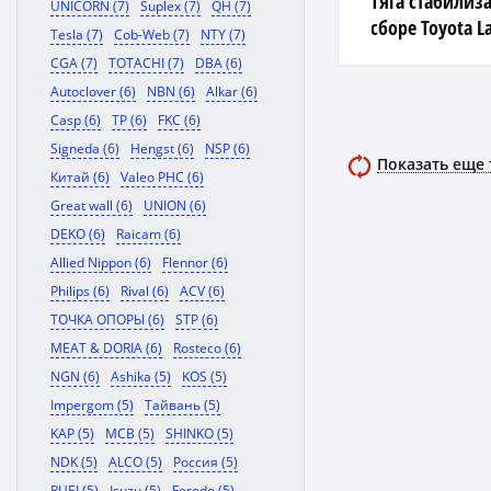
Тяга стабилиза
UNICORN (7)
Suplex (7)
QH (7)
сборе Toyota La
Tesla (7)
Cob-Web (7)
NTY (7)
(_J1_) -07
CGA (7)
TOTACHI (7)
DBA (6)
Autoclover (6)
NBN (6)
Alkar (6)
Casp (6)
TP (6)
FKC (6)
Signeda (6)
Hengst (6)
NSP (6)
Показать еще
Китай (6)
Valeo PHC (6)
Great wall (6)
UNION (6)
DEKO (6)
Raicam (6)
Allied Nippon (6)
Flennor (6)
Philips (6)
Rival (6)
ACV (6)
ТОЧКА ОПОРЫ (6)
STP (6)
MEAT & DORIA (6)
Rosteco (6)
NGN (6)
Ashika (5)
KOS (5)
Impergom (5)
Тайвань (5)
KAP (5)
MCB (5)
SHINKO (5)
NDK (5)
ALCO (5)
Россия (5)
RUEI (5)
Isuzu (5)
Ferodo (5)