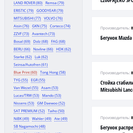
L200PAJERO SP
LAND ROVER (80)
Remsa (79)
ERISTIC (79)
GOODYEAR (79)
MITSUBISHI (77)
VOLVO (76)
Aisin (76)
GKN (75)
Corteco (74)
Производитель:
ZZVF (73)
Avantech (73)
Бегунок Mazda 
Bosal (69)
Dolz (68)
FAG (68)
BERU (66)
Novline (66)
HDK (62)
Starke (62)
Luk (62)
Seinsa/Autofren (61)
Blue Print (60)
Tong Hong (58)
Производитель:
TYG (55)
EGR (55)
Стойка стабил
Van Wezel (55)
Asam (53)
Mitsubishi Lanc
Lucas/TRW (53)
Mando (53)
(CA,CJ) 03>Cari
Nissens (53)
GM Daewoo (52)
SAT PREMIUM (52)
Taiho (50)
Производитель:
NiBK (49)
Wahler (49)
Ate (49)
SB Nagamochi (48)
Бегунок распр