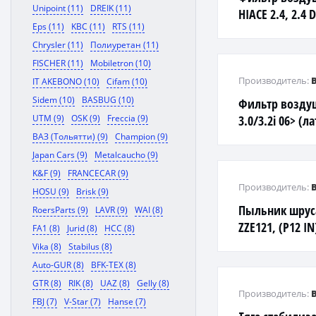
Unipoint (11)
DREIK (11)
HIACE 2.4, 2.4 D
Eps (11)
KBC (11)
RTS (11)
4WD, 2.5 D-4D 
Chrysler (11)
Полиуретан (11)
FISCHER (11)
Mobiletron (10)
Производитель:
IT AKEBONO (10)
Cifam (10)
Sidem (10)
BASBUG (10)
Фильтр возду
UTM (9)
OSK (9)
Freccia (9)
3.0/3.2i 06> (л
ВАЗ (Тольятти) (9)
Champion (9)
Japan Cars (9)
Metalcaucho (9)
K&F (9)
FRANCECAR (9)
Производитель:
HOSU (9)
Brisk (9)
Пыльник шруса
RoersParts (9)
LAVR (9)
WAI (8)
ZZE121, (P12 IN
FA1 (8)
Jurid (8)
HCC (8)
Vika (8)
Stabilus (8)
Auto-GUR (8)
BFK-TEX (8)
GTR (8)
RIK (8)
UAZ (8)
Gelly (8)
Производитель:
FBJ (7)
V-Star (7)
Hanse (7)