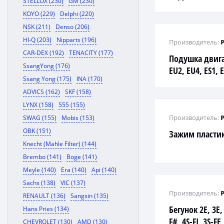
STELLOX (230)
GM (230)
AURIS 12-
KOYO (229)
Delphi (220)
NSK (211)
Denso (206)
HI-Q (203)
Nipparts (196)
Производитель:
CAR-DEX (192)
TENACITY (177)
Подушка двига
SsangYong (176)
EU2, EU4, ES1, 
Ssang Yong (175)
INA (170)
ADVICS (162)
SKF (158)
LYNX (158)
555 (155)
Производитель:
SWAG (155)
Mobis (153)
OBK (151)
Зажим пласти
Knecht (Mahle Filter) (144)
Brembo (141)
Boge (141)
Meyle (140)
Era (140)
Api (140)
Sachs (138)
VIC (137)
Производитель:
RENAULT (136)
Sangsin (135)
Бегунок 2E, 3E,
Hans Pries (134)
F#, 4S-FI, 3S-FE
CHEVROLET (130)
AMD (130)