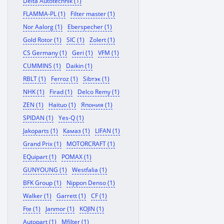
Delta Autotechnik (1)
FLAMMA-PL (1)
Filter master (1)
Nor Aalorg (1)
Eberspecher (1)
Gold Rotor (1)
SIC (1)
Zolert (1)
CS Germany (1)
Geri (1)
VFM (1)
CUMMINS (1)
Daikin (1)
RBLT (1)
Ferroz (1)
Sibтэк (1)
NHK (1)
Firad (1)
Delco Remy (1)
ZEN (1)
Haituo (1)
Япония (1)
SPIDAN (1)
Yes-Q (1)
Jakoparts (1)
Камаз (1)
LIFAN (1)
Grand Prix (1)
MOTORCRAFT (1)
EQuipart (1)
POMAX (1)
GUNYOUNG (1)
Westfalia (1)
BFK Group (1)
Nippon Denso (1)
Walker (1)
Garrett (1)
CF (1)
Fte (1)
Janmor (1)
KOJIN (1)
Autopart (1)
Mfilter (1)