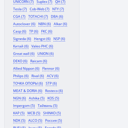
UNICORN (7)
Suplex (7)
QH (7)
Tesla (7)
Cob-Web (7)
NTY (7)
CGA (7)
TOTACHI (7)
DBA (6)
Autoclover (6)
NBN (6)
Alkar (6)
Casp (6)
TP (6)
FKC (6)
Signeda (6)
Hengst (6)
NSP (6)
Китай (6)
Valeo PHC (6)
Great wall (6)
UNION (6)
DEKO (6)
Raicam (6)
Allied Nippon (6)
Flennor (6)
Philips (6)
Rival (6)
ACV (6)
ТОЧКА ОПОРЫ (6)
STP (6)
MEAT & DORIA (6)
Rosteco (6)
NGN (6)
Ashika (5)
KOS (5)
Impergom (5)
Тайвань (5)
KAP (5)
MCB (5)
SHINKO (5)
NDK (5)
ALCO (5)
Россия (5)
RUEI (5)
Isuzu (5)
Ferodo (5)