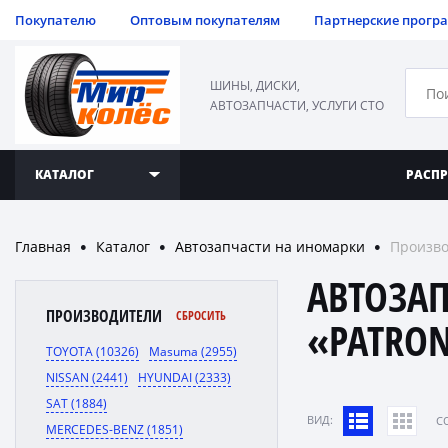
Покупателю
Оптовым покупателям
Партнерские прогр
ШИНЫ, ДИСКИ,
АВТОЗАПЧАСТИ, УСЛУГИ СТО
КАТАЛОГ
РАСП
Главная
Каталог
Автозапчасти на иномарки
Произво
●
●
●
АВТОЗА
ПРОИЗВОДИТЕЛИ
СБРОСИТЬ
«PATRO
TOYOTA (10326)
Masuma (2955)
NISSAN (2441)
HYUNDAI (2333)
SAT (1884)
ВИД:
C
MERCEDES-BENZ (1851)