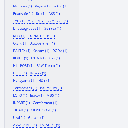
Mopisan (1)
Payen (1)
Feituo (1)
Roadsafe (1)
Rcl (1)
AKS (1)
TYB (1)
Morse/Friction Master (1)
Dl-autogruppe (1)
Seintex (1)
MRK (1)
DONALDSON (1)
O.S.K. (1)
Autopartner (1)
BALTEX (1)
Osram (1)
DODA (1)
KOITO (1)
IZUMI (1)
Kixx (1)
HILLPORT (1)
FAW Tokico (1)
Delta (1)
Devers (1)
Nakayama (1)
HDE (1)
Termotrans (1)
BaumAuto (1)
LORO (1)
Japko (1)
MBS (1)
INPART (1)
Comfortmat (1)
TIGAR (1)
MONGOOSE (1)
Ural (1)
Gallant (1)
AYWIPARTS (1)
KATSURO (1)