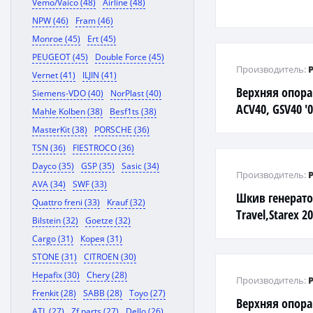
Vemo/Vaico (48)
Airline (48)
NPW (46)
Fram (46)
Monroe (45)
Ert (45)
PEUGEOT (45)
Double Force (45)
Производитель:
Vernet (41)
ILJIN (41)
Верхняя опора
Siemens-VDO (40)
NorPlast (40)
ACV40, GSV40 '0
Mahle Kolben (38)
Besf1ts (38)
MasterKit (38)
PORSCHE (36)
TSN (36)
FIESTROCO (36)
Dayco (35)
GSP (35)
Sasic (34)
Производитель:
AVA (34)
SWF (33)
Шкив генерато
Quattro freni (33)
Krauf (32)
Travel,Starex 2
Bilstein (32)
Goetze (32)
Cargo (31)
Корея (31)
STONE (31)
CITROEN (30)
Hepafix (30)
Chery (28)
Производитель:
Frenkit (28)
SABB (28)
Toyo (27)
Верхняя опора
ATL (27)
Zf parts (27)
Dello (26)