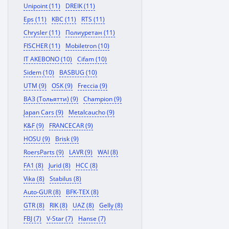
Unipoint (11)
DREIK (11)
Eps (11)
KBC (11)
RTS (11)
Chrysler (11)
Полиуретан (11)
FISCHER (11)
Mobiletron (10)
IT AKEBONO (10)
Cifam (10)
Sidem (10)
BASBUG (10)
UTM (9)
OSK (9)
Freccia (9)
ВАЗ (Тольятти) (9)
Champion (9)
Japan Cars (9)
Metalcaucho (9)
K&F (9)
FRANCECAR (9)
HOSU (9)
Brisk (9)
RoersParts (9)
LAVR (9)
WAI (8)
FA1 (8)
Jurid (8)
HCC (8)
Vika (8)
Stabilus (8)
Auto-GUR (8)
BFK-TEX (8)
GTR (8)
RIK (8)
UAZ (8)
Gelly (8)
FBJ (7)
V-Star (7)
Hanse (7)