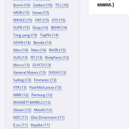
компл.)
Bremi (16)
Zekkert (16)
TCL (16)
AKOK (15)
Seiwa (15)
MAHLE (15)
HKT (15)
ATS (15)
SUFIX (15)
Ocap (14)
BEHR (14)
Tong yang (14)
TopFils (14)
AISAN (14)
Bendix (14)
Kilen (14)
Nitto (14)
RAON (13)
SUN (13)
NT (13)
BodyParts (13)
Micro (13)
GLYCO (13)
General Motors (13)
DASHI (13)
Sailing (13)
Emmetec (13)
VTR (13)
Fiat/Alfa/Lancia (13)
NWB (12)
Pierburg (12)
MAGNETI MARELLI (12)
Glaser (12)
Metelli (12)
NDC (11)
Otto Zimermann (11)
E.co. (11)
Kayaba (11)