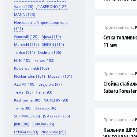
Valeo (128)
JP AKEBONO (127)
MANN (123)
Неизвестный производитель
Производитель:
(121)
Сетка топливн
Goodwill (120)
Ajusa (119)
11 мм
Maruichi (117)
SEIKEN (114)
Tokico (114)
Optimal (106)
NTN (105)
Fenox (103)
Kolbenschmidt (103)
Производитель:
Klokkerholm (101)
Musashi (101)
Стойка стабил
AZUMI (100)
Lesjofors (97)
Subaru Forester
Textar (93)
Hella (93)
1.6-2.5 94>
Kashiyama (90)
NARICHIN (90)
Tama (88)
Daewoo (86)
SCHMACO (86)
JS Asakashi (86)
Производитель:
JIKIU (86)
SAKURA (85)
Пыльник ШРУС
LYNXauto (83)
Nisshinbo (80)