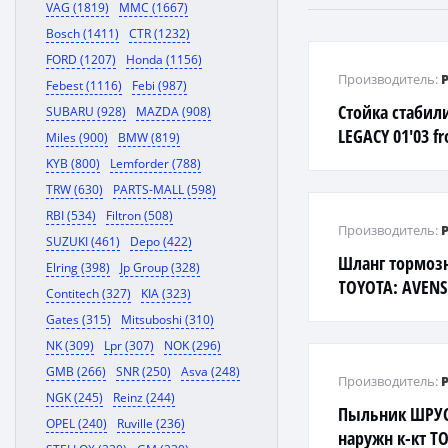
VAG (1819)
MMC (1667)
Bosch (1411)
CTR (1232)
FORD (1207)
Honda (1156)
Производитель:
Febest (1116)
Febi (987)
Стойка стабил
SUBARU (928)
MAZDA (908)
LEGACY 01'03 fr
Miles (900)
BMW (819)
KYB (800)
Lemforder (788)
TRW (630)
PARTS-MALL (598)
RBI (534)
Filtron (508)
Производитель:
SUZUKI (461)
Depo (422)
Шланг тормоз
Elring (398)
Jp Group (328)
TOYOTA: AVENSI
Contitech (327)
KIA (323)
I/16 VVT-
Gates (315)
Mitsuboshi (310)
NK (309)
Lpr (307)
NOK (296)
GMB (266)
SNR (250)
Asva (248)
Производитель:
NGK (245)
Reinz (244)
Пыльник ШРУСа
OPEL (240)
Ruville (236)
наружн к-кт TO