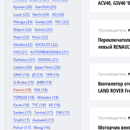
ACV40, GSV40 '0
Kyosan (26)
StartVolt (25)
Luzar (25)
Nachi (24)
AD (24)
Pilenga (24)
Exedy (24)
YEC (23)
Mapco (22)
Seinsa (22)
Производитель:
Hepu (22)
Huco (22)
Переключател
Akitaka (22)
EXCELITE (22)
левый RENAULT 
XYG (21)
AUTOFREN/SEINSA (21)
14-, Sandero 14-
Daihatsu (21)
DONGIL (21)
12-
Loebro (20)
Japan Parts (20)
Производитель:
GRAF (19)
JD (19)
TPR (19)
G-Brake (19)
JNBK (18)
Вентилятор от
LAND ROVER Fr
Patron (18)
FAE (18)
TORQUE (18)
Motodor (18)
Facet (18)
TYC (18)
AE (18)
Sankei (17)
Termal (17)
SIM (17)
Производитель:
Trialli (17)
Autowelt (17)
Моторчик вент
Polcar (17)
Moog (16)