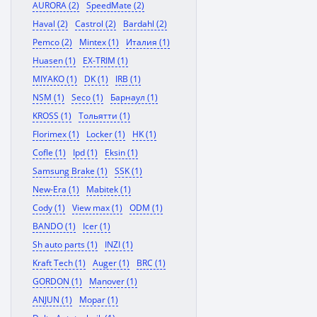
AURORA (2)
SpeedMate (2)
Haval (2)
Castrol (2)
Bardahl (2)
Pemco (2)
Mintex (1)
Италия (1)
Huasen (1)
EX-TRIM (1)
MIYAKO (1)
DK (1)
IRB (1)
NSM (1)
Seco (1)
Барнаул (1)
KROSS (1)
Тольятти (1)
Florimex (1)
Locker (1)
HK (1)
Cofle (1)
Ipd (1)
Eksin (1)
Samsung Brake (1)
SSK (1)
New-Era (1)
Mabitek (1)
Cody (1)
View max (1)
ODM (1)
BANDO (1)
Icer (1)
Sh auto parts (1)
INZI (1)
Kraft Tech (1)
Auger (1)
BRC (1)
GORDON (1)
Manover (1)
ANJUN (1)
Mopar (1)