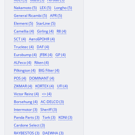
Nakamoto (5)
LEX (5)
Longho (5)
General Ricambi (5)
APR (5)
Element (5)
StarLine (5)
Camellia (4)
Girling (4)
R8 (4)
SCT (4)
АвтоБРОНЯ (4)
Trucktec (4)
DAF (4)
Eurobump (4)
JFBK (4)
GP (4)
ALFeco (4)
Riken (4)
Pilkington (4)
BIG Filter (4)
POS (4)
DOMINANT (4)
ZIKMAR (4)
KORTEX (4)
UFI (4)
Victor Reinz (4)
<> (4)
Borsehung (4)
AC-DELCO (3)
Intermotor (3)
Sheriff (3)
Panda Parts (3)
Tork (3)
KONI (3)
Cardone Select (3)
RAYBESTOS (3)
DAEWHA (3)