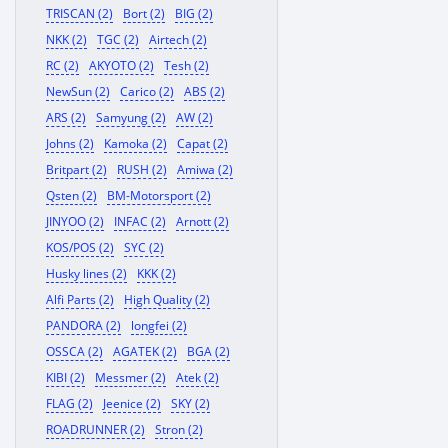
TRISCAN (2)
Bort (2)
BIG (2)
NKK (2)
TGC (2)
Airtech (2)
RC (2)
AKYOTO (2)
Tesh (2)
NewSun (2)
Carico (2)
ABS (2)
ARS (2)
Samyung (2)
AW (2)
Johns (2)
Kamoka (2)
Capat (2)
Britpart (2)
RUSH (2)
Amiwa (2)
Qsten (2)
BM-Motorsport (2)
JINYOO (2)
INFAC (2)
Arnott (2)
KOS/POS (2)
SYC (2)
Husky lines (2)
KKK (2)
Alfi Parts (2)
High Quality (2)
PANDORA (2)
longfei (2)
OSSCA (2)
AGATEK (2)
BGA (2)
KIBI (2)
Messmer (2)
Atek (2)
FLAG (2)
Jeenice (2)
SKY (2)
ROADRUNNER (2)
Stron (2)