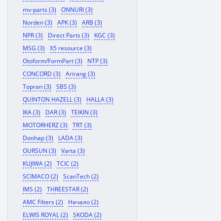
mv-parts (3)
ONNURI (3)
Norden (3)
APK (3)
ARB (3)
NPR (3)
Direct Parts (3)
KGC (3)
MSG (3)
X5 resource (3)
Otoform/FormPart (3)
NTP (3)
CONCORD (3)
Arirang (3)
Topran (3)
SBS (3)
QUINTON HAZELL (3)
HALLA (3)
IKA (3)
DAR (3)
TEIKIN (3)
MOTORHERZ (3)
TRT (3)
Doohap (3)
LADA (3)
OURSUN (3)
Varta (3)
KUJIWA (2)
TCIC (2)
SCIMACO (2)
ScanTech (2)
IMS (2)
THREESTAR (2)
AMC Filters (2)
Начало (2)
ELWIS ROYAL (2)
SKODA (2)