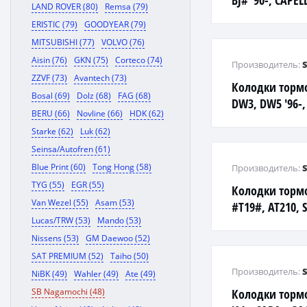
BJ# '90-, CAPEL
LAND ROVER (80)
Remsa (79)
GG#, GY# '02-
ERISTIC (79)
GOODYEAR (79)
'99-
MITSUBISHI (77)
VOLVO (76)
Aisin (76)
GKN (75)
Corteco (74)
Производитель:
ZZVF (73)
Avantech (73)
Колодки торм
Bosal (69)
Dolz (68)
FAG (68)
DW3, DW5 '96-,
BERU (66)
Novline (66)
HDK (62)
BG5, BG6, BG7,
Starke (62)
Luk (62)
F
Seinsa/Autofren (61)
Blue Print (60)
Tong Hong (58)
Производитель:
TYG (55)
EGR (55)
Колодки торм
Van Wezel (55)
Asam (53)
#T19#, AT210, S
Lucas/TRW (53)
Mando (53)
CELICA - ST18#,
Nissens (53)
GM Daewoo (52)
SAT PREMIUM (52)
Taiho (50)
Производитель:
NiBK (49)
Wahler (49)
Ate (49)
SB Nagamochi (48)
Колодки тормо