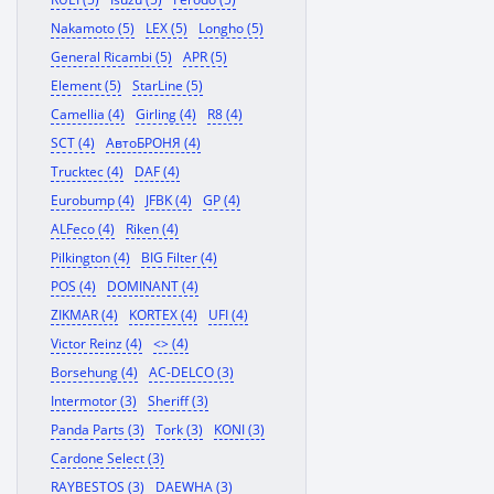
Nakamoto (5)
LEX (5)
Longho (5)
General Ricambi (5)
APR (5)
Element (5)
StarLine (5)
Camellia (4)
Girling (4)
R8 (4)
SCT (4)
АвтоБРОНЯ (4)
Trucktec (4)
DAF (4)
Eurobump (4)
JFBK (4)
GP (4)
ALFeco (4)
Riken (4)
Pilkington (4)
BIG Filter (4)
POS (4)
DOMINANT (4)
ZIKMAR (4)
KORTEX (4)
UFI (4)
Victor Reinz (4)
<> (4)
Borsehung (4)
AC-DELCO (3)
Intermotor (3)
Sheriff (3)
Panda Parts (3)
Tork (3)
KONI (3)
Cardone Select (3)
RAYBESTOS (3)
DAEWHA (3)