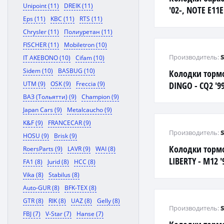
Unipoint (11)
DREIK (11)
'02-, NOTE E11E
Eps (11)
KBC (11)
RTS (11)
Chrysler (11)
Полиуретан (11)
FISCHER (11)
Mobiletron (10)
Производитель:
IT AKEBONO (10)
Cifam (10)
Sidem (10)
BASBUG (10)
Колодки торм
UTM (9)
OSK (9)
Freccia (9)
DINGO - CQ2 '99
'00-, COLT, PLUS
ВАЗ (Тольятти) (9)
Champion (9)
Japan Cars (9)
Metalcaucho (9)
K&F (9)
FRANCECAR (9)
Производитель:
HOSU (9)
Brisk (9)
Колодки тормо
RoersParts (9)
LAVR (9)
WAI (8)
LIBERTY - M12 
FA1 (8)
Jurid (8)
HCC (8)
'98-, STAGEA - 
Vika (8)
Stabilus (8)
R'NESSA -N30
Auto-GUR (8)
BFK-TEX (8)
GTR (8)
RIK (8)
UAZ (8)
Gelly (8)
Производитель:
FBJ (7)
V-Star (7)
Hanse (7)