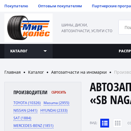
Покупателю
Оптовым покупателям
Партнерские прогр
ШИНЫ, ДИСКИ,
АВТОЗАПЧАСТИ, УСЛУГИ СТО
КАТАЛОГ
РАСП
Главная
Каталог
Автозапчасти на иномарки
Произво
●
●
●
АВТОЗА
ПРОИЗВОДИТЕЛИ
СБРОСИТЬ
«SB NA
TOYOTA (10326)
Masuma (2955)
NISSAN (2441)
HYUNDAI (2333)
SAT (1884)
ВИД:
C
MERCEDES-BENZ (1851)