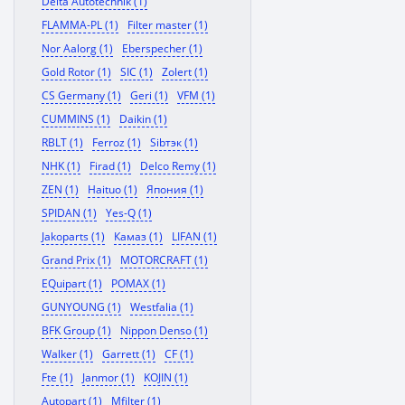
Delta Autotechnik (1)
FLAMMA-PL (1)
Filter master (1)
Nor Aalorg (1)
Eberspecher (1)
Gold Rotor (1)
SIC (1)
Zolert (1)
CS Germany (1)
Geri (1)
VFM (1)
CUMMINS (1)
Daikin (1)
RBLT (1)
Ferroz (1)
Sibтэк (1)
NHK (1)
Firad (1)
Delco Remy (1)
ZEN (1)
Haituo (1)
Япония (1)
SPIDAN (1)
Yes-Q (1)
Jakoparts (1)
Камаз (1)
LIFAN (1)
Grand Prix (1)
MOTORCRAFT (1)
EQuipart (1)
POMAX (1)
GUNYOUNG (1)
Westfalia (1)
BFK Group (1)
Nippon Denso (1)
Walker (1)
Garrett (1)
CF (1)
Fte (1)
Janmor (1)
KOJIN (1)
Autopart (1)
Mfilter (1)