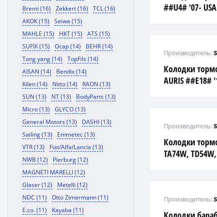
##U4# '07- USA
Bremi (16)
Zekkert (16)
TCL (16)
AKOK (15)
Seiwa (15)
MAHLE (15)
HKT (15)
ATS (15)
SUFIX (15)
Ocap (14)
BEHR (14)
Производитель:
Tong yang (14)
TopFils (14)
Колодки торм
AISAN (14)
Bendix (14)
AURIS ##E18# '
Kilen (14)
Nitto (14)
RAON (13)
##E18# '13- F
SUN (13)
NT (13)
BodyParts (13)
Micro (13)
GLYCO (13)
General Motors (13)
DASHI (13)
Производитель:
Sailing (13)
Emmetec (13)
Колодки торм
VTR (13)
Fiat/Alfa/Lancia (13)
TA74W, TD54W,
NWB (12)
Pierburg (12)
TDB4W (JP) '05
MAGNETI MARELLI (12)
JB416, JB419, J
Glaser (12)
Metelli (12)
NDC (11)
Otto Zimermann (11)
Производитель:
E.co. (11)
Kayaba (11)
Колодки бара