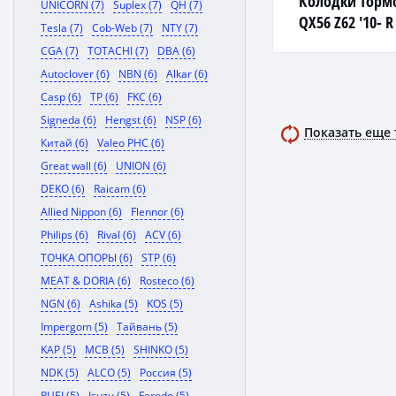
Колодки тормо
UNICORN (7)
Suplex (7)
QH (7)
QX56 Z62 '10- R
Tesla (7)
Cob-Web (7)
NTY (7)
CGA (7)
TOTACHI (7)
DBA (6)
Autoclover (6)
NBN (6)
Alkar (6)
Casp (6)
TP (6)
FKC (6)
Signeda (6)
Hengst (6)
NSP (6)
Показать еще
Китай (6)
Valeo PHC (6)
Great wall (6)
UNION (6)
DEKO (6)
Raicam (6)
Allied Nippon (6)
Flennor (6)
Philips (6)
Rival (6)
ACV (6)
ТОЧКА ОПОРЫ (6)
STP (6)
MEAT & DORIA (6)
Rosteco (6)
NGN (6)
Ashika (5)
KOS (5)
Impergom (5)
Тайвань (5)
KAP (5)
MCB (5)
SHINKO (5)
NDK (5)
ALCO (5)
Россия (5)
RUEI (5)
Isuzu (5)
Ferodo (5)