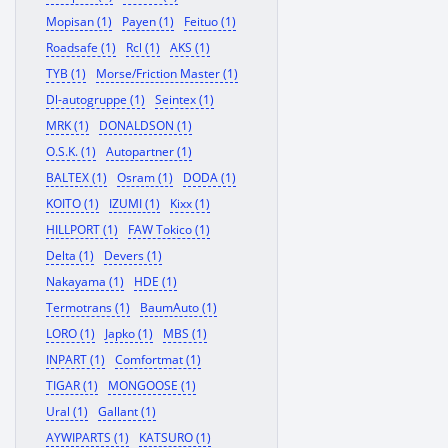
Mopisan (1)
Payen (1)
Feituo (1)
Roadsafe (1)
Rcl (1)
AKS (1)
TYB (1)
Morse/Friction Master (1)
Dl-autogruppe (1)
Seintex (1)
MRK (1)
DONALDSON (1)
O.S.K. (1)
Autopartner (1)
BALTEX (1)
Osram (1)
DODA (1)
KOITO (1)
IZUMI (1)
Kixx (1)
HILLPORT (1)
FAW Tokico (1)
Delta (1)
Devers (1)
Nakayama (1)
HDE (1)
Termotrans (1)
BaumAuto (1)
LORO (1)
Japko (1)
MBS (1)
INPART (1)
Comfortmat (1)
TIGAR (1)
MONGOOSE (1)
Ural (1)
Gallant (1)
AYWIPARTS (1)
KATSURO (1)