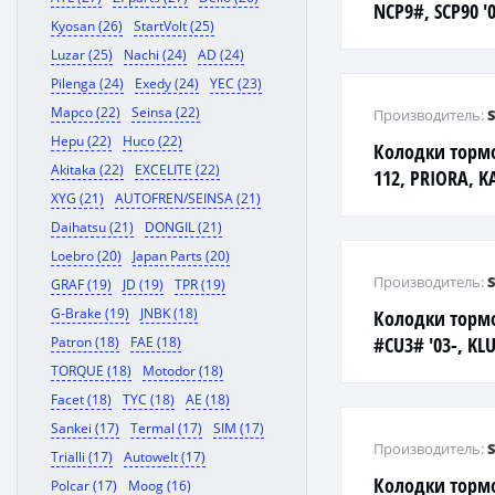
NCP9#, SCP90 '0
Kyosan (26)
StartVolt (25)
Luzar (25)
Nachi (24)
AD (24)
Pilenga (24)
Exedy (24)
YEC (23)
Mapco (22)
Seinsa (22)
Производитель:
Hepu (22)
Huco (22)
Колодки тормо
Akitaka (22)
EXCELITE (22)
112, PRIORA, K
XYG (21)
AUTOFREN/SEINSA (21)
Daihatsu (21)
DONGIL (21)
Loebro (20)
Japan Parts (20)
Производитель:
GRAF (19)
JD (19)
TPR (19)
G-Brake (19)
JNBK (18)
Колодки тормо
#CU3# '03-, KL
Patron (18)
FAE (18)
TORQUE (18)
Motodor (18)
Facet (18)
TYC (18)
AE (18)
Sankei (17)
Termal (17)
SIM (17)
Производитель:
Trialli (17)
Autowelt (17)
Колодки торм
Polcar (17)
Moog (16)