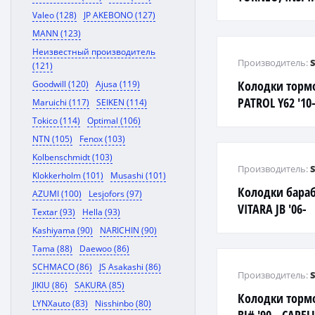
CE4 '89- F
Valeo (128)
JP AKEBONO (127)
MANN (123)
Неизвестный производитель
Производитель:
(121)
Колодки торм
Goodwill (120)
Ajusa (119)
PATROL Y62 '10-
Maruichi (117)
SEIKEN (114)
Tokico (114)
Optimal (106)
NTN (105)
Fenox (103)
Kolbenschmidt (103)
Производитель:
Klokkerholm (101)
Musashi (101)
Колодки бара
AZUMI (100)
Lesjofors (97)
VITARA JB '06-
Textar (93)
Hella (93)
Kashiyama (90)
NARICHIN (90)
Tama (88)
Daewoo (86)
SCHMACO (86)
JS Asakashi (86)
Производитель:
JIKIU (86)
SAKURA (85)
Колодки тормо
LYNXauto (83)
Nisshinbo (80)