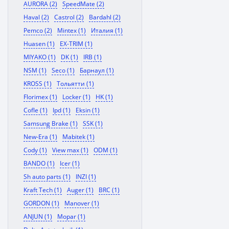
AURORA (2)
SpeedMate (2)
Haval (2)
Castrol (2)
Bardahl (2)
Pemco (2)
Mintex (1)
Италия (1)
Huasen (1)
EX-TRIM (1)
MIYAKO (1)
DK (1)
IRB (1)
NSM (1)
Seco (1)
Барнаул (1)
KROSS (1)
Тольятти (1)
Florimex (1)
Locker (1)
HK (1)
Cofle (1)
Ipd (1)
Eksin (1)
Samsung Brake (1)
SSK (1)
New-Era (1)
Mabitek (1)
Cody (1)
View max (1)
ODM (1)
BANDO (1)
Icer (1)
Sh auto parts (1)
INZI (1)
Kraft Tech (1)
Auger (1)
BRC (1)
GORDON (1)
Manover (1)
ANJUN (1)
Mopar (1)