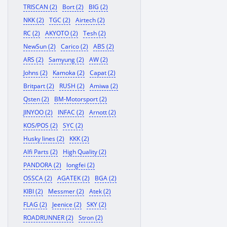
TRISCAN (2)
Bort (2)
BIG (2)
NKK (2)
TGC (2)
Airtech (2)
RC (2)
AKYOTO (2)
Tesh (2)
NewSun (2)
Carico (2)
ABS (2)
ARS (2)
Samyung (2)
AW (2)
Johns (2)
Kamoka (2)
Capat (2)
Britpart (2)
RUSH (2)
Amiwa (2)
Qsten (2)
BM-Motorsport (2)
JINYOO (2)
INFAC (2)
Arnott (2)
KOS/POS (2)
SYC (2)
Husky lines (2)
KKK (2)
Alfi Parts (2)
High Quality (2)
PANDORA (2)
longfei (2)
OSSCA (2)
AGATEK (2)
BGA (2)
KIBI (2)
Messmer (2)
Atek (2)
FLAG (2)
Jeenice (2)
SKY (2)
ROADRUNNER (2)
Stron (2)