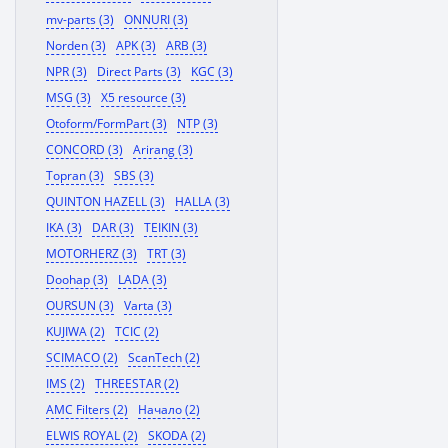
mv-parts (3)
ONNURI (3)
Norden (3)
APK (3)
ARB (3)
NPR (3)
Direct Parts (3)
KGC (3)
MSG (3)
X5 resource (3)
Otoform/FormPart (3)
NTP (3)
CONCORD (3)
Arirang (3)
Topran (3)
SBS (3)
QUINTON HAZELL (3)
HALLA (3)
IKA (3)
DAR (3)
TEIKIN (3)
MOTORHERZ (3)
TRT (3)
Doohap (3)
LADA (3)
OURSUN (3)
Varta (3)
KUJIWA (2)
TCIC (2)
SCIMACO (2)
ScanTech (2)
IMS (2)
THREESTAR (2)
AMC Filters (2)
Начало (2)
ELWIS ROYAL (2)
SKODA (2)