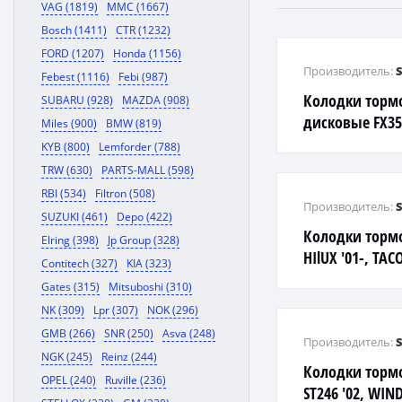
VAG (1819)
MMC (1667)
Bosch (1411)
CTR (1232)
FORD (1207)
Honda (1156)
Производитель:
Febest (1116)
Febi (987)
Колодки торм
SUBARU (928)
MAZDA (908)
дисковые FX35
Miles (900)
BMW (819)
KYB (800)
Lemforder (788)
TRW (630)
PARTS-MALL (598)
RBI (534)
Filtron (508)
Производитель:
SUZUKI (461)
Depo (422)
Колодки торм
Elring (398)
Jp Group (328)
HIlUX '01-, TAC
Contitech (327)
KIA (323)
Gates (315)
Mitsuboshi (310)
NK (309)
Lpr (307)
NOK (296)
GMB (266)
SNR (250)
Asva (248)
Производитель:
NGK (245)
Reinz (244)
Колодки торм
OPEL (240)
Ruville (236)
ST246 '02, WIN