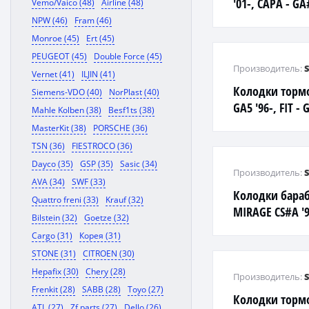
'01-, CAPA - GA
Vemo/Vaico (48)
Airline (48)
'96-, CIVIC - EG
NPW (46)
Fram (46)
Monroe (45)
Ert (45)
PEUGEOT (45)
Double Force (45)
Производитель:
Vernet (41)
ILJIN (41)
Колодки тормо
Siemens-VDO (40)
NorPlast (40)
GA5 '96-, FIT - 
Mahle Kolben (38)
Besf1ts (38)
ARIA - GD6 '01-
MasterKit (38)
PORSCHE (36)
TSN (36)
FIESTROCO (36)
Dayco (35)
GSP (35)
Sasic (34)
Производитель:
AVA (34)
SWF (33)
Колодки бара
Quattro freni (33)
Krauf (32)
MIRAGE CS#A '9
Bilstein (32)
Goetze (32)
Cargo (31)
Корея (31)
STONE (31)
CITROEN (30)
Hepafix (30)
Chery (28)
Производитель:
Frenkit (28)
SABB (28)
Toyo (27)
Колодки тормо
ATL (27)
Zf parts (27)
Dello (26)