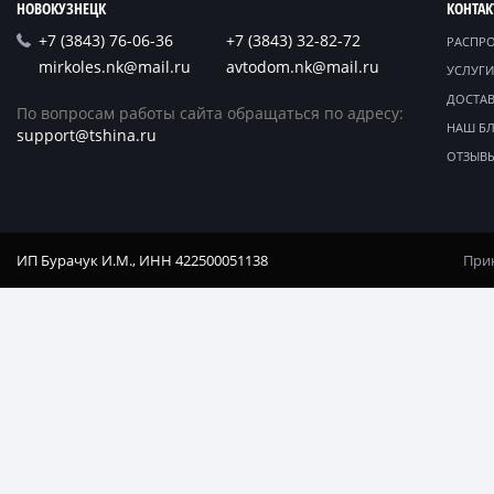
НОВОКУЗНЕЦК
КОНТА
+7 (3843) 76-06-36
+7 (3843) 32-82-72
РАСПР
mirkoles.nk@mail.ru
avtodom.nk@mail.ru
УСЛУГИ
ДОСТАВ
По вопросам работы сайта обращаться по адресу:
НАШ Б
support@tshina.ru
ОТЗЫВ
ИП Бурачук И.М., ИНН 422500051138
Прин