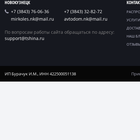
НОВОКУЗНЕЦК
КОНТА
+7 (3843) 76-06-36
+7 (3843) 32-82-72
РАСПР
mirkoles.nk@mail.ru
avtodom.nk@mail.ru
УСЛУГИ
ДОСТАВ
По вопросам работы сайта обращаться по адресу:
НАШ Б
support@tshina.ru
ОТЗЫВ
ИП Бурачук И.М., ИНН 422500051138
Прин