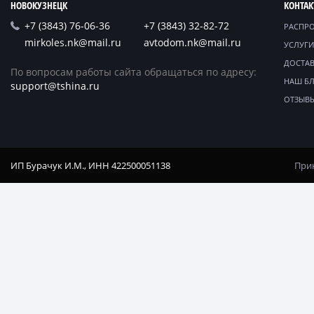
НОВОКУЗНЕЦК
КОНТА
+7 (3843) 76-06-36
+7 (3843) 32-82-72
РАСПР
mirkoles.nk@mail.ru
avtodom.nk@mail.ru
УСЛУГИ
ДОСТАВ
По вопросам работы сайта обращаться по адресу:
НАШ Б
support@tshina.ru
ОТЗЫВ
ИП Бурачук И.М., ИНН 422500051138
Прин