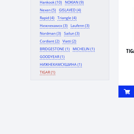
Hankook (10)
NOKIAN (9)
Nexen (5)
GISLAVED (4)
Rapid (4)
Triangle (4)
Нижнекамск (3)
Laufenn (3)
Nordman (3)
Sailun (3)
Cordiant (2)
Viatti (2)
BRIDGESTONE (1)
MICHELIN (1)
TIG
GOODYEAR (1)
НИЖНЕКАМСКШИНА (1)
TIGAR (1)