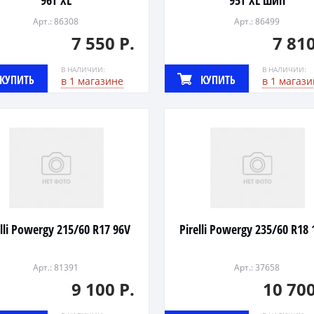
96T XL
95T XL шип
Арт.: 86308
Арт.: 86499
7 550 Р.
7 810
В НАЛИЧИИ:
В НАЛИЧИИ:
КУПИТЬ
КУПИТЬ
в 1 магазине
в 1 магази
elli Powergy 215/60 R17 96V
Pirelli Powergy 235/60 R18
Арт.: 81391
Арт.: 37658
9 100 Р.
10 700