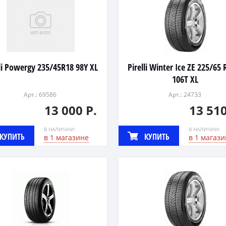
lli Powergy 235/45R18 98Y XL
Pirelli Winter Ice ZE 225/65
106T XL
Арт.: 69586
Арт.: 24733
13 000 Р.
13 510
В НАЛИЧИИ:
В НАЛИЧИИ:
КУПИТЬ
КУПИТЬ
в 1 магазине
в 1 магази