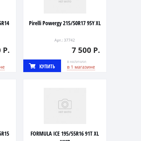
65R14
Pirelli Powergy 215/50R17 95Y XL
Арт.: 37742
 Р.
7 500 Р.
В НАЛИЧИИ:
КУПИТЬ
не
в 1 магазине
65R15
FORMULA ICE 195/55R16 91T XL