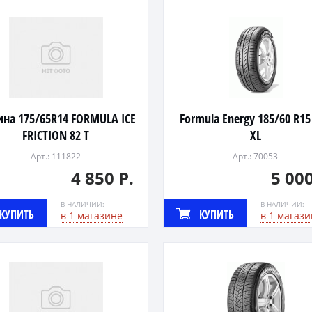
на 175/65R14 FORMULA ICE
Formula Energy 185/60 R15
FRICTION 82 Т
XL
Арт.: 111822
Арт.: 70053
4 850 Р.
5 000
В НАЛИЧИИ:
В НАЛИЧИИ:
КУПИТЬ
КУПИТЬ
в 1 магазине
в 1 магази