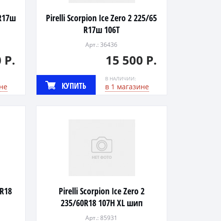
 R17ш
Pirelli Scorpion Ice Zero 2 225/65
R17ш 106T
Арт.: 36436
 Р.
15 500 Р.
В НАЛИЧИИ:
КУПИТЬ
не
в 1 магазине
0R18
Pirelli Scorpion Ice Zero 2
235/60R18 107H XL шип
Арт.: 85931