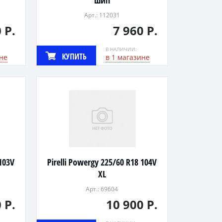
шип
Арт.: 112031
 Р.
7 960 Р.
В НАЛИЧИИ:
КУПИТЬ
не
в 1 магазине
 103V
Pirelli Powergy 225/60 R18 104V
XL
Арт.: 69604
 Р.
10 900 Р.