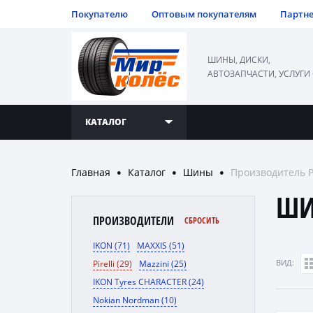
Покупателю
Оптовым покупателям
Партн
ШИНЫ, ДИСКИ,
АВТОЗАПЧАСТИ, УСЛУГИ
КАТАЛОГ
Главная
Каталог
Шины
Производитель Pi
●
●
●
ШИ
ПРОИЗВОДИТЕЛИ
СБРОСИТЬ
IKON (71)
MAXXIS (51)
ВИД:
Pirelli (29)
Mazzini (25)
IKON Tyres CHARACTER (24)
Nokian Nordman (10)