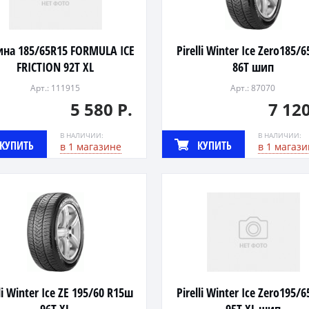
на 185/65R15 FORMULA ICE
Pirelli Winter Ice Zero185/
FRICTION 92T XL
86T шип
Арт.: 111915
Арт.: 87070
5 580 Р.
7 120
В НАЛИЧИИ:
В НАЛИЧИИ:
КУПИТЬ
КУПИТЬ
в 1 магазине
в 1 магази
lli Winter Ice ZE 195/60 R15ш
Pirelli Winter Ice Zero195/