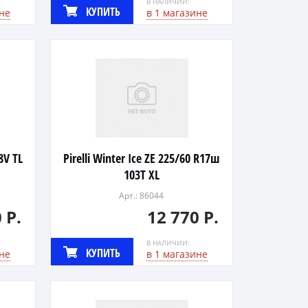
В НАЛИЧИИ:
КУПИТЬ
не
в 1 магазине
8V TL
Pirelli Winter Ice ZE 225/60 R17ш
103T XL
Арт.: 86044
 Р.
12 770 Р.
В НАЛИЧИИ:
КУПИТЬ
не
в 1 магазине