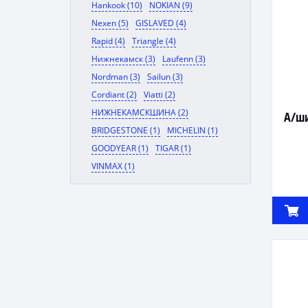
Hankook (10)
NOKIAN (9)
Nexen (5)
GISLAVED (4)
Rapid (4)
Triangle (4)
Нижнекамск (3)
Laufenn (3)
Nordman (3)
Sailun (3)
Cordiant (2)
Viatti (2)
НИЖНЕКАМСКШИНА (2)
А/ши
BRIDGESTONE (1)
MICHELIN (1)
GOODYEAR (1)
TIGAR (1)
VINMAX (1)