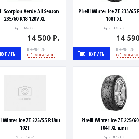
lli Scorpion Verde All Season
Pirelli Winter Ice ZE 235/65
285/60 R18 120V XL
108T XL
Арт.: 69603
Арт.: 37820
14 500 Р.
14 590
В НАЛИЧИИ:
В НАЛИЧИИ:
КУПИТЬ
КУПИТЬ
в 1 магазине
в 1 магази
lli Winter Ice ZE 225/55 R18ш
Pirelli Winter Ice ZE 225/6
102T
104T XL шип
Арт.: 3787
Арт.: 87210