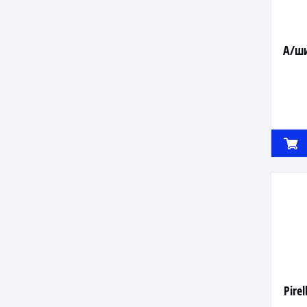
А/ши
Pire