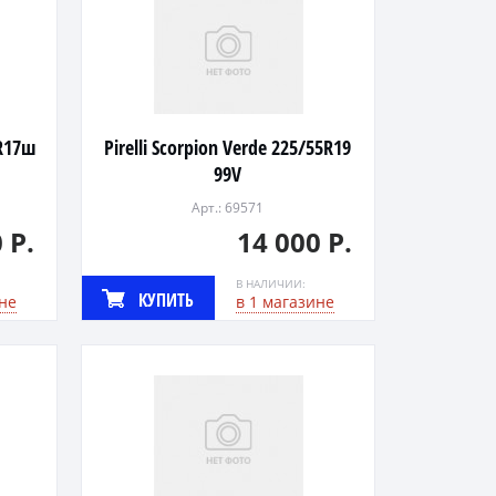
 R17ш
Pirelli Scorpion Verde 225/55R19
99V
Арт.: 69571
 Р.
14 000 Р.
В НАЛИЧИИ:
КУПИТЬ
не
в 1 магазине